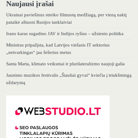
Naujausi įrašai
Ukrainai paviešinus streiko filmuotą medžiagą, per vieną naktį
pataikė aštuoni Rusijos tanklaiviai
Irano karas sugadino JAV ir Indijos ryšius – užsienio politika
Ministras pripažįsta, kad Latvijos viešasis IT sektorius
„netvarkingas“ jau šešerius metus
Santa Marta, klimato veiksmai ir plurilateralizmo naujoji galia
Jaunimo muzikos festivalis „Šiauliai gyvai“ kviečia į triukšmingą
uždarymą