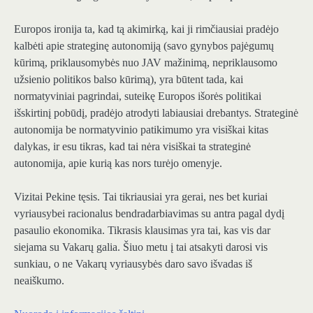
Europos ironija ta, kad tą akimirką, kai ji rimčiausiai pradėjo
kalbėti apie strateginę autonomiją (savo gynybos pajėgumų
kūrimą, priklausomybės nuo JAV mažinimą, nepriklausomo
užsienio politikos balso kūrimą), yra būtent tada, kai
normatyviniai pagrindai, suteikę Europos išorės politikai
išskirtinį pobūdį, pradėjo atrodyti labiausiai drebantys. Strateginė
autonomija be normatyvinio patikimumo yra visiškai kitas
dalykas, ir esu tikras, kad tai nėra visiškai ta strateginė
autonomija, apie kurią kas nors turėjo omenyje.
Vizitai Pekine tęsis. Tai tikriausiai yra gerai, nes bet kuriai
vyriausybei racionalus bendradarbiavimas su antra pagal dydį
pasaulio ekonomika. Tikrasis klausimas yra tai, kas vis dar
siejama su Vakarų galia. Šiuo metu į tai atsakyti darosi vis
sunkiau, o ne Vakarų vyriausybės daro savo išvadas iš
neaiškumo.