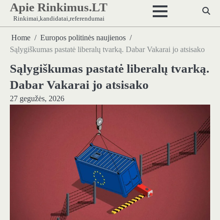
Apie Rinkimus.LT
Skip
to
Rinkimai,kandidatai,referendumai
content
Home
Europos politinės naujienos
Sąlygiškumas pastatė liberalų tvarką. Dabar Vakarai jo atsisako
Sąlygiškumas pastatė liberalų tvarką.
Dabar Vakarai jo atsisako
27 gegužės, 2026