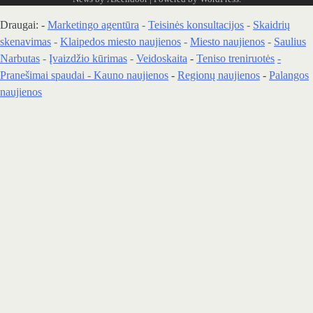
Draugai: -
Marketingo agentūra
-
Teisinės konsultacijos
-
Skaidrių
skenavimas
-
Klaipedos miesto naujienos
-
Miesto naujienos
-
Saulius
Narbutas
-
Įvaizdžio kūrimas
-
Veidoskaita
-
Teniso treniruotės
-
Pranešimai spaudai -
Kauno naujienos
-
Regionų naujienos
-
Palangos
naujienos