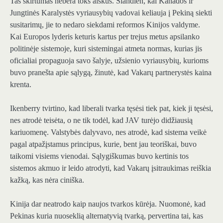
Tas skirtumas nebėra toks aiškus. Šiandien, kai Kanados ir
Jungtinės Karalystės vyriausybių vadovai keliauja į Pekiną siekti
susitarimų, jie to nedaro siekdami reformos Kinijos valdyme.
Kai Europos lyderis keturis kartus per trejus metus apsilanko
politinėje sistemoje, kuri sistemingai atmeta normas, kurias jis
oficialiai propaguoja savo šalyje, užsienio vyriausybių, kurioms
buvo pranešta apie sąlygą, žinutė, kad Vakarų partnerystės kaina
krenta.
Ikenberry tvirtino, kad liberali tvarka tęsėsi tiek pat, kiek ji tęsėsi,
nes atrodė teisėta, o ne tik todėl, kad JAV turėjo didžiausią
kariuomenę. Valstybės dalyvavo, nes atrodė, kad sistema veikė
pagal atpažįstamus principus, kurie, bent jau teoriškai, buvo
taikomi visiems vienodai. Sąlygiškumas buvo kertinis tos
sistemos akmuo ir leido atrodyti, kad Vakarų įsitraukimas reiškia
kažką, kas nėra ciniška.
Kinija dar neatrodo kaip naujos tvarkos kūrėja. Nuomonė, kad
Pekinas kuria nuoseklią alternatyvią tvarką, pervertina tai, kas