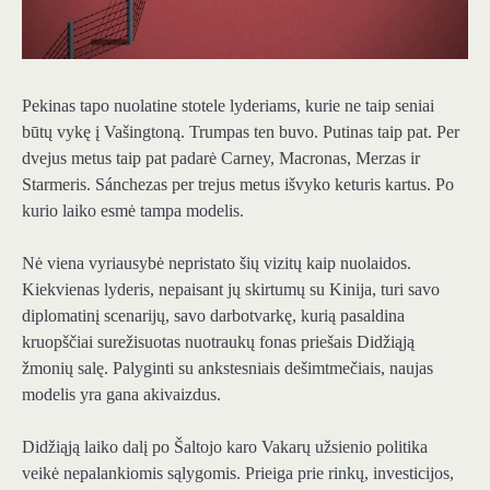
Pekinas tapo nuolatine stotele lyderiams, kurie ne taip seniai
būtų vykę į Vašingtoną. Trumpas ten buvo. Putinas taip pat. Per
dvejus metus taip pat padarė Carney, Macronas, Merzas ir
Starmeris. Sánchezas per trejus metus išvyko keturis kartus. Po
kurio laiko esmė tampa modelis.
Nė viena vyriausybė nepristato šių vizitų kaip nuolaidos.
Kiekvienas lyderis, nepaisant jų skirtumų su Kinija, turi savo
diplomatinį scenarijų, savo darbotvarkę, kurią pasaldina
kruopščiai surežisuotas nuotraukų fonas priešais Didžiąją
žmonių salę. Palyginti su ankstesniais dešimtmečiais, naujas
modelis yra gana akivaizdus.
Didžiąją laiko dalį po Šaltojo karo Vakarų užsienio politika
veikė nepalankiomis sąlygomis. Prieiga prie rinkų, investicijos,