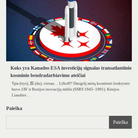
Koks yra Kanados ESA investicijų signalas transatlantinio
kosminio bendradarbiavimo ateičiai
Три (trys), 双 (du), vienas… Liftoff!! Daugelį metų kosminės lenktynės
buvo JAV ir Rusijos inovacijų mūšis (SSRS 1945–1991). Kinijos
Liaudies…
Paieška
Paieška