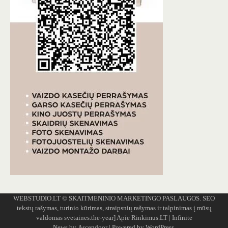
WEBSTUDIO.LT
© SKAITMENINIO MARKETINGO PASLAUGOS. SEO
tekstų rašymas, turinio kūrimas, straipsnių rašymas ir talpinimas į mūsų
valdomas svetaines.the-year]
Apie Rinkimus.LT
| Infinite
News by
Ascendoor
| Powered by
WordPress
.