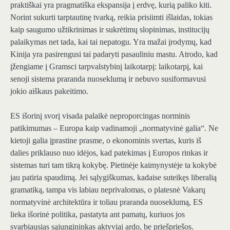
praktiškai yra pragmatiška ekspansija į erdvę, kurią paliko kiti.
Norint sukurti tarptautinę tvarką, reikia prisiimti išlaidas, tokias
kaip saugumo užtikrinimas ir sukrėtimų slopinimas, institucijų
palaikymas net tada, kai tai nepatogu. Yra mažai įrodymų, kad
Kinija yra pasirengusi tai padaryti pasauliniu mastu. Atrodo, kad
įžengiame į Gramsci tarpvalstybinį laikotarpį: laikotarpį, kai
senoji sistema praranda nuoseklumą ir nebuvo susiformavusi
jokio aiškaus pakeitimo.
ES išorinį svorį visada palaikė neproporcingas norminis
patikimumas – Europa kaip vadinamoji „normatyvinė galia“. Ne
kietoji galia įprastine prasme, o ekonominis svertas, kuris iš
dalies priklauso nuo idėjos, kad patekimas į Europos rinkas ir
sistemas turi tam tikrą kokybę. Pietinėje kaimynystėje ta kokybė
jau patiria spaudimą. Jei sąlygiškumas, kadaise suteikęs liberalią
gramatiką, tampa vis labiau neprivalomas, o platesnė Vakarų
normatyvinė architektūra ir toliau praranda nuoseklumą, ES
lieka išorinė politika, pastatyta ant pamatų, kuriuos jos
svarbiausias sąjungininkas aktyviai ardo, be priešpriešos.