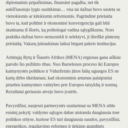
diplomatinis pripažinimas, finansinė pagalba, net tik
aukščiausiojo lygio susitikimai… visa tai dažnai buvo susieta su
vienokiomis ar kitokiomis reformomis. Pagrindinė prielaida
buvo ta, kad politinė ir ekonominė konvergencija gali būti
skatinama iš išorės, ką politologai vadina sąlygiškumu. Nors
praktika dažnai buvo nenuosekli ir selektyvi, ji išreiškė platesnę
prielaidą: Vakarų įsitraukimas laikui bėgant pakeis institucijas.
Artimųjų Rytų ir Šiaurės Afrikos (MENA) regionas gana aiškiai
parodo šio požiūrio ribas. Nuo Barselonos proceso iki Europos
kaimynystės politikos ir Viduržemio jūros šalių sąjungos ES ne
kartą dirbo tikėdamasi, kad ekonominis artumas palaipsniui
priartins kaimynines valstybes prie Europos taisyklių ir normų.
Rezultatai geriausiu atveju buvo įvairūs.
Pavyzdžiui, naujesni partnerystės susitarimai su MENA siūlo
esminį pokytį: valdymo sąlygos dabar atsiranda daugiausia tose
politikos srityse, kuriose ES turi daugiausia naudos, pavyzdžiui,
energetikos, reguliavimo reformos ir tiekimo grandinės