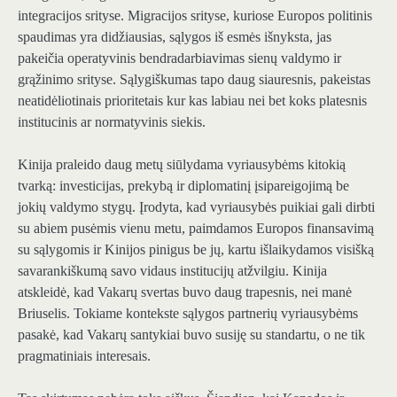
integracijos srityse. Migracijos srityse, kuriose Europos politinis
spaudimas yra didžiausias, sąlygos iš esmės išnyksta, jas
pakeičia operatyvinis bendradarbiavimas sienų valdymo ir
grąžinimo srityse. Sąlygiškumas tapo daug siauresnis, pakeistas
neatidėliotinais prioritetais kur kas labiau nei bet koks platesnis
institucinis ar normatyvinis siekis.
Kinija praleido daug metų siūlydama vyriausybėms kitokią
tvarką: investicijas, prekybą ir diplomatinį įsipareigojimą be
jokių valdymo stygų. Įrodyta, kad vyriausybės puikiai gali dirbti
su abiem pusėmis vienu metu, paimdamos Europos finansavimą
su sąlygomis ir Kinijos pinigus be jų, kartu išlaikydamos visišką
savarankiškumą savo vidaus institucijų atžvilgiu. Kinija
atskleidė, kad Vakarų svertas buvo daug trapesnis, nei manė
Briuselis. Tokiame kontekste sąlygos partnerių vyriausybėms
pasakė, kad Vakarų santykiai buvo susiję su standartu, o ne tik
pragmatiniais interesais.