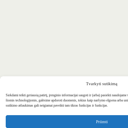
Tvarkyti sutikimą
Siekdami teikti geriausią patirtį, įrenginio informacijai saugoti ir (arba) pasiekti naudojame
šiomis technologijomis, galėsime apdoroti duomenis, tokius kaip naršymo elgsena arba uni
sutikimo atšaukimas gali neigiamai paveikti tam tikras funkcijas ir funkcijas.
Priimti