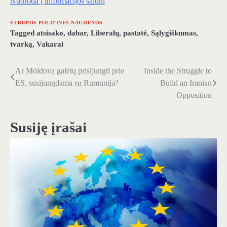
Nuoroda į informacijos šaltinį
EUROPOS POLITINĖS NAUJIENOS
Tagged
atsisako
,
dabar
,
Liberalų
,
pastatė
,
Sąlygiškumas
,
tvarką
,
Vakarai
Ar Moldova galėtų prisijungti prie
Inside the Struggle to
Navigacija
ES, susijungdama su Rumunija?
Build an Iranian
tarp
Opposition
įrašų
Susiję įrašai