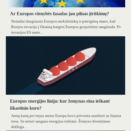
Ar Europos vienybės fasadas jau pilnas įtrūkimų?
Nemažai daugiausia Europos mokslininkų ir pareigūnų mano, kad
Rusijos invazija į Ukrainą baigėsi Europos geopolitine sanglauda. Po
invazijos ES narės…
Europos energijos linija: kur žemynas eina ieškant
iškastinio kuro?
Antrą kartą per trejus metus Europa buvo priversta susidurti su žiauria
tiesa. Jis neturi saugaus energijos tiekimo. Žemyno klestėjimas
didžiąja…