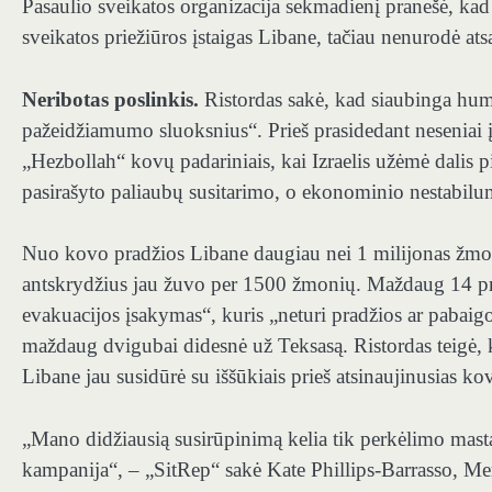
Pasaulio sveikatos organizacija sekmadienį pranešė, kad
sveikatos priežiūros įstaigas Libane, tačiau nenurodė ats
Neribotas poslinkis.
Ristordas sakė, kad siaubinga hum
pažeidžiamumo sluoksnius“. Prieš prasidedant neseniai į
„Hezbollah“ kovų padariniais, kai Izraelis užėmė dalis pi
pasirašyto paliaubų susitarimo, o ekonominio nestabilu
Nuo kovo pradžios Libane daugiau nei 1 milijonas žmoni
antskrydžius jau žuvo per 1500 žmonių. Maždaug 14 proc
evakuacijos įsakymas“, kuris „neturi pradžios ar pabaigos
maždaug dvigubai didesnė už Teksasą. Ristordas teigė,
Libane jau susidūrė su iššūkiais prieš atsinaujinusias kov
„Mano didžiausią susirūpinimą kelia tik perkėlimo mastas
kampanija“, – „SitRep“ sakė Kate Phillips-Barrasso, Mer