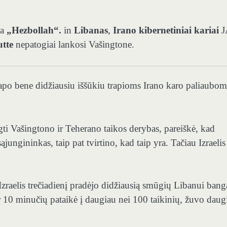
ja
„Hezbollah“.
in
Libanas
,
Irano kibernetiniai kariai
J
tte
nepatogiai lankosi Vašingtone.
apo bene didžiausiu iššūkiu trapioms Irano karo paliaubom
.
gti Vašingtono ir Teherano taikos derybas, pareiškė, kad
jungininkas, taip pat tvirtino, kad taip yra. Tačiau Izraelis 
zraelis trečiadienį pradėjo didžiausią smūgių Libanui bang
r 10 minučių pataikė į daugiau nei 100 taikinių, žuvo daug