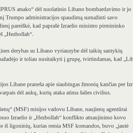
STIPRUS atsako“ dėl nuolatinio Libano bombardavimo ir jo
desnį Trumpo administracijos spaudimą sumažinti savo
enį pareiškė, kad paprašė Izraelio ministro pirmininko
š „Hezbollah“.
gines derybas su Libano vyriausybe dėl taikių santykių
žadėjo ir toliau nusitaikyti į grupę, tvirtindamas, kad „Li
jos Libane praneša apie siaubingas žmonių kančias per Izr
pais dėl aukų, kurių ataka atima šalies civilius.
 sienų“ (MSF) misijos vadovu Libane, naujienų agentūrai
 nuo Izraelio ir „Hezbollah“ konflikto atnaujinimo kovo
noje iš ligoninių, kurias remia MSF komandos, buvo „jautė