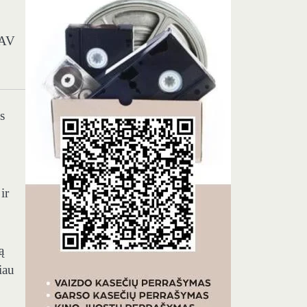
AV
s
ir
ą
iau