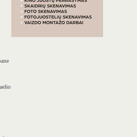
bane
aelio