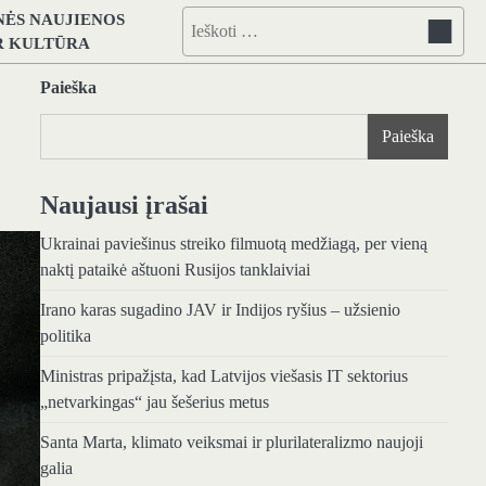
NĖS NAUJIENOS
Ieškoti:
IR KULTŪRA
Paieška
Paieška
Naujausi įrašai
Ukrainai paviešinus streiko filmuotą medžiagą, per vieną
naktį pataikė aštuoni Rusijos tanklaiviai
Irano karas sugadino JAV ir Indijos ryšius – užsienio
politika
Ministras pripažįsta, kad Latvijos viešasis IT sektorius
„netvarkingas“ jau šešerius metus
Santa Marta, klimato veiksmai ir plurilateralizmo naujoji
galia