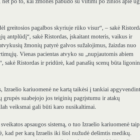
, net po to, kai žmonės pabudo su viltimi po žinios apie ug
todėl greitosios pagalbos skyriuje rūko visur“, – sakė Ristord
ų antplūdį“, sakė Ristordas, įskaitant moteris, vaikus ir
 atvykusių žmonių patyrė galvos sužalojimus, žaizdas nuo
 artimųjų. Vienas pacientas atvyko su „nupjautomis abiem
“, sakė Ristordas ir pridūrė, kad panašių scenų būta ligoni
, Izraelio kariuomenė ne kartą taikėsi į tankiai apgyvendin
 grupės suabejojo ​​jos teiginių pagrįstumu ir atakų
lah veiksmai gali būti karo nusikaltimai.
no sveikatos apsaugos sistemą, o tuo Izraelio kariuomenė taip
 kad per karą Izraelis iki šiol nužudė dešimtis medikų.