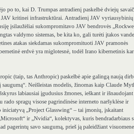
jo po to, kai D. Trumpas antradienį paskelbė dviejų savaič
ė JAV kritinei infrastruktūrai. Antradienį JAV vyriausybinių
susiję įsilaužėliai sukompromitavo JAV bendrovės „Rockwe
gtas valdymo sistemas, be kita ko, gali turėti įtakos vande
rnetines atakas siekdamas sukompromituoti JAV pramonės
bernetinė erdvė yra miglotesnė, todėl Irano kibernetinis kar
opic (taip, tas Anthropic) paskelbė apie galingą naują dirb
tinį saugumą“. Neišleistas modelis, žinomas kaip Claude My
 išskyrus labiausiai įgudusius žmones, ieškant ir išnaudojant
au rado spragų visose pagrindinėse interneto naršyklėse ir
iniciatyvą „Project Glasswing“ – tai įmonių, įskaitant
crosoft“ ir „Nvidia“, kolektyvas, kuris bendradarbiaus 
ad pagerintų savo saugumą, prieš ją paleidžiant visuomene