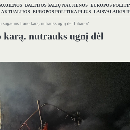
NAUJIENOS
BALTIJOS ŠALIŲ NAUJIENOS
EUROPOS POLITI
S AKTUALIJOS
EUROPOS POLITIKA PLIUS
LAISVALAIKIS 
 sugadins Irano karą, nutrauks ugnį dėl Libano?
 karą, nutrauks ugnį dėl