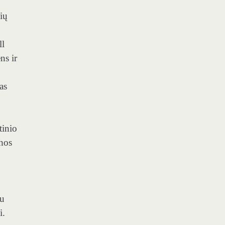
ių
ll
ns ir
as
tinio
thos
su
i.