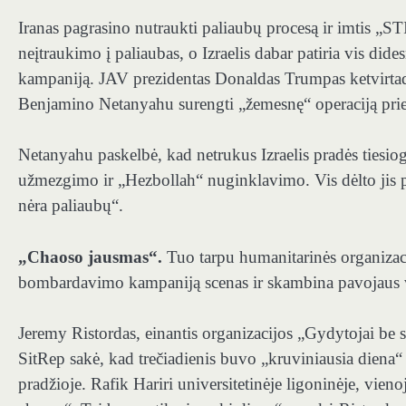
Iranas pagrasino nutraukti paliaubų procesą ir imtis „
neįtraukimo į paliaubas, o Izraelis dabar patiria vis di
kampaniją. JAV prezidentas Donaldas Trumpas ketvirtadi
Benjamino Netanyahu surengti „žemesnę“ operaciją prie
Netanyahu paskelbė, kad netrukus Izraelis pradės tiesio
užmezgimo ir „Hezbollah“ nuginklavimo. Vis dėlto jis pa
nėra paliaubų“.
„Chaoso jausmas“.
Tuo tarpu humanitarinės organizaci
bombardavimo kampaniją scenas ir skambina pavojaus var
Jeremy Ristordas, einantis organizacijos „Gydytojai be
SitRep sakė, kad trečiadienis buvo „kruviniausia diena“
pradžioje. Rafik Hariri universitetinėje ligoninėje, vie