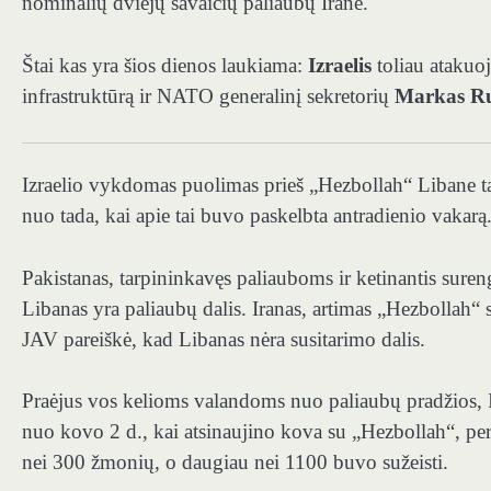
nominalių dviejų savaičių paliaubų Irane.
Štai kas yra šios dienos laukiama:
Izraelis
toliau atakuo
infrastruktūrą ir NATO generalinį sekretorių
Markas Ru
Izraelio vykdomas puolimas prieš „Hezbollah“ Libane t
nuo tada, kai apie tai buvo paskelbta antradienio vakarą
Pakistanas, tarpininkavęs paliauboms ir ketinantis suren
Libanas yra paliaubų dalis. Iranas, artimas „Hezbollah“ są
JAV pareiškė, kad Libanas nėra susitarimo dalis.
Praėjus vos kelioms valandoms nuo paliaubų pradžios, I
nuo kovo 2 d., kai atsinaujino kova su „Hezbollah“, pe
nei 300 žmonių, o daugiau nei 1100 buvo sužeisti.