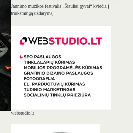
Jaunimo muzikos festivalis „Šiauliai gyvai“ kviečia į
triukšmingą uždarymą
webstudio.lt
t