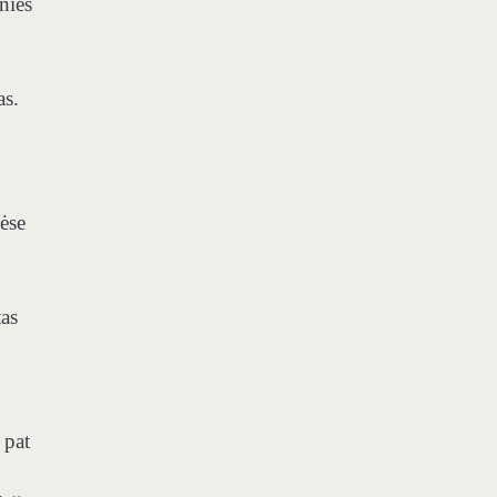
nies
as.
nėse
tas
 pat