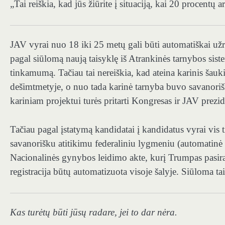
„Tai reiškia, kad jūs žiūrite į situaciją, kai 20 procentų
JAV vyrai nuo 18 iki 25 metų gali būti automatiškai užr
pagal siūlomą naują taisyklę iš Atrankinės tarnybos sis
tinkamumą. Tačiau tai nereiškia, kad ateina karinis šau
dešimtmetyje, o nuo tada karinė tarnyba buvo savanori
kariniam projektui turės pritarti Kongresas ir JAV prezid
Tačiau pagal įstatymą kandidatai į kandidatus vyrai vis 
savanorišku atitikimu federaliniu lygmeniu (automatinė reg
Nacionalinės gynybos leidimo akte, kurį Trumpas pasir
registracija būtų automatizuota visoje šalyje. Siūloma tais
Kas turėtų būti jūsų radare, jei to dar nėra.