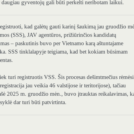
 ar daugiau gyventojų gali būti perkelti neribotam laikui.
egistruoti, kad galėtų gauti karinį šaukimą jau gruodžio m
temos (SSS), JAV agentūros, prižiūrinčios kandidatų
kimas – paskutinis buvo per Vietnamo karą aštuntajame
ška. SSS tinklalapyje teigiama, kad bet kokiam būsimam
entas.
tiek turi registruotis VSS. Šis procesas dešimtmečius rėmėsi
istracija jau veikia 46 valstijose ir teritorijose), tačiau
ašė 2025 m. gruodžio mėn., buvo įtrauktas reikalavimas, k
yklė dar turi būti patvirtinta.