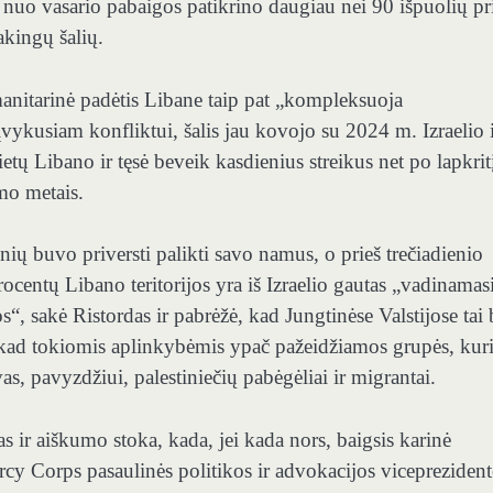
 nuo vasario pabaigos patikrino daugiau nei 90 išpuolių pr
akingų šalių.
anitarinė padėtis Libane taip pat „kompleksuoja
vykusiam konfliktui, šalis jau kovojo su 2024 m. Izraelio 
etų Libano ir tęsė beveik kasdienius streikus net po lapkrit
mo metais.
ų buvo priversti palikti savo namus, o prieš trečiadienio
entų Libano teritorijos yra iš Izraelio gautas „vadinamas
“, sakė Ristordas ir pabrėžė, kad Jungtinėse Valstijose tai
 kad tokiomis aplinkybėmis ypač pažeidžiamos grupės, kur
as, pavyzdžiui, palestiniečių pabėgėliai ir migrantai.
 ir aiškumo stoka, kada, jei kada nors, baigsis karinė
cy Corps pasaulinės politikos ir advokacijos viceprezident