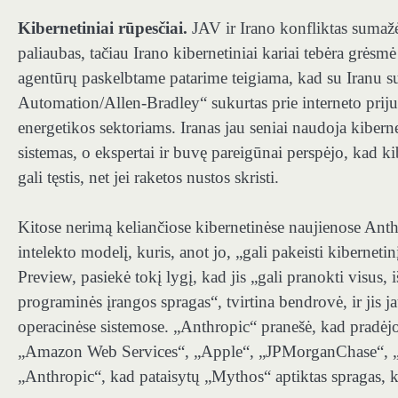
Kibernetiniai rūpesčiai.
JAV ir Irano konfliktas sumažė
paliaubas, tačiau Irano kibernetiniai kariai tebėra grėsm
agentūrų paskelbtame patarime teigiama, kad su Iranu 
Automation/Allen-Bradley“ sukurtas prie interneto prijun
energetikos sektoriams. Iranas jau seniai naudoja kibe
sistemas, o ekspertai ir buvę pareigūnai perspėjo, kad ki
gali tęstis, net jei raketos nustos skristi.
Kitose nerimą keliančiose kibernetinėse naujienose Anthr
intelekto modelį, kuris, anot jo, „gali pakeisti kiberne
Preview, pasiekė tokį lygį, kad jis „gali pranokti visus,
programinės įrangos spragas“, tvirtina bendrovė, ir jis j
operacinėse sistemose. „Anthropic“ pranešė, kad pradėjo 
„Amazon Web Services“, „Apple“, „JPMorganChase“, „Mi
„Anthropic“, kad pataisytų „Mythos“ aptiktas spragas, k