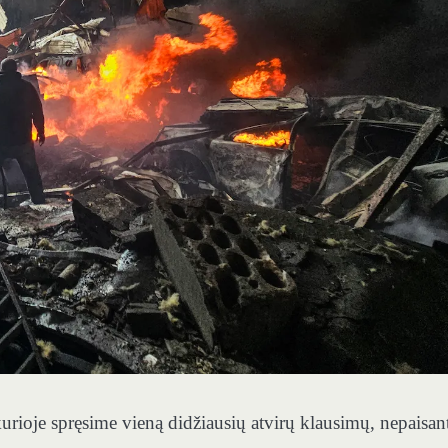
 kurioje spręsime vieną didžiausių atvirų klausimų, nepaisan