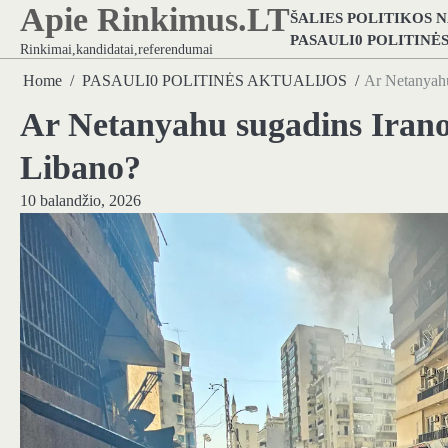
Apie Rinkimus.LT
Skip
ŠALIES POLITIKOS 
to
PASAULI0 POLITINĖ
Rinkimai,kandidatai,referendumai
content
Home
PASAULI0 POLITINĖS AKTUALIJOS
Ar Netanyahu
Ar Netanyahu sugadins Irano
Libano?
10 balandžio, 2026