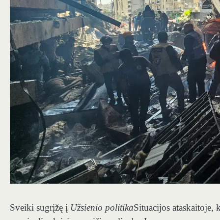
Sveiki sugrįžę į
Užsienio politika
Situacijos ataskaitoje,