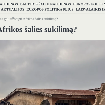
NAUJIENOS
BALTIJOS ŠALIŲ NAUJIENOS
EUROPOS POLITI
S AKTUALIJOS
EUROPOS POLITIKA PLIUS
LAISVALAIKIS 
s gali užbaigti Afrikos šalies sukilimą?
Afrikos šalies sukilimą?