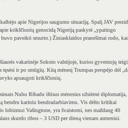
 kalbėjo apie Nigerijos saugumo situaciją. Spalį JAV prezi
apie krikščionių genocidą Nigeriją paskyrė „ypatingo
je buvo paveikti smurto.) Žiniasklaidos pranešimai rodo, kad
aurės vakarinėje Sokoto valstijoje, kurios gyventojų teig
tęsėsi ir po smūgių. Kitą mėnesį Trumpas perspėjo dėl „
pavyks apsaugoti krikščionių.
usimais Nuhu Ribadu ištisus mėnesius užsiėmė diplomatija,
ką bendru kariniu bendradarbiavimu. Vis dėlto kritikai
leido lobizmui Vašingtone, yra švaistomi, nes maždaug 40
malaus skurdo ribos – 3 USD per dieną vienam asmeniui.