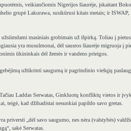
uotėmis, veikiančiomis Nigerijos šiaurėje, įskaitant Bok
ahelio grupė Lakurawa, susikūrusi kitais metais; ir ISWAP,
 užsiimdami masiniais grobimais už išpirką. Toliau į pietus
ugiausia yra musulmonai, dėl sausros šiaurėje migruoja į pi
ionimis ūkininkais dėl žemės ir vandens prieigos.
ugebėjimą užtikrinti saugumą ir pagrindinio viešųjų paslaug
ačiau Laddas Serwatas, Ginkluotų konfliktų vietos ir įvy
 teigė, kad džihadistai nesunkiai papildo savo gretas.
ra priversti „dėl savo saugumo, nes nėra (valstybės) valdži
augą“, sakė Serwatas.