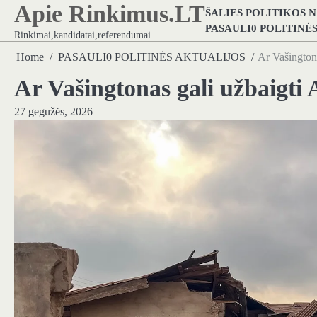
Apie Rinkimus.LT
Skip
ŠALIES POLITIKOS 
to
PASAULI0 POLITINĖ
Rinkimai,kandidatai,referendumai
content
Home
PASAULI0 POLITINĖS AKTUALIJOS
Ar Vašingtona
Ar Vašingtonas gali užbaigti 
27 gegužės, 2026