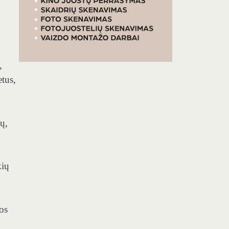
o
,
etus,
ų,
kių
os