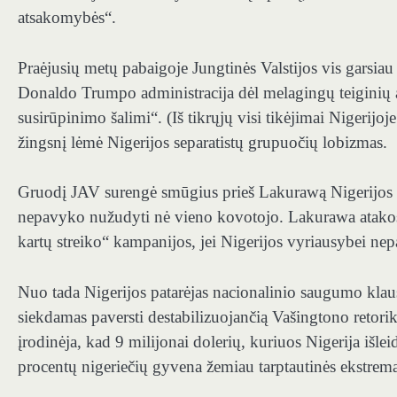
atsakomybės“.
Praėjusių metų pabaigoje Jungtinės Valstijos vis garsiau
Donaldo Trumpo administracija dėl melagingų teiginių 
susirūpinimo šalimi“. (Iš tikrųjų visi tikėjimai Nigerijo
žingsnį lėmė Nigerijos separatistų grupuočių lobizmas.
Gruodį JAV surengė smūgius prieš Lakurawą Nigerijos ši
nepavyko nužudyti nė vieno kovotojo. Lakurawa atakos 
kartų streiko“ kampanijos, jei Nigerijos vyriausybei ne
Nuo tada Nigerijos patarėjas nacionalinio saugumo kla
siekdamas paversti destabilizuojančią Vašingtono retori
įrodinėja, kad 9 milijonai dolerių, kuriuos Nigerija iš
procentų nigeriečių gyvena žemiau tarptautinės ekstre