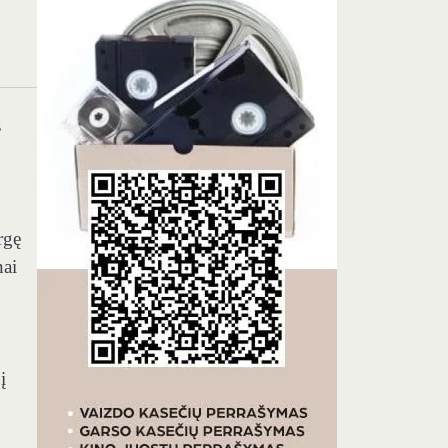
s
rgę
nai
į