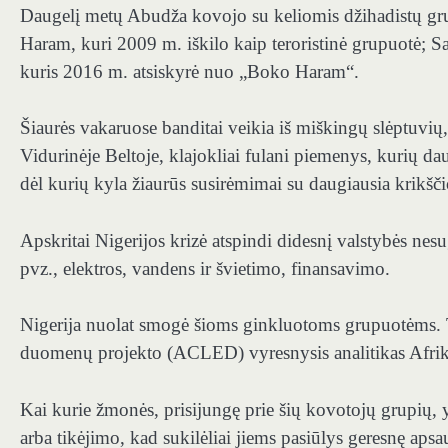
Daugelį metų Abudža kovojo su keliomis džihadistų grup
Haram, kuri 2009 m. iškilo kaip teroristinė grupuotė; S
kuris 2016 m. atsiskyrė nuo „Boko Haram“.
Šiaurės vakaruose banditai veikia iš miškingų slėptuvių,
Vidurinėje Beltoje, klajokliai fulani piemenys, kurių da
dėl kurių kyla žiaurūs susirėmimai su daugiausia krikšč
Apskritai Nigerijos krizė atspindi didesnį valstybės nes
pvz., elektros, vandens ir švietimo, finansavimo.
Nigerija nuolat smogė šioms ginkluotoms grupuotėms. T
duomenų projekto (ACLED) vyresnysis analitikas Afrikai,
Kai kurie žmonės, prisijungę prie šių kovotojų grupių, y
arba tikėjimo, kad sukilėliai jiems pasiūlys geresnę aps