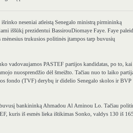
 išrinko neseniai atleistą Senegalo ministrą pirmininką
mi iššūkį prezidentui Bassirou⁠⁠Diomaye Faye. Faye palei
is mėnesius trukusios politinės įtampos tarp buvusių
nko vadovaujamos PASTEF partijos kandidatas, po to, kai
amojo nuosprendžio dėl šmeižto. Tačiau nuo to laiko partij
iutos fondo (TVF) derybų ir didelio Senegalo skolos ir BVP
 buvusį bankininką Ahmadou Al Aminou Lo. Tačiau politi
EF, kuris iš esmės lieka ištikimas Sonko, valdys 130 iš 16