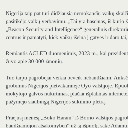
Nigerija taip pat turi didžiausią nemokančių vaikų skaič
pasitikėjo vaikų verbavimu. „Tai yra baseinas, iš kurio 
„Beacon Security and Intelligence“ generalinis direktor
centrus ir pamatyti, kiek vaikų išeina į gatves ir daro tai
Remiantis ACLED duomenimis, 2023 m., kai prezidentas 
žuvo apie 30 000 žmonių.
Tuo tarpu pagrobėjai veikia beveik nebaudžiami. Anks
grobimus Nigerijos pietvakarinėje Oyo valstijoje. Išpuo
mokytojo galvos nukirtimas, plačiai išplatintas interne
pažymėjo siaubingą Nigerijos sukilimo plėtrą.
Praėjusį mėnesį „Boko Haram“ iš Borno valstijos pagro
baudžiamojon atsakomybėn“ už tą išpuolį, sakė Adamu. „J