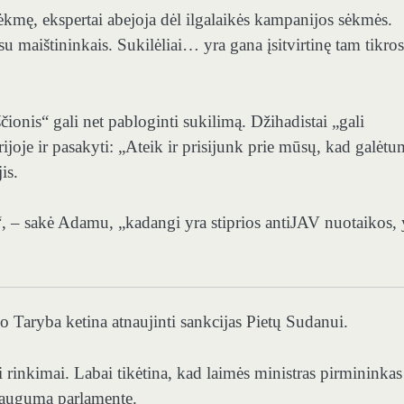
ėkmę, ekspertai abejoja dėl ilgalaikės kampanijos sėkmės.
maištininkais. Sukilėliai… yra gana įsitvirtinę tam tikro
ionis“ gali net pabloginti sukilimą. Džihadistai „gali
oje ir pasakyti: „Ateik ir prisijunk prie mūsų, kad galėtu
is.
bei“, – sakė Adamu, „kadangi yra stiprios antiJAV nuotaikos,
Taryba ketina atnaujinti sankcijas Pietų Sudanui.
i rinkimai. Labai tikėtina, kad laimės ministras pirmininkas
 daugumą parlamente.