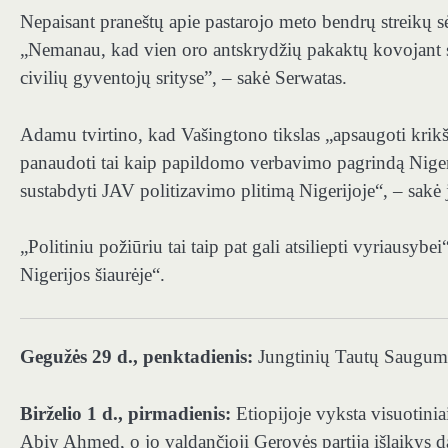
Nepaisant praneštų apie pastarojo meto bendrų streikų s
„Nemanau, kad vien oro antskrydžių pakaktų kovojant su 
civilių gyventojų srityse”, – sakė Serwatas.
Adamu tvirtino, kad Vašingtono tikslas „apsaugoti krikšč
panaudoti tai kaip papildomo verbavimo pagrindą Nigerij
sustabdyti JAV politizavimo plitimą Nigerijoje“, – sakė j
„Politiniu požiūriu tai taip pat gali atsiliepti vyriausy
Nigerijos šiaurėje“.
Gegužės 29 d., penktadienis:
Jungtinių Tautų Saugumo 
Birželio 1 d., pirmadienis:
Etiopijoje vyksta visuotinia
Abiy Ahmed, o jo valdančioji Gerovės partija išlaikys