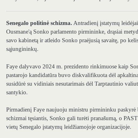
Senegalo politinė schizma.
Antradienį įstatymų leidėjai
Ousmane'ą Sonko parlamento pirmininke, drąsiai metyda
savo kabinetą ir atleido Sonko praėjusią savaitę, po kel
sąjungininkų.
Faye dalyvavo 2024 m. prezidento rinkimuose kaip So
pastarojo kandidatūra buvo diskvalifikuota dėl apkaltin
susidūrė su vidiniais nesutarimais dėl Tarptautinio val
santykio.
Pirmadienį Faye naujuoju ministru pirmininku paskyrė
schizmai tęsiantis, Sonko gali turėti pranašumą, o PAST
vietų Senegalo įstatymų leidžiamojoje organizacijoje.