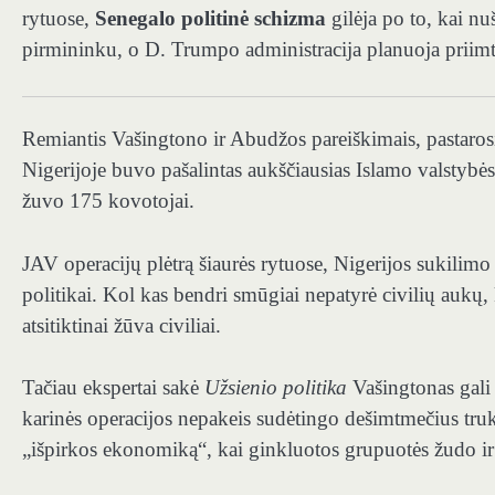
rytuose,
Senegalo politinė schizma
gilėja po to, kai n
pirmininku, o D. Trumpo administracija planuoja priim
Remiantis Vašingtono ir Abudžos pareiškimais, pastaros
Nigerijoje buvo pašalintas aukščiausias Islamo valstybė
žuvo 175 kovotojai.
JAV operacijų plėtrą šiaurės rytuose, Nigerijos sukilimo
politikai. Kol kas bendri smūgiai nepatyrė civilių aukų,
atsitiktinai žūva civiliai.
Tačiau ekspertai sakė
Užsienio politika
Vašingtonas gali 
karinės operacijos nepakeis sudėtingo dešimtmečius truku
„išpirkos ekonomiką“, kai ginkluotos grupuotės žudo ir g