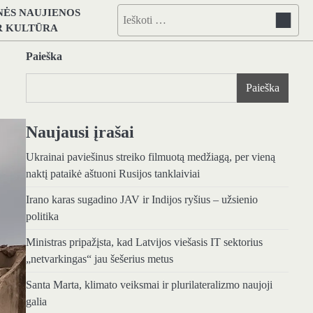
NĖS NAUJIENOS
Ieškoti:
IR KULTŪRA
Paieška
Paieška
Naujausi įrašai
Ukrainai paviešinus streiko filmuotą medžiagą, per vieną
naktį pataikė aštuoni Rusijos tanklaiviai
Irano karas sugadino JAV ir Indijos ryšius – užsienio
politika
Ministras pripažįsta, kad Latvijos viešasis IT sektorius
„netvarkingas“ jau šešerius metus
Santa Marta, klimato veiksmai ir plurilateralizmo naujoji
galia