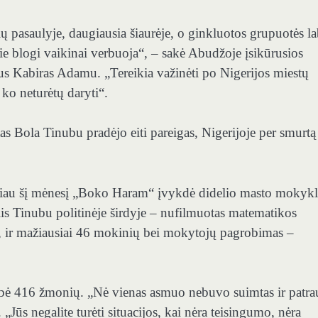
ių pasaulyje, daugiausia šiaurėje, o ginkluotos grupuotės la
šie blogi vaikinai verbuoja“, – sakė Abudžoje įsikūrusios
ius Kabiras Adamu. „Tereikia važinėti po Nigerijos miestų
, ko neturėtų daryti“.
Bola Tinubu pradėjo eiti pareigas, Nigerijoje per smurtą
čiau šį mėnesį „Boko Haram“ įvykdė didelio masto mokyk
lis Tinubu politinėje širdyje – nufilmuotas matematikos
te, ir mažiausiai 46 mokinių bei mokytojų pagrobimas –
bė 416 žmonių. „Nė vienas asmuo nebuvo suimtas ir patra
ūs negalite turėti situacijos, kai nėra teisingumo, nėra