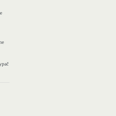
se
me
 ypač