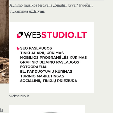
Jaunimo muzikos festivalis „Šiauliai gyvai“ kviečia į
triukšmingą uždarymą
webstudio.lt
ės