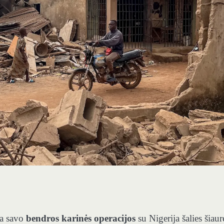
čia savo
bendros karinės operacijos
su Nigerija šalies šiaur