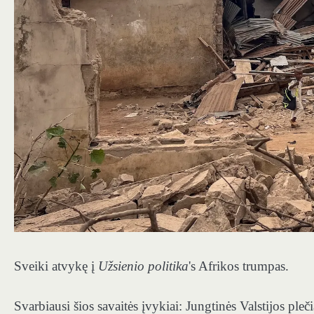
Sveiki atvykę į
Užsienio politika
's Afrikos trumpas.
Svarbiausi šios savaitės įvykiai: Jungtinės Valstijos ple