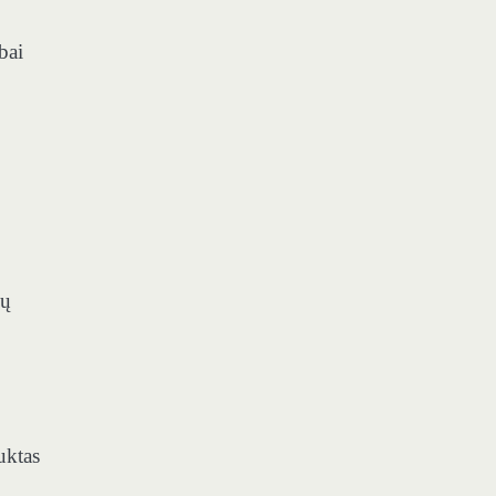
bai
lų
uktas