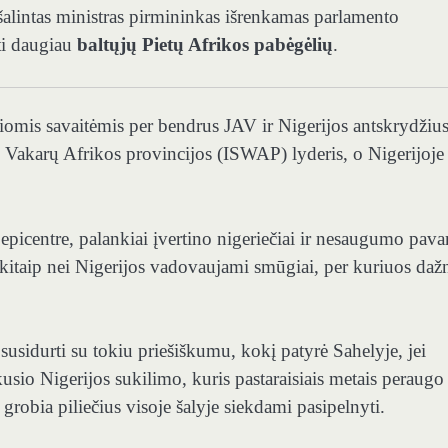
ušalintas ministras pirmininkas išrenkamas parlamento
ti daugiau
baltųjų Pietų Afrikos pabėgėlių
.
iomis savaitėmis per bendrus JAV ir Nigerijos antskrydžiu
s Vakarų Afrikos provincijos (ISWAP) lyderis, o Nigerijoje
 epicentre, palankiai įvertino nigeriečiai ir nesaugumo pava
 kitaip nei Nigerijos vadovaujami smūgiai, per kuriuos daž
susidurti su tokiu priešiškumu, kokį patyrė Sahelyje, jei
sio Nigerijos sukilimo, kuris pastaraisiais metais peraugo 
robia piliečius visoje šalyje siekdami pasipelnyti.