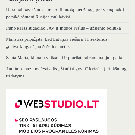
Ukrainai paviešinus streiko filmuotą medžiagą, per vieną naktį
pataikė aštuoni Rusijos tanklaiviai
Irano karas sugadino JAV ir Indijos ryšius – užsienio politika
Ministras pripažįsta, kad Latvijos viešasis IT sektorius
„netvarkingas“ jau šešerius metus
Santa Marta, klimato veiksmai ir plurilateralizmo naujoji galia
Jaunimo muzikos festivalis „Šiauliai gyvai“ kviečia į triukšmingą
uždarymą