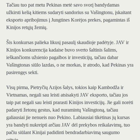
Tačiau tuo pat metu Pekinas metė savo svorį bandydamas
užkirsti kelią kitiems sudaryti sandorius su Vašingtonu, įskaitant
eksporto apribojimus į Jungtines Korėjos prekes, pagamintas iš
Kinijos retųjų žemių.
Šis konkursas palieka likusį pasaulį skaudioje padėtyje. JAV ir
Kinijos konkurencija kadaise buvo sverto šaltinis šalims,
ieškančioms užsienio pagalbos ir investicijų, tačiau dabar
Vašingtonas siūlo lazdas, o ne morkas, ir atrodo, kad Pekinas yra
pasirengęs sekti.
Visų pirma, Pietryčių Azijos šalys, tokios kaip Kambodža ir
Vietnamas, negali sau leisti atsisakyti JAV eksporto, tačiau jos
taip pat negali sau leisti prarasti Kinijos investicijų. Jie gali norėti
padaryti žetonų gestus, kad nuramintų Vašingtoną, tačiau
galiausiai jie nenueis nuo Pekino. Labiausiai tikėtinas jų kursas
yra bandyti nukreipti arčiau JAV dėl prekybos reikalavimų, tuo
pačiu siūlant Kinijai padidinti bendradarbiavimą saugumo
srityje.