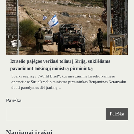
Izraelio pajėgos veržiasi toliau į Siriją, sukilėliams
pavadinant laikinąjį ministrą pirmininką
Sveiki sugrįžę į „World Brief“, kur mes žiūrime Izraelio karinėse
operacijose SirijaIzraelio ministras pirmininkas Benjaminas Netanyahu
duoti parodymus dėl įtarimų…
Paieška
Paieška
Naujausi įrašai