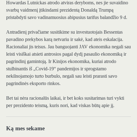
Howardas Lutnickas atrodo atviras deryboms, nes jie suvaidino
svarbų vaidmenį įtikindami prezidentą Donaldą Trumpą
pristabdyti savo vadinamuosius abipusius tarifus balandžio 9 d.
Antradienį privačiame susitikime su investuotojais Bessentas
pavadino prekybos karą netvariu ir sakė, kad ateis eskalacija.
Racionaliai jis teisus. Jau banguojanti JAV ekonomika negali sau
leisti visiškai atsieti antrosios pagal dydį pasaulio ekonomiką ir
pagrindinį gamintoją. Ir Kinijos ekonomika, kuriai atrodo
stulbinantis iš „Covid-19“ pandemijos ir sprogstamo
nekilnojamojo turto burbulo, negali sau leisti prarasti savo
pagrindinės eksporto rinkos.
Bet tai nėra racionalūs laikai, ir bet koks susitarimas turi vykti
per prezidento teismą, kuris nori, kad viskas būtų apie jį.
Ką mes sekame