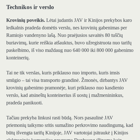
Technikos ir verslo
Krovinių poveikis.
Lėtai judantis JAV ir Kinijos prekybos karo
ledkalnis pradeda domėtis verslu, nes krovinių gabenimas per
Ramiojo vandenyno lašą. Nuo praėjusios savaitės 80 tuščių
buriavimų, kurie reiškia atšauktus, buvo užregistruota nuo tarifų
paskelbimo, iš viso maždaug nuo 640 000 iki 800 000 gabenimo
konteinerių.
Tai ne tik verslas, kuris priklauso nuo importo, kuris imsis
smūgio – tai visa transporto grandinė. Žmonės, dirbantys JAV
krovinių gabenimo pramonėje, kuri priklauso nuo kasdienio
verslo, kad atsineštų konteinerius iš uostų į mažmenininkus,
pradeda panikuoti.
Tačiau prekyba linkusi rasti būdą. Nors pasaulinė JAV
priemonių taikymo sritis sumažino perkrovimo naudingumą, kad
būtų išvengta tarifų Kinijoje, JAV vartotojai įsitraukė į Kinijos