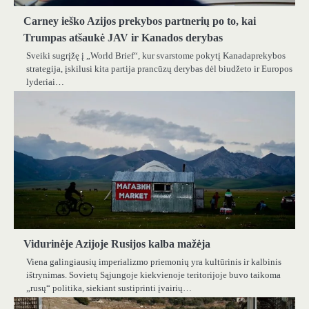
Carney ieško Azijos prekybos partnerių po to, kai
Trumpas atšaukė JAV ir Kanados derybas
Sveiki sugrįžę į „World Brief“, kur svarstome pokytį Kanadaprekybos
strategija, įskilusi kita partija prancūzų derybas dėl biudžeto ir Europos
lyderiai…
Vidurinėje Azijoje Rusijos kalba mažėja
Viena galingiausių imperializmo priemonių yra kultūrinis ir kalbinis
ištrynimas. Sovietų Sąjungoje kiekvienoje teritorijoje buvo taikoma
„rusų“ politika, siekiant sustiprinti įvairių…