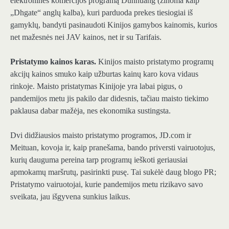
elektroninės komercijos programą Dunhuang (žinoma kaip
„Dhgate“ anglų kalba), kuri parduoda prekes tiesiogiai iš
gamyklų, bandyti pasinaudoti Kinijos gamybos kainomis, kurios
net mažesnės nei JAV kainos, net ir su Tarifais.
Pristatymo kainos karas.
Kinijos maisto pristatymo programų
akcijų kainos smuko kaip užburtas kainų karo kova vidaus
rinkoje. Maisto pristatymas Kinijoje yra labai pigus, o
pandemijos metu jis pakilo dar didesnis, tačiau maisto tiekimo
paklausa dabar mažėja, nes ekonomika sustingsta.
Dvi didžiausios maisto pristatymo programos, JD.com ir
Meituan, kovoja ir, kaip pranešama, bando priversti vairuotojus,
kurių dauguma pereina tarp programų ieškoti geriausiai
apmokamų maršrutų, pasirinkti pusę. Tai sukėlė daug blogo PR;
Pristatymo vairuotojai, kurie pandemijos metu rizikavo savo
sveikata, jau išgyvena sunkius laikus.