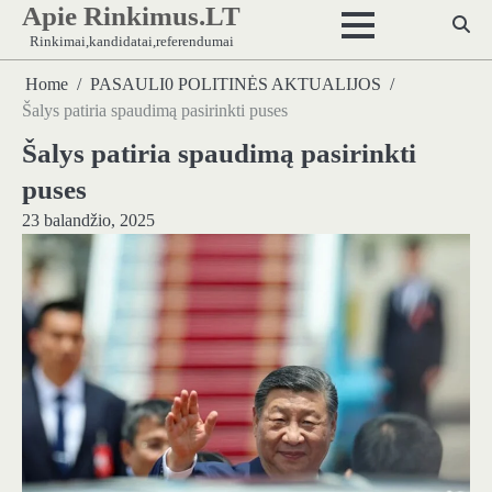
Apie Rinkimus.LT
Skip
to
Rinkimai,kandidatai,referendumai
content
Home
PASAULI0 POLITINĖS AKTUALIJOS
Šalys patiria spaudimą pasirinkti puses
Šalys patiria spaudimą pasirinkti
puses
23 balandžio, 2025