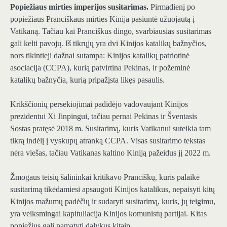
Popiežiaus mirties imperijos susitarimas.
Pirmadienį po
popiežiaus Pranciškaus mirties Kinija pasiuntė užuojautą į
Vatikaną. Tačiau kai Pranciškus dingo, svarbiausias susitarimas
gali kelti pavojų. Iš tikrųjų yra dvi Kinijos katalikų bažnyčios,
nors tikintieji dažnai sutampa: Kinijos katalikų patriotinė
asociacija (CCPA), kurią patvirtina Pekinas, ir požeminė
katalikų bažnyčia, kurią pripažįsta likęs pasaulis.
Krikščionių persekiojimai padidėjo vadovaujant Kinijos
prezidentui Xi Jinpingui, tačiau pernai Pekinas ir Šventasis
Sostas pratęsė 2018 m. Susitarimą, kuris Vatikanui suteikia tam
tikrą indėlį į vyskupų atranką CCPA. Visas susitarimo tekstas
nėra viešas, tačiau Vatikanas kaltino Kiniją pažeidus jį 2022 m.
Žmogaus teisių šalininkai kritikavo Pranciškų, kuris palaikė
susitarimą tikėdamiesi apsaugoti Kinijos katalikus, nepaisyti kitų
Kinijos mažumų padėčių ir sudaryti susitarimą, kuris, jų teigimu,
yra veiksmingai kapituliacija Kinijos komunistų partijai. Kitas
popiežius gali pamatyti dalykus kitaip.