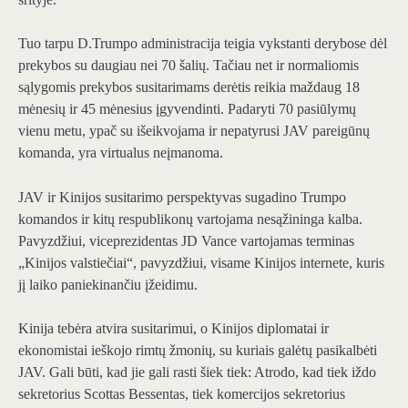
Tuo tarpu D.Trumpo administracija teigia vykstanti derybose dėl
prekybos su daugiau nei 70 šalių. Tačiau net ir normaliomis
sąlygomis prekybos susitarimams derėtis reikia maždaug 18
mėnesių ir 45 mėnesius įgyvendinti. Padaryti 70 pasiūlymų
vienu metu, ypač su išeikvojama ir nepatyrusi JAV pareigūnų
komanda, yra virtualus neįmanoma.
JAV ir Kinijos susitarimo perspektyvas sugadino Trumpo
komandos ir kitų respublikonų vartojama nesąžininga kalba.
Pavyzdžiui, viceprezidentas JD Vance vartojamas terminas
„Kinijos valstiečiai“, pavyzdžiui, visame Kinijos internete, kuris
jį laiko paniekinančiu įžeidimu.
Kinija tebėra atvira susitarimui, o Kinijos diplomatai ir
ekonomistai ieškojo rimtų žmonių, su kuriais galėtų pasikalbėti
JAV. Gali būti, kad jie gali rasti šiek tiek: Atrodo, kad tiek iždo
sekretorius Scottas Bessentas, tiek komercijos sekretorius