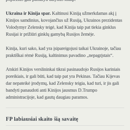
Ukraina ir Kinija
spar.
Kaltinusi Kiniją užmerkdamas akį į
Kinijos samdinius, kovojančius už Rusiją, Ukrainos prezidentas
Volodymyr Zelensky teigė, kad Kinija taip pat tiekia ginklus
Rusijai ir prižiūri ginklų gamybą Rusijos žemėje.
Kinija, kuri sako, kad yra įsipareigojusi taikai Ukrainoje, tačiau
praktiškai rėmė Rusiją, kaltinimus pavadino „nepagrįstais“.
Atskiri Kinijos verslininkai tikrai pasinaudojo Rusijos kariniais
poreikiais, ir gali būti, kad taip pat yra Pekinas. Tačiau Kijevas
dar nepateikė įrodymų, kad Zelensky teigia, kad turi, ir jis gali
bandyti panaudoti anti Kinijos jausmus D.Trumpo
administracijoje, kad gautų daugiau paramos.
FP labiausiai skaito šią savaitę