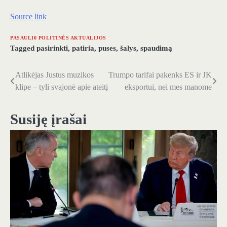
Source link
PASAULI0 POLITINĖS AKTUALIJOS
Tagged
pasirinkti
,
patiria
,
puses
,
šalys
,
spaudimą
Atlikėjas Justus muzikos
Trumpo tarifai pakenks ES ir JK
Navigacija
klipe – tyli svajonė apie ateitį
eksportui, nei mes manome
tarp
įrašų
Susiję įrašai