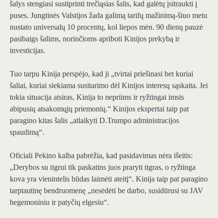
šalys stengiasi sustiprinti trečiąsias šalis, kad galėtų įsitraukti į
puses. Jungtinės Valstijos žada galimą tarifų mažinimą-šiuo metu
nustato universalų 10 procentų, kol liepos mėn. 90 dienų pauzė
pasibaigs šalims, norinčioms apriboti Kinijos prekybą ir
investicijas.
Tuo tarpu Kinija perspėjo, kad ji „tvirtai priešinasi bet kuriai
šaliai, kuriai siekiama susitarimo dėl Kinijos interesų sąskaita. Jei
tokia situacija atsiras, Kinija to nepriims ir ryžtingai imsis
abipusių atsakomųjų priemonių.“ Kinijos ekspertai taip pat
paragino kitas šalis „atlaikyti D.Trumpo administracijos
spaudimą“.
Oficiali Pekino kalba pabrėžia, kad pasidavimas nėra išeitis:
„Derybos su tigrui tik paskatins juos praryti tigras, o ryžtinga
kova yra vienintelis būdas laimėti ateitį“. Kinija taip pat paragino
tarptautinę bendruomenę „nesėdėti be darbo, susidūrusi su JAV
hegemoniniu ir patyčių elgesiu“.