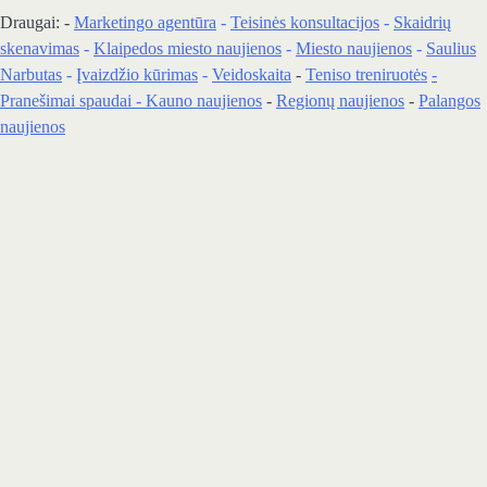
Draugai: -
Marketingo agentūra
-
Teisinės konsultacijos
-
Skaidrių
skenavimas
-
Klaipedos miesto naujienos
-
Miesto naujienos
-
Saulius
Narbutas
-
Įvaizdžio kūrimas
-
Veidoskaita
-
Teniso treniruotės
-
Pranešimai spaudai -
Kauno naujienos
-
Regionų naujienos
-
Palangos
naujienos