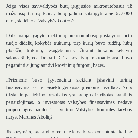
Jeigu visos savivaldybės būtų įsigijusios mikroautobusus už
mažiausią turimą kainą, būtų galima sutaupyti apie 677.000
eurų, skaičiuoja Valstybės kontrolė.
Dalis naujai įsigytų elektrinių mikroautobusų pristatymo metu
turėjo didelių kokybės trūkumų, tarp kurių buvo rūdžių, lubų
plokščių įtrūkimų, nesugebėjimas užtikrinti tinkamo keleivių
salono šildymo. Devyni iš 12 pristatytų mikroautobusų buvo
pagaminti sujungiant dvi krovininių furgonų bazes.
„Priemonė buvo įgyvendinta siekiant įsisavinti turimą
finansavimą, o ne pasiekti geriausią įmanomą rezultatą. Nors
tikslai ir pasiteisino, rezultatas yra brangus ir ribotas praktinis
panaudojimas, o investuotas valstybės finansavimas nedavė
proporcingos naudos”, – vertino Valstybės kontrolės tarybos
narys.
Martinas Aboliņš
.
Jis pažymėjo, kad audito metu ne kartą buvo konstatuota, kad be