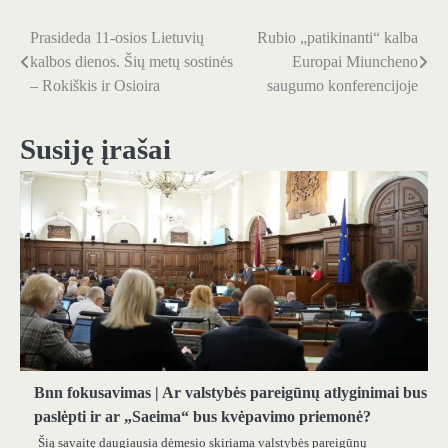
Prasideda 11-osios Lietuvių
Rubio „patikinanti“ kalba
Navigacija
kalbos dienos. Šių metų sostinės
Europai Miuncheno
tarp
– Rokiškis ir Osioira
saugumo konferencijoje
įrašų
Susiję įrašai
Bnn fokusavimas | Ar valstybės pareigūnų atlyginimai bus
paslėpti ir ar „Saeima“ bus kvėpavimo priemonė?
Šią savaitę daugiausia dėmesio skiriama valstybės pareigūnų