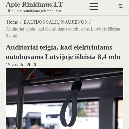
Apie Rinkimus.LT
Skip
to
Rinkimai,kandidatai,referendumai
content
Home
BALTIJOS ŠALIŲ NAUJIENOS
Auditoriai teigia, kad elektriniams autobusams Latvijoje išleista
8,4 mln
Auditoriai teigia, kad elektriniams
autobusams Latvijoje išleista 8,4 mln
15 vasario, 2026