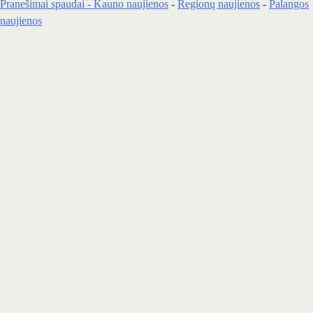
Pranešimai spaudai -
Kauno naujienos
-
Regionų naujienos
-
Palangos
naujienos