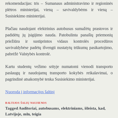
rekomendacijas: tris – Sumanaus administravimo ir regioninės
plėtros ministerijai, vieną – savivaldybėms ir vieną –
Susisiekimo ministerijai.
Plačiau naudojant elektrinius autobusus sumažėtų prastovos ir
padidėtų jų įsigijimo nauda. Patobulinta panašių priemonių
priežiūra ir sustiprintos vidaus kontrolės procedūros
savivaldybėse padėtų išvengti nustatytų trūkumų pasikartojimo,
pabrėžė Valstybės kontrolė.
Kartu studentų vežimo srityje numatomi vienodi transporto
paslaugų ir naudojamų transporto kokybės reikalavimai, o
pagrindinė atsakomybė tenka Susisiekimo ministerijai.
Nuoroda į informacijos šaltinį
BALTIJOS ŠALIŲ NAUJIENOS
Tagged
Auditoriai
,
autobusams
,
elektriniams
,
išleista
,
kad
,
Latvijoje
,
mln
,
teigia