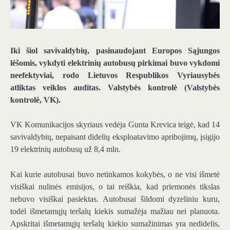
Iki šiol savivaldybių, pasinaudojant Europos Sąjungos
lėšomis, vykdyti elektrinių autobusų pirkimai buvo vykdomi
neefektyviai, rodo Lietuvos Respublikos Vyriausybės
atliktas veiklos auditas.
Valstybės kontrolė
(Valstybės
kontrolė, VK).
VK Komunikacijos skyriaus vedėja Gunta Krevica teigė, kad 14
savivaldybių, nepaisant didelių eksploatavimo apribojimų, įsigijo
19 elektrinių autobusų už 8,4 mln.
Kai kurie autobusai buvo netinkamos kokybės, o ne visi išmetė
visiškai nulinės emisijos, o tai reiškia, kad priemonės tikslas
nebuvo visiškai pasiektas. Autobusai šildomi dyzeliniu kuru,
todėl išmetamųjų teršalų kiekis sumažėja mažiau nei planuota.
Apskritai išmetamųjų teršalų kiekio sumažinimas yra nedidelis,