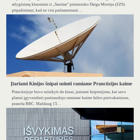
atlyginimų klausimui ir „Saeima“ pirmininko Daiga Mieriņa (ZZS)
pripažinimui, kad ne visi parlamentarai…
Įtariami Kinijos šnipai suimti ramiame Prancūzijos kaime
Prancūzijoje buvo sulaikyti du kinai, įtariami šnipinėjimu, kai savo
planui įgyvendinti pasinaudojo ramiame kaime šalies pietvakariuose,
praneša BBC. Maždaug 15…