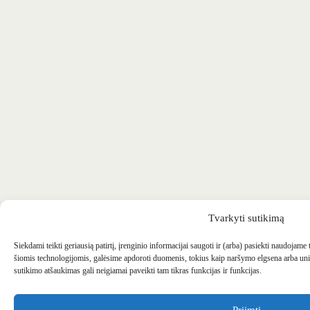
Tvarkyti sutikimą
Siekdami teikti geriausią patirtį, įrenginio informacijai saugoti ir (arba) pasiekti naudojame
šiomis technologijomis, galėsime apdoroti duomenis, tokius kaip naršymo elgsena arba uni
sutikimo atšaukimas gali neigiamai paveikti tam tikras funkcijas ir funkcijas.
Priimti