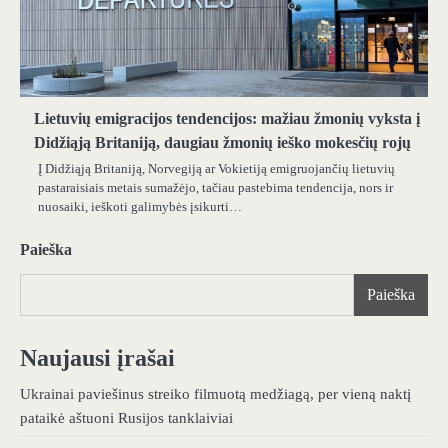
Lietuvių emigracijos tendencijos: mažiau žmonių vyksta į
Didžiąją Britaniją, daugiau žmonių ieško mokesčių rojų
Į Didžiąją Britaniją, Norvegiją ar Vokietiją emigruojančių lietuvių
pastaraisiais metais sumažėjo, tačiau pastebima tendencija, nors ir
nuosaiki, ieškoti galimybės įsikurti…
Paieška
Paieška
Naujausi įrašai
Ukrainai paviešinus streiko filmuotą medžiagą, per vieną naktį
pataikė aštuoni Rusijos tanklaiviai