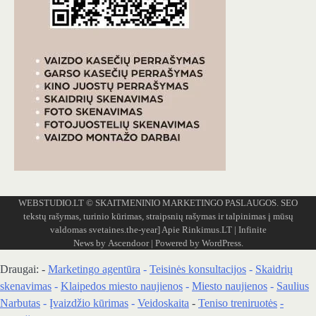
WEBSTUDIO.LT
© SKAITMENINIO MARKETINGO PASLAUGOS. SEO
tekstų rašymas, turinio kūrimas, straipsnių rašymas ir talpinimas į mūsų
valdomas svetaines.the-year]
Apie Rinkimus.LT
| Infinite
News by
Ascendoor
| Powered by
WordPress
.
Draugai: -
Marketingo agentūra
-
Teisinės konsultacijos
-
Skaidrių
skenavimas
-
Klaipedos miesto naujienos
-
Miesto naujienos
-
Saulius
Narbutas
-
Įvaizdžio kūrimas
-
Veidoskaita
-
Teniso treniruotės
-