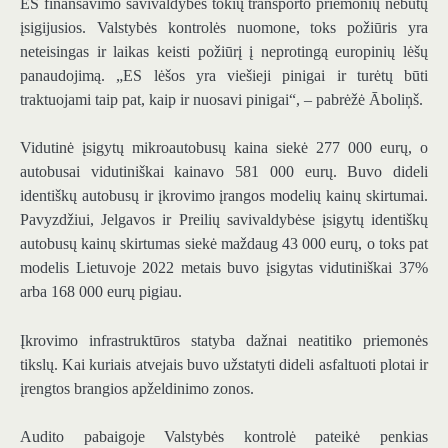
ES finansavimo savivaldybės tokių transporto priemonių nebūtų
įsigijusios. Valstybės kontrolės nuomone, toks požiūris yra
neteisingas ir laikas keisti požiūrį į neprotingą europinių lėšų
panaudojimą. „ES lėšos yra viešieji pinigai ir turėtų būti
traktuojami taip pat, kaip ir nuosavi pinigai“, – pabrėžė Āboliņš.
Vidutinė įsigytų mikroautobusų kaina siekė 277 000 eurų, o
autobusai vidutiniškai kainavo 581 000 eurų. Buvo dideli
identiškų autobusų ir įkrovimo įrangos modelių kainų skirtumai.
Pavyzdžiui, Jelgavos ir Preilių savivaldybėse įsigytų identiškų
autobusų kainų skirtumas siekė maždaug 43 000 eurų, o toks pat
modelis Lietuvoje 2022 metais buvo įsigytas vidutiniškai 37%
arba 168 000 eurų pigiau.
Įkrovimo infrastruktūros statyba dažnai neatitiko priemonės
tikslų. Kai kuriais atvejais buvo užstatyti dideli asfaltuoti plotai ir
įrengtos brangios apželdinimo zonos.
Audito pabaigoje Valstybės kontrolė pateikė penkias