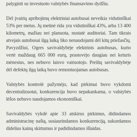
palyginti su investuoto valstybės finansavimo dydžiu.
Dėl įvairių apribojimų elektriniai autobusai neveikia vidutiniškai
53% per metus. Jų metinė rida yra vidutiniškai 43%, arba 13 400
kilometrų, mažiau nei planuota, nustatė auditoriai. Tam tikrais
atvejais autobusai ilgą laiką liko nenaudojami dėl kitų priežasčių.
Pavyzdžiui, Ogres savivaldybėje elektrinis autobusas, kurio
vertė maždaug 665 000 eurų, prastovėjo daugiau nei keturis
mėnesius, nes nebuvo laisvo vairuotojo. Preilių savivaldybėje
dėl defektų ilgą laiką buvo remontuojamas autobusas.
Valstybės kontrolė pažymėjo, kad pirkimai buvo vykdomi
decentralizuotai, konkurencija buvo nepakankama, o valstybės
lėšos nebuvo naudojamos ekonomiškai.
Savivaldybės vykdė apie 33 atskirus pirkimus, didindamos
administracinę naštą, susiaurindamos konkurenciją, sukurdamos
didelius kainų skirtumus ir padidindamos išlaidas.