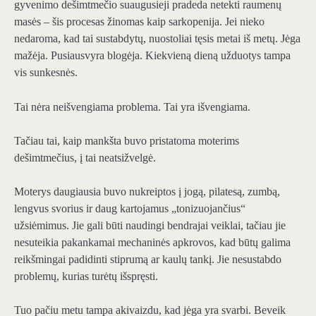
gyvenimo dešimtmečio suaugusieji pradeda netekti raumenų
masės – šis procesas žinomas kaip sarkopenija. Jei nieko
nedaroma, kad tai sustabdytų, nuostoliai tęsis metai iš metų. Jėga
mažėja. Pusiausvyra blogėja. Kiekvieną dieną užduotys tampa
vis sunkesnės.
Tai nėra neišvengiama problema. Tai yra išvengiama.
Tačiau tai, kaip mankšta buvo pristatoma moterims
dešimtmečius, į tai neatsižvelgė.
Moterys daugiausia buvo nukreiptos į jogą, pilatesą, zumbą,
lengvus svorius ir daug kartojamus „tonizuojančius“
užsiėmimus. Jie gali būti naudingi bendrajai veiklai, tačiau jie
nesuteikia pakankamai mechaninės apkrovos, kad būtų galima
reikšmingai padidinti stiprumą ar kaulų tankį. Jie nesustabdo
problemų, kurias turėtų išspręsti.
Tuo pačiu metu tampa akivaizdu, kad jėga yra svarbi. Beveik