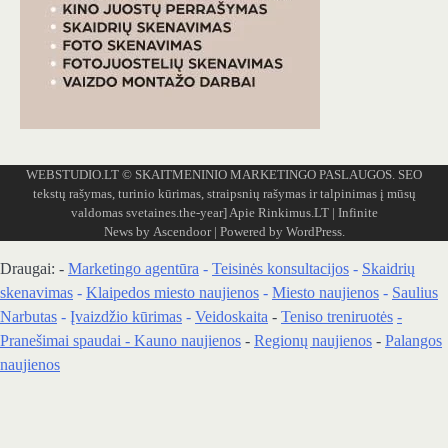
WEBSTUDIO.LT
© SKAITMENINIO MARKETINGO PASLAUGOS. SEO
tekstų rašymas, turinio kūrimas, straipsnių rašymas ir talpinimas į mūsų
valdomas svetaines.the-year]
Apie Rinkimus.LT
| Infinite
News by
Ascendoor
| Powered by
WordPress
.
Draugai: -
Marketingo agentūra
-
Teisinės konsultacijos
-
Skaidrių
skenavimas
-
Klaipedos miesto naujienos
-
Miesto naujienos
-
Saulius
Narbutas
-
Įvaizdžio kūrimas
-
Veidoskaita
-
Teniso treniruotės
-
Pranešimai spaudai -
Kauno naujienos
-
Regionų naujienos
-
Palangos
naujienos