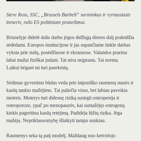
Steve Ross, SSC, „Brussels Barbell“ savininkas ir vyriausiasis
treneris, rašo ES politiniam pranešimui.
Briuselyje didelė dalis darbo jėgos didžiąją dienos dalį praleidžia
sėdėdami. Europos institucijose ir jas supančiame tinkle darbas
vyksta prie stalų, posėdžiuose ir ekranuose. Valandos praeina
labai mažai fiziškai judant. Tai nėra neįprasta. Tai norma.
Laikui bėgant tai turi pasekmių.
Sėdimas gyvenimo būdas veda prie laipsniško raumenų masės ir
kaulų tankio mažėjimo. Tai paliečia visus, bet labiau paveikia
moteris. Moterys turi didesnę riziką susirgti osteopenija ir
osteoporoze, ypač po menopauzės, kai sumažėjęs estrogenų
kiekis pagreitina kaulų retėjimą. Padidėja lūžių rizika. Jėga
mažėja. Nepriklausomybę išlaikyti tampa sunkiau.
Raumenys seka tą patį modelį. Maždaug nuo ketvirtojo