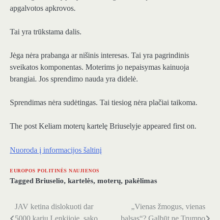
apgalvotos apkrovos.
Tai yra trūkstama dalis.
Jėga nėra prabanga ar nišinis interesas. Tai yra pagrindinis
sveikatos komponentas. Moterims jo nepaisymas kainuoja
brangiai. Jos sprendimo nauda yra didelė.
Sprendimas nėra sudėtingas. Tai tiesiog nėra plačiai taikoma.
The post Keliam moterų kartelę Briuselyje appeared first on.
Nuoroda į informacijos šaltinį
EUROPOS POLITINĖS NAUJIENOS
Tagged
Briuselio
,
kartelės
,
moterų
,
pakėlimas
JAV ketina dislokuoti dar
„Vienas žmogus, vienas
Navigacija
5000 karių Lenkijoje, sako
balsas“? Galbūt ne Trumpo