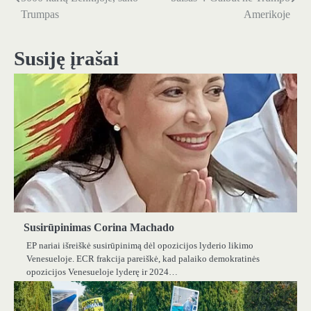
tarp
Trumpas
Amerikoje
įrašų
Susiję įrašai
Susirūpinimas Corina Machado
EP nariai išreiškė susirūpinimą dėl opozicijos lyderio likimo
Venesueloje. ECR frakcija pareiškė, kad palaiko demokratinės
opozicijos Venesueloje lyderę ir 2024…