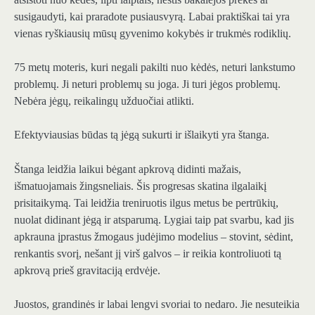
susigaudyti, kai praradote pusiausvyrą. Labai praktiškai tai yra
vienas ryškiausių mūsų gyvenimo kokybės ir trukmės rodiklių.
75 metų moteris, kuri negali pakilti nuo kėdės, neturi lankstumo
problemų. Ji neturi problemų su joga. Ji turi jėgos problemų.
Nebėra jėgų, reikalingų užduočiai atlikti.
Efektyviausias būdas tą jėgą sukurti ir išlaikyti yra štanga.
Štanga leidžia laikui bėgant apkrovą didinti mažais,
išmatuojamais žingsneliais. Šis progresas skatina ilgalaikį
prisitaikymą. Tai leidžia treniruotis ilgus metus be pertrūkių,
nuolat didinant jėgą ir atsparumą. Lygiai taip pat svarbu, kad jis
apkrauna įprastus žmogaus judėjimo modelius – stovint, sėdint,
renkantis svorį, nešant jį virš galvos – ir reikia kontroliuoti tą
apkrovą prieš gravitaciją erdvėje.
Juostos, grandinės ir labai lengvi svoriai to nedaro. Jie nesuteikia