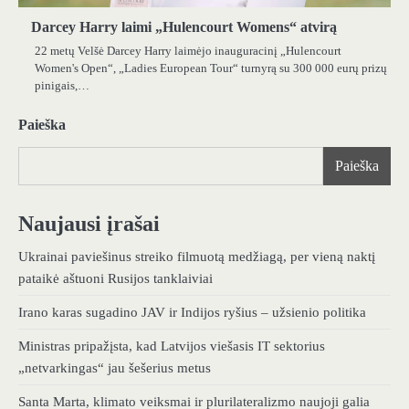
Darcey Harry laimi „Hulencourt Womens“ atvirą
22 metų Velšė Darcey Harry laimėjo inauguracinį „Hulencourt
Women's Open“, „Ladies European Tour“ turnyrą su 300 000 eurų prizų
pinigais,…
Paieška
Paieška
Naujausi įrašai
Ukrainai paviešinus streiko filmuotą medžiagą, per vieną naktį
pataikė aštuoni Rusijos tanklaiviai
Irano karas sugadino JAV ir Indijos ryšius – užsienio politika
Ministras pripažįsta, kad Latvijos viešasis IT sektorius
„netvarkingas“ jau šešerius metus
Santa Marta, klimato veiksmai ir plurilateralizmo naujoji galia