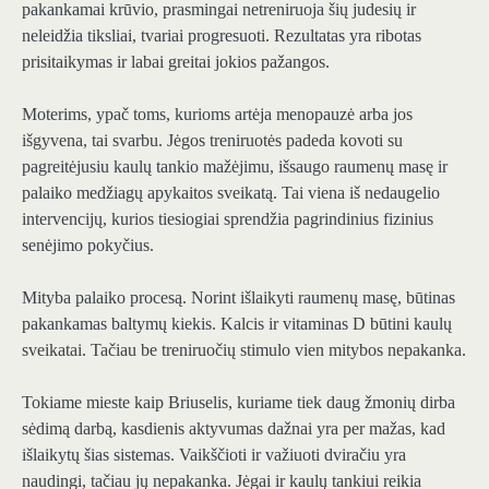
pakankamai krūvio, prasmingai netreniruoja šių judesių ir
neleidžia tiksliai, tvariai progresuoti. Rezultatas yra ribotas
prisitaikymas ir labai greitai jokios pažangos.
Moterims, ypač toms, kurioms artėja menopauzė arba jos
išgyvena, tai svarbu. Jėgos treniruotės padeda kovoti su
pagreitėjusiu kaulų tankio mažėjimu, išsaugo raumenų masę ir
palaiko medžiagų apykaitos sveikatą. Tai viena iš nedaugelio
intervencijų, kurios tiesiogiai sprendžia pagrindinius fizinius
senėjimo pokyčius.
Mityba palaiko procesą. Norint išlaikyti raumenų masę, būtinas
pakankamas baltymų kiekis. Kalcis ir vitaminas D būtini kaulų
sveikatai. Tačiau be treniruočių stimulo vien mitybos nepakanka.
Tokiame mieste kaip Briuselis, kuriame tiek daug žmonių dirba
sėdimą darbą, kasdienis aktyvumas dažnai yra per mažas, kad
išlaikytų šias sistemas. Vaikščioti ir važiuoti dviračiu yra
naudingi, tačiau jų nepakanka. Jėgai ir kaulų tankiui reikia