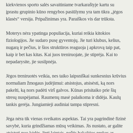
kiekvienos sporto salės savaitiniame tvarkaraštyje kartu su
įprastu grupinio kūno rengybos pasiūlymu yra tam tikra „jėgos
klasės“ versija. Pripažinimas yra. Paraiškos vis dar trūksta.
Moterys nėra ypatinga populiacija, kuriai reikia kitokios
fiziologijos. Jie sudaro pusę gyventojų. Jie turi klubus, kelius,
nugarą ir pečius, ir šios struktūros reaguoja į apkrovą taip pat,
kaip ir bet kas kitas. Kai juos treniruojate, jie stiprėja. Kai to
nepadarysite, jie susilpnėja.
Jėgos treniruotės veikia, nes taiko laipsniškai sunkesnius krūvius
normaliam žmogaus judėjimui: atsistojus, atsisėsti, ką nors
pakelti, ką nors padėti virš galvos. Kūnas prisitaiko prie šių
stresų nuspėjamai. Raumenų masė palaikoma ir didėja. Kaulų
tankis gerėja. Jungiamieji audiniai tampa stipresni.
Jėga nėra tik vienas sveikatos aspektas. Tai yra pagrindinė fizinė
savybė, kuria grindžiamas mūsų veikimas. Jis nustato, ar galite
atsistoti nuo kėdės, lipti laiptais, neštis bakalėjos prekes ar