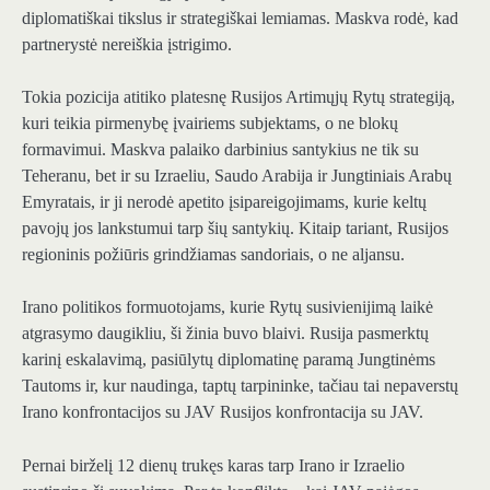
diplomatiškai tikslus ir strategiškai lemiamas. Maskva rodė, kad
partnerystė nereiškia įstrigimo.
Tokia pozicija atitiko platesnę Rusijos Artimųjų Rytų strategiją,
kuri teikia pirmenybę įvairiems subjektams, o ne blokų
formavimui. Maskva palaiko darbinius santykius ne tik su
Teheranu, bet ir su Izraeliu, Saudo Arabija ir Jungtiniais Arabų
Emyratais, ir ji nerodė apetito įsipareigojimams, kurie keltų
pavojų jos lankstumui tarp šių santykių. Kitaip tariant, Rusijos
regioninis požiūris grindžiamas sandoriais, o ne aljansu.
Irano politikos formuotojams, kurie Rytų susivienijimą laikė
atgrasymo daugikliu, ši žinia buvo blaivi. Rusija pasmerktų
karinį eskalavimą, pasiūlytų diplomatinę paramą Jungtinėms
Tautoms ir, kur naudinga, taptų tarpininke, tačiau tai nepaverstų
Irano konfrontacijos su JAV Rusijos konfrontacija su JAV.
Pernai birželį 12 dienų trukęs karas tarp Irano ir Izraelio