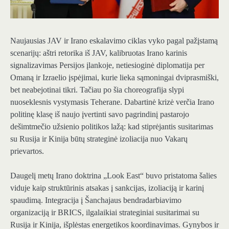
Naujausias JAV ir Irano eskalavimo ciklas vyko pagal pažįstamą
scenarijų: aštri retorika iš JAV, kalibruotas Irano karinis
signalizavimas Persijos įlankoje, netiesioginė diplomatija per
Omaną ir Izraelio įspėjimai, kurie lieka sąmoningai dviprasmiški,
bet neabejotinai tikri. Tačiau po šia choreografija slypi
nuoseklesnis vystymasis Teherane. Dabartinė krizė verčia Irano
politinę klasę iš naujo įvertinti savo pagrindinį pastarojo
dešimtmečio užsienio politikos lažą: kad stiprėjantis susitarimas
su Rusija ir Kinija būtų strateginė izoliacija nuo Vakarų
prievartos.
Daugelį metų Irano doktrina „Look East“ buvo pristatoma šalies
viduje kaip struktūrinis atsakas į sankcijas, izoliaciją ir karinį
spaudimą. Integracija į Šanchajaus bendradarbiavimo
organizaciją ir BRICS, ilgalaikiai strateginiai susitarimai su
Rusija ir Kinija, išplėstas energetikos koordinavimas. Gynybos ir