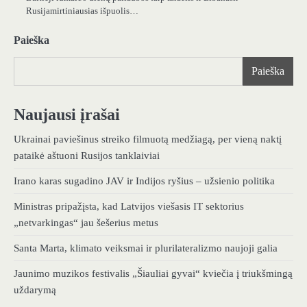
Rusijamirtiniausias išpuolis…
Paieška
Paieška
Naujausi įrašai
Ukrainai paviešinus streiko filmuotą medžiagą, per vieną naktį
pataikė aštuoni Rusijos tanklaiviai
Irano karas sugadino JAV ir Indijos ryšius – užsienio politika
Ministras pripažįsta, kad Latvijos viešasis IT sektorius
„netvarkingas“ jau šešerius metus
Santa Marta, klimato veiksmai ir plurilateralizmo naujoji galia
Jaunimo muzikos festivalis „Šiauliai gyvai“ kviečia į triukšmingą
uždarymą