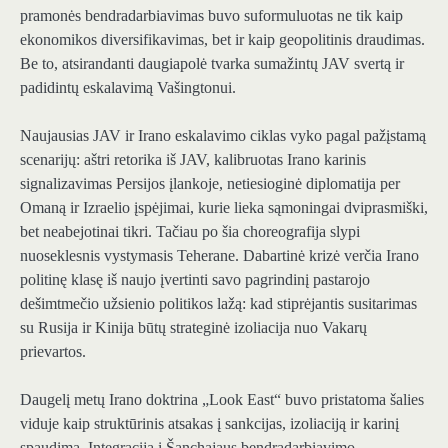
pramonės bendradarbiavimas buvo suformuluotas ne tik kaip
ekonomikos diversifikavimas, bet ir kaip geopolitinis draudimas.
Be to, atsirandanti daugiapolė tvarka sumažintų JAV svertą ir
padidintų eskalavimą Vašingtonui.
Naujausias JAV ir Irano eskalavimo ciklas vyko pagal pažįstamą
scenarijų: aštri retorika iš JAV, kalibruotas Irano karinis
signalizavimas Persijos įlankoje, netiesioginė diplomatija per
Omaną ir Izraelio įspėjimai, kurie lieka sąmoningai dviprasmiški,
bet neabejotinai tikri. Tačiau po šia choreografija slypi
nuoseklesnis vystymasis Teherane. Dabartinė krizė verčia Irano
politinę klasę iš naujo įvertinti savo pagrindinį pastarojo
dešimtmečio užsienio politikos lažą: kad stiprėjantis susitarimas
su Rusija ir Kinija būtų strateginė izoliacija nuo Vakarų
prievartos.
Daugelį metų Irano doktrina „Look East“ buvo pristatoma šalies
viduje kaip struktūrinis atsakas į sankcijas, izoliaciją ir karinį
spaudimą. Integracija į Šanchajaus bendradarbiavimo