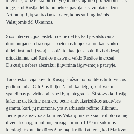
interesus, o ne teikia pirmenybę Irano saugumo problemoms. Jis
teigė, kad Rusija dėl Irano nekels pavojaus savo platesniems
Artimųjų Rytų santykiams ar deryboms su Jungtinėmis
Valstijomis dėl Ukrainos.
Šios intervencijos pastebimos ne dėl to, kad jos atstovauja
dominuojančiai frakcijai – kietosios linijos šalininkai išlaiko
didelį institucinį svorį, – o dėl to, kad jos atspindi vis didesnį
pripažinimą, kad Rusijos mąstymą valdo Rusijos interesai.
Diskusija nebėra abstrakti; ji įtvirtinta išgyventoje patirtyje.
Todėl eskalacija pavertė Rusiją iš užsienio politikos turto vidaus
gedimo linija. Griežtos linijos šalininkai teigia, kad Vakarų
spaudimas patvirtina gilesnę Rytų integraciją. Ši stovykla Rusiją
laiko ne tik išorine partnere, bet ir antivakarietiškos tapatybės
garantu, kuri, jų nuomone, yra svarbiausia režimo išlikimui.
Jiems pusiausvyros atkūrimas Vakarų link reiškia ne diplomatinę
diversifikaciją, o politinę eroziją – ir nuo 1979 m. sukurtos
ideologinės architektūros žlugimą. Kritikai atkerta, kad Maskvos