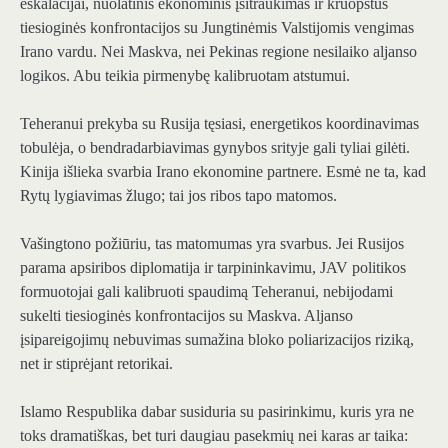
eskalacijai, nuolatinis ekonominis įsitraukimas ir kruopštus
tiesioginės konfrontacijos su Jungtinėmis Valstijomis vengimas
Irano vardu. Nei Maskva, nei Pekinas regione nesilaiko aljanso
logikos. Abu teikia pirmenybę kalibruotam atstumui.
Teheranui prekyba su Rusija tęsiasi, energetikos koordinavimas
tobulėja, o bendradarbiavimas gynybos srityje gali tyliai gilėti.
Kinija išlieka svarbia Irano ekonomine partnere. Esmė ne ta, kad
Rytų lygiavimas žlugo; tai jos ribos tapo matomos.
Vašingtono požiūriu, tas matomumas yra svarbus. Jei Rusijos
parama apsiribos diplomatija ir tarpininkavimu, JAV politikos
formuotojai gali kalibruoti spaudimą Teheranui, nebijodami
sukelti tiesioginės konfrontacijos su Maskva. Aljanso
įsipareigojimų nebuvimas sumažina bloko poliarizacijos riziką,
net ir stiprėjant retorikai.
Islamo Respublika dabar susiduria su pasirinkimu, kuris yra ne
toks dramatiškas, bet turi daugiau pasekmių nei karas ar taika: