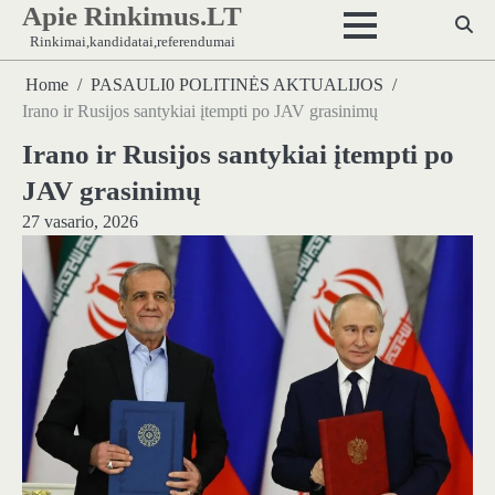
Apie Rinkimus.LT
Skip
to
Rinkimai,kandidatai,referendumai
content
Home
PASAULI0 POLITINĖS AKTUALIJOS
Irano ir Rusijos santykiai įtempti po JAV grasinimų
Irano ir Rusijos santykiai įtempti po
JAV grasinimų
27 vasario, 2026