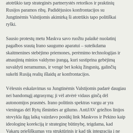
atotrūkio tarp strateginės partnerystės retorikos ir praktinių
Rusijos paramos ribų. Padidėjusios konfrontacijos su
Jungtinėmis Valstijomis akimirką ši atotrūkis tapo politiškai
ryški.
Sausio protestų metu Maskva savo ruožtu palaikė nuolatinį
pagalbos srautą Irano saugumo aparatui – suteikdama
skaitmenines stebėjimo priemones, perėmimo technologijas ir
atnaujintą minios valdymo įrangą, kuri sustiprina gebėjimą
suvaldyti neramumus, ir vengė bet kokių žingsnių, galinčių
sukelti Rusiją realių išlaidų ar konfrontacijos.
Vėlesnis eskalavimas su Jungtinėmis Valstijomis padarė daugiau
nei bandomąjį atgrasymą; ji vėl atvėrė vidaus ginčą dėl
autonomijos prasmės. Irano politinis spektras vargu ar yra
vieningas dėl Rytų išminties ar gilumo. AntiJAV griežtos linijos
stovykla ilgą laiką vaizdavo posūkį link Maskvos ir Pekino kaip
ideologinę korekciją ir strateginę būtinybę, teigdama, kad
Vakarų priešiškumas yra struktūrinis ir kad tik integracija į ne