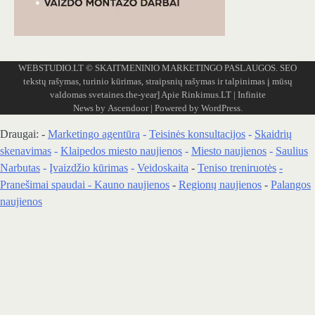
WEBSTUDIO.LT
© SKAITMENINIO MARKETINGO PASLAUGOS. SEO
tekstų rašymas, turinio kūrimas, straipsnių rašymas ir talpinimas į mūsų
valdomas svetaines.the-year]
Apie Rinkimus.LT
| Infinite
News by
Ascendoor
| Powered by
WordPress
.
Draugai: -
Marketingo agentūra
-
Teisinės konsultacijos
-
Skaidrių
skenavimas
-
Klaipedos miesto naujienos
-
Miesto naujienos
-
Saulius
Narbutas
-
Įvaizdžio kūrimas
-
Veidoskaita
-
Teniso treniruotės
-
Pranešimai spaudai -
Kauno naujienos
-
Regionų naujienos
-
Palangos
naujienos