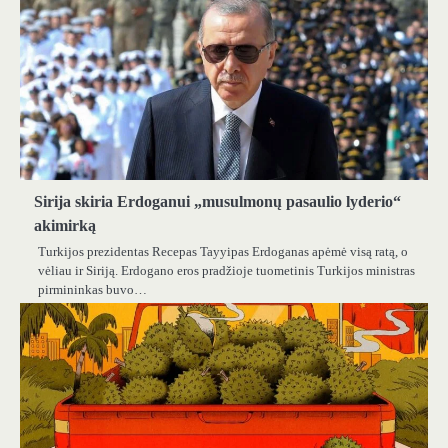
Sirija skiria Erdoganui „musulmonų pasaulio lyderio“
akimirką
Turkijos prezidentas Recepas Tayyipas Erdoganas apėmė visą ratą, o
vėliau ir Siriją. Erdogano eros pradžioje tuometinis Turkijos ministras
pirmininkas buvo…