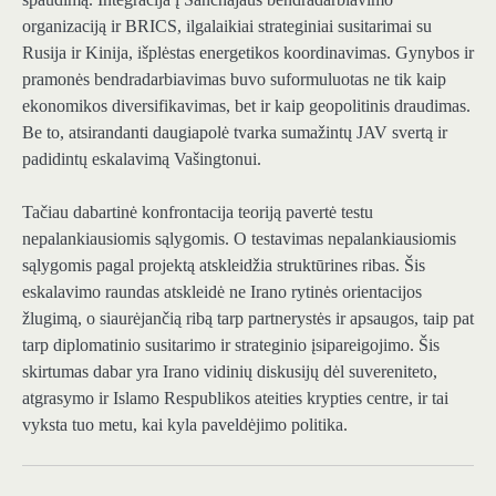
organizaciją ir BRICS, ilgalaikiai strateginiai susitarimai su
Rusija ir Kinija, išplėstas energetikos koordinavimas. Gynybos ir
pramonės bendradarbiavimas buvo suformuluotas ne tik kaip
ekonomikos diversifikavimas, bet ir kaip geopolitinis draudimas.
Be to, atsirandanti daugiapolė tvarka sumažintų JAV svertą ir
padidintų eskalavimą Vašingtonui.
Tačiau dabartinė konfrontacija teoriją pavertė testu
nepalankiausiomis sąlygomis. O testavimas nepalankiausiomis
sąlygomis pagal projektą atskleidžia struktūrines ribas. Šis
eskalavimo raundas atskleidė ne Irano rytinės orientacijos
žlugimą, o siaurėjančią ribą tarp partnerystės ir apsaugos, taip pat
tarp diplomatinio susitarimo ir strateginio įsipareigojimo. Šis
skirtumas dabar yra Irano vidinių diskusijų dėl suvereniteto,
atgrasymo ir Islamo Respublikos ateities krypties centre, ir tai
vyksta tuo metu, kai kyla paveldėjimo politika.