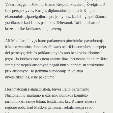
Vakarų ašį gali užtikrinti Islamo Respublikos ateitį. Žvelgiant iš
šios perspektyvos, Rusijos diplomatinė parama ir Kinijos
ekonominis įsipareigojimas yra įrodymas, kad daugiapoliškumas
yra tikras ir kad laikas palankus Teheranui. Tačiau dabartinė
krizė suteikė kritikams naujų svertų.
Ali Motahari, buvęs Irano parlamento pirmininko pavaduotojas
ir konservatorius, žinomas dėl savo nepriklausomybės, perspėjo
dėl pernelyg didelės priklausomybės nuo bet kokios išorinės
jėgos. Jo kritikos tonas nėra antirusiškas, bet neabejotinai reiškia:
strateginė nepriklausomybė negali būti suderinta su struktūrine
priklausomybe. Jo įrėminta autonomija reikalauja
diversifikacijos, o ne pakeitimo.
Heshmatollah Falahatpisheh, buvęs Irano parlamento
Nacionalinio saugumo ir užsienio politikos komiteto
pirmininkas, žengė toliau, teigdamas, kad Rusijos elgesys
regione rodo, kad Maskva galiausiai subalansuoja savo