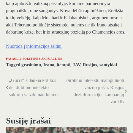
kaip apibrėžti realizmą pasaulyje, kuriame partneriai yra
pragmatiški, o ne saugantys. Kova dėl šio apibrėžimo, išreikšta
tokių veikėjų, kaip Motahari ir Falahatpisheh, argumentuose ir
aidi Teherano politinėje sistemoje, nulems ne tik Irano atsaką į
dabartinę krizę, bet ir jo strateginę poziciją po Chamenėjos eros.
Nuoroda į informacijos šaltinį
PASAULI0 POLITINĖS AKTUALIJOS
Tagged
grasinimų
,
Irano
,
įtempti
,
JAV
,
Rusijos
,
santykiai
„Gucci“ sulaukia kritikos
Dirbtiniu intelektu manipuliuoti
Navigacija
dėl dirbtinio intelekto
vaizdo įrašai: Rusijos
tarp
sukurtų vaizdų naudojimo
dezinformacijos kampanijų
variklis
įrašų
Susiję įrašai