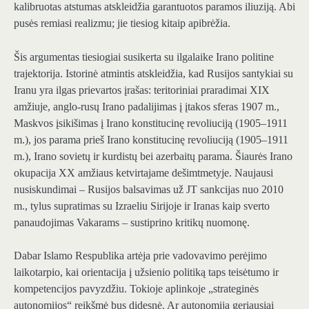
kalibruotas atstumas atskleidžia garantuotos paramos iliuziją. Abi
pusės remiasi realizmu; jie tiesiog kitaip apibrėžia.
Šis argumentas tiesiogiai susikerta su ilgalaike Irano politine
trajektorija. Istorinė atmintis atskleidžia, kad Rusijos santykiai su
Iranu yra ilgas prievartos įrašas: teritoriniai praradimai XIX
amžiuje, anglo-rusų Irano padalijimas į įtakos sferas 1907 m.,
Maskvos įsikišimas į Irano konstitucinę revoliuciją (1905–1911
m.), jos parama prieš Irano konstitucinę revoliuciją (1905–1911
m.), Irano sovietų ir kurdistų bei azerbaitų parama. Šiaurės Irano
okupacija XX amžiaus ketvirtajame dešimtmetyje. Naujausi
nusiskundimai – Rusijos balsavimas už JT sankcijas nuo 2010
m., tylus supratimas su Izraeliu Sirijoje ir Iranas kaip sverto
panaudojimas Vakarams – sustiprino kritikų nuomonę.
Dabar Islamo Respublika artėja prie vadovavimo perėjimo
laikotarpio, kai orientacija į užsienio politiką taps teisėtumo ir
kompetencijos pavyzdžiu. Tokioje aplinkoje „strateginės
autonomijos“ reikšmė bus didesnė. Ar autonomija geriausiai