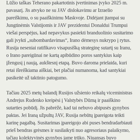
Lūžio taškas
Teherano pakartotinis įvertinimas įvyko 2025 m.
pavasarį. Jis atvyko ne su JAV dislokavimu ar Izraelio
pareiškimu, o su paaiškinimu Maskvoje. Didėjant įtampai su
Jungtinėmis Valstijomis ir JAV prezidentui Donaldui Trumpui
viešai perspėjus, kad nepavykus pasiekti branduolinio susitarimo
gali įvykti „subombardavimas“, Irano dėmesys nukrypo į rytus.
Rusija neseniai ratifikavo visapusišką strateginę sutartį su Iranu,
o Irano pareigūnai ne kartą apibūdino poros santykius kaip
įžengusį į naują, aukštesnį etapą. Buvo daroma prielaida, kuri
retai išreiškiama aiškiai, bet plačiai numanoma, kad santykiai
pasikeitė už taktinio patogumo.
Tačiau 2025 metų balandį Rusijos užsienio reikalų viceministras
Andrejus Rudenko kreipėsi į Valstybės Dūmą ir paaiškino
sutarties pobūdį. Jis pabrėžė, kad tai nebuvo abipusės gynybos
paktas. Jei Iraną užpultų JAV, Rusija nebūtų įpareigota teikti
karinę pagalbą. Susitarimas įpareigojo abi puses bendradarbiauti
prieš bendras grėsmes ir susilaikyti nuo agresoriaus palaikymo,
tačiau kolektyvinės gynybos jame trūko. Niuansas buvo