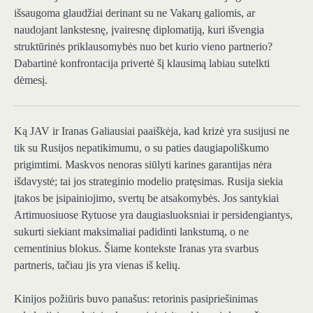
išsaugoma glaudžiai derinant su ne Vakarų galiomis, ar
naudojant lankstesnę, įvairesnę diplomatiją, kuri išvengia
struktūrinės priklausomybės nuo bet kurio vieno partnerio?
Dabartinė konfrontacija privertė šį klausimą labiau sutelkti
dėmesį.
Ką JAV ir Iranas
Galiausiai paaiškėja, kad krizė yra susijusi ne
tik su Rusijos nepatikimumu, o su paties daugiapoliškumo
prigimtimi. Maskvos nenoras siūlyti karines garantijas nėra
išdavystė; tai jos strateginio modelio pratęsimas. Rusija siekia
įtakos be įsipainiojimo, svertų be atsakomybės. Jos santykiai
Artimuosiuose Rytuose yra daugiasluoksniai ir persidengiantys,
sukurti siekiant maksimaliai padidinti lankstumą, o ne
cementinius blokus. Šiame kontekste Iranas yra svarbus
partneris, tačiau jis yra vienas iš kelių.
Kinijos požiūris buvo panašus: retorinis pasipriešinimas