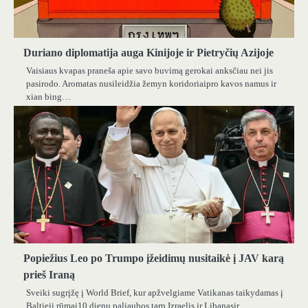
Duriano diplomatija auga Kinijoje ir Pietryčių Azijoje
Vaisiaus kvapas praneša apie savo buvimą gerokai anksčiau nei jis
pasirodo. Aromatas nusileidžia žemyn koridoriaipro kavos namus ir
xian bing…
Popiežius Leo po Trumpo įžeidimų nusitaikė į JAV karą
prieš Iraną
Sveiki sugrįžę į World Brief, kur apžvelgiame Vatikanas taikydamas į
Baltieji rūmai10 dienų paliaubos tarp Izraelis ir Libanasir