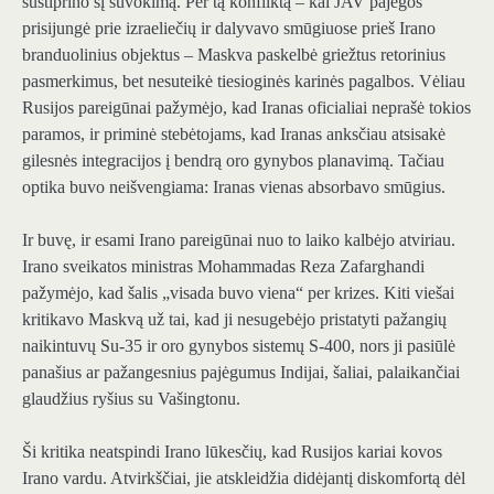
sustiprino šį suvokimą. Per tą konfliktą – kai JAV pajėgos
prisijungė prie izraeliečių ir dalyvavo smūgiuose prieš Irano
branduolinius objektus – Maskva paskelbė griežtus retorinius
pasmerkimus, bet nesuteikė tiesioginės karinės pagalbos. Vėliau
Rusijos pareigūnai pažymėjo, kad Iranas oficialiai neprašė tokios
paramos, ir priminė stebėtojams, kad Iranas anksčiau atsisakė
gilesnės integracijos į bendrą oro gynybos planavimą. Tačiau
optika buvo neišvengiama: Iranas vienas absorbavo smūgius.
Ir buvę, ir esami Irano pareigūnai nuo to laiko kalbėjo atviriau.
Irano sveikatos ministras Mohammadas Reza Zafarghandi
pažymėjo, kad šalis „visada buvo viena“ per krizes. Kiti viešai
kritikavo Maskvą už tai, kad ji nesugebėjo pristatyti pažangių
naikintuvų Su-35 ir oro gynybos sistemų S-400, nors ji pasiūlė
panašius ar pažangesnius pajėgumus Indijai, šaliai, palaikančiai
glaudžius ryšius su Vašingtonu.
Ši kritika neatspindi Irano lūkesčių, kad Rusijos kariai kovos
Irano vardu. Atvirkščiai, jie atskleidžia didėjantį diskomfortą dėl