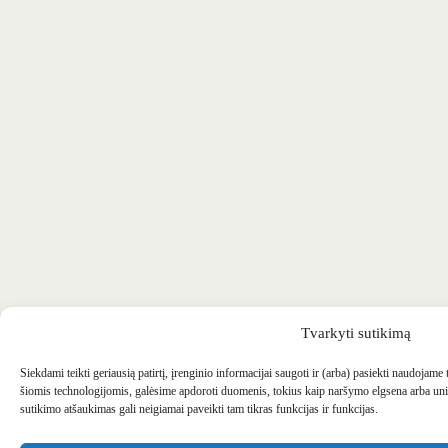
Tvarkyti sutikimą
Siekdami teikti geriausią patirtį, įrenginio informacijai saugoti ir (arba) pasiekti naudojame
šiomis technologijomis, galėsime apdoroti duomenis, tokius kaip naršymo elgsena arba uni
sutikimo atšaukimas gali neigiamai paveikti tam tikras funkcijas ir funkcijas.