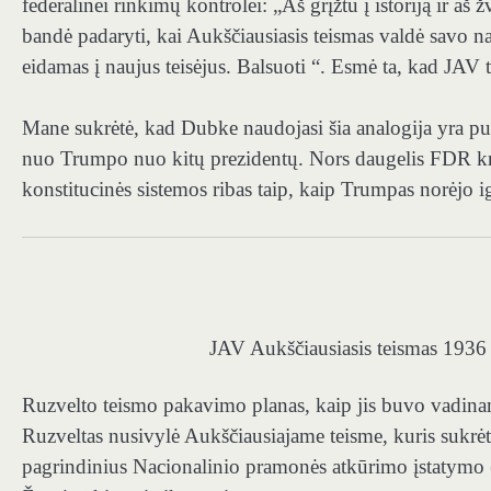
federalinei rinkimų kontrolei: „Aš grįžtu į istoriją ir a
bandė padaryti, kai Aukščiausiasis teismas valdė savo na
eidamas į naujus teisėjus. Balsuoti “. Esmė ta, kad JAV 
Mane sukrėtė, kad Dubke naudojasi šia analogija yra puik
nuo Trumpo nuo kitų prezidentų. Nors daugelis FDR kriti
konstitucinės sistemos ribas taip, kaip Trumpas norėjo i
JAV Aukščiausiasis teismas 1936
Ruzvelto teismo pakavimo planas, kaip jis buvo vadinam
Ruzveltas nusivylė Aukščiausiajame teisme, kuris sukrėtė
pagrindinius Nacionalinio pramonės atkūrimo įstatymo (