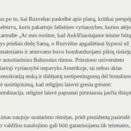
s po to, kai Ruzveltas paskelbė apie planą, kritikai perspėj
ebtuvu, kuris pakartojo fašistines vyriausybes, kurios atėjo
u antrašte „Ar mes norime, kad Aukščiausiajame teisme būt
tys priešais dėdę Samą, o Ruzveltas apgailėtinai šypsosi už 
“ Senatoriams ir atstovams buvo bombarduojami piktų rinkėj
e autoritarinius Baltuosius rūmus. Prinstono universiteto
arioji vyriausybė nepavyks Amerikoje, tai nebus aklas
emokratiją stoką ir didėjantį nerūpestingumą dėl brutaliz
susirūpinimą, kad religijos laisvei gresia grėsmė:
ralizacija, religinė laisvė paprastai pirmiausia jaučia išsiųs
mas naujojo susitarimo rėmėjas, prieš prezidentą pasirodė
valdžios naudojimo gali būti garantuojama tik teismams, 