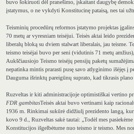
buvo šokiruoti dėl pranešimo, įskaitant daugybę demokrat
įstatymus, o ne vykdyti Konstitucinę pataisą, nes tai užtr
Teisminių procedūrų reformos įstatymo projektas įgalins
70 metų ar vyresniam teisėjui. Teisės aktai leido prezident
liberalų bloką su dviem stalwart liberalais, jau teisme. 
teismo teisėjai buvo per seni (vidutinis 71 metų amžius),
Aukščiausiojo Teismo teisėjų pensijų paketų sumažėjim
nepatinka mintis prarasti pusę savo atlyginimo išėjęs į 
Dauguma išrinktų pareigūnų suprato, kad tikrasis plano 
Ruzveltas ir kiti administracijoje optimistiškai vertino
FDR gambitas
Teisės aktai buvo vertinami kaip racionalu
1936 m. Rinkimai sukūrė didžiulį prezidento langą, kuris 
kovo 9 d., Ruzveltas sakė tautai: „Todėl mes pasiekėme 
Konstitucijos išgelbėtume nuo teismo ir teismo. Mes no