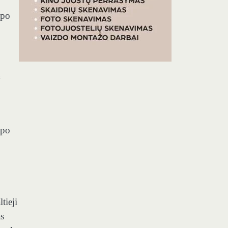
mpo
mpo
tieji
s