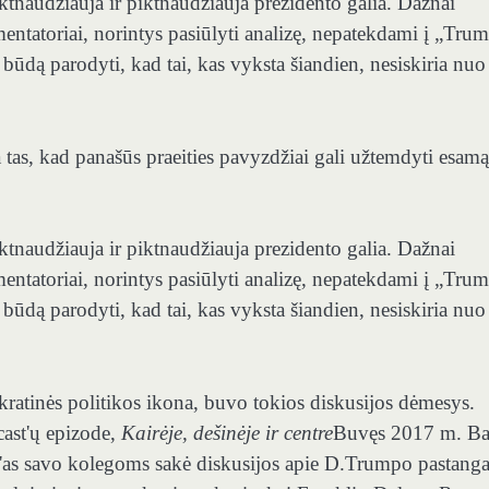
tnaudžiauja ir piktnaudžiauja prezidento galia. Dažnai
mentatoriai, norintys pasiūlyti analizę, nepatekdami į „Tru
būdą parodyti, kad tai, kas vyksta šiandien, nesiskiria nuo
 tas, kad panašūs praeities pavyzdžiai gali užtemdyti esamą
tnaudžiauja ir piktnaudžiauja prezidento galia. Dažnai
mentatoriai, norintys pasiūlyti analizę, nepatekdami į „Tru
būdą parodyti, kad tai, kas vyksta šiandien, nesiskiria nuo
atinės politikos ikona, buvo tokios diskusijos dėmesys.
ast'ų epizode,
Kairėje, dešinėje ir centre
Buvęs 2017 m. Bal
'as savo kolegoms sakė diskusijos apie D.Trumpo pastanga