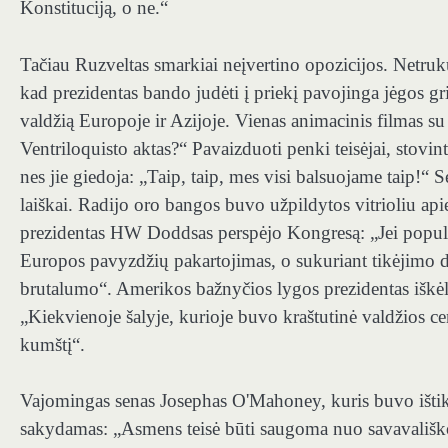
Konstituciją, o ne.“
Tačiau Ruzveltas smarkiai neįvertino opozicijos. Netruku
kad prezidentas bando judėti į priekį pavojinga jėgos gri
valdžią Europoje ir Azijoje. Vienas animacinis filmas s
Ventriloquisto aktas?“ Pavaizduoti penki teisėjai, stovin
nes jie giedoja: „Taip, taip, mes visi balsuojame taip!
laiškai. Radijo oro bangos buvo užpildytos vitrioliu api
prezidentas HW Doddsas perspėjo Kongresą: „Jei populi
Europos pavyzdžių pakartojimas, o sukuriant tikėjimo d
brutalumo“. Amerikos bažnyčios lygos prezidentas iškėlė 
„Kiekvienoje šalyje, kurioje buvo kraštutinė valdžios cent
kumštį“.
Vajomingas senas Josephas O'Mahoney, kuris buvo ištiki
sakydamas: „Asmens teisė būti saugoma nuo savavališko 