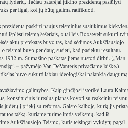
ų lyderių. Tačiau patarėjai įtikino prezidentą pasiūlyti
uks per ilgai, kol jų būtų galima ratifikuoti.
 prezidentą paskirti naujus teisminius susitikimus kiekvie
ui išplėsti teismą šešeriais, o tai leis Roosevelt sukurti tvir
Teisės aktų pretekstas buvo tas, kad sėdimos Aukščiausiojo
 o teismai buvo per daug susieti, kad pasiektų rezultatų.
as 1932 m. Sumažino paskatas jiems nustoti dirbti. („Man
pensiją“, – pažymėjo Van DeVanteris privačiame laiške.)
tikslas buvo sukurti labiau ideologiškai palankią daugumą
 pravažiavimo galimybes. Kaip ginčijosi istorikė Laura Kalm
s, konstitucinis ir realus planas kovoti su reakciniu teismu
judėtų į priekį su reforma. Gaisro kalboje, kurią jis prista
tautos tašką, kuriame turime imtis veiksmų, kad iš
rime Aukščiausiojo Teismo, kuris teisingai vykdytų pagal