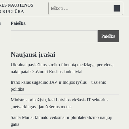
NĖS NAUJIENOS
Ieškoti:
IR KULTŪRA
u
Paieška
Paieška
Naujausi įrašai
Ukrainai paviešinus streiko filmuotą medžiagą, per vieną
naktį pataikė aštuoni Rusijos tanklaiviai
Irano karas sugadino JAV ir Indijos ryšius – užsienio
politika
Ministras pripažįsta, kad Latvijos viešasis IT sektorius
„netvarkingas“ jau šešerius metus
Santa Marta, klimato veiksmai ir plurilateralizmo naujoji
galia