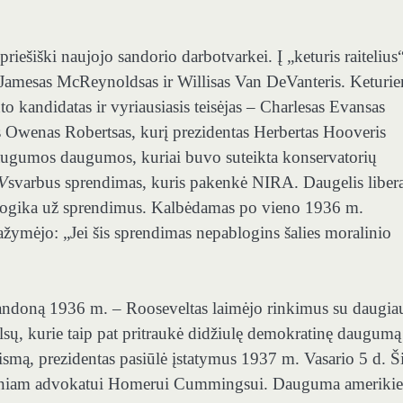
riešiški naujojo sandorio darbotvarkei. Į „keturis raitelius
s, Jamesas McReynoldsas ir Willisas Van DeVanteris. Keturi
o kandidatas ir vyriausiasis teisėjas – Charlesas Evansas
as Owenas Robertsas, kurį prezidentas Herbertas Hooveris
augumos daugumos, kuriai buvo suteikta konservatorių
AV
svarbus sprendimas, kuris pakenkė NIRA. Daugelis liber
a logika už sprendimus. Kalbėdamas po vieno 1936 m.
ažymėjo: „Jei šis sprendimas nepablogins šalies moralinio
Landoną 1936 m. – Rooseveltas laimėjo rinkimus su daugia
lsų, kurie taip pat pritraukė didžiulę demokratinę daugumą
eismą, prezidentas pasiūlė įstatymus 1937 m. Vasario 5 d. Š
aliniam advokatui Homerui Cummingsui. Dauguma amerikie