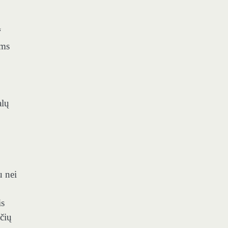
“
ems
alų
u nei
is
čių