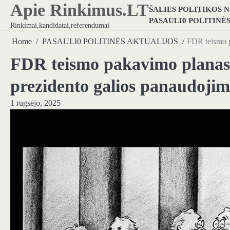
Apie Rinkimus.LT
Skip
ŠALIES POLITIKOS 
to
PASAULI0 POLITINĖ
Rinkimai,kandidatai,referendumai
content
Home
PASAULI0 POLITINĖS AKTUALIJOS
FDR teismo p
FDR teismo pakavimo planas,
prezidento galios panaudoji
1 rugsėjo, 2025