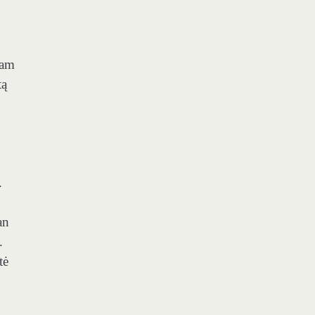
nam
tą
.
an
.
tė