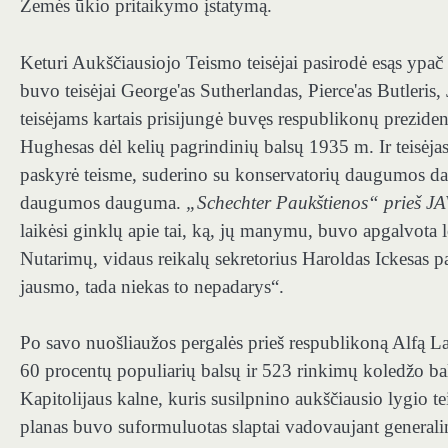
Žemės ūkio pritaikymo įstatymą.
Keturi Aukščiausiojo Teismo teisėjai pasirodė esąs ypač p
buvo teisėjai George'as Sutherlandas, Pierce'as Butleri
teisėjams kartais prisijungė buvęs respublikonų prezident
Hughesas dėl kelių pagrindinių balsų 1935 m. Ir teisėj
paskyrė teisme, suderino su konservatorių daugumos d
daugumos dauguma.
„Schechter Paukštienos“ prieš J
laikėsi ginklų apie tai, ką, jų manymu, buvo apgalvot
Nutarimų, vidaus reikalų sekretorius Haroldas Ickesas p
jausmo, tada niekas to nepadarys“.
Po savo nuošliaužos pergalės prieš respublikoną Alfą 
60 procentų populiarių balsų ir 523 rinkimų koledžo ba
Kapitolijaus kalne, kuris susilpnino aukščiausio lygio t
planas buvo suformuluotas slaptai vadovaujant gener