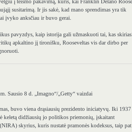
š žvelgiu į teismo pakavimą, kuris, kai Franklin Delano Roos
ująjį susitarimą. Ir jis sakė, kad mano sprendimas yra tik
tai įvyko anksčiau ir buvo gerai.
us pavyzdys, kaip istorija gali užmaskuoti tai, kas skirias
kų apkaltino jį tironišku, Rooseveltas vis dar dirbo per
gnoruoti.
 m. Sausio 8 d.
„Imagno“/„Getty“ vaizdai
as, buvo viena drąsiausių prezidento iniciatyvų. Iki 1937
 keletą didžiausių jo politikos priemonių, įskaitant
NIRA) skyrius, kuris nustatė pramonės kodeksus, taip pat