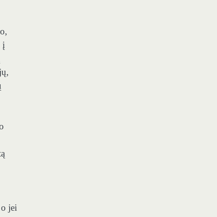
o,
 į
ų
jų,
ų
mo
tą
o jei