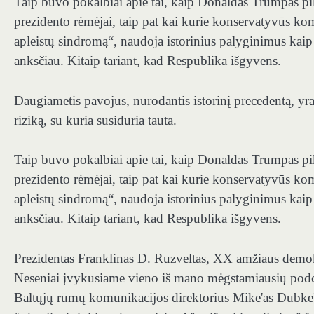
Taip buvo pokalbiai apie tai, kaip Donaldas Trumpas pik
prezidento rėmėjai, taip pat kai kurie konservatyvūs ko
apleistų sindromą“, naudoja istorinius palyginimus kaip 
anksčiau. Kitaip tariant, kad Respublika išgyvens.
Daugiametis pavojus, nurodantis istorinį precedentą, yra
riziką, su kuria susiduria tauta.
Taip buvo pokalbiai apie tai, kaip Donaldas Trumpas pik
prezidento rėmėjai, taip pat kai kurie konservatyvūs ko
apleistų sindromą“, naudoja istorinius palyginimus kaip 
anksčiau. Kitaip tariant, kad Respublika išgyvens.
Prezidentas Franklinas D. Ruzveltas, XX amžiaus demokr
Neseniai įvykusiame vieno iš mano mėgstamiausių podc
Baltųjų rūmų komunikacijos direktorius Mike'as Dubke