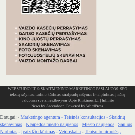
WEBSTUDIO.LT
© SKAITMENINIO MARKETINGO PASLAUGOS. SEO
tekstų rašymas, turinio kūrimas, straipsnių rašymas ir talpinimas į mūsų
valdomas svetaines.the-year]
Apie Rinkimus.LT
| Infinite
News by
Ascendoor
| Powered by
WordPress
.
Draugai: -
Marketingo agentūra
-
Teisinės konsultacijos
-
Skaidrių
skenavimas
-
Klaipedos miesto naujienos
-
Miesto naujienos
-
Saulius
Narbutas
-
Įvaizdžio kūrimas
-
Veidoskaita
-
Teniso treniruotės
-