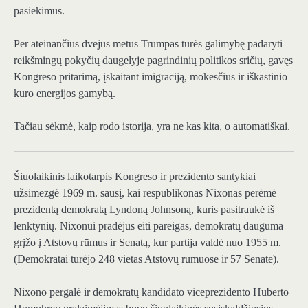
pasiekimus.
Per ateinančius dvejus metus Trumpas turės galimybę padaryti
reikšmingų pokyčių daugelyje pagrindinių politikos sričių, gavęs
Kongreso pritarimą, įskaitant imigraciją, mokesčius ir iškastinio
kuro energijos gamybą.
Tačiau sėkmė, kaip rodo istorija, yra ne kas kita, o automatiškai.
Šiuolaikinis laikotarpis
Kongreso ir prezidento santykiai
užsimezgė 1969 m. sausį, kai respublikonas Nixonas perėmė
prezidentą demokratą Lyndoną Johnsoną, kuris pasitraukė iš
lenktynių. Nixonui pradėjus eiti pareigas, demokratų dauguma
grįžo į Atstovų rūmus ir Senatą, kur partija valdė nuo 1955 m.
(Demokratai turėjo 248 vietas Atstovų rūmuose ir 57 Senate).
Nixono pergalė ir demokratų kandidato viceprezidento Huberto