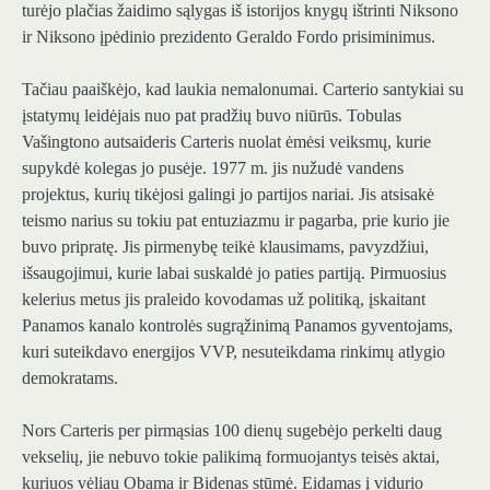
turėjo plačias žaidimo sąlygas iš istorijos knygų ištrinti Niksono
ir Niksono įpėdinio prezidento Geraldo Fordo prisiminimus.
Tačiau paaiškėjo, kad laukia nemalonumai. Carterio santykiai su
įstatymų leidėjais nuo pat pradžių buvo niūrūs. Tobulas
Vašingtono autsaideris Carteris nuolat ėmėsi veiksmų, kurie
supykdė kolegas jo pusėje. 1977 m. jis nužudė vandens
projektus, kurių tikėjosi galingi jo partijos nariai. Jis atsisakė
teismo narius su tokiu pat entuziazmu ir pagarba, prie kurio jie
buvo pripratę. Jis pirmenybę teikė klausimams, pavyzdžiui,
išsaugojimui, kurie labai suskaldė jo paties partiją. Pirmuosius
kelerius metus jis praleido kovodamas už politiką, įskaitant
Panamos kanalo kontrolės sugrąžinimą Panamos gyventojams,
kuri suteikdavo energijos VVP, nesuteikdama rinkimų atlygio
demokratams.
Nors Carteris per pirmąsias 100 dienų sugebėjo perkelti daug
vekselių, jie nebuvo tokie palikimą formuojantys teisės aktai,
kuriuos vėliau Obama ir Bidenas stūmė. Eidamas į vidurio