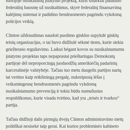
istorijoje nusikaltimų įstatymo projektą, kuris smarkiai padidino
federalinį bausmę už nusikaltimus, skyrė federalinį finansavimą
kalėjimų sistemai ir padidino bendruomenės pagrindu vykdomą
policijos veiklą.
Clinton uždraudimas naudoti puolimo ginklus supykdė ginklų
teisių organizacijas, o tai buvo didžiulė sėkmė tiems, kurie siekia
griežtesnio reguliavimo. Laikui bėgant kovos su nusikalstamumu
įstatymo projektas taps nepaprastai prieštaringas Demokratų
partijoje dėl neproporcingų juodaodžių amerikiečių padarinių
karceralinėje valstybėje. Tačiau tuo metu daugelis partijos narių
tai vertino kaip reikšmingą pergalę, nukreipusią lėšas į
veiksmingesnę bendruomenės pagrindu vykdomą
nusikalstamumo prevenciją ir tokiu būdu numušusius
respublikonus, kurie visada tvirtino, kad yra „teisės ir tvarkos“
partija.
Tačiau didžioji dalis pirmųjų dvejų Clinton administravimo metų
politiškai nesisekė taip gerai. Kai kurios probleminės kabineto