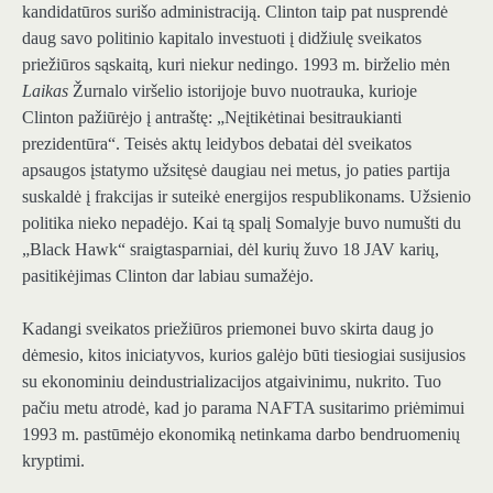
kandidatūros surišo administraciją. Clinton taip pat nusprendė
daug savo politinio kapitalo investuoti į didžiulę sveikatos
priežiūros sąskaitą, kuri niekur nedingo. 1993 m. birželio mėn
Laikas
Žurnalo viršelio istorijoje buvo nuotrauka, kurioje
Clinton pažiūrėjo į antraštę: „Neįtikėtinai besitraukianti
prezidentūra“. Teisės aktų leidybos debatai dėl sveikatos
apsaugos įstatymo užsitęsė daugiau nei metus, jo paties partija
suskaldė į frakcijas ir suteikė energijos respublikonams. Užsienio
politika nieko nepadėjo. Kai tą spalį Somalyje buvo numušti du
„Black Hawk“ sraigtasparniai, dėl kurių žuvo 18 JAV karių,
pasitikėjimas Clinton dar labiau sumažėjo.
Kadangi sveikatos priežiūros priemonei buvo skirta daug jo
dėmesio, kitos iniciatyvos, kurios galėjo būti tiesiogiai susijusios
su ekonominiu deindustrializacijos atgaivinimu, nukrito. Tuo
pačiu metu atrodė, kad jo parama NAFTA susitarimo priėmimui
1993 m. pastūmėjo ekonomiką netinkama darbo bendruomenių
kryptimi.