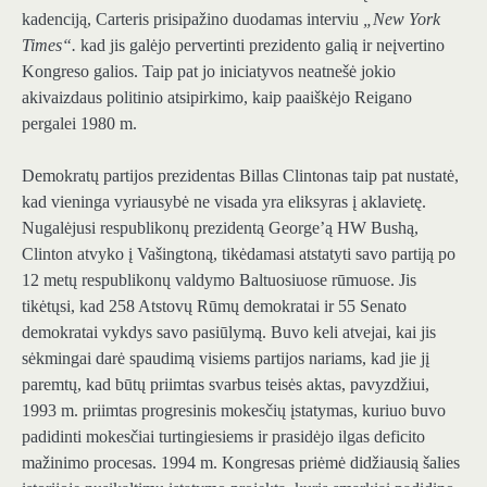
kadenciją, Carteris prisipažino duodamas interviu
„New York
Times“.
kad jis galėjo pervertinti prezidento galią ir neįvertino
Kongreso galios. Taip pat jo iniciatyvos neatnešė jokio
akivaizdaus politinio atsipirkimo, kaip paaiškėjo Reigano
pergalei 1980 m.
Demokratų partijos prezidentas Billas Clintonas taip pat nustatė,
kad vieninga vyriausybė ne visada yra eliksyras į aklavietę.
Nugalėjusi respublikonų prezidentą George’ą HW Bushą,
Clinton atvyko į Vašingtoną, tikėdamasi atstatyti savo partiją po
12 metų respublikonų valdymo Baltuosiuose rūmuose. Jis
tikėtųsi, kad 258 Atstovų Rūmų demokratai ir 55 Senato
demokratai vykdys savo pasiūlymą. Buvo keli atvejai, kai jis
sėkmingai darė spaudimą visiems partijos nariams, kad jie jį
paremtų, kad būtų priimtas svarbus teisės aktas, pavyzdžiui,
1993 m. priimtas progresinis mokesčių įstatymas, kuriuo buvo
padidinti mokesčiai turtingiesiems ir prasidėjo ilgas deficito
mažinimo procesas. 1994 m. Kongresas priėmė didžiausią šalies