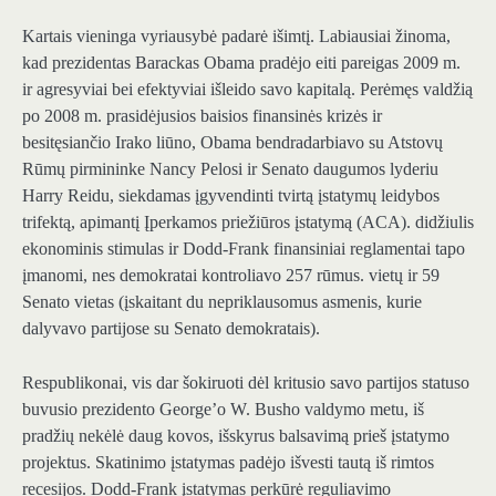
Kartais vieninga vyriausybė padarė išimtį. Labiausiai žinoma,
kad prezidentas Barackas Obama pradėjo eiti pareigas 2009 m.
ir agresyviai bei efektyviai išleido savo kapitalą. Perėmęs valdžią
po 2008 m. prasidėjusios baisios finansinės krizės ir
besitęsiančio Irako liūno, Obama bendradarbiavo su Atstovų
Rūmų pirmininke Nancy Pelosi ir Senato daugumos lyderiu
Harry Reidu, siekdamas įgyvendinti tvirtą įstatymų leidybos
trifektą, apimantį Įperkamos priežiūros įstatymą (ACA). didžiulis
ekonominis stimulas ir Dodd-Frank finansiniai reglamentai tapo
įmanomi, nes demokratai kontroliavo 257 rūmus. vietų ir 59
Senato vietas (įskaitant du nepriklausomus asmenis, kurie
dalyvavo partijose su Senato demokratais).
Respublikonai, vis dar šokiruoti dėl kritusio savo partijos statuso
buvusio prezidento George’o W. Busho valdymo metu, iš
pradžių nekėlė daug kovos, išskyrus balsavimą prieš įstatymo
projektus. Skatinimo įstatymas padėjo išvesti tautą iš rimtos
recesijos. Dodd-Frank įstatymas perkūrė reguliavimo