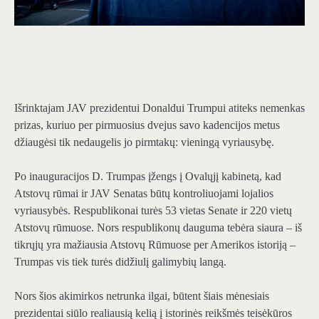
Išrinktajam JAV prezidentui Donaldui Trumpui atiteks nemenkas
prizas, kuriuo per pirmuosius dvejus savo kadencijos metus
džiaugėsi tik nedaugelis jo pirmtakų: vieningą vyriausybę.
Po inauguracijos D. Trumpas įžengs į Ovalųjį kabinetą, kad
Atstovų rūmai ir JAV Senatas būtų kontroliuojami lojalios
vyriausybės. Respublikonai turės 53 vietas Senate ir 220 vietų
Atstovų rūmuose. Nors respublikonų dauguma tebėra siaura – iš
tikrųjų yra mažiausia Atstovų Rūmuose per Amerikos istoriją –
Trumpas vis tiek turės didžiulį galimybių langą.
Nors šios akimirkos netrunka ilgai, būtent šiais mėnesiais
prezidentai siūlo realiausią kelią į istorinės reikšmės teisėkūros