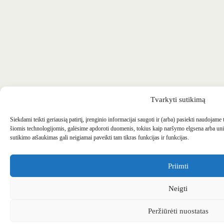
Tvarkyti sutikimą
Siekdami teikti geriausią patirtį, įrenginio informacijai saugoti ir (arba) pasiekti naudojame
šiomis technologijomis, galėsime apdoroti duomenis, tokius kaip naršymo elgsena arba uni
sutikimo atšaukimas gali neigiamai paveikti tam tikras funkcijas ir funkcijas.
Priimti
Neigti
Peržiūrėti nuostatas