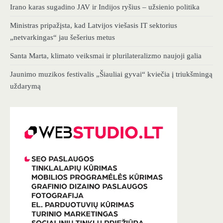
Irano karas sugadino JAV ir Indijos ryšius – užsienio politika
Ministras pripažįsta, kad Latvijos viešasis IT sektorius
„netvarkingas“ jau šešerius metus
Santa Marta, klimato veiksmai ir plurilateralizmo naujoji galia
Jaunimo muzikos festivalis „Šiauliai gyvai“ kviečia į triukšmingą
uždarymą