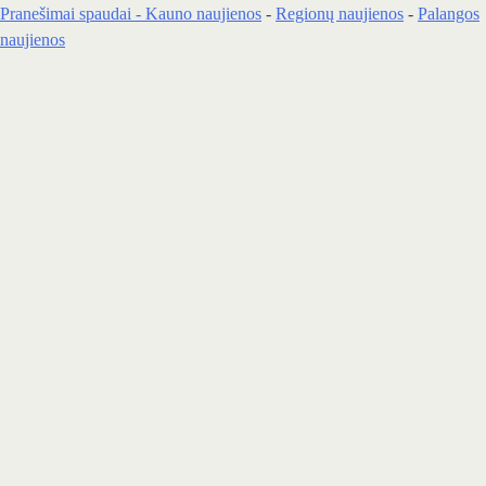
Pranešimai spaudai -
Kauno naujienos
-
Regionų naujienos
-
Palangos
naujienos