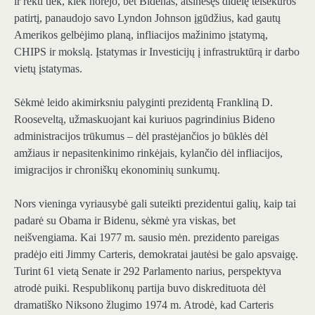
ir rėkti tiek, kiek norėjo, bet Bidenas, atsinešęs didelę teisėkūros
patirtį, panaudojo savo Lyndon Johnson įgūdžius, kad gautų
Amerikos gelbėjimo planą, infliacijos mažinimo įstatymą,
CHIPS ir mokslą. Įstatymas ir Investicijų į infrastruktūrą ir darbo
vietų įstatymas.
Sėkmė leido akimirksniu palyginti prezidentą Frankliną D.
Rooseveltą, užmaskuojant kai kuriuos pagrindinius Bideno
administracijos trūkumus – dėl prastėjančios jo būklės dėl
amžiaus ir nepasitenkinimo rinkėjais, kylančio dėl infliacijos,
imigracijos ir chroniškų ekonominių sunkumų.
Nors vieninga vyriausybė gali suteikti prezidentui galių, kaip tai
padarė su Obama ir Bidenu, sėkmė yra viskas, bet
neišvengiama. Kai 1977 m. sausio mėn. prezidento pareigas
pradėjo eiti Jimmy Carteris, demokratai jautėsi be galo apsvaigę.
Turint 61 vietą Senate ir 292 Parlamento narius, perspektyva
atrodė puiki. Respublikonų partija buvo diskredituota dėl
dramatiško Niksono žlugimo 1974 m. Atrodė, kad Carteris