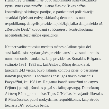
Humphrey pralaimėjimas buvo šiuolaikinės susiskaldžiusios
vyriausybės eros pradžia. Dabar šias dvi šakas dažnai
kontroliuoja skirtingos partijos, o partizaninei poliarizacijai
smarkiai išplečiant erdvę, skiriančią demokratus nuo
respublikonų, daugelis prezidentų didžiąją laiko dalį praleido už
„Resolute Desk“ kovodami su Kongresu, kontroliuojamu
nebendradarbiaujančios opozicijos.
Net per vadinamuosius medaus mėnesio laikotarpius dėl
susiskaldžiusios vyriausybės prezidentams buvo sunku remtis
numanomomis mandatais, kaip prezidentas Ronaldas Reiganas
sužinojo 1981–1983 m., kai Atstovų Rūmų demokratai,
turėdami 243 vietas, buvo galinga kontrolė prieš jo pastangas
išardyti pagrindinius socialinės apsaugos tinklo elementus.
Pavyzdžiui, kai 1981 m. Reiganas bandė sumažinti ankstyvo
išėjimo į pensiją išmokas pagal socialinę apsaugą, Demokratų
Atstovų Rūmų pirmininkas Tipas O’Neillas, kovojantis liberalas
iš Masačusetso, puolė mokydamas respublikonus, kaip atrodo
trečiasis JAV politikos bėgis.