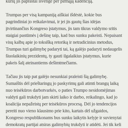
kurių jis paprastai išvengė per pirmąją kadenciją.
Trumpas per visą kampaniją aiškiai išdėstė, kokie bus
pagrindiniai jo reikalavimai, ir jei jis gautų šias idėjas
įtvirtinančius Kongreso įstatymus, jis tam tikras valdymo sritis
staigiai pastūmės į dešinę taip, kad bus sunku pakeisti. Nepaisant
visų kalbų apie jo toksišką retoriką ir netradicinius metodus,
Trumpas turi galimybę padaryti tai, ką galėjo padaryti nedaugelis
šiuolaikinių prezidentų, ty gauti ilgalaikius įstatymus, kurie
pakeis šalį ateinantiems dešimtmečiams.
Tačiau jis taip pat galėjo nesunkiai praleisti šią galimybę.
Sumaištis dėl prieštaringų jo paskyrimų gali atimti brangų laiką
nuo teisėkūros darbotvarkės, o paties Trumpo nesidomėjimas
valdyti gali trukdyti jam skirti laiko ir darbo, reikalingo, kad jo
koalicija nepažeistų per teisėkūros procesą. Dėl jo tendencijos
pereiti nuo vieno klausimo prie kito, kartais dėl užgaidos,
Kongreso respublikonams bus sunku laikytis kelyje ir suvienytai
demokratų partijai atsiras galimybių trukdyti ir atidėti. Jei tik keli