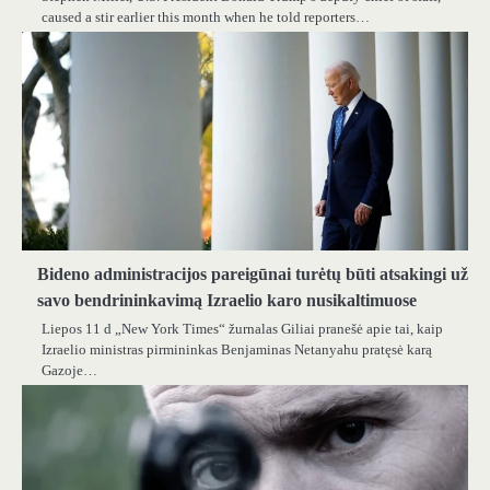
caused a stir earlier this month when he told reporters…
Bideno administracijos pareigūnai turėtų būti atsakingi už
savo bendrininkavimą Izraelio karo nusikaltimuose
Liepos 11 d „New York Times“ žurnalas Giliai pranešė apie tai, kaip
Izraelio ministras pirmininkas Benjaminas Netanyahu pratęsė karą
Gazoje…