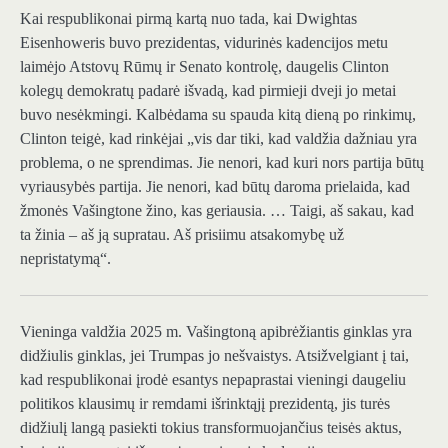
Kai respublikonai pirmą kartą nuo tada, kai Dwightas
Eisenhoweris buvo prezidentas, vidurinės kadencijos metu
laimėjo Atstovų Rūmų ir Senato kontrolę, daugelis Clinton
kolegų demokratų padarė išvadą, kad pirmieji dveji jo metai
buvo nesėkmingi. Kalbėdama su spauda kitą dieną po rinkimų,
Clinton teigė, kad rinkėjai „vis dar tiki, kad valdžia dažniau yra
problema, o ne sprendimas. Jie nenori, kad kuri nors partija būtų
vyriausybės partija. Jie nenori, kad būtų daroma prielaida, kad
žmonės Vašingtone žino, kas geriausia. … Taigi, aš sakau, kad
ta žinia – aš ją supratau. Aš prisiimu atsakomybę už
nepristatymą“.
Vieninga valdžia
2025 m. Vašingtoną apibrėžiantis ginklas yra
didžiulis ginklas, jei Trumpas jo nešvaistys. Atsižvelgiant į tai,
kad respublikonai įrodė esantys nepaprastai vieningi daugeliu
politikos klausimų ir remdami išrinktąjį prezidentą, jis turės
didžiulį langą pasiekti tokius transformuojančius teisės aktus,