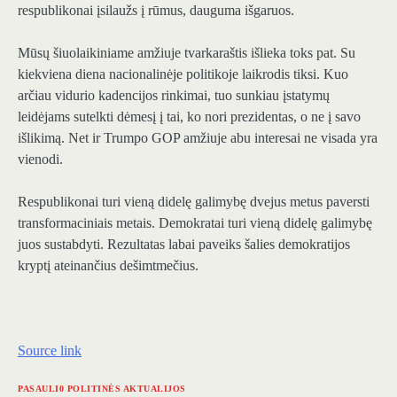
respublikonai įsilaužs į rūmus, dauguma išgaruos.
Mūsų šiuolaikiniame amžiuje tvarkaraštis išlieka toks pat. Su
kiekviena diena nacionalinėje politikoje laikrodis tiksi. Kuo
arčiau vidurio kadencijos rinkimai, tuo sunkiau įstatymų
leidėjams sutelkti dėmesį į tai, ko nori prezidentas, o ne į savo
išlikimą. Net ir Trumpo GOP amžiuje abu interesai ne visada yra
vienodi.
Respublikonai turi vieną didelę galimybę dvejus metus paversti
transformaciniais metais. Demokratai turi vieną didelę galimybę
juos sustabdyti. Rezultatas labai paveiks šalies demokratijos
kryptį ateinančius dešimtmečius.
Source link
PASAULI0 POLITINĖS AKTUALIJOS