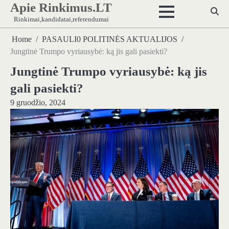
Apie Rinkimus.LT
Skip
to
Rinkimai,kandidatai,referendumai
content
Home
PASAULI0 POLITINĖS AKTUALIJOS
Jungtinė Trumpo vyriausybė: ką jis gali pasiekti?
Jungtinė Trumpo vyriausybė: ką jis
gali pasiekti?
9 gruodžio, 2024