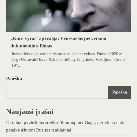
„Karo vyrai“ apžvalga: Venesuelos perversmo
dokumentinis filmas
Jums atleista, jei vos neprisimenate, kad tai vyksta. Pirmoji 2020 m.
Gegužės savaitė buvo šiek tiek riešutų. Jungtinėse Valstijose „Covid-
19“…
Paieška
Paieška
Naujausi įrašai
Ukrainai paviešinus streiko filmuotą medžiagą, per vieną naktį
pataikė aštuoni Rusijos tanklaiviai