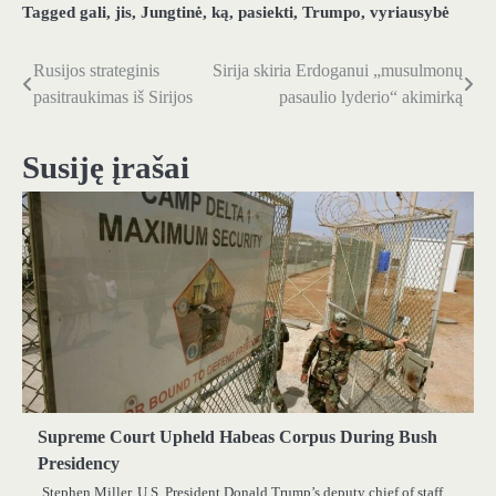
Tagged
gali
,
jis
,
Jungtinė
,
ką
,
pasiekti
,
Trumpo
,
vyriausybė
Rusijos strateginis
Sirija skiria Erdoganui „musulmonų
Navigacija
pasitraukimas iš Sirijos
pasaulio lyderio“ akimirką
tarp
įrašų
Susiję įrašai
Supreme Court Upheld Habeas Corpus During Bush
Presidency
Stephen Miller, U.S. President Donald Trump’s deputy chief of staff,