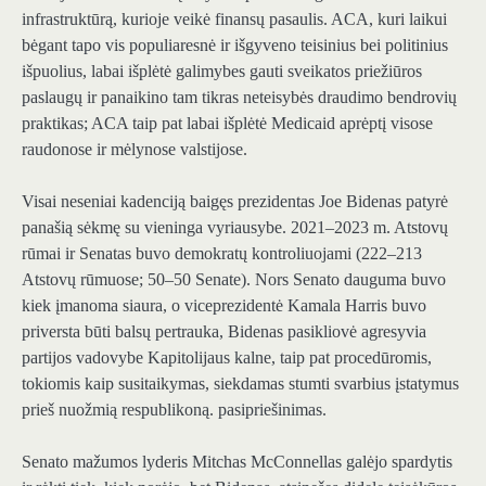
infrastruktūrą, kurioje veikė finansų pasaulis. ACA, kuri laikui
bėgant tapo vis populiaresnė ir išgyveno teisinius bei politinius
išpuolius, labai išplėtė galimybes gauti sveikatos priežiūros
paslaugų ir panaikino tam tikras neteisybės draudimo bendrovių
praktikas; ACA taip pat labai išplėtė Medicaid aprėptį visose
raudonose ir mėlynose valstijose.
Visai neseniai kadenciją baigęs prezidentas Joe Bidenas patyrė
panašią sėkmę su vieninga vyriausybe. 2021–2023 m. Atstovų
rūmai ir Senatas buvo demokratų kontroliuojami (222–213
Atstovų rūmuose; 50–50 Senate). Nors Senato dauguma buvo
kiek įmanoma siaura, o viceprezidentė Kamala Harris buvo
priversta būti balsų pertrauka, Bidenas pasikliovė agresyvia
partijos vadovybe Kapitolijaus kalne, taip pat procedūromis,
tokiomis kaip susitaikymas, siekdamas stumti svarbius įstatymus
prieš nuožmią respublikoną. pasipriešinimas.
Senato mažumos lyderis Mitchas McConnellas galėjo spardytis