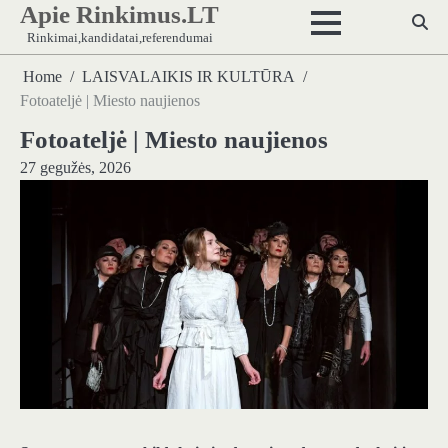
Apie Rinkimus.LT
Skip
to
Rinkimai,kandidatai,referendumai
content
Home
LAISVALAIKIS IR KULTŪRA
Fotoateljė | Miesto naujienos
Fotoateljė | Miesto naujienos
27 gegužės, 2026