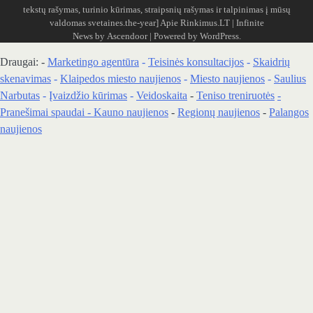
tekstų rašymas, turinio kūrimas, straipsnių rašymas ir talpinimas į mūsų
valdomas svetaines.the-year]
Apie Rinkimus.LT
| Infinite
News by
Ascendoor
| Powered by
WordPress
.
Draugai: -
Marketingo agentūra
-
Teisinės konsultacijos
-
Skaidrių
skenavimas
-
Klaipedos miesto naujienos
-
Miesto naujienos
-
Saulius
Narbutas
-
Įvaizdžio kūrimas
-
Veidoskaita
-
Teniso treniruotės
-
Pranešimai spaudai -
Kauno naujienos
-
Regionų naujienos
-
Palangos
naujienos