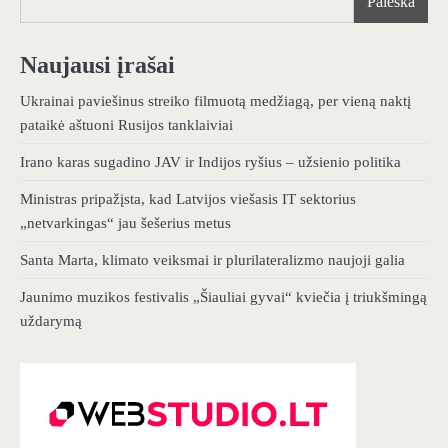
Paieška
Naujausi įrašai
Ukrainai paviešinus streiko filmuotą medžiagą, per vieną naktį
pataikė aštuoni Rusijos tanklaiviai
Irano karas sugadino JAV ir Indijos ryšius – užsienio politika
Ministras pripažįsta, kad Latvijos viešasis IT sektorius
„netvarkingas“ jau šešerius metus
Santa Marta, klimato veiksmai ir plurilateralizmo naujoji galia
Jaunimo muzikos festivalis „Šiauliai gyvai“ kviečia į triukšmingą
uždarymą