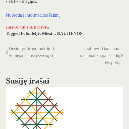
šiek tiek magijos.
Nuoroda į informacijos šaltinį
LAISVALAIKIS IR KULTŪRA
Tagged
Fotoateljė
,
Miesto
,
NAUJIENOS
Dešimtys dronų nukrito į
Prabowo Danantara
Navigacija
Sidnėjaus uostą šviesų šou
nacionalizuoja išteklių
tarp
eksportą
įrašų
Susiję įrašai