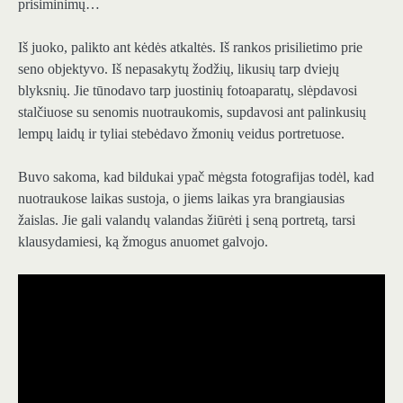
prisiminimų…
Iš juoko, palikto ant kėdės atkaltės. Iš rankos prisilietimo prie
seno objektyvo. Iš nepasakytų žodžių, likusių tarp dviejų
blyksnių. Jie tūnodavo tarp juostinių fotoaparatų, slėpdavosi
stalčiuose su senomis nuotraukomis, supdavosi ant palinkusių
lempų laidų ir tyliai stebėdavo žmonių veidus portretuose.
Buvo sakoma, kad bildukai ypač mėgsta fotografijas todėl, kad
nuotraukose laikas sustoja, o jiems laikas yra brangiausias
žaislas. Jie gali valandų valandas žiūrėti į seną portretą, tarsi
klausydamiesi, ką žmogus anuomet galvojo.