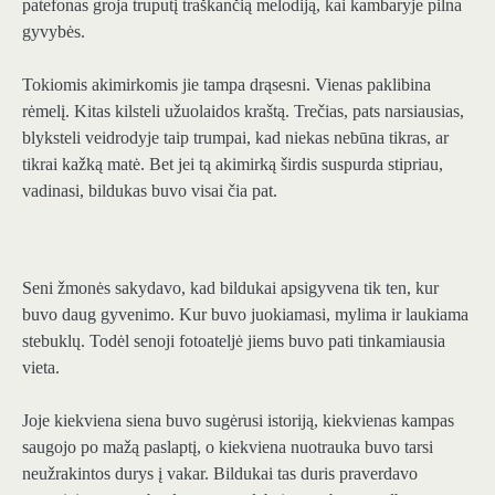
patefonas groja truputį traškančią melodiją, kai kambaryje pilna
gyvybės.
Tokiomis akimirkomis jie tampa drąsesni. Vienas paklibina
rėmelį. Kitas kilsteli užuolaidos kraštą. Trečias, pats narsiausias,
blyksteli veidrodyje taip trumpai, kad niekas nebūna tikras, ar
tikrai kažką matė. Bet jei tą akimirką širdis suspurda stipriau,
vadinasi, bildukas buvo visai čia pat.
Seni žmonės sakydavo, kad bildukai apsigyvena tik ten, kur
buvo daug gyvenimo. Kur buvo juokiamasi, mylima ir laukiama
stebuklų. Todėl senoji fotoateljė jiems buvo pati tinkamiausia
vieta.
Joje kiekviena siena buvo sugėrusi istoriją, kiekvienas kampas
saugojo po mažą paslaptį, o kiekviena nuotrauka buvo tarsi
neužrakintos durys į vakar. Bildukai tas duris praverdavo