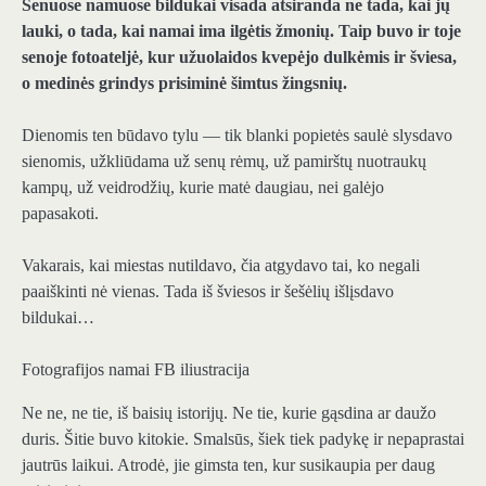
Senuose namuose bildukai visada atsiranda ne tada, kai jų
lauki, o tada, kai namai ima ilgėtis žmonių. Taip buvo ir toje
senoje fotoateljė, kur užuolaidos kvepėjo dulkėmis ir šviesa,
o medinės grindys prisiminė šimtus žingsnių.
Dienomis ten būdavo tylu — tik blanki popietės saulė slysdavo
sienomis, užkliūdama už senų rėmų, už pamirštų nuotraukų
kampų, už veidrodžių, kurie matė daugiau, nei galėjo
papasakoti.
Vakarais, kai miestas nutildavo, čia atgydavo tai, ko negali
paaiškinti nė vienas. Tada iš šviesos ir šešėlių išlįsdavo
bildukai…
Fotografijos namai FB iliustracija
Ne ne, ne tie, iš baisių istorijų. Ne tie, kurie gąsdina ar daužo
duris. Šitie buvo kitokie. Smalsūs, šiek tiek padykę ir nepaprastai
jautrūs laikui. Atrodė, jie gimsta ten, kur susikaupia per daug