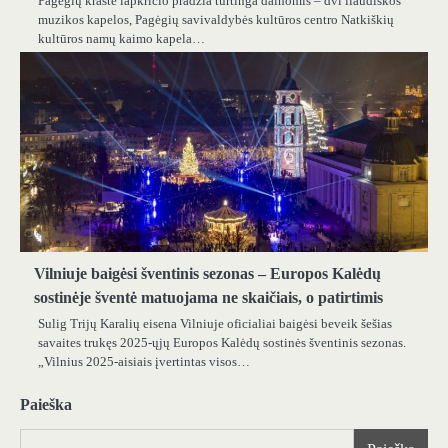
Pagėgių krašte lapkričio pradžia turtinga dainomis – dvi liaudiškos
muzikos kapelos, Pagėgių savivaldybės kultūros centro Natkiškių
kultūros namų kaimo kapela…
Vilniuje baigėsi šventinis sezonas – Europos Kalėdų
sostinėje šventė matuojama ne skaičiais, o patirtimis
Sulig Trijų Karalių eisena Vilniuje oficialiai baigėsi beveik šešias
savaites trukęs 2025-ųjų Europos Kalėdų sostinės šventinis sezonas.
„Vilnius 2025-aisiais įvertintas visos…
Paieška