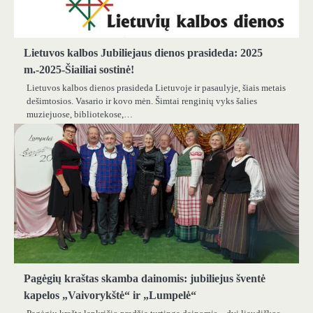
Lietuvos kalbos Jubiliejaus dienos prasideda: 2025
m.-2025-Šiailiai sostinė!
Lietuvos kalbos dienos prasideda Lietuvoje ir pasaulyje, šiais metais
dešimtosios. Vasario ir kovo mėn. Šimtai renginių vyks šalies
muziejuose, bibliotekose,…
Pagėgių kraštas skamba dainomis: jubiliejus šventė
kapelos „Vaivorykštė“ ir „Lumpelė“