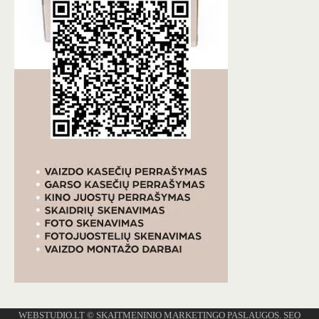
WEBSTUDIO.LT
© SKAITMENINIO MARKETINGO PASLAUGOS. SEO