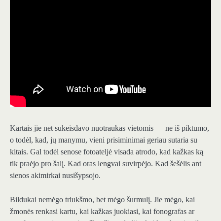
Kartais jie net sukeisdavo nuotraukas vietomis — ne iš piktumo,
o todėl, kad, jų manymu, vieni prisiminimai geriau sutaria su
kitais. Gal todėl senose fotoateljė visada atrodo, kad kažkas ką
tik praėjo pro šalį. Kad oras lengvai suvirpėjo. Kad šešėlis ant
sienos akimirkai nusišypsojo.
Bildukai nemėgo triukšmo, bet mėgo šurmulį. Jie mėgo, kai
žmonės renkasi kartu, kai kažkas juokiasi, kai fonografas ar