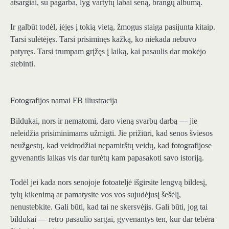
atsargiai, su pagarba, lyg vartytų labai seną, brangų albumą.
Ir galbūt todėl, įėjęs į tokią vietą, žmogus staiga pasijunta kitaip.
Tarsi sulėtėjęs. Tarsi prisiminęs kažką, ko niekada nebuvo
patyręs. Tarsi trumpam grįžęs į laiką, kai pasaulis dar mokėjo
stebinti.
Fotografijos namai FB iliustracija
Bildukai, nors ir nematomi, daro vieną svarbų darbą — jie
neleidžia prisiminimams užmigti. Jie prižiūri, kad senos šviesos
neužgestų, kad veidrodžiai nepamirštų veidų, kad fotografijose
gyvenantis laikas vis dar turėtų kam papasakoti savo istoriją.
Todėl jei kada nors senojoje fotoateljė išgirsite lengvą bildesį,
tylų kikenimą ar pamatysite vos vos sujudėjusį šešėlį,
nenustebkite. Gali būti, kad tai ne skersvėjis. Gali būti, jog tai
bildukai — retro pasaulio sargai, gyvenantys ten, kur dar tebėra