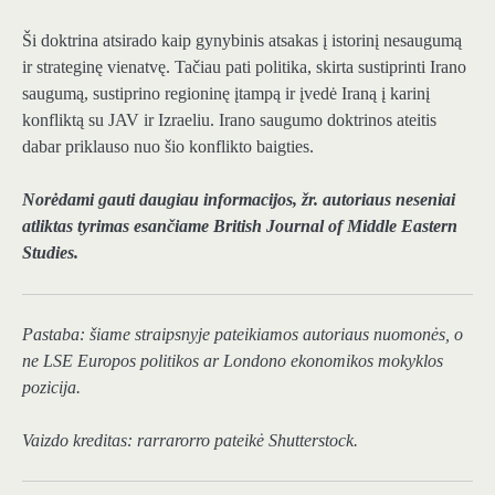
Ši doktrina atsirado kaip gynybinis atsakas į istorinį nesaugumą
ir strateginę vienatvę. Tačiau pati politika, skirta sustiprinti Irano
saugumą, sustiprino regioninę įtampą ir įvedė Iraną į karinį
konfliktą su JAV ir Izraeliu. Irano saugumo doktrinos ateitis
dabar priklauso nuo šio konflikto baigties.
Norėdami gauti daugiau informacijos, žr. autoriaus
neseniai
atliktas tyrimas
esančiame
British Journal of Middle Eastern
Studies
.
Pastaba: šiame straipsnyje pateikiamos autoriaus nuomonės, o
ne LSE Europos politikos ar Londono ekonomikos mokyklos
pozicija.
Vaizdo kreditas:
rarrarorro
pateikė Shutterstock.