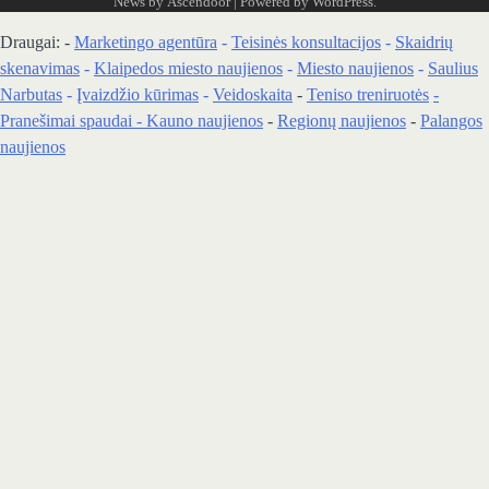
News by
Ascendoor
| Powered by
WordPress
.
Draugai: -
Marketingo agentūra
-
Teisinės konsultacijos
-
Skaidrių
skenavimas
-
Klaipedos miesto naujienos
-
Miesto naujienos
-
Saulius
Narbutas
-
Įvaizdžio kūrimas
-
Veidoskaita
-
Teniso treniruotės
-
Pranešimai spaudai -
Kauno naujienos
-
Regionų naujienos
-
Palangos
naujienos