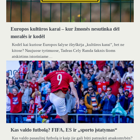
Europos kultūros karai – kur žmonės nesutinka dėl
moralės ir kodėl
Kodėl kai kuriose Europos šalyse išryškėja „kultūros karai“, bet ne
kitose? Naujuose tyrimuose, Tadeas Cely Randa šaknis šioms
atskirtims istoriniame…
Kas valdo futbolą? FIFA, ES ir „sporto įstatymas“
Kas valdo pasaulinį futbolą ir kaip jie gali būti patraukti atsakomybėn?