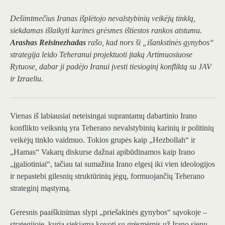
Dešimtmečius Iranas išplėtojo nevalstybinių veikėjų tinklą,
siekdamas išlaikyti karines grėsmes ištiestos rankos atstumu.
Arashas Reisinezhadas
rašo, kad nors ši „išankstinės gynybos“
strategija leido Teheranui projektuoti įtaką Artimuosiuose
Rytuose, dabar ji padėjo Iranui įvesti tiesioginį konfliktą su JAV
ir Izraeliu.
Vienas iš labiausiai neteisingai suprantamų dabartinio Irano
konflikto veiksnių yra Teherano nevalstybinių karinių ir politinių
veikėjų tinklo vaidmuo. Tokios grupės kaip „Hezbollah“ ir
„Hamas“ Vakarų diskurse dažnai apibūdinamos kaip Irano
„įgaliotiniai“, tačiau tai sumažina Irano elgesį iki vien ideologijos
ir nepastebi gilesnių struktūrinių jėgų, formuojančių Teherano
strateginį mąstymą.
Geresnis paaiškinimas slypi „priešakinės gynybos“ sąvokoje –
strategijoje, kuria siekiama kovoti su grėsmėmis už Irano sienų,