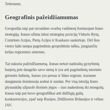
Teheranui.
Geografinis pažeidžiamumas
Geografija taip pat suvaidino svarbų vaidmenį formuojant Irano
strategiją. Iranas užima labai strateginę poziciją Vidurio Rytų,
Centrinės Azijos, Pietų Azijos ir Kaukazo sankirtoje. Dėl šios
vietos šalis tampa pagrindiniu geopolitiniu tašku, jungiančiu
kelias regionines sistemas.
Tai sukuria pažeidžiamumą. Iranas neturi natūralių gynybinių
barjerų prie daugelio savo sienų ir yra arti pagrindinių istorinės
grėsmės šaltinių. Iranas yra persas ir šiitas regione, kuriame
daugiausia dominuoja arabai ir sunitai. Per visą istoriją Irano
plynaukštę užpuolė išorinės jėgos – nuo ​​makedonų iki mongolų.
Iranas taip pat buvo geografiškai arti didžiųjų galių
konkurencijos, ypač tarp Rusijos, Didžiosios Britanijos ir vėliau
JAV.