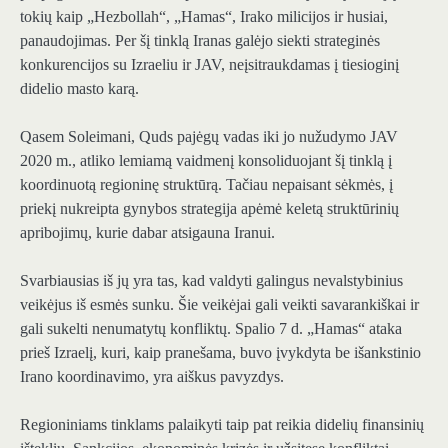
tokių kaip „Hezbollah“, „Hamas“, Irako milicijos ir husiai,
panaudojimas. Per šį tinklą Iranas galėjo siekti strateginės
konkurencijos su Izraeliu ir JAV, neįsitraukdamas į tiesioginį
didelio masto karą.
Qasem Soleimani, Quds pajėgų vadas iki jo nužudymo JAV
2020 m., atliko lemiamą vaidmenį konsoliduojant šį tinklą į
koordinuotą regioninę struktūrą. Tačiau nepaisant sėkmės, į
priekį nukreipta gynybos strategija apėmė keletą struktūrinių
apribojimų, kurie dabar atsigauna Iranui.
Svarbiausias iš jų yra tas, kad valdyti galingus nevalstybinius
veikėjus iš esmės sunku. Šie veikėjai gali veikti savarankiškai ir
gali sukelti nenumatytų konfliktų. Spalio 7 d. „Hamas“ ataka
prieš Izraelį, kuri, kaip pranešama, buvo įvykdyta be išankstinio
Irano koordinavimo, yra aiškus pavyzdys.
Regioniniams tinklams palaikyti taip pat reikia didelių finansinių