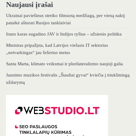
Naujausi įrašai
Ukrainai paviešinus streiko filmuotą medžiagą, per vieną naktį
pataikė aštuoni Rusijos tanklaiviai
Irano karas sugadino JAV ir Indijos ryšius – užsienio politika
Ministras pripažįsta, kad Latvijos viešasis IT sektorius
„netvarkingas“ jau šešerius metus
Santa Marta, klimato veiksmai ir plurilateralizmo naujoji galia
Jaunimo muzikos festivalis „Šiauliai gyvai“ kviečia į triukšmingą
uždarymą