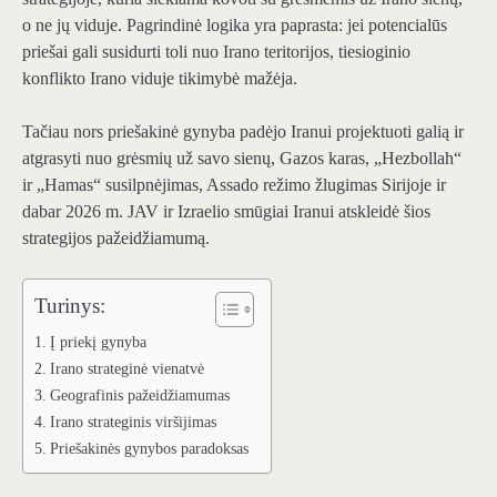
o ne jų viduje. Pagrindinė logika yra paprasta: jei potencialūs
priešai gali susidurti toli nuo Irano teritorijos, tiesioginio
konflikto Irano viduje tikimybė mažėja.
Tačiau nors priešakinė gynyba padėjo Iranui projektuoti galią ir
atgrasyti nuo grėsmių už savo sienų, Gazos karas, „Hezbollah“
ir „Hamas“ susilpnėjimas, Assado režimo žlugimas Sirijoje ir
dabar 2026 m. JAV ir Izraelio smūgiai Iranui atskleidė šios
strategijos pažeidžiamumą.
Turinys:
Į priekį gynyba
Irano strateginė vienatvė
Geografinis pažeidžiamumas
Irano strateginis viršijimas
Priešakinės gynybos paradoksas