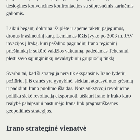
tiesioginės konvencinės konfrontacijos su stipresnėmis karinėmis
galiomis.
Laikui bėgant, doktrina išsiplėtė ir apėmė raketų pajėgumus,
dronus ir asimetrinį karą. Lemiamas lūžis įvyko po 2003 m. JAV
invazijos į Iraką, kuri pašalino pagrindinį Irano regioninį
priešininką ir sukūrė valdžios vakuumą, padėdamas Teheranui
plėsti savo sąjungininkų nevalstybinių grupuočių tinklą.
Svarbu tai, kad ši strategija nėra tik ekspansinė. Irano lyderių
požiūriu, ji iš esmės yra gynybinė, siekiant atgrasyti nuo grėsmių
ir padidinti Irano puolimo išlaidas. Nors ankstyvoji revoliucinė
politika siekė revoliuciją eksportuoti, atšiauri Irano ir Irako karo
realybė palaipsniui pastūmėjo Iraną link pragmatiškesnės
geopolitinės strategijos.
Irano strateginė vienatvė