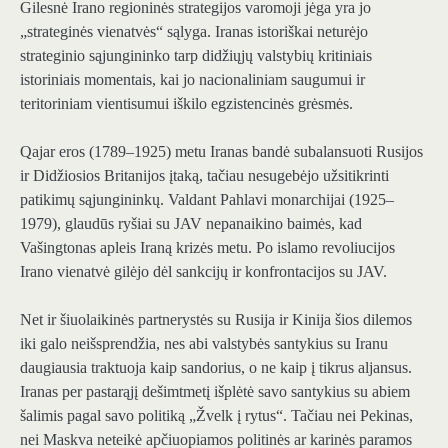
Gilesnė Irano regioninės strategijos varomoji jėga yra jo
„strateginės vienatvės“ sąlyga. Iranas istoriškai neturėjo
strateginio sąjungininko tarp didžiųjų valstybių kritiniais
istoriniais momentais, kai jo nacionaliniam saugumui ir
teritoriniam vientisumui iškilo egzistencinės grėsmės.
Qajar eros (1789–1925) metu Iranas bandė subalansuoti Rusijos
ir Didžiosios Britanijos įtaką, tačiau nesugebėjo užsitikrinti
patikimų sąjungininkų. Valdant Pahlavi monarchijai (1925–
1979), glaudūs ryšiai su JAV nepanaikino baimės, kad
Vašingtonas apleis Iraną krizės metu. Po islamo revoliucijos
Irano vienatvė gilėjo dėl sankcijų ir konfrontacijos su JAV.
Net ir šiuolaikinės partnerystės su Rusija ir Kinija šios dilemos
iki galo neišsprendžia, nes abi valstybės santykius su Iranu
daugiausia traktuoja kaip sandorius, o ne kaip į tikrus aljansus.
Iranas per pastarąjį dešimtmetį išplėtė savo santykius su abiem
šalimis pagal savo politiką „Žvelk į rytus“. Tačiau nei Pekinas,
nei Maskva neteikė apčiuopiamos politinės ar karinės paramos