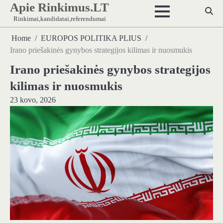
Apie Rinkimus.LT
Skip
to
Rinkimai,kandidatai,referendumai
content
Home
EUROPOS POLITIKA PLIUS
Irano priešakinės gynybos strategijos kilimas ir nuosmukis
Irano priešakinės gynybos strategijos
kilimas ir nuosmukis
23 kovo, 2026