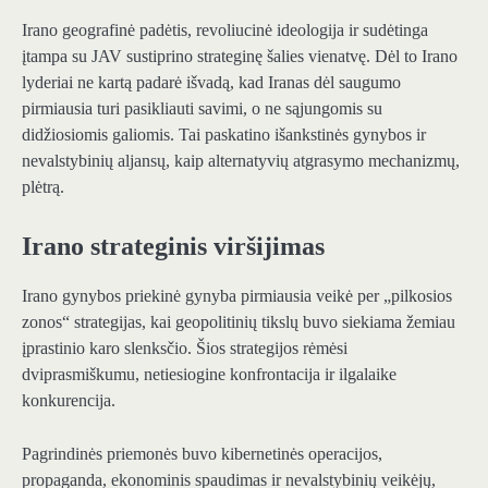
Irano geografinė padėtis, revoliucinė ideologija ir sudėtinga
įtampa su JAV sustiprino strateginę šalies vienatvę. Dėl to Irano
lyderiai ne kartą padarė išvadą, kad Iranas dėl saugumo
pirmiausia turi pasikliauti savimi, o ne sąjungomis su
didžiosiomis galiomis. Tai paskatino išankstinės gynybos ir
nevalstybinių aljansų, kaip alternatyvių atgrasymo mechanizmų,
plėtrą.
Irano strateginis viršijimas
Irano gynybos priekinė gynyba pirmiausia veikė per „pilkosios
zonos“ strategijas, kai geopolitinių tikslų buvo siekiama žemiau
įprastinio karo slenksčio. Šios strategijos rėmėsi
dviprasmiškumu, netiesiogine konfrontacija ir ilgalaike
konkurencija.
Pagrindinės priemonės buvo kibernetinės operacijos,
propaganda, ekonominis spaudimas ir nevalstybinių veikėjų,