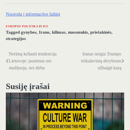
Nuoroda į informacijos šaltinį
EUROPOS POLITIKA PLIUS
Tagged
gynybos
,
Irano
,
kilimas
,
nuosmukis
,
priešakinės
,
strategijos
Nerimą kelianti tendencija
Iranas neigia Trumpo
Navigacija
Lietuvoje: jaunimas nei
reikalavimą deryboms
tarp
studijuoja, nei dirba
užbaigti karą
įrašų
Susiję įrašai