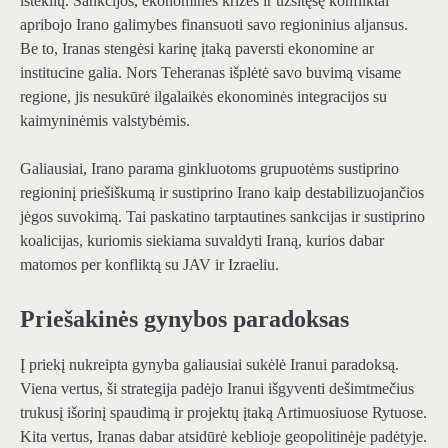
išteklių. Sankcijos, ekonominės krizės ir užsitęsę konfliktai
apribojo Irano galimybes finansuoti savo regioninius aljansus.
Be to, Iranas stengėsi karinę įtaką paversti ekonomine ar
institucine galia. Nors Teheranas išplėtė savo buvimą visame
regione, jis nesukūrė ilgalaikės ekonominės integracijos su
kaimyninėmis valstybėmis.
Galiausiai, Irano parama ginkluotoms grupuotėms sustiprino
regioninį priešiškumą ir sustiprino Irano kaip destabilizuojančios
jėgos suvokimą. Tai paskatino tarptautines sankcijas ir sustiprino
koalicijas, kuriomis siekiama suvaldyti Iraną, kurios dabar
matomos per konfliktą su JAV ir Izraeliu.
Priešakinės gynybos paradoksas
Į priekį nukreipta gynyba galiausiai sukėlė Iranui paradoksą.
Viena vertus, ši strategija padėjo Iranui išgyventi dešimtmečius
trukusį išorinį spaudimą ir projektų įtaką Artimuosiuose Rytuose.
Kita vertus, Iranas dabar atsidūrė keblioje geopolitinėje padėtyje.