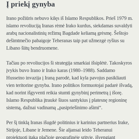
Į priekį gynyba
Irano požiūris nebuvo kilęs iš Islamo Respublikos. Prieš 1979 m.
islamo revoliuciją Iranas rėmė Irako kurdus, siekdamas suvaldyti
arabų nacionalistinių režimų Bagdade keliamą grėsmę. Šeštojo
dešimtmečio pabaigoje Teheranas taip pat užmezgė ryšius su
Libano šiitų bendruomene.
Tačiau po revoliucijos ši strategija smarkiai išsiplėtė. Takoskyros
įvykis buvo Irano ir Irako karas (1980–1988). Saddamo
Husseino invazija į Iraną parodė, kad kyla pavojus pasikliauti
vien teritorine gynyba. Irano politikos formuotojai padarė išvadą,
kad norint išgyventi reikia stumti gynybinį perimetrą į išorę.
Islamo Respublika įtraukė šiuos santykius į platesnę regioninę
sistemą, dažnai vadinamą „pasipriešinimo ašimi“.
Per šį tinklą Iranas išugdė politinius ir karinius partnerius Irake,
Sirijoje, Libane ir Jemene. Šie aljansai leido Teheranui
projektuoti įtaką plačioje geografinėje srityje, išvengiant