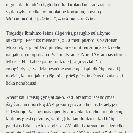
reguliariai ir aukšto lygio bendradarbiaudami su Izraelio
vyriausybe ir teikdami nuolatinę konsulinę pagalbą
Mohammedui ir jo šeimai“, – rašoma pareiškime.
Tragedija Ibrahimo šeimą slėgė visą paauglio sulaikymo
laikotarpį. Per tuos mėnesius jo 20 metų pusbrolis Sayfollah
Musallet, taip pat JAV pilietis, buvo mirtinai sumuštas Izraelio
naujakurių okupuotame Vakarų Krante. Nors JAV ambasadorius
Mike'as Huckabee paragino Izraelį „agresyviai ištirti“
žmogžudystę, valdžia nesuėmė asmenų, atspindinčių ilgalaikį
modelį, kai naujakurių išpuoliai prieš palestiniečius dažniausiai
lieka nenubausti.
Analitikai ir teisių gynėjai sako, kad Ibrahimo išbandymas
išryškina nenuoseklų JAV požiūrį į savo piliečius Izraelyje ir
Palestinoje. Vašingtonas operatyviai veikė Izraelio amerikiečių,
kuriems gresia pavojus, vardu, įskaitant lobizmą, kad būtų
paleistas Edanas Aleksandras, JAV pilietis, tarnaujantis Izraelio
armijoje, kurį Hamas suėmė per savo 2023 m. spalio 7 d. išpuolį.