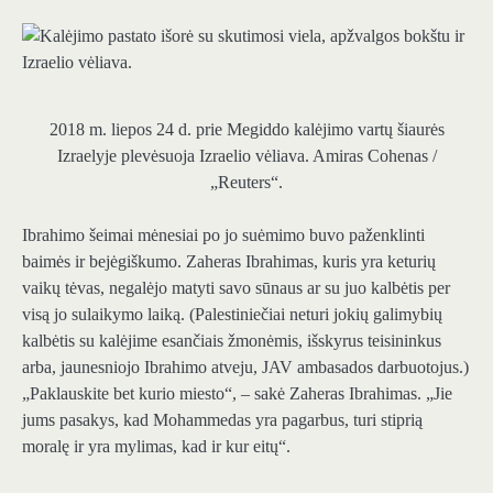
2018 m. liepos 24 d. prie Megiddo kalėjimo vartų šiaurės
Izraelyje plevėsuoja Izraelio vėliava.
Amiras Cohenas /
„Reuters“.
Ibrahimo šeimai mėnesiai po jo suėmimo buvo paženklinti
baimės ir bejėgiškumo. Zaheras Ibrahimas, kuris yra keturių
vaikų tėvas, negalėjo matyti savo sūnaus ar su juo kalbėtis per
visą jo sulaikymo laiką. (Palestiniečiai neturi jokių galimybių
kalbėtis su kalėjime esančiais žmonėmis, išskyrus teisininkus
arba, jaunesniojo Ibrahimo atveju, JAV ambasados ​​darbuotojus.)
„Paklauskite bet kurio miesto“, – sakė Zaheras Ibrahimas. „Jie
jums pasakys, kad Mohammedas yra pagarbus, turi stiprią
moralę ir yra mylimas, kad ir kur eitų“.