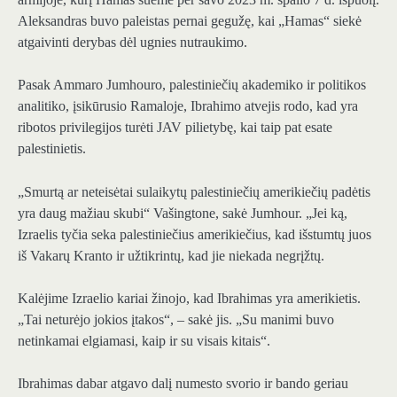
Aleksandras buvo paleistas pernai gegužę, kai „Hamas“ siekė
atgaivinti derybas dėl ugnies nutraukimo.
Pasak Ammaro Jumhouro, palestiniečių akademiko ir politikos
analitiko, įsikūrusio Ramaloje, Ibrahimo atvejis rodo, kad yra
ribotos privilegijos turėti JAV pilietybę, kai taip pat esate
palestinietis.
„Smurtą ar neteisėtai sulaikytų palestiniečių amerikiečių padėtis
yra daug mažiau skubi“ Vašingtone, sakė Jumhour. „Jei ką,
Izraelis tyčia seka palestiniečius amerikiečius, kad išstumtų juos
iš Vakarų Kranto ir užtikrintų, kad jie niekada negrįžtų.
Kalėjime Izraelio kariai žinojo, kad Ibrahimas yra amerikietis.
„Tai neturėjo jokios įtakos“, – sakė jis. „Su manimi buvo
netinkamai elgiamasi, kaip ir su visais kitais“.
Ibrahimas dabar atgavo dalį numesto svorio ir bando geriau