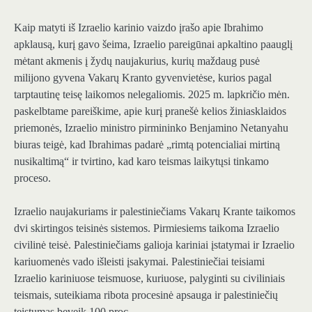
Kaip matyti iš Izraelio karinio vaizdo įrašo apie Ibrahimo
apklausą, kurį gavo šeima, Izraelio pareigūnai apkaltino paauglį
mėtant akmenis į žydų naujakurius, kurių maždaug pusė
milijono gyvena Vakarų Kranto gyvenvietėse, kurios pagal
tarptautinę teisę laikomos nelegaliomis. 2025 m. lapkričio mėn.
paskelbtame pareiškime, apie kurį pranešė kelios žiniasklaidos
priemonės, Izraelio ministro pirmininko Benjamino Netanyahu
biuras teigė, kad Ibrahimas padarė „rimtą potencialiai mirtiną
nusikaltimą“ ir tvirtino, kad karo teismas laikytųsi tinkamo
proceso.
Izraelio naujakuriams ir palestiniečiams Vakarų Krante taikomos
dvi skirtingos teisinės sistemos. Pirmiesiems taikoma Izraelio
civilinė teisė. Palestiniečiams galioja kariniai įstatymai ir Izraelio
kariuomenės vado išleisti įsakymai. Palestiniečiai teisiami
Izraelio kariniuose teismuose, kuriuose, palyginti su civiliniais
teismais, suteikiama ribota procesinė apsauga ir palestiniečių
teistumas beveik 100 proc.