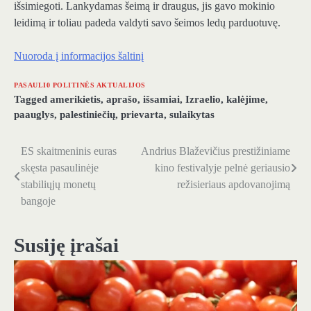
išsimiegoti. Lankydamas šeimą ir draugus, jis gavo mokinio
leidimą ir toliau padeda valdyti savo šeimos ledų parduotuvę.
Nuoroda į informacijos šaltinį
PASAULI0 POLITINĖS AKTUALIJOS
Tagged
amerikietis
,
aprašo
,
išsamiai
,
Izraelio
,
kalėjime
,
paauglys
,
palestiniečių
,
prievarta
,
sulaikytas
ES skaitmeninis euras
Andrius Blaževičius prestižiniame
Navigacija
skęsta pasaulinėje
kino festivalyje pelnė geriausio
tarp
stabiliųjų monetų
režisieriaus apdovanojimą
bangoje
įrašų
Susiję įrašai