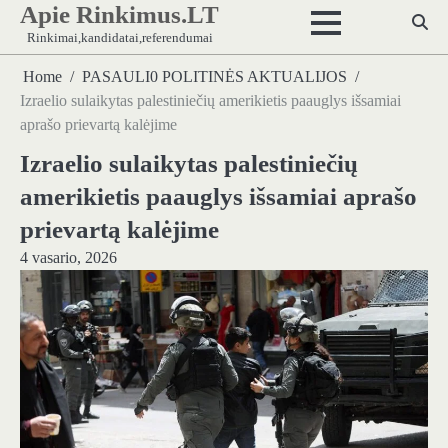
Apie Rinkimus.LT
Skip
to
Rinkimai,kandidatai,referendumai
content
Home
PASAULI0 POLITINĖS AKTUALIJOS
Izraelio sulaikytas palestiniečių amerikietis paauglys išsamiai
aprašo prievartą kalėjime
Izraelio sulaikytas palestiniečių
amerikietis paauglys išsamiai aprašo
prievartą kalėjime
4 vasario, 2026