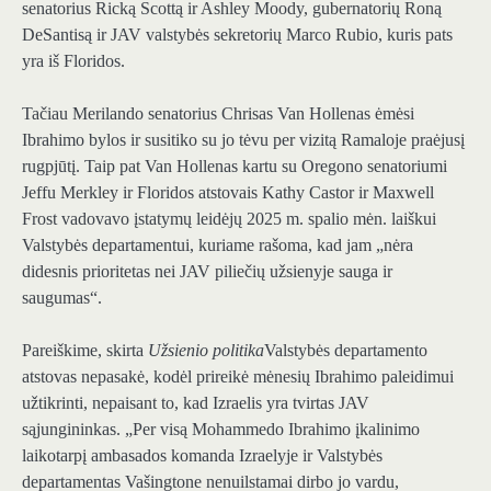
senatorius Ricką Scottą ir Ashley Moody, gubernatorių Roną
DeSantisą ir JAV valstybės sekretorių Marco Rubio, kuris pats
yra iš Floridos.
Tačiau Merilando senatorius Chrisas Van Hollenas ėmėsi
Ibrahimo bylos ir susitiko su jo tėvu per vizitą Ramaloje praėjusį
rugpjūtį. Taip pat Van Hollenas kartu su Oregono senatoriumi
Jeffu ​​Merkley ir Floridos atstovais Kathy Castor ir Maxwell
Frost vadovavo įstatymų leidėjų 2025 m. spalio mėn. laiškui
Valstybės departamentui, kuriame rašoma, kad jam „nėra
didesnis prioritetas nei JAV piliečių užsienyje sauga ir
saugumas“.
Pareiškime, skirta
Užsienio politika
Valstybės departamento
atstovas nepasakė, kodėl prireikė mėnesių Ibrahimo paleidimui
užtikrinti, nepaisant to, kad Izraelis yra tvirtas JAV
sąjungininkas. „Per visą Mohammedo Ibrahimo įkalinimo
laikotarpį ambasados ​​komanda Izraelyje ir Valstybės
departamentas Vašingtone nenuilstamai dirbo jo vardu,