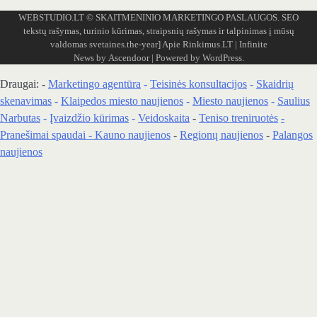
WEBSTUDIO.LT
© SKAITMENINIO MARKETINGO PASLAUGOS. SEO
tekstų rašymas, turinio kūrimas, straipsnių rašymas ir talpinimas į mūsų
valdomas svetaines.the-year]
Apie Rinkimus.LT
| Infinite
News by
Ascendoor
| Powered by
WordPress
.
Draugai: -
Marketingo agentūra
-
Teisinės konsultacijos
-
Skaidrių
skenavimas
-
Klaipedos miesto naujienos
-
Miesto naujienos
-
Saulius
Narbutas
-
Įvaizdžio kūrimas
-
Veidoskaita
-
Teniso treniruotės
-
Pranešimai spaudai -
Kauno naujienos
-
Regionų naujienos
-
Palangos
naujienos