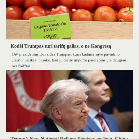
Kodėl Trumpas turi tarifų galias, o ne Kongresą
JAV prezidentas Donaldas Trumpas, kuris kadaise save pavadino
„tarifu“, aiškiai pasako, kad jo meilė importo pareigoms yra daugiau
nei žodžiai…
Trump’s New National Defense Strategy on Iran, China,