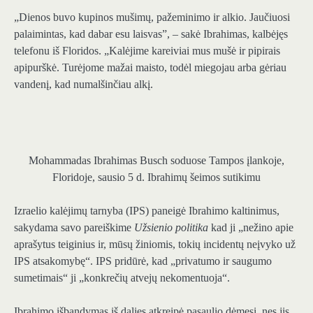
„Dienos buvo kupinos mušimų, pažeminimo ir alkio. Jaučiuosi
palaimintas, kad dabar esu laisvas”, – sakė Ibrahimas, kalbėjęs
telefonu iš Floridos. „Kalėjime kareiviai mus mušė ir pipirais
apipurškė. Turėjome mažai maisto, todėl miegojau arba gėriau
vandenį, kad numalšinčiau alkį.
Mohammadas Ibrahimas Busch soduose Tampos įlankoje,
Floridoje, sausio 5 d.
Ibrahimų šeimos sutikimu
Izraelio kalėjimų tarnyba (IPS) paneigė Ibrahimo kaltinimus,
sakydama savo pareiškime
Užsienio politika
kad ji „nežino apie
aprašytus teiginius ir, mūsų žiniomis, tokių incidentų neįvyko už
IPS atsakomybę“. IPS pridūrė, kad „privatumo ir saugumo
sumetimais“ ji „konkrečių atvejų nekomentuoja“.
Ibrahimo išbandymas iš dalies atkreipė pasaulio dėmesį, nes jis