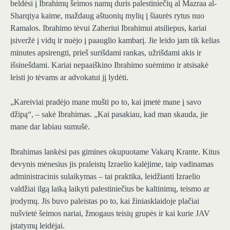
beldėsi į Ibrahimų šeimos namų duris palestiniečių al Mazraa al-
Sharqiya kaime, maždaug aštuonių mylių į šiaurės rytus nuo
Ramalos. Ibrahimo tėvui Zaheriui Ibrahimui atsiliepus, kariai
įsiveržė į vidų ir nuėjo į paauglio kambarį. Jie leido jam tik kelias
minutes apsirengti, prieš surišdami rankas, užrišdami akis ir
išsinešdami. Kariai nepaaiškino Ibrahimo suėmimo ir atsisakė
leisti jo tėvams ar advokatui jį lydėti.
„Kareiviai pradėjo mane mušti po to, kai įmetė mane į savo
džipą“, – sakė Ibrahimas. „Kai pasakiau, kad man skauda, ​​jie
mane dar labiau sumušė.
Ibrahimas lankėsi pas gimines okupuotame Vakarų Krante. Kitus
devynis mėnesius jis praleistų Izraelio kalėjime, taip vadinamas
administracinis sulaikymas – tai praktika, leidžianti Izraelio
valdžiai ilgą laiką laikyti palestiniečius be kaltinimų, teismo ar
įrodymų. Jis buvo paleistas po to, kai žiniasklaidoje plačiai
nušvietė šeimos nariai, žmogaus teisių grupės ir kai kurie JAV
įstatymų leidėjai.