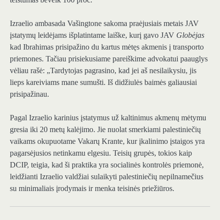
Izraelio ambasada Vašingtone sakoma praėjusiais metais JAV
įstatymų leidėjams išplatintame laiške, kurį gavo JAV
Globėjas
kad Ibrahimas prisipažino du kartus mėtęs akmenis į transporto
priemones. Tačiau prisiekusiame pareiškime advokatui paauglys
vėliau rašė: „Tardytojas pagrasino, kad jei aš nesilaikysiu, jis
lieps kareiviams mane sumušti. Iš didžiulės baimės galiausiai
prisipažinau.
Pagal Izraelio karinius įstatymus už kaltinimus akmenų mėtymu
gresia iki 20 metų kalėjimo. Jie nuolat smerkiami palestiniečių
vaikams okupuotame Vakarų Krante, kur įkalinimo įstaigos yra
pagarsėjusios netinkamu elgesiu. Teisių grupės, tokios kaip
DCIP, teigia, kad ši praktika yra socialinės kontrolės priemonė,
leidžianti Izraelio valdžiai sulaikyti palestiniečių nepilnamečius
su minimaliais įrodymais ir menka teisinės priežiūros.