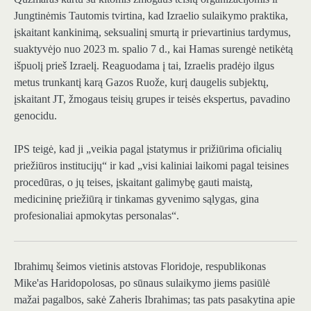
Jungtinėmis Tautomis tvirtina, kad Izraelio sulaikymo praktika,
įskaitant kankinimą, seksualinį smurtą ir prievartinius tardymus,
suaktyvėjo nuo 2023 m. spalio 7 d., kai Hamas surengė netikėtą
išpuolį prieš Izraelį. Reaguodama į tai, Izraelis pradėjo ilgus
metus trunkantį karą Gazos Ruože, kurį daugelis subjektų,
įskaitant JT, žmogaus teisių grupes ir teisės ekspertus, pavadino
genocidu.
IPS teigė, kad ji „veikia pagal įstatymus ir prižiūrima oficialių
priežiūros institucijų“ ir kad „visi kaliniai laikomi pagal teisines
procedūras, o jų teises, įskaitant galimybę gauti maistą,
medicininę priežiūrą ir tinkamas gyvenimo sąlygas, gina
profesionaliai apmokytas personalas“.
Ibrahimų šeimos vietinis atstovas Floridoje, respublikonas
Mike'as Haridopolosas, po sūnaus sulaikymo jiems pasiūlė
mažai pagalbos, sakė Zaheris Ibrahimas; tas pats pasakytina apie