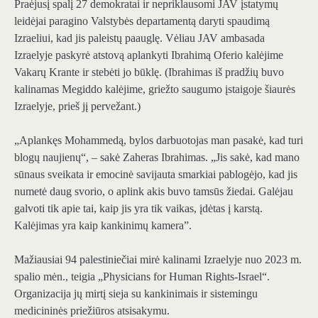
Praėjusį spalį 27 demokratai ir nepriklausomi JAV įstatymų
leidėjai paragino Valstybės departamentą daryti spaudimą
Izraeliui, kad jis paleistų paauglę. Vėliau JAV ambasada
Izraelyje paskyrė atstovą aplankyti Ibrahimą Oferio kalėjime
Vakarų Krante ir stebėti jo būklę. (Ibrahimas iš pradžių buvo
kalinamas Megiddo kalėjime, griežto saugumo įstaigoje šiaurės
Izraelyje, prieš jį pervežant.)
„Aplankęs Mohammedą, bylos darbuotojas man pasakė, kad turi
blogų naujienų“, – sakė Zaheras Ibrahimas. „Jis sakė, kad mano
sūnaus sveikata ir emocinė savijauta smarkiai pablogėjo, kad jis
numetė daug svorio, o aplink akis buvo tamsūs žiedai. Galėjau
galvoti tik apie tai, kaip jis yra tik vaikas, įdėtas į karstą.
Kalėjimas yra kaip kankinimų kamera”.
Mažiausiai 94 palestiniečiai mirė kalinami Izraelyje nuo 2023 m.
spalio mėn., teigia „Physicians for Human Rights-Israel“.
Organizacija jų mirtį sieja su kankinimais ir sistemingu
medicininės priežiūros atsisakymu.