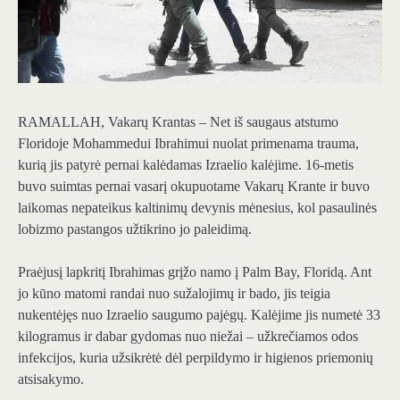
RAMALLAH, Vakarų Krantas – Net iš saugaus atstumo
Floridoje Mohammedui Ibrahimui nuolat primenama trauma,
kurią jis patyrė pernai kalėdamas Izraelio kalėjime. 16-metis
buvo suimtas pernai vasarį okupuotame Vakarų Krante ir buvo
laikomas nepateikus kaltinimų devynis mėnesius, kol pasaulinės
lobizmo pastangos užtikrino jo paleidimą.
Praėjusį lapkritį Ibrahimas grįžo namo į Palm Bay, Floridą. Ant
jo kūno matomi randai nuo sužalojimų ir bado, jis teigia
nukentėjęs nuo Izraelio saugumo pajėgų. Kalėjime jis numetė 33
kilogramus ir dabar gydomas nuo niežai – užkrečiamos odos
infekcijos, kuria užsikrėtė dėl perpildymo ir higienos priemonių
atsisakymo.