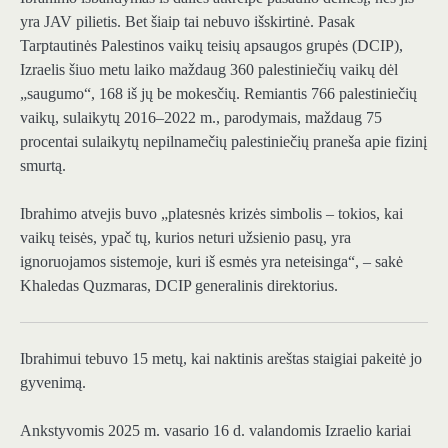
yra JAV pilietis. Bet šiaip tai nebuvo išskirtinė. Pasak
Tarptautinės Palestinos vaikų teisių apsaugos grupės (DCIP),
Izraelis šiuo metu laiko maždaug 360 palestiniečių vaikų dėl
„saugumo“, 168 iš jų be mokesčių. Remiantis 766 palestiniečių
vaikų, sulaikytų 2016–2022 m., parodymais, maždaug 75
procentai sulaikytų nepilnamečių palestiniečių praneša apie fizinį
smurtą.
Ibrahimo atvejis buvo „platesnės krizės simbolis – tokios, kai
vaikų teisės, ypač tų, kurios neturi užsienio pasų, yra
ignoruojamos sistemoje, kuri iš esmės yra neteisinga“, – sakė
Khaledas Quzmaras, DCIP generalinis direktorius.
Ibrahimui tebuvo 15 metų, kai naktinis areštas staigiai pakeitė jo
gyvenimą.
Ankstyvomis 2025 m. vasario 16 d. valandomis Izraelio kariai