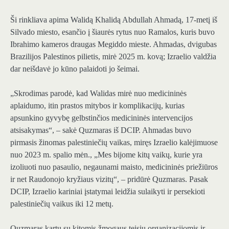
Ši rinkliava apima Walidą Khalidą Abdullah Ahmadą, 17-metį iš
Silvado miesto, esančio į šiaurės rytus nuo Ramalos, kuris buvo
Ibrahimo kameros draugas Megiddo mieste. Ahmadas, dvigubas
Brazilijos Palestinos pilietis, mirė 2025 m. kovą; Izraelio valdžia
dar neišdavė jo kūno palaidoti jo šeimai.
„Skrodimas parodė, kad Walidas mirė nuo medicininės
aplaidumo, itin prastos mitybos ir komplikacijų, kurias
apsunkino gyvybę gelbstinčios medicininės intervencijos
atsisakymas“, – sakė Quzmaras iš DCIP. Ahmadas buvo
pirmasis žinomas palestiniečių vaikas, miręs Izraelio kalėjimuose
nuo 2023 m. spalio mėn., „Mes bijome kitų vaikų, kurie yra
izoliuoti nuo pasaulio, negaunami maisto, medicininės priežiūros
ir net Raudonojo kryžiaus vizitų“, – pridūrė Quzmaras. Pasak
DCIP, Izraelio kariniai įstatymai leidžia sulaikyti ir persekioti
palestiniečių vaikus iki 12 metų.
Quzmaras kartu su kitomis žmogaus teisių organizacijomis ir