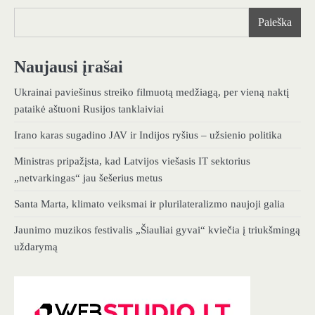
Paieška
Naujausi įrašai
Ukrainai paviešinus streiko filmuotą medžiagą, per vieną naktį
pataikė aštuoni Rusijos tanklaiviai
Irano karas sugadino JAV ir Indijos ryšius – užsienio politika
Ministras pripažįsta, kad Latvijos viešasis IT sektorius
„netvarkingas“ jau šešerius metus
Santa Marta, klimato veiksmai ir plurilateralizmo naujoji galia
Jaunimo muzikos festivalis „Šiauliai gyvai“ kviečia į triukšmingą
uždarymą