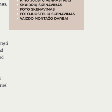
nas
,
ręsti
ad
kad
s
rieš