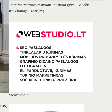
Jaunimo muzikos festivalis „Šiauliai gyvai“ kviečia į
triukšmingą uždarymą
webstudio.lt
nas
,