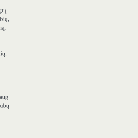
gtų
bių,
mą,
ių.
daug
aubų