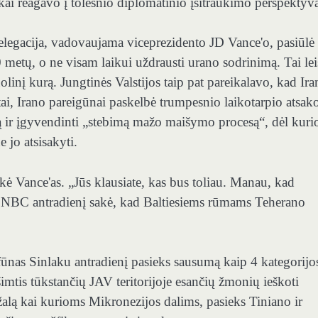
škai reagavo į tolesnio diplomatinio įsitraukimo perspektyv
elegacija, vadovaujama viceprezidento JD Vance'o, pasiūlė
 metų, o ne visam laikui uždrausti urano sodrinimą. Tai lei
olinį kurą. Jungtinės Valstijos taip pat pareikalavo, kad Ira
 tai, Irano pareigūnai paskelbė trumpesnio laikotarpio atsak
ą ir įgyvendinti „stebimą mažo maišymo procesą“, dėl kuri
 jo atsisakyti.
ė Vance'as. „Jūs klausiate, kas bus toliau. Manau, kad
inis NBC antradienį sakė, kad Baltiesiems rūmams Teherano
ūnas Sinlaku antradienį pasieks sausumą kaip 4 kategorijo
imtis tūkstančių JAV teritorijoje esančių žmonių ieškoti
žalą kai kurioms Mikronezijos dalims, pasieks Tiniano ir