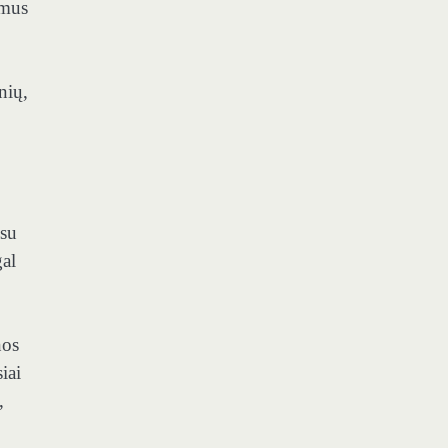
imus
nių,
 su
gal
nos
iai
,