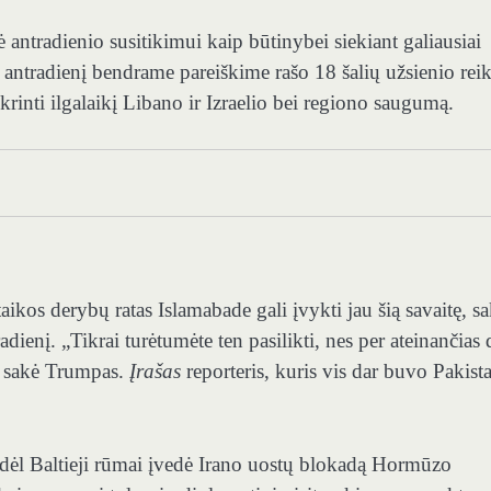
ė antradienio susitikimui kaip būtinybei siekiant galiausiai
 antradienį bendrame pareiškime rašo 18 šalių užsienio rei
ikrinti ilgalaikį Libano ir Izraelio bei regiono saugumą.
ikos derybų ratas Islamabade gali įvykti jau šią savaitę, s
adienį. „Tikrai turėtumėte ten pasilikti, nes per ateinančias 
 – sakė Trumpas.
Įrašas
reporteris, kuris vis dar buvo Pakist
odėl Baltieji rūmai įvedė Irano uostų blokadą Hormūzo