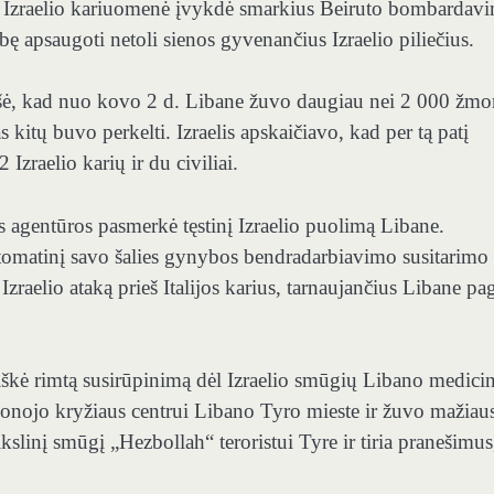
a Izraelio kariuomenė įvykdė smarkius Beiruto bombardav
ę apsaugoti netoli sienos gyvenančius Izraelio piliečius.
ešė, kad nuo kovo 2 d. Libane žuvo daugiau nei 2 000 žmo
kitų buvo perkelti. Izraelis apskaičiavo, kad per tą patį
Izraelio karių ir du civiliai.
s agentūros pasmerkė tęstinį Izraelio puolimą Libane.
utomatinį savo šalies gynybos bendradarbiavimo susitarimo
zraelio ataką prieš Italijos karius, tarnaujančius Libane pa
eiškė rimtą susirūpinimą dėl Izraelio smūgių Libano medici
onojo kryžiaus centrui Libano Tyro mieste ir žuvo mažiaus
slinį smūgį „Hezbollah“ teroristui Tyre ir tiria pranešimus