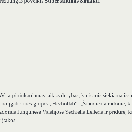
pražūtingas poveikis
Supertaifūnas Sinlaku
.
JAV tarpininkaujamas taikos derybas, kuriomis siekiama išsp
 Irano įgaliotinės grupės „Hezbollah“. „Šiandien atradome, k
dorius Jungtinėse Valstijose Yechielis Leiteris ir pridūrė, 
 įtakos.