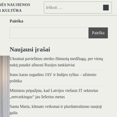
NĖS NAUJIENOS
Ieškoti:
IR KULTŪRA
Paieška
Paieška
Naujausi įrašai
Ukrainai paviešinus streiko filmuotą medžiagą, per vieną
naktį pataikė aštuoni Rusijos tanklaiviai
Irano karas sugadino JAV ir Indijos ryšius – užsienio
politika
Ministras pripažįsta, kad Latvijos viešasis IT sektorius
„netvarkingas“ jau šešerius metus
Santa Marta, klimato veiksmai ir plurilateralizmo naujoji
galia