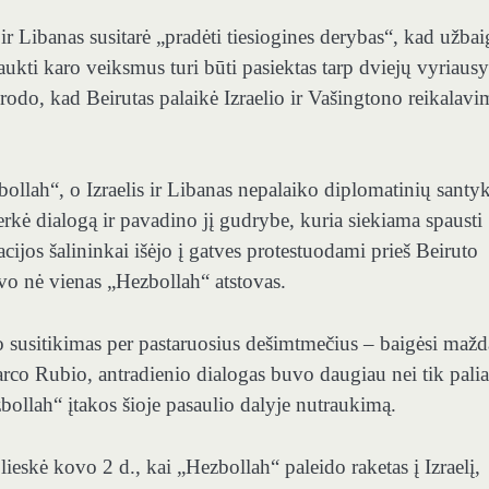
ir Libanas susitarė „pradėti tiesiogines derybas“, kad užbai
ukti karo veiksmus turi būti pasiektas tarp dviejų vyriausy
 rodo, kad Beirutas palaikė Izraelio ir Vašingtono reikalavi
ollah“, o Izraelis ir Libanas nepalaiko diplomatinių santyk
ė dialogą ir pavadino jį gudrybe, kuria siekiama spausti
cijos šalininkai išėjo į gatves protestuodami prieš Beiruto
vo nė vienas „Hezbollah“ atstovas.
bano susitikimas per pastaruosius dešimtmečius – baigėsi maž
rco Rubio, antradienio dialogas buvo daugiau nei tik pali
bollah“ įtakos šioje pasaulio dalyje nutraukimą.
lieskė kovo 2 d., kai „Hezbollah“ paleido raketas į Izraelį,