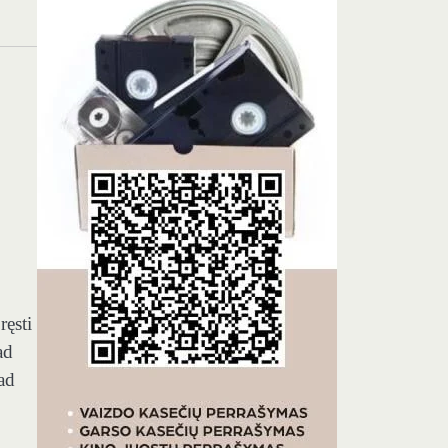
ręsti
ad
kad