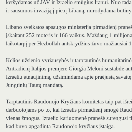
keršydamas už JAV ir Izraelio smūgius Iranui. Nuo tad
ir sausumos invaziją į pietų Libaną, nurodydama būtinyb
Libano sveikatos apsaugos ministerija pirmadienį pran
įskaitant 252 moteris ir 166 vaikus. Maždaug 1 milijonas 
laikotarpį per Hezbollah antskrydžius žuvo mažiausiai 12 
Kelios užsienio vyriausybės ir tarptautinės humanitarinė
Antradienį Italijos premjerė Giorgia Meloni sustabdė a
Izraeliu atnaujinimą, užsimindama apie praėjusią savaitę I
Jungtinių Tautų mandatą.
Tarptautinis Raudonojo Kryžiaus komitetas taip pat išr
darbuotojams po to, kai Izraelis pirmadienį smogė Raud
vienas žmogus. Izraelio kariuomenė pranešė surengusi tik
kad buvo apgadinta Raudonojo kryžiaus įstaiga.