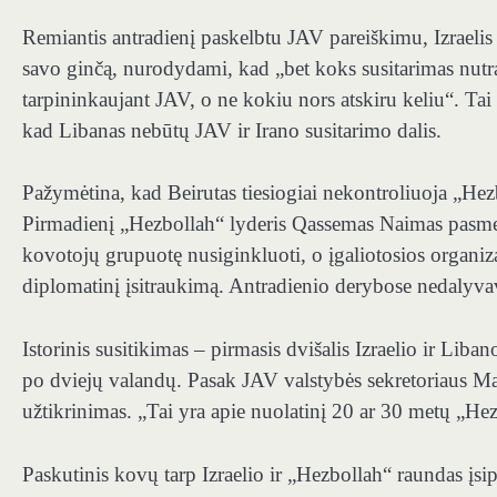
Remiantis antradienį paskelbtu JAV pareiškimu, Izraelis 
savo ginčą, nurodydami, kad „bet koks susitarimas nutra
tarpininkaujant JAV, o ne kokiu nors atskiru keliu“. Tai
kad Libanas nebūtų JAV ir Irano susitarimo dalis.
Pažymėtina, kad Beirutas tiesiogiai nekontroliuoja „Hezb
Pirmadienį „Hezbollah“ lyderis Qassemas Naimas pasmerk
kovotojų grupuotę nusiginkluoti, o įgaliotosios organiza
diplomatinį įsitraukimą. Antradienio derybose nedalyva
Istorinis susitikimas – pirmasis dvišalis Izraelio ir Li
po dviejų valandų. Pasak JAV valstybės sekretoriaus Ma
užtikrinimas. „Tai yra apie nuolatinį 20 ar 30 metų „Hez
Paskutinis kovų tarp Izraelio ir „Hezbollah“ raundas įsip