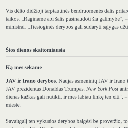
Vis dėlto didžioji tarptautinės bendruomenės dalis pritar
taikos. „Raginame abi šalis pasinaudoti šia galimybe“, –
ministrai. „Tiesioginės derybos gali sudaryti sąlygas užt
Šios dienos skaitomiausia
Ką mes sekame
JAV ir Irano derybos.
Naujas asmeninių JAV ir Irano ta
JAV prezidentas Donaldas Trumpas.
New York Post
antr
dienas kažkas gali nutikti, ir mes labiau linkę ten eiti“,
mieste.
Savaitgalį ten vykusios derybos baigėsi be proveržio, t