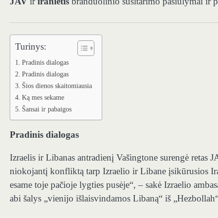
JAV
ir
iranietis
branduolinio susitarimo pasiūlymai ir 
Turinys:
Pradinis dialogas
Pradinis dialogas
Šios dienos skaitomiausia
Ką mes sekame
Šansai ir pabaigos
Pradinis dialogas
Izraelis ir Libanas antradienį Vašingtone surengė retas 
niokojantį konfliktą tarp Izraelio ir Libane įsikūrusios
esame toje pačioje lygties pusėje“, – sakė Izraelio ambasa
abi šalys „vienijo išlaisvindamos Libaną“ iš „Hezbollah“