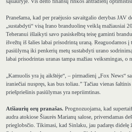
sąsiauryje. Vis dėlto finansų rinkos antradienį optimisti
Pranešama, kad per praėjusio savaitgalio derybas JAV d
„sustabdyti“ visą Irano branduolinę veiklą mažiausiai 20
Teheranui išlaikyti savo pasiskelbtą teisę gaminti brandu
išvežtų iš šalies labai prisodrintą uraną. Reaguodamos į
pasiūlymą iki penkerių metų sustabdyti urano sodrinim
labai prisodrintas uranas tampa mažiau veiksmingas, o ne
„Kamuolis yra jų aikštėje“, – pirmadienį „Fox News“ sak
iraniečiai nuspręs, kas bus toliau.” Tačiau vienas šalt
priešpriešinis pasiūlymas yra nepriimtinas.
Atšiaurių orų pranašas.
Prognozuojama, kad supertaif
audra atokiose Šiaurės Marianų salose, priversdamas deš
prieglobsčio. Tikimasi, kad Sinlaku, jau padaręs didelę 