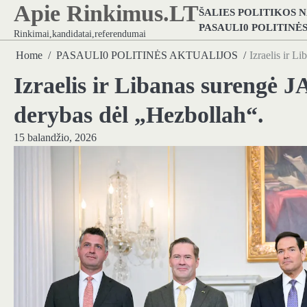
Apie Rinkimus.LT
Skip
ŠALIES POLITIKOS 
to
PASAULI0 POLITINĖ
Rinkimai,kandidatai,referendumai
content
Home
PASAULI0 POLITINĖS AKTUALIJOS
Izraelis ir L
Izraelis ir Libanas surengė 
derybas dėl „Hezbollah“.
15 balandžio, 2026