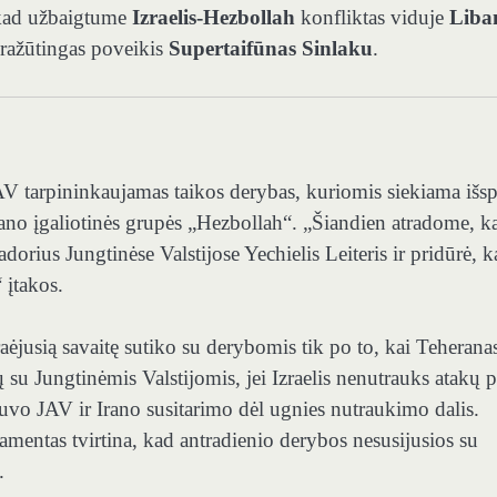
, kad užbaigtume
Izraelis-Hezbollah
konfliktas viduje
Liba
pražūtingas poveikis
Supertaifūnas Sinlaku
.
JAV tarpininkaujamas taikos derybas, kuriomis siekiama išsp
 Irano įgaliotinės grupės „Hezbollah“. „Šiandien atradome, k
dorius Jungtinėse Valstijose Yechielis Leiteris ir pridūrė, 
 įtakos.
ėjusią savaitę sutiko su derybomis tik po to, kai Teherana
ų su Jungtinėmis Valstijomis, jei Izraelis nenutrauks atakų p
buvo JAV ir Irano susitarimo dėl ugnies nutraukimo dalis.
amentas tvirtina, kad antradienio derybos nesusijusios su
.