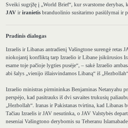
Sveiki sugrįžę į „World Brief“, kur svarstome derybas
JAV
ir
iranietis
branduolinio susitarimo pasiūlymai ir 
Pradinis dialogas
Izraelis ir Libanas antradienį Vašingtone surengė retas 
niokojantį konfliktą tarp Izraelio ir Libane įsikūrusios
esame toje pačioje lygties pusėje“, – sakė Izraelio ambasa
abi šalys „vienijo išlaisvindamos Libaną“ iš „Hezbollah“
Izraelio ministras pirmininkas Benjaminas Netanyahu pra
perspėjo, kad pasitrauks iš dvi savaites trukusių paliaub
„Hezbollah“. Iranas ir Pakistanas tvirtina, kad Libanas 
Tačiau Izraelis ir JAV nesutinka, o JAV Valstybės depart
neseniai Vašingtono derybomis su Teheranu Islamabade