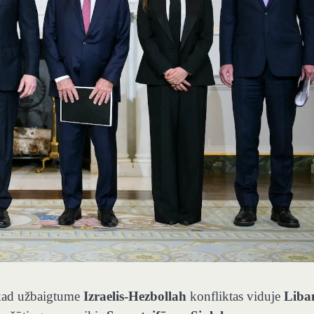
, kad užbaigtume
Izraelis-Hezbollah
konfliktas viduje
Liba