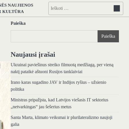
NĖS NAUJIENOS
Ieškoti:
IR KULTŪRA
Paieška
Paieška
Naujausi įrašai
Ukrainai paviešinus streiko filmuotą medžiagą, per vieną
naktį pataikė aštuoni Rusijos tanklaiviai
Irano karas sugadino JAV ir Indijos ryšius – užsienio
politika
Ministras pripažįsta, kad Latvijos viešasis IT sektorius
„netvarkingas“ jau šešerius metus
Santa Marta, klimato veiksmai ir plurilateralizmo naujoji
galia