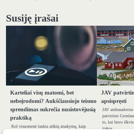
tarp
Susiję įrašai
įrašų
Karteliai visų matomi, bet
JAV patvirtin
nebeįrodomi? Aukščiausiojo teismo
apsispręsti
sprendimas sukrečia nusistovėjusią
JAV ambasadorius 
patvirtino Grenlan
praktiką
to, kai buvo iškvie
Kol visuomenė laukia aiškių atsakymų, kaip
įtakos…
Latvijoje bus sprendžiami karteliai ir užkulisiniai