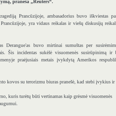
dymą, praneša „Reuters“.
agediją Prancūzijoje, ambasadorius buvo iškviestas pat
rancūzijoje, yra vidaus reikalas ir viešų diskusijų reikal
inas Derangue'as buvo mirtinai sumuštas per susirėmi
vais. Šis incidentas sukėlė visuomenės susirūpinimą ir
omenyje praėjusiais metais įvykdytą Amerikos respubl
o kovos su terorizmu biuras pranešė, kad stebi įvykius ir
izmo, kuris turėtų būti vertinamas kaip grėsmė visuomenės
augumui.