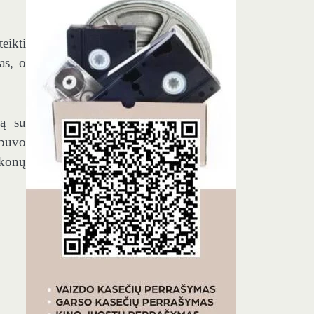
eikti
as, o
mą su
 buvo
ikonų