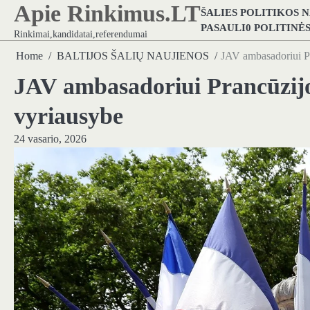
Apie Rinkimus.LT
Skip
ŠALIES POLITIKOS 
to
PASAULI0 POLITINĖ
Rinkimai,kandidatai,referendumai
content
Home
BALTIJOS ŠALIŲ NAUJIENOS
JAV ambasadoriui Pra
JAV ambasadoriui Prancūzijoj
vyriausybe
24 vasario, 2026