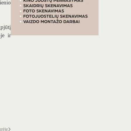
ienio
pjūtį
je ir
urėje