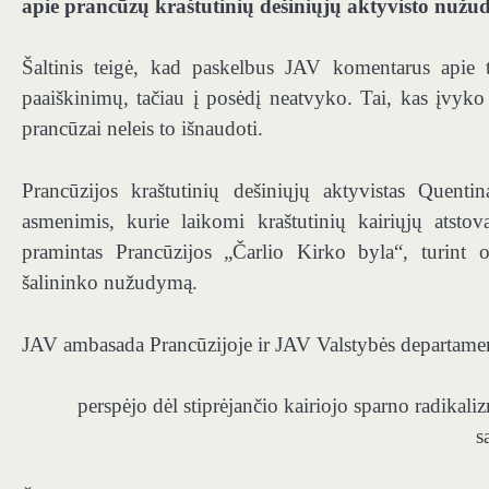
apie prancūzų kraštutinių dešiniųjų aktyvisto nužu
Šaltinis teigė, kad paskelbus JAV komentarus apie tr
paaiškinimų, tačiau į posėdį neatvyko. Tai, kas įvyko P
prancūzai neleis to išnaudoti.
Prancūzijos kraštutinių dešiniųjų aktyvistas Quent
asmenimis, kurie laikomi kraštutinių kairiųjų atsto
pramintas Prancūzijos „Čarlio Kirko byla“, turint 
šalininko nužudymą.
JAV ambasada Prancūzijoje ir JAV Valstybės departament
perspėjo dėl stiprėjančio kairiojo sparno radikal
s