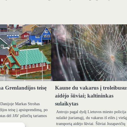
a Grenlandijos teisę
Kaune du vakarus į troleibusu
aidėjo šūviai; kaltininkas
sulaikytas
Danijoje Markas Strohas
dijos teisę į apsisprendimą, po
Antrojo pagal dydį Lietuvos miesto policija
stas dėl JAV piliečių tariamos
sulaikė įtariamąjį, du vakarus iš eilės į viešą
transportą aidėjo šūviai. Šūviai Jozapavičių