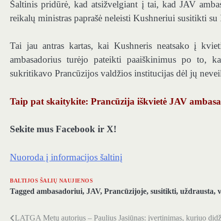
Šaltinis pridūrė, kad atsižvelgiant į tai, kad JAV amba
reikalų ministras paprašė neleisti Kushneriui susitikti su
Tai jau antras kartas, kai Kushneris neatsako į kvie
ambasadorius turėjo pateikti paaiškinimus po to, kai
sukritikavo Prancūzijos valdžios institucijas dėl jų nev
Taip pat skaitykite: Prancūzija iškvietė JAV ambasa
Sekite mus Facebook ir X!
Nuoroda į informacijos šaltinį
BALTIJOS ŠALIŲ NAUJIENOS
Tagged
ambasadoriui
,
JAV
,
Prancūzijoje
,
susitikti
,
uždrausta
,
LATGA Metų autorius – Paulius Jasiūnas: įvertinimas, kuriuo didži
Navigacija