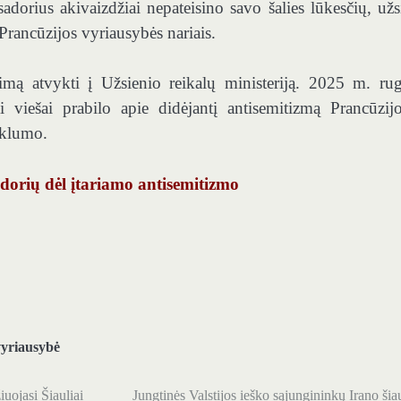
sadorius akivaizdžiai nepateisino savo šalies lūkesčių, užs
 Prancūzijos vyriausybės nariais.
timą atvykti į Užsienio reikalų ministeriją. 2025 m. rug
 viešai prabilo apie didėjantį antisemitizmą Prancūzijo
eiklumo.
dorių dėl įtariamo antisemitizmo
vyriausybė
uojasi Šiauliai
Jungtinės Valstijos ieško sąjungininkų Irano šia