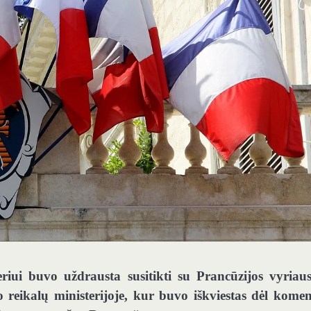
iui buvo uždrausta susitikti su Prancūzijos vyriau
o reikalų ministerijoje, kur buvo iškviestas dėl kome