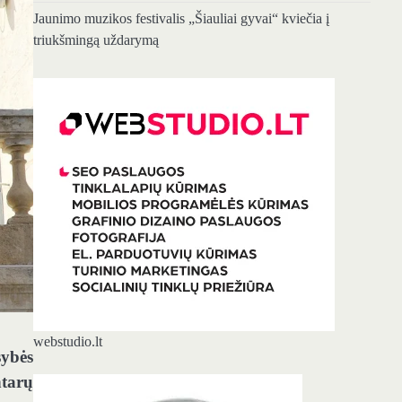
Jaunimo muzikos festivalis „Šiauliai gyvai“ kviečia į
triukšmingą uždarymą
webstudio.lt
sybės
ntarų