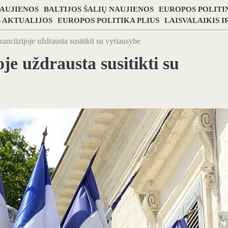
NAUJIENOS
BALTIJOS ŠALIŲ NAUJIENOS
EUROPOS POLITI
S AKTUALIJOS
EUROPOS POLITIKA PLIUS
LAISVALAIKIS 
ncūzijoje uždrausta susitikti su vyriausybe
e uždrausta susitikti su