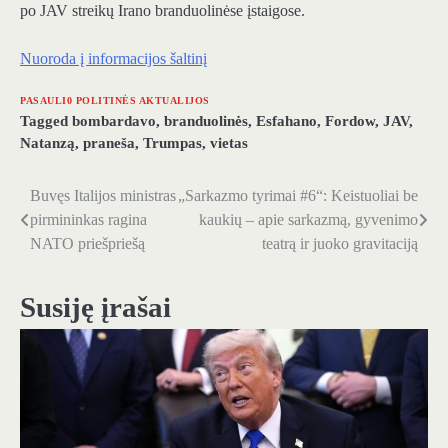
po JAV streikų Irano branduolinėse įstaigose.
Nuoroda į informacijos šaltinį
PASAULI0 POLITINĖS AKTUALIJOS
Tagged
bombardavo
,
branduolinės
,
Esfahano
,
Fordow
,
JAV
,
Natanzą
,
praneša
,
Trumpas
,
vietas
Buvęs Italijos ministras
„Sarkazmo tyrimai #6“: Keistuoliai be
Navigacija
pirmininkas ragina
kaukių – apie sarkazmą, gyvenimo
tarp
NATO priešpriešą
teatrą ir juoko gravitaciją
įrašų
Susiję įrašai