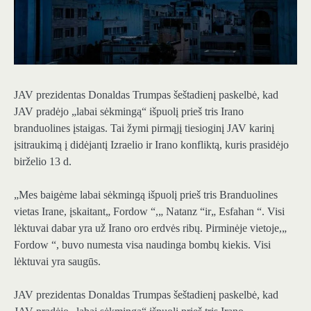
JAV prezidentas Donaldas Trumpas šeštadienį paskelbė, kad
JAV pradėjo „labai sėkmingą“ išpuolį prieš tris Irano
branduolines įstaigas. Tai žymi pirmąjį tiesioginį JAV karinį
įsitraukimą į didėjantį Izraelio ir Irano konfliktą, kuris prasidėjo
birželio 13 d.
„Mes baigėme labai sėkmingą išpuolį prieš tris Branduolines
vietas Irane, įskaitant„ Fordow “,„ Natanz “ir„ Esfahan “. Visi
lėktuvai dabar yra už Irano oro erdvės ribų. Pirminėje vietoje,„
Fordow “, buvo numesta visa naudinga bombų kiekis. Visi
lėktuvai yra saugūs.
JAV prezidentas Donaldas Trumpas šeštadienį paskelbė, kad