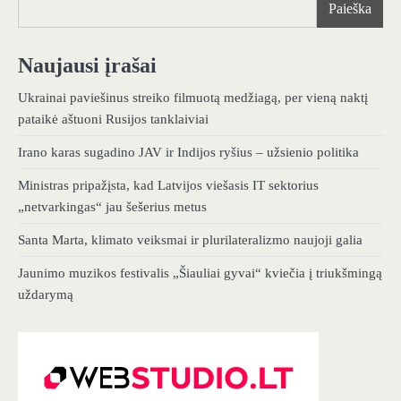
Paieška
Naujausi įrašai
Ukrainai paviešinus streiko filmuotą medžiagą, per vieną naktį
pataikė aštuoni Rusijos tanklaiviai
Irano karas sugadino JAV ir Indijos ryšius – užsienio politika
Ministras pripažįsta, kad Latvijos viešasis IT sektorius
„netvarkingas“ jau šešerius metus
Santa Marta, klimato veiksmai ir plurilateralizmo naujoji galia
Jaunimo muzikos festivalis „Šiauliai gyvai“ kviečia į triukšmingą
uždarymą