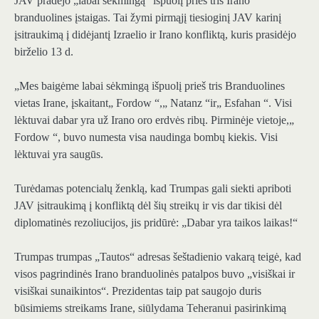
JAV pradėjo „labai sėkmingą“ išpuolį prieš tris Irano
branduolines įstaigas. Tai žymi pirmąjį tiesioginį JAV karinį
įsitraukimą į didėjantį Izraelio ir Irano konfliktą, kuris prasidėjo
birželio 13 d.
„Mes baigėme labai sėkmingą išpuolį prieš tris Branduolines
vietas Irane, įskaitant„ Fordow “,„ Natanz “ir„ Esfahan “. Visi
lėktuvai dabar yra už Irano oro erdvės ribų. Pirminėje vietoje,„
Fordow “, buvo numesta visa naudinga bombų kiekis. Visi
lėktuvai yra saugūs.
Turėdamas potencialų ženklą, kad Trumpas gali siekti apriboti
JAV įsitraukimą į konfliktą dėl šių streikų ir vis dar tikisi dėl
diplomatinės rezoliucijos, jis pridūrė: „Dabar yra taikos laikas!“
Trumpas trumpas „Tautos“ adresas šeštadienio vakarą teigė, kad
visos pagrindinės Irano branduolinės patalpos buvo „visiškai ir
visiškai sunaikintos“. Prezidentas taip pat saugojo duris
būsimiems streikams Irane, siūlydama Teheranui pasirinkimą