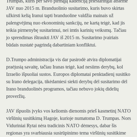
Trumpas, kuris per savo pirmąją kadenciją prieštaringai atsiėmė
JAV nuo 2015 m. Branduolinio susitarimo, kuris buvo skirtas
užkirsti kelią Iranui tapti branduoline valdžia mainais už
palengvėjimą nuo ekonominių sankcijų, ne kartą teigė, kad jis
teikia pirmenybę susitarimui, nei imtis karinių veiksmų. Tačiau
jo sprendimas ištraukti JAV iš 2015 m. Susitarimo įvairiais
būdais nustatė pagrindą dabartiniam konfliktui.
D.Trumpo administracija vis dar pasirodė atvira diplomatijai
praėjusią savaitę, tačiau Iranas teigė, kad nesiims derybų, kol
Izraelio išpuoliai sustos. Europos diplomatai penktadienį susitiko
su Irano delegacija, tikėdamiesi siekti derybų dėl susitarimo dėl
Irano branduolinės programos, tačiau nebuvo jokių didelių
proveržių.
JAV išpuolis įvyks vos keliomis dienomis prieš kasmetinį NATO
viršūnių susitikimą Hagoje, kurioje numatoma D. Trumpas. Nors
Viduriniai Rytai nėra tradicinis NATO dėmesys, dabar šis
regionas yra svarbiausia susirūpinimo tema viršūnių susitikime