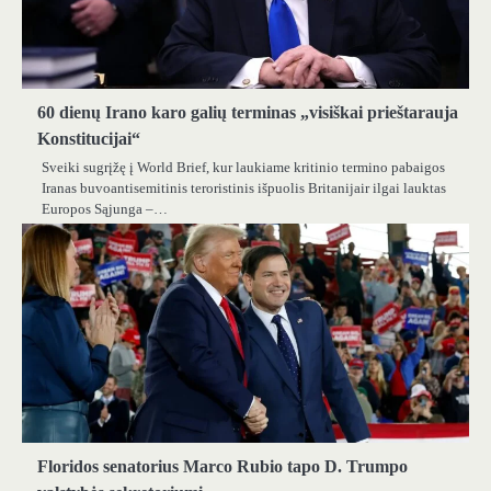
60 dienų Irano karo galių terminas „visiškai prieštarauja
Konstitucijai“
Sveiki sugrįžę į World Brief, kur laukiame kritinio termino pabaigos
Iranas buvoantisemitinis teroristinis išpuolis Britanijair ilgai lauktas
Europos Sąjunga –…
Floridos senatorius Marco Rubio tapo D. Trumpo