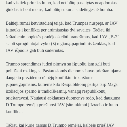
kad vis tiek prireiks Irano, kad net būtų pastatytas neapdorotas
ginklas ir bent metus, kad būtų sukurta sudėtingesnė bomba.
Baltieji rūmai ketvirtadienį teigė, kad Trumpas nuspręs, ar JAV
įsitrauks į konfliktą per artimiausias dvi savaites. Tačiau iki
šeštadienio popietės pradėjo skelbti pranešimus, kad JAV „B-2“
slapti sprogdintojai vyko į šį regioną-pagrindinis ženklas, kad
JAV išpuolis gali būti suderintas.
Trumpo sprendimas judėti pirmyn su išpuoliu jam gali būti
politiškai rizikingas. Pastarosiomis dienomis buvo prieštaraujama
daugelio prezidento rėmėjų konfliktui ir karštoms
įsipareigojimams, kuriems kilo Respublikonų partija tarp Maga
izoliacijos sparno ir tradiciškesnių, vanagų ​​respublikonų,
prieštaravosi. Naujausi apklausos duomenys rodo, kad dauguma
D.Trumpo rėmėjų priešinosi JAV įsitraukimui į Izraelio ir Irano
konfliktą.
Tačiau kai kurie garsūs D.Trumpo rėmėjai, kalbėję prieš JAV