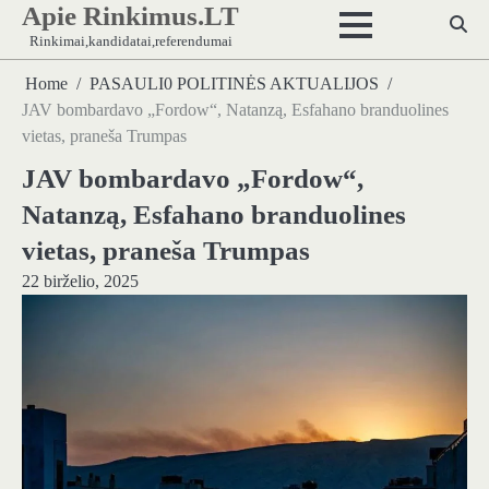
Apie Rinkimus.LT
Skip
to
Rinkimai,kandidatai,referendumai
content
Home
PASAULI0 POLITINĖS AKTUALIJOS
JAV bombardavo „Fordow“, Natanzą, Esfahano branduolines
vietas, praneša Trumpas
JAV bombardavo „Fordow“,
Natanzą, Esfahano branduolines
vietas, praneša Trumpas
22 birželio, 2025