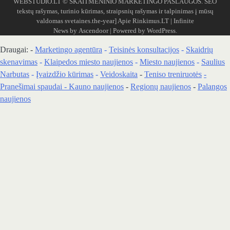
WEBSTUDIO.LT
© SKAITMENINIO MARKETINGO PASLAUGOS. SEO
tekstų rašymas, turinio kūrimas, straipsnių rašymas ir talpinimas į mūsų
valdomas svetaines.the-year]
Apie Rinkimus.LT
| Infinite
News by
Ascendoor
| Powered by
WordPress
.
Draugai: -
Marketingo agentūra
-
Teisinės konsultacijos
-
Skaidrių
skenavimas
-
Klaipedos miesto naujienos
-
Miesto naujienos
-
Saulius
Narbutas
-
Įvaizdžio kūrimas
-
Veidoskaita
-
Teniso treniruotės
-
Pranešimai spaudai -
Kauno naujienos
-
Regionų naujienos
-
Palangos
naujienos