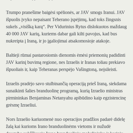
Trumpo pranešime baigėsi spėlionės, ar JAV smogs Iranui. JAV
išpuolis įvyko nepaisant Teherano įspėjimų, kad toks žingsnis
sukels „visišką karą“. Per Vidurinius Rytus dislokuotos maždaug
40 000 JAV karių, kuriems dabar gali kilti pavojus, kad bus
nukreipta į Iraną, ir jo įgaliojimai atsakomosioje atakoje.
Baltieji rūmai pastarosiomis dienomis ėmėsi priemonių padidinti
JAV karinį buvimą regione, nes Izraelis ir Iranas toliau prekiavo
išpuoliais ir, kaip Teheranas perspėjo Vašingtoną, neįsileisti.
Izraelis pradėjo savo stulbinančią operaciją prieš Iraną, siekdama
sunaikinti šalies branduolinę programą, kurią Izraelio ministras
pirmininkas Benjaminas Netanyahu apibūdino kaip egzistencinę
grėsmę Izraeliui.
Nors Izraelio kariuomenė nuo operacijos pradžios padarė didelę
žalą kai kurioms Irano branduolinėms vietoms ir nužudė