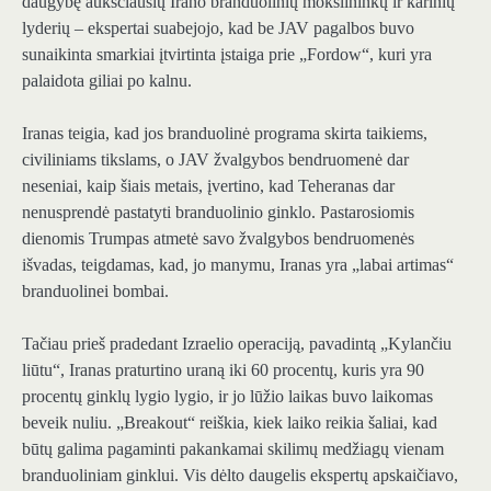
daugybę aukščiausių Irano branduolinių mokslininkų ir karinių
lyderių – ekspertai suabejojo, kad be JAV pagalbos buvo
sunaikinta smarkiai įtvirtinta įstaiga prie „Fordow“, kuri yra
palaidota giliai po kalnu.
Iranas teigia, kad jos branduolinė programa skirta taikiems,
civiliniams tikslams, o JAV žvalgybos bendruomenė dar
neseniai, kaip šiais metais, įvertino, kad Teheranas dar
nenusprendė pastatyti branduolinio ginklo. Pastarosiomis
dienomis Trumpas atmetė savo žvalgybos bendruomenės
išvadas, teigdamas, kad, jo manymu, Iranas yra „labai artimas“
branduolinei bombai.
Tačiau prieš pradedant Izraelio operaciją, pavadintą „Kylančiu
liūtu“, Iranas praturtino uraną iki 60 procentų, kuris yra 90
procentų ginklų lygio lygio, ir jo lūžio laikas buvo laikomas
beveik nuliu. „Breakout“ reiškia, kiek laiko reikia šaliai, kad
būtų galima pagaminti pakankamai skilimų medžiagų vienam
branduoliniam ginklui. Vis dėlto daugelis ekspertų apskaičiavo,