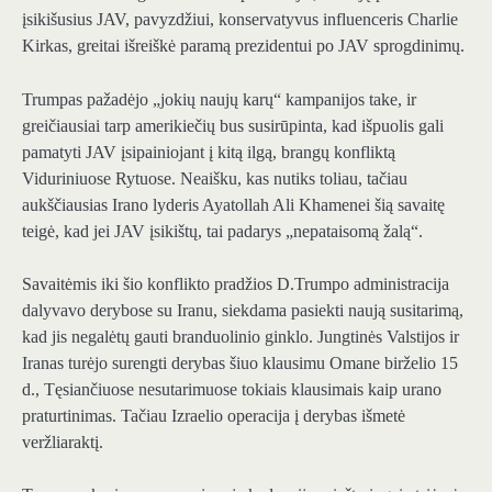
įsikišusius JAV, pavyzdžiui, konservatyvus influenceris Charlie
Kirkas, greitai išreiškė paramą prezidentui po JAV sprogdinimų.
Trumpas pažadėjo „jokių naujų karų“ kampanijos take, ir
greičiausiai tarp amerikiečių bus susirūpinta, kad išpuolis gali
pamatyti JAV įsipainiojant į kitą ilgą, brangų konfliktą
Viduriniuose Rytuose. Neaišku, kas nutiks toliau, tačiau
aukščiausias Irano lyderis Ayatollah Ali Khamenei šią savaitę
teigė, kad jei JAV įsikištų, tai padarys „nepataisomą žalą“.
Savaitėmis iki šio konflikto pradžios D.Trumpo administracija
dalyvavo derybose su Iranu, siekdama pasiekti naują susitarimą,
kad jis negalėtų gauti branduolinio ginklo. Jungtinės Valstijos ir
Iranas turėjo surengti derybas šiuo klausimu Omane birželio 15
d., Tęsiančiuose nesutarimuose tokiais klausimais kaip urano
praturtinimas. Tačiau Izraelio operacija į derybas išmetė
veržliaraktį.