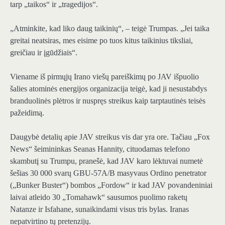
tarp „taikos“ ir „tragedijos“.
„Atminkite, kad liko daug taikinių“, – teigė Trumpas. „Jei taika
greitai neatsiras, mes eisime po tuos kitus taikinius tiksliai,
greičiau ir įgūdžiais“.
Viename iš pirmųjų Irano viešų pareiškimų po JAV išpuolio
šalies atominės energijos organizacija teigė, kad ji nesustabdys
branduolinės plėtros ir nuspręs streikus kaip tarptautinės teisės
pažeidimą.
Daugybė detalių apie JAV streikus vis dar yra ore. Tačiau „Fox
News“ šeimininkas Seanas Hannity, cituodamas telefono
skambutį su Trumpu, pranešė, kad JAV karo lėktuvai numetė
šešias 30 000 svarų GBU-57A/B masyvaus Ordino penetrator
(„Bunker Buster“) bombos „Fordow“ ir kad JAV povandeniniai
laivai atleido 30 „Tomahawk“ sausumos puolimo raketų
Natanze ir Isfahane, sunaikindami visus tris bylas. Iranas
nepatvirtino tų pretenzijų.