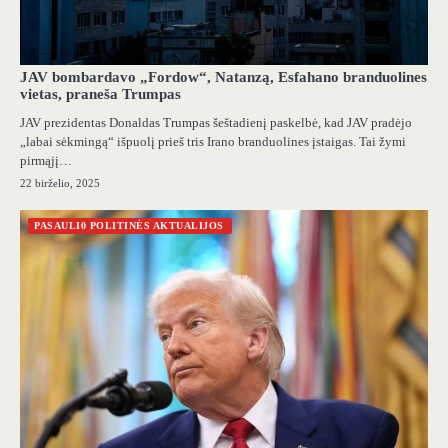
JAV bombardavo „Fordow“, Natanzą, Esfahano branduolines
vietas, praneša Trumpas
JAV prezidentas Donaldas Trumpas šeštadienį paskelbė, kad JAV pradėjo
„labai sėkmingą“ išpuolį prieš tris Irano branduolines įstaigas. Tai žymi
pirmąjį…
22 birželio, 2025
PASAULI0 POLITINĖS AKTUALIJOS