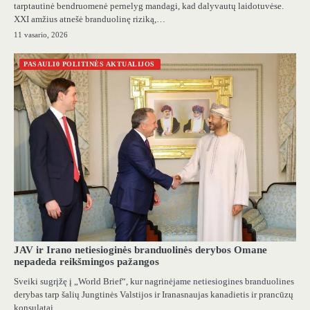
tarptautinė bendruomenė pernelyg mandagi, kad dalyvautų laidotuvėse.
XXI amžius atnešė branduolinę riziką,…
11 vasario, 2026
PASAULI0 POLITINĖS AKTUALIJOS
JAV ir Irano netiesioginės branduolinės derybos Omane
nepadeda reikšmingos pažangos
Sveiki sugrįžę į „World Brief“, kur nagrinėjame netiesiogines branduolines
derybas tarp šalių Jungtinės Valstijos ir Iranasnaujas kanadietis ir prancūzų
konsulatai…