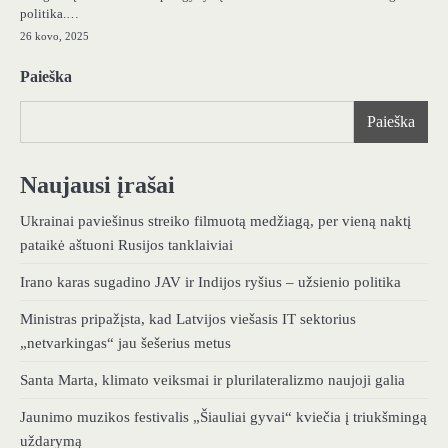
politika.…
26 kovo, 2025
Paieška
Paieška
Naujausi įrašai
Ukrainai paviešinus streiko filmuotą medžiagą, per vieną naktį
pataikė aštuoni Rusijos tanklaiviai
Irano karas sugadino JAV ir Indijos ryšius – užsienio politika
Ministras pripažįsta, kad Latvijos viešasis IT sektorius
„netvarkingas“ jau šešerius metus
Santa Marta, klimato veiksmai ir plurilateralizmo naujoji galia
Jaunimo muzikos festivalis „Šiauliai gyvai“ kviečia į triukšmingą
uždarymą