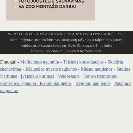
WEBSTUDIO.LT
© SKAITMENINIO MARKETINGO PASLAUGOS. SEO
tekstų rašymas, turinio kūrimas, straipsnių rašymas ir talpinimas į mūsų
valdomas svetaines.the-year]
Apie Rinkimus.LT
| Infinite
News by
Ascendoor
| Powered by
WordPress
.
Draugai: -
Marketingo agentūra
-
Teisinės konsultacijos
-
Skaidrių
skenavimas
-
Klaipedos miesto naujienos
-
Miesto naujienos
-
Saulius
Narbutas
-
Įvaizdžio kūrimas
-
Veidoskaita
-
Teniso treniruotės
-
Pranešimai spaudai -
Kauno naujienos
-
Regionų naujienos
-
Palangos
naujienos