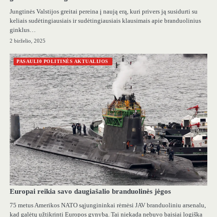
Jungtinės Valstijos greitai pereina į naują erą, kuri privers ją susidurti su
keliais sudėtingiausiais ir sudėtingiausiais klausimais apie branduolinius
ginklus…
2 birželio, 2025
PASAULI0 POLITINĖS AKTUALIJOS
Europai reikia savo daugiašalio branduolinės jėgos
75 metus Amerikos NATO sąjungininkai rėmėsi JAV branduoliniu arsenalu,
kad galėtų užtikrinti Europos gynybą. Tai niekada nebuvo baisiai logiška