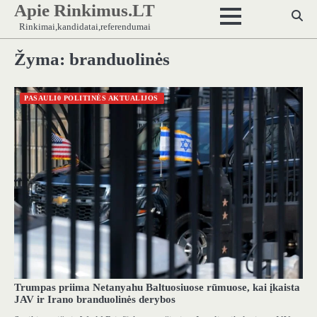
Apie Rinkimus.LT
Skip
to
Rinkimai,kandidatai,referendumai
content
Žyma:
branduolinės
PASAULI0 POLITINĖS AKTUALIJOS
Trumpas priima Netanyahu Baltuosiuose rūmuose, kai įkaista
JAV ir Irano branduolinės derybos