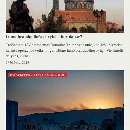
Irano branduolinės derybos: kur dabar?
Trečiadienį JAV prezidentas Donaldas Trumpas pasiūlė, kad JAV ir Izraelio
karinės operacijos veiksmingai uždarė Irano branduolinę bylą: „Vienintelis
dalykas, kurio…
27 birželio, 2025
PASAULI0 POLITINĖS AKTUALIJOS