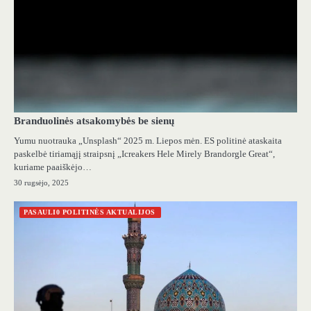
Branduolinės atsakomybės be sienų
Yumu nuotrauka „Unsplash“ 2025 m. Liepos mėn. ES politinė ataskaita
paskelbė tiriamąjį straipsnį „Icreakers Hele Mirely Brandorgle Great“,
kuriame paaiškėjo…
30 rugsėjo, 2025
PASAULI0 POLITINĖS AKTUALIJOS