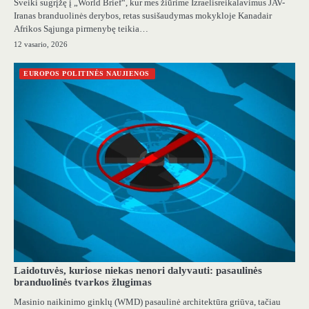
Sveiki sugrįžę į „World Brief“, kur mes žiūrime Izraelisreikalavimus JAV-
Iranas branduolinės derybos, retas susišaudymas mokykloje Kanadair
Afrikos Sąjunga pirmenybę teikia…
12 vasario, 2026
EUROPOS POLITINĖS NAUJIENOS
Laidotuvės, kuriose niekas nenori dalyvauti: pasaulinės
branduolinės tvarkos žlugimas
Masinio naikinimo ginklų (WMD) pasaulinė architektūra griūva, tačiau