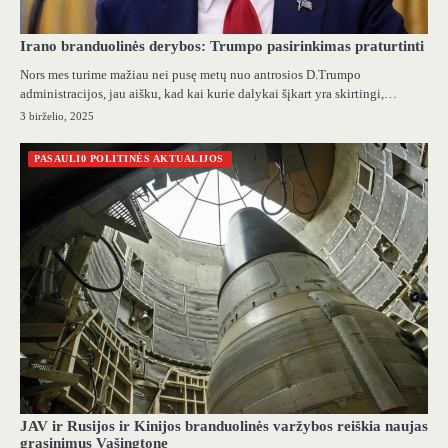
Irano branduolinės derybos: Trumpo pasirinkimas praturtinti
Nors mes turime mažiau nei pusę metų nuo antrosios D.Trumpo
administracijos, jau aišku, kad kai kurie dalykai šįkart yra skirtingi,…
3 birželio, 2025
PASAULI0 POLITINĖS AKTUALIJOS
JAV ir Rusijos ir Kinijos branduolinės varžybos reiškia naujas
grasinimus Vašingtone