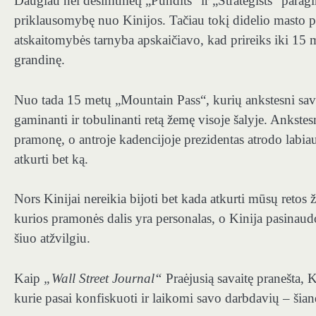
Daugiau nei dešimtmetį „Pundits“ ir „Strategists“ para
priklausomybę nuo Kinijos. Tačiau tokį didelio masto p
atskaitomybės tarnyba apskaičiavo, kad prireiks iki 15 
grandinę.
Nuo tada 15 metų „Mountain Pass“, kurių ankstesni savi
gaminanti ir tobulinanti retą žemę visoje šalyje. Anks
pramonę, o antroje kadencijoje prezidentas atrodo labiau
atkurti bet ką.
Nors Kinijai nereikia bijoti bet kada atkurti mūsų retos 
kurios pramonės dalis yra personalas, o Kinija pasinaud
šiuo atžvilgiu.
Kaip
„Wall Street Journal“
Praėjusią savaitę pranešta, K
kurie pasai konfiskuoti ir laikomi savo darbdavių – šiand