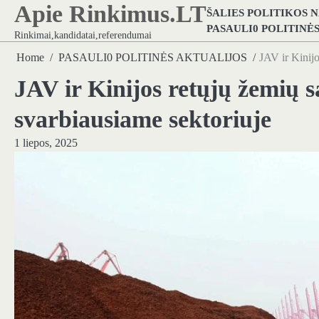
Apie Rinkimus.LT
Skip
ŠALIES POLITIKOS 
to
PASAULI0 POLITINĖ
Rinkimai,kandidatai,referendumai
content
Home
PASAULI0 POLITINĖS AKTUALIJOS
JAV ir Kinij
JAV ir Kinijos retųjų žemių
svarbiausiame sektoriuje
1 liepos, 2025