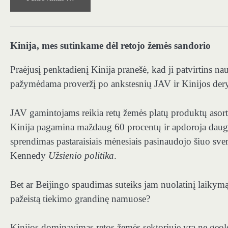
Kinija, mes sutinkame dėl retojo žemės sandorio
Praėjusį penktadienį Kinija pranešė, kad ji patvirtins nau
pažymėdama proveržį po ankstesnių JAV ir Kinijos der
JAV gamintojams reikia retų žemės platų produktų asorti
Kinija pagamina maždaug 60 procentų ir apdoroja daugi
sprendimas pastaraisiais mėnesiais pasinaudojo šiuo sver
Kennedy
Užsienio politika
.
Bet ar Beijingo spaudimas suteiks jam nuolatinį laikymąs
pažeistą tiekimo grandinę namuose?
Kinijos dominavimas retos žemės sektoriuje yra ne geo