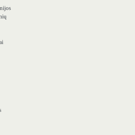
nijos
mių
ai
s