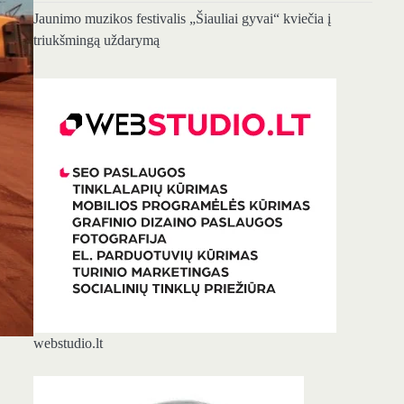
Jaunimo muzikos festivalis „Šiauliai gyvai“ kviečia į
triukšmingą uždarymą
webstudio.lt