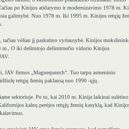
Tačiau po Kinijos atidarymo ir modernizavimo 1978 m. Ki
iausia galimybė. Nuo 1978 m. Iki 1995 m. Kinijos retųjų že
.
, tačiau vėliau jį paskatino vyriausybė. Kinijos mokslinink
83 m., O iki dešimtojo dešimtmečio vidurio Kinijos
 JAV.
žiui, JAV firmos „Magnequench“. Tuo tarpu asmeninio
didžiulę retųjų žemių paklausą nuo 1990 -ųjų.
ame sektoriuje. Po to, kai 2010 m. Kinija laikinai sulėtino
 Kalifornijos kalnų perėjos retųjų žemių kasyklą, kad Kinijo
ikalavimus.