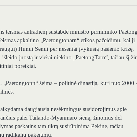
nis teismas antradienį sustabdė ministro pirmininko Paeton
Teismas apkaltino „Paetongtonarn“ etikos pažeidimu, kai ji
ugui) Hunui Senui per neseniai įvykusią pasienio krizę,
šleido juostą ir viešai niekino „PaetongTarn“, tačiau šį ži
tiniai poreikiai.
ją. „Paetongtonn“ šeima – politinė dinastija, kuri nuo 2000 
ilmės.
palaikydama daugiausia nesėkmingus susidorojimus apie
kiančius palei Tailando-Myanmaro sieną, žinomus dėl
ymas paskatins tam tikrą susirūpinimą Pekine, tačiau
kių radikalių pakeitimų.