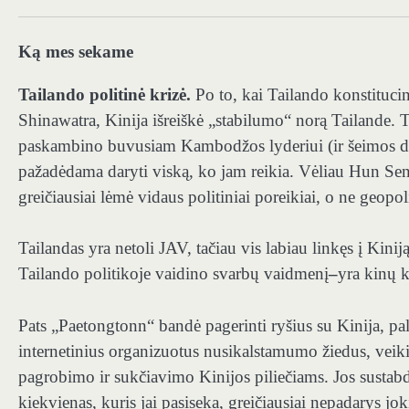
Ką mes sekame
Tailando politinė krizė.
Po to, kai Tailando konstituci
Shinawatra, Kinija išreiškė „stabilumo“ norą Tailande. 
paskambino buvusiam Kambodžos lyderiui (ir šeimos dra
pažadėdama daryti viską, ko jam reikia. Vėliau Hun Sen i
greičiausiai lėmė vidaus politiniai poreikiai, o ne geopoli
Tailandas yra netoli JAV, tačiau vis labiau linkęs į Kini
Tailando politikoje vaidino svarbų vaidmenį
–
yra kinų k
Pats „Paetongtonn“ bandė pagerinti ryšius su Kinija, 
internetinius organizuotus nusikalstamumo žiedus, vei
pagrobimo ir sukčiavimo Kinijos piliečiams. Jos sustabd
kiekvienas, kuris jai pasiseka, greičiausiai nepadarys jo