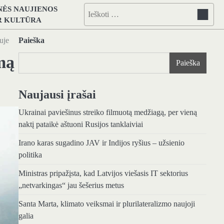
NĖS NAUJIENOS
Ieškoti:
IR KULTŪRA
uje
Paieška
mą
Paieška
Naujausi įrašai
Ukrainai paviešinus streiko filmuotą medžiagą, per vieną
naktį pataikė aštuoni Rusijos tanklaiviai
Irano karas sugadino JAV ir Indijos ryšius – užsienio
politika
Ministras pripažįsta, kad Latvijos viešasis IT sektorius
„netvarkingas“ jau šešerius metus
Santa Marta, klimato veiksmai ir plurilateralizmo naujoji
galia