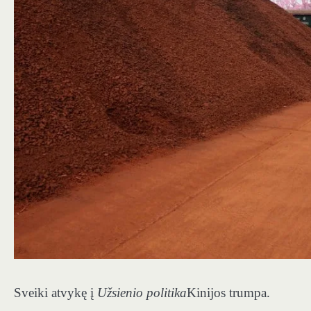
Sveiki atvykę į
Užsienio politika
Kinijos trumpa.