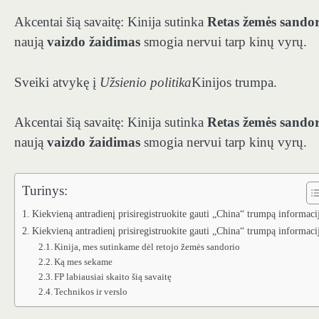
Akcentai šią savaitę: Kinija sutinka
Retas žemės sandor
naują
vaizdo žaidimas
smogia nervui tarp kinų vyrų.
Sveiki atvykę į
Užsienio politika
Kinijos trumpa.
Akcentai šią savaitę: Kinija sutinka
Retas žemės sandor
naują
vaizdo žaidimas
smogia nervui tarp kinų vyrų.
Turinys:
Kiekvieną antradienį prisiregistruokite gauti „China“ trumpą informaci
Kiekvieną antradienį prisiregistruokite gauti „China“ trumpą informaci
Kinija, mes sutinkame dėl retojo žemės sandorio
Ką mes sekame
FP labiausiai skaito šią savaitę
Technikos ir verslo