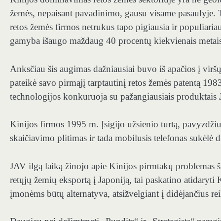
žemės, nepaisant pavadinimo, gausu visame pasaulyje. 
retos žemės firmos netrukus tapo pigiausia ir populiar
gamyba išaugo maždaug 40 procentų kiekvienais metais
Anksčiau šis augimas dažniausiai buvo iš apačios į viršų
pateikė savo pirmąjį tarptautinį retos žemės patentą 19
technologijos konkuruoja su pažangiausiais produktais
Kinijos firmos 1995 m. Įsigijo užsienio turtą, pavyzd
skaičiavimo plitimas ir tada mobilusis telefonas sukėlė 
JAV ilgą laiką žinojo apie Kinijos pirmtakų problemas ši
retųjų žemių eksportą į Japoniją, tai paskatino atidaryti
įmonėms būtų alternatyva, atsižvelgiant į didėjančius re