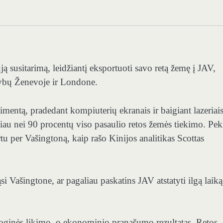
ją susitarimą, leidžiantį eksportuoti savo retą žemę į JAV,
ybų Ženevoje ir Londone.
mentą, pradedant kompiuterių ekranais ir baigiant lazeriai
au nei 90 procentų viso pasaulio retos žemės tiekimo. Pe
tu per Vašingtoną, kaip rašo Kinijos analitikas Scottas
i Vašingtone, ar pagaliau paskatins JAV atstatyti ilgą laiką
loginės likimo, o ekonominio pranašumo rezultatas. Retos