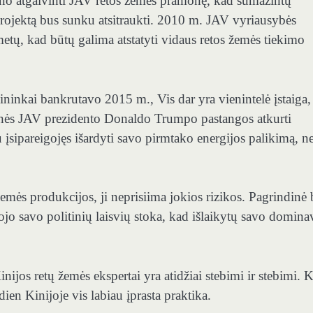
gino atgaivinti JAV retos žemės pramonę, kad sumažintų
rojektą bus sunku atsitraukti. 2010 m. JAV vyriausybės
metų, kad būtų galima atstatyti vidaus retos žemės tiekimo
ninkai bankrutavo 2015 m., Vis dar yra vienintelė įstaiga,
tesnės JAV prezidento Donaldo Trumpo pastangos atkurti
 įsipareigojęs išardyti savo pirmtako energijos palikimą, ne
žemės produkcijos, ji neprisiima jokios rizikos. Pagrindinė 
ojo savo politinių laisvių stoka, kad išlaikytų savo domin
inijos retų žemės ekspertai yra atidžiai stebimi ir stebimi. K
ien Kinijoje vis labiau įprasta praktika.