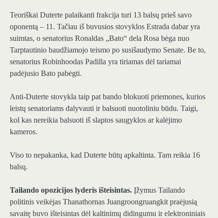
Teoriškai Duterte palaikanti frakcija turi 13 balsų prieš savo
oponentą – 11. Tačiau iš buvusios stovyklos Estrada dabar yra
suimtas, o senatorius Ronaldas „Bato“ dela Rosa bėga nuo
Tarptautinio baudžiamojo teismo po susišaudymo Senate. Be to,
senatorius Robinhoodas Padilla yra tiriamas dėl tariamai
padėjusio Bato pabėgti.
Anti-Duterte stovykla taip pat bando blokuoti priemones, kurios
leistų senatoriams dalyvauti ir balsuoti nuotoliniu būdu. Taigi,
kol kas nereikia balsuoti iš slaptos saugyklos ar kalėjimo
kameros.
Viso to nepakanka, kad Duterte būtų apkaltinta. Tam reikia 16
balsų.
Tailando opozicijos lyderis išteisintas.
Įžymus Tailando
politinis veikėjas Thanathornas Juangroongruangkit praėjusią
savaitę buvo išteisintas dėl kaltinimų didingumu ir elektroniniais