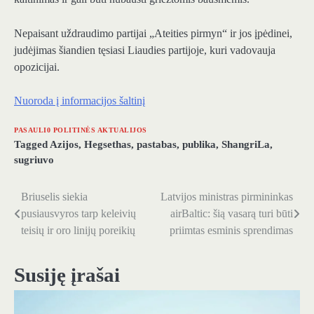
Nepaisant uždraudimo partijai „Ateities pirmyn“ ir jos įpėdinei,
judėjimas šiandien tęsiasi Liaudies partijoje, kuri vadovauja
opozicijai.
Nuoroda į informacijos šaltinį
PASAULI0 POLITINĖS AKTUALIJOS
Tagged
Azijos
,
Hegsethas
,
pastabas
,
publika
,
ShangriLa
,
sugriuvo
Briuselis siekia
Latvijos ministras pirmininkas
Navigacija
pusiausvyros tarp keleivių
airBaltic: šią vasarą turi būti
tarp
teisių ir oro linijų poreikių
priimtas esminis sprendimas
įrašų
Susiję įrašai