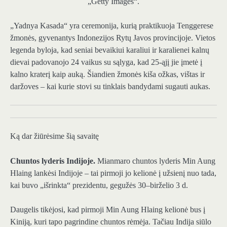
„Getty Images“.
„Yadnya Kasada“ yra ceremonija, kurią praktikuoja Tenggerese
žmonės, gyvenantys Indonezijos Rytų Javos provincijoje. Vietos
legenda byloja, kad seniai bevaikiui karaliui ir karalienei kalnų
dievai padovanojo 24 vaikus su sąlyga, kad 25-ąjį jie įmetė į
kalno kraterį kaip auką. Šiandien žmonės kiša ožkas, vištas ir
daržoves – kai kurie stovi su tinklais bandydami sugauti aukas.
Ką dar žiūrėsime šią savaitę
Chuntos lyderis Indijoje.
Mianmaro chuntos lyderis Min Aung
Hlaing lankėsi Indijoje – tai pirmoji jo kelionė į užsienį nuo tada,
kai buvo „išrinkta“ prezidentu, gegužės 30–birželio 3 d.
Daugelis tikėjosi, kad pirmoji Min Aung Hlaing kelionė bus į
Kiniją, kuri tapo pagrindine chuntos rėmėja. Tačiau Indija siūlo