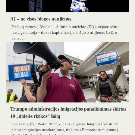
AI – ne visos blogos naujienos
Praėjusį mėnesį „Nvidia“ – dirbtinio intelekto (DI) kūrėjams skirtų
lustų gamintoja – rinkos kapitalizacija viršijo 5 trilijonus USD, o
vėliau…
Trumpo administracijos imigracijos panaikinimas skirtas
19 „didelės rizikos“ šalių
Sveiki sugrįžę į World Brief, kur apžvelgiame Jungtinės Valstijos'
platus imigracijos susidorojimas, trūkumas Europos įsitraukimas į