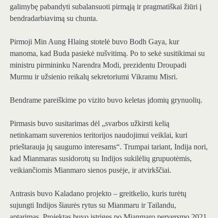
galimybę pabandyti subalansuoti pirmąją ir pragmatiškai žiūri į
bendradarbiavimą su chunta.
Pirmoji Min Aung Hlaing stotelė buvo Bodh Gaya, kur
manoma, kad Buda pasiekė nušvitimą. Po to sekė susitikimai su
ministru pirmininku Narendra Modi, prezidentu Droupadi
Murmu ir užsienio reikalų sekretoriumi Vikramu Misri.
Bendrame pareiškime po vizito buvo keletas įdomių grynuolių.
Pirmasis buvo susitarimas dėl „svarbos užkirsti kelią
netinkamam suverenios teritorijos naudojimui veiklai, kuri
prieštarauja jų saugumo interesams“. Trumpai tariant, Indija nori,
kad Mianmaras susidorotų su Indijos sukilėlių grupuotėmis,
veikiančiomis Mianmaro sienos pusėje, ir atvirkščiai.
Antrasis buvo Kaladano projekto – greitkelio, kuris turėtų
sujungti Indijos šiaurės rytus su Mianmaru ir Tailandu,
aptarimas. Projektas buvo įstrigęs po Mianmaro perversmo 2021