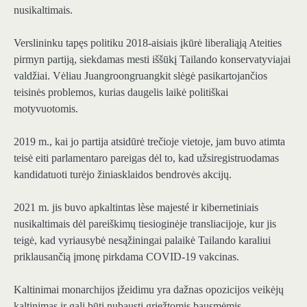
nusikaltimais.
Verslininku tapęs politiku 2018-aisiais įkūrė liberaliąją Ateities
pirmyn partiją, siekdamas mesti iššūkį Tailando konservatyviajai
valdžiai. Vėliau Juangroongruangkit slėgė pasikartojančios
teisinės problemos, kurias daugelis laikė politiškai
motyvuotomis.
2019 m., kai jo partija atsidūrė trečioje vietoje, jam buvo atimta
teisė eiti parlamentaro pareigas dėl to, kad užsiregistruodamas
kandidatuoti turėjo žiniasklaidos bendrovės akcijų.
2021 m. jis buvo apkaltintas lèse majesté ir kibernetiniais
nusikaltimais dėl pareiškimų tiesioginėje transliacijoje, kur jis
teigė, kad vyriausybė nesąžiningai palaikė Tailando karaliui
priklausančią įmonę pirkdama COVID-19 vakcinas.
Kaltinimai monarchijos įžeidimu yra dažnas opozicijos veikėjų
kaltinimas ir gali būti nubausti griežtomis bausmėmis.