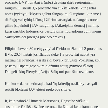
procento BVP gynybai ir (arba) daugiau skirti regioniniam
saugumui. Išleisti 3,5 procento yra aukšta kartelė, kurią retas
norės įvykdyti, išskyrus galbūt Singapūrą. O regione, kuriame į
didžiųjų valstybių kišimąsi žiūrima atsargiai, nedaugelis norės
giliau įsipainioti į JAV saugumą. (Atkreipkite dėmesį į nerimą,
kuris pasitiko Indonezijos pasiūlytomis nuolaidomis Jungtinėms
Valstijoms dėl prieigos prie oro erdvės.)
Filipinai beveik 30 metų gynybai išleido mažiau nei 2 procentus
BVP. 2024 metais jos išlaidos siekė 1,3 proc. Tai nuolat yra
mažiau nei Prancūzija ir iki šiol beveik prilygsta Vokietijai, kol
pastaroji įsipareigojo skirti didžiulių naujų gynybos išlaidų.
Daugelis kitų Pietryčių Azijos šalių turi panašius rezultatus.
Kai kurie dabar nerimauja, kad šių kriterijų nesilaikymas gali
reikšti blogesnį JAV elgesį prekybos srityje.
Ir, kaip pabrėžė Hunteris Marstonas, Hegsetho viršūnių
susitikime išreikšta švelnesnė pozicija Kinijai kelia įtampą, nes