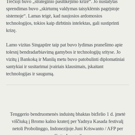
Trečioji buvo „strateginio pasitikėjimo krizė“. Jo nustatytas
sprendimas buvo „skirtumų valdymas taisyklėmis pagrįstoje
sistemoje“. Lamas teigė, kad naujosios ardomosios
technologijos, tokios kaip dirbtinis intelektas, gali sustiprinti
krizę.
Lamo vizitas Singapūre taip pat buvo lydimas pranešimo apie
tolesnį bendradarbiavimą gamybos ir technologijų srityse. Jo
vizitų į Bankoką ir Manilą metu buvo patobulinti diplomatiniai
santykiai ir susitarimai įvairiais klausimais, įskaitant
technologijas ir saugumą.
Tenggerio bendruomenės induistų bhaktas birželio 1 d. įmetė
viščiuką į Bromo kalno kraterį per Yadnya Kasada festivalį
netoli Probolinggo, Indonezijoje.
Juni Kriswanto / AFP per