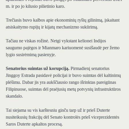
m. ir po jo kilusio pilietinio karo.
Trečiasis buvo kalbos apie ekonominių ryšių gilinimą, įskaitant
atsiskaitymo rupijų ir kijatų mechanizmo sukūrimą.
Tačiau ne viskas rožinė. Netgi vykstant kelionei Indijos
saugumo pajėgos ir Mianmaro kariuomenė susišaudė per žemo
lygio susirėmimą pasienyje.
Senatorius suimtas už korupciją.
Pirmadienį senatorius
Jinggoy Estrada pasidavė policijai ir buvo suimtas dėl kaltinimų
plėšimu. Dabar jis yra aukščiausio rango išrinktas pareigūnas
Filipinuose, suimtas dėl praėjusių metų potvynių infrastruktūros
skandalo.
Tai siejama su vis karštesniu ginču tarp už ir prieš Duterte
nusiteikusių frakcijų dėl Senato kontrolės prieš viceprezidentės
Saros Duterte apkaltos procesą.