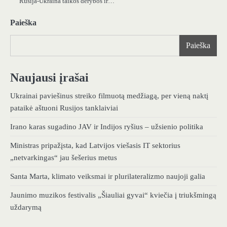
Rusija-Ukraina taikos derybos ir…
Paieška
Paieška
Naujausi įrašai
Ukrainai paviešinus streiko filmuotą medžiagą, per vieną naktį
pataikė aštuoni Rusijos tanklaiviai
Irano karas sugadino JAV ir Indijos ryšius – užsienio politika
Ministras pripažįsta, kad Latvijos viešasis IT sektorius
„netvarkingas“ jau šešerius metus
Santa Marta, klimato veiksmai ir plurilateralizmo naujoji galia
Jaunimo muzikos festivalis „Šiauliai gyvai“ kviečia į triukšmingą
uždarymą