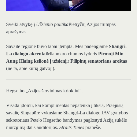
Sveiki atvykę į
Užsienio politika
Pietryčių Azijos trumpas
aprašymas.
Savaitė regione buvo labai įtempta. Mes padengiame
Shangri-
La dialogo akcentai
Mianmaro chuntos lyderis
Pirmoji Min
Aung Hlaing kelionė į užsienį
ir
Filipinų senatoriaus areštas
(ne ta, apie kurią galvoji).
Hegsetho „Azijos šlovinimas kriokliui“.
Visada įdomu, kai komplimentas nepatenka į tikslą. Praėjusią
savaitę Singapūre vykusiame Shangri-La dialoge JAV gynybos
sekretoriaus Pete'o Hegsetho bandymas paglostyti Aziją sukėlė
niurzgimą dalis auditorijos.
Straits Times
pranešė.