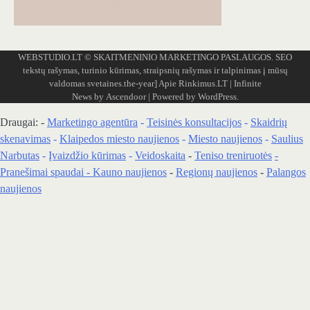
WEBSTUDIO.LT
© SKAITMENINIO MARKETINGO PASLAUGOS. SEO
tekstų rašymas, turinio kūrimas, straipsnių rašymas ir talpinimas į mūsų
valdomas svetaines.the-year]
Apie Rinkimus.LT
| Infinite
News by
Ascendoor
| Powered by
WordPress
.
Draugai: -
Marketingo agentūra
-
Teisinės konsultacijos
-
Skaidrių
skenavimas
-
Klaipedos miesto naujienos
-
Miesto naujienos
-
Saulius
Narbutas
-
Įvaizdžio kūrimas
-
Veidoskaita
-
Teniso treniruotės
-
Pranešimai spaudai -
Kauno naujienos
-
Regionų naujienos
-
Palangos
naujienos