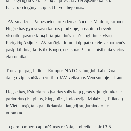
kitą skyrių) beveik tiesiogiai prieštaravo Hegsetho kalbai.
Pastarojo teiginys taip pat buvo abejotinas.
JAV sulaikytas Venesuelos prezidentas Nicolás Maduro, kuriuo
Hegsethas gyrėsi savo kalbos pradžioje, paskatino beveik
visuotinį pasmerkimą ir tarptautinės teisės raginimus visoje
Pietryčių Azijoje. JAV smūgiai Iranui taip pat sukėlė visuomenės
pasipiktinimą, kuris tik išaugo, nes karas žiauriai atsiliepia vietos
ekonomikai.
Tuo tarpu pagrindiniai Europos NATO sąjungininkai dažnai
daug dviprasmiškiau vertino JAV veiksmus Venesueloje ir Irane.
Hegsethas, išskirdamas įvairias šalis kaip geras sąjungininkes ir
partnerius (Filipinus, Singapūrą, Indoneziją, Malaiziją, Tailandą
ir Vietnamą), taip pat tikriausiai daugelį suglumino, o ne
nuramino.
Jo gero partnerio apibrėžimas reiškia, kad reikia skirti 3,5