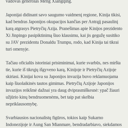
vadovas generolas Meng Xiangqing.
Japonijai didinant savo saugumo vaidmenį regione, Kinija tikisi,
kad bendras Japonijos okupacijos kančias per Antrąjį pasaulinį
karą atgrasys Pietryčių Azija. Pranešimas apie Kinijos prezidento
Xi Jinpingo pasipiktinimą šiuo klausimu, kai jis gegužę susitiko
su JAV prezidentu Donaldu Trumpu, rodo, kad Kinija tai tikrai
turi omenyje.
Tačiau oficialūs istoriniai prisiminimai, kurie svarbūs, nes miršta
tie, kurie iš tikrųjų išgyveno karą, Kinijoje ir Pietryčių Azijoje
skiriasi. Kinijai kova su Japonijos invazija buvo reklamuojama
kaip šiuolaikinės tautos gimimas. Pietryčių Azijoje Japonijos
invazijos reikšmė dažnai yra daug dviprasmiškesnė: ypač žiauri
užjūrio kinų bendruomenėms, bet taip pat skelbia
nepriklausomybę.
Svarbiausios nacionalistų figūros, tokios kaip Sukarno
Indonezijoje ir Aung San Mianmare, bendradarbiavo, siekdamos