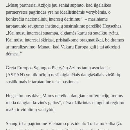
„Mūsų partneriai Azijoje jau seniai suprato, kad ilgalaikės
partnerystės pagrindas yra ne idealistinėmis vertybėmis, o
konkrečiu nacionalinių interesų derinimu“, – masiniame
tarptautinio saugumo institucijų susirinkime pareiškė Hegsethas.
„Kai mūsų interesai sutampa, elgiamės kartu su sutelktu ryžtu.
Kai mūsų interesai skiriasi, prisitaikome pragmatiškai, be dramos
ar moralizavimo. Manau, kad Vakarų Europa gali į tai atkreipti
dėmesį.”
Greta Europos Sąjungos Pietryčių Azijos tautų asociacija
(ASEAN) yra tikinčiųjų nesibaigiančiais daugiašaliais viršūnių
susitikimais ir tarptautine teise bastionas.
Hegsetho posakis: „Mums nereikia daugiau konferencijų, mums
reikia daugiau kovinės galios“, nėra užtikrintas daugeliui regiono
mažų ir vidutinių valstybių.
Shangri-La pagrindinė Vietnamo prezidento To Lamo kalba (žr.