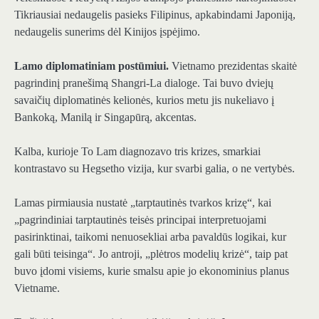
Tikriausiai nedaugelis pasieks Filipinus, apkabindami Japoniją,
nedaugelis sunerims dėl Kinijos įspėjimo.
Lamo diplomatiniam postūmiui.
Vietnamo prezidentas skaitė
pagrindinį pranešimą Shangri-La dialoge. Tai buvo dviejų
savaičių diplomatinės kelionės, kurios metu jis nukeliavo į
Bankoką, Manilą ir Singapūrą, akcentas.
Kalba, kurioje To Lam diagnozavo tris krizes, smarkiai
kontrastavo su Hegsetho vizija, kur svarbi galia, o ne vertybės.
Lamas pirmiausia nustatė „tarptautinės tvarkos krizę“, kai
„pagrindiniai tarptautinės teisės principai interpretuojami
pasirinktinai, taikomi nenuosekliai arba pavaldūs logikai, kur
gali būti teisinga“. Jo antroji, „plėtros modelių krizė“, taip pat
buvo įdomi visiems, kurie smalsu apie jo ekonominius planus
Vietname.