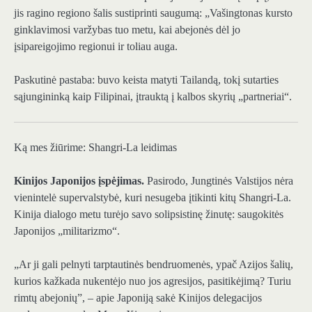
jis ragino regiono šalis sustiprinti saugumą: „Vašingtonas kursto
ginklavimosi varžybas tuo metu, kai abejonės dėl jo
įsipareigojimo regionui ir toliau auga.
Paskutinė pastaba: buvo keista matyti Tailandą, tokį sutarties
sąjungininką kaip Filipinai, įtrauktą į kalbos skyrių „partneriai“.
Ką mes žiūrime: Shangri-La leidimas
Kinijos Japonijos įspėjimas.
Pasirodo, Jungtinės Valstijos nėra
vienintelė supervalstybė, kuri nesugeba įtikinti kitų Shangri-La.
Kinija dialogo metu turėjo savo solipsistinę žinutę: saugokitės
Japonijos „militarizmo“.
„Ar ji gali pelnyti tarptautinės bendruomenės, ypač Azijos šalių,
kurios kažkada nukentėjo nuo jos agresijos, pasitikėjimą? Turiu
rimtų abejonių”, – apie Japoniją sakė Kinijos delegacijos