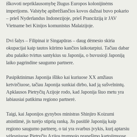
iškovoti nepriklausomybę žlugus Europos kolonijinėms
imperijoms. Valstybę apibrėžiančios kovos dažnai buvo pokario
– prieš Nyderlandus Indonezijoje, prieš Prancūziją ir JAV
Vietname bei Kinijos komunistus Malaizijoje.
Dvi šalys – Filipinai ir Singapūras – daug dėmesio skiria
okupacijai kaip tautos kūrimo kančios laikotarpiui. Tačiau dabar
abu palaiko tvirtus santykius su Japonija, o buvusioji Japoniją
laiko pagrindine saugumo partnere.
Pasipiktinimas Japonija išliko kai kuriuose XX amžiaus
ketvirčiuose, tačiau Japonija sunkiai dirbo, kad ją sušvelnintų.
Apklausos Pietryčių Azijoje rodo, kad Japonija šiuo metu yra
labiausiai patikima regiono partnerė.
Taigi, kai Japonijos gynybos ministras Shinjiro Koizumi
atsistūmė, jis turėjo stiprią ranką. Jis pasiūlė Japoniją kaip
regiono saugumo partnerę, o tai yra svarbus įvykis, kurį aptarsiu
vėlesniuose Pietryčių Azijos trumpojo pranešimo kartojimuose.