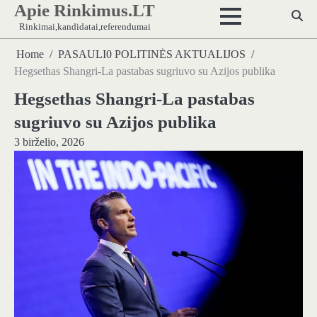
Apie Rinkimus.LT
Skip
to
Rinkimai,kandidatai,referendumai
content
Home
PASAULI0 POLITINĖS AKTUALIJOS
Hegsethas Shangri-La pastabas sugriuvo su Azijos publika
Hegsethas Shangri-La pastabas
sugriuvo su Azijos publika
3 birželio, 2026