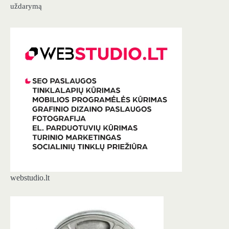
uždarymą
webstudio.lt