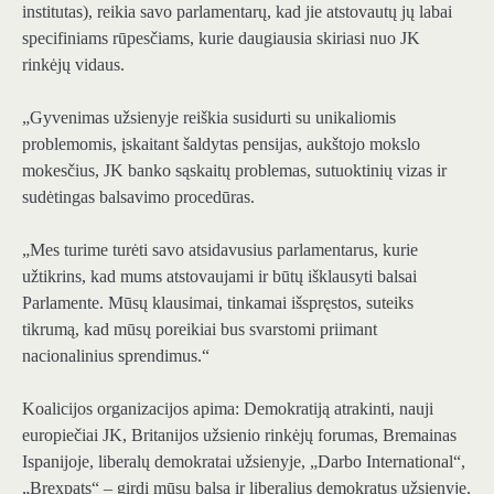
institutas), reikia savo parlamentarų, kad jie atstovautų jų labai
specifiniams rūpesčiams, kurie daugiausia skiriasi nuo JK
rinkėjų vidaus.
„Gyvenimas užsienyje reiškia susidurti su unikaliomis
problemomis, įskaitant šaldytas pensijas, aukštojo mokslo
mokesčius, JK banko sąskaitų problemas, sutuoktinių vizas ir
sudėtingas balsavimo procedūras.
„Mes turime turėti savo atsidavusius parlamentarus, kurie
užtikrins, kad mums atstovaujami ir būtų išklausyti balsai
Parlamente. Mūsų klausimai, tinkamai išspręstos, suteiks
tikrumą, kad mūsų poreikiai bus svarstomi priimant
nacionalinius sprendimus.“
Koalicijos organizacijos apima: Demokratiją atrakinti, nauji
europiečiai JK, Britanijos užsienio rinkėjų forumas, Bremainas
Ispanijoje, liberalų demokratai užsienyje, „Darbo International“,
„Brexpats“ – girdi mūsų balsą ir liberalius demokratus užsienyje.