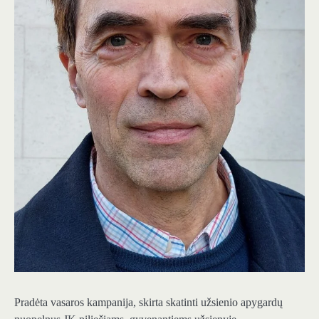
Pradėta vasaros kampanija, skirta skatinti užsienio apygardų