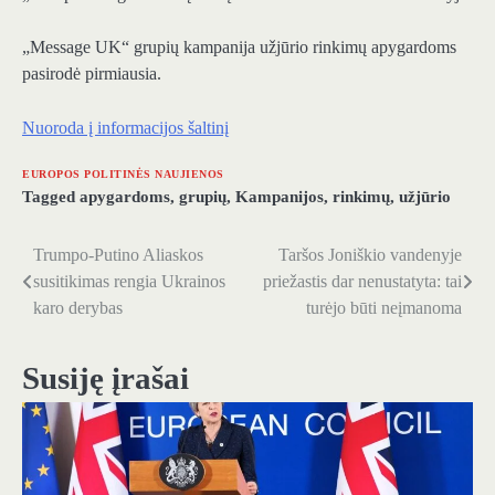
„Message UK“ grupių kampanija užjūrio rinkimų apygardoms
pasirodė pirmiausia.
Nuoroda į informacijos šaltinį
EUROPOS POLITINĖS NAUJIENOS
Tagged
apygardoms
,
grupių
,
Kampanijos
,
rinkimų
,
užjūrio
Trumpo-Putino Aliaskos
Taršos Joniškio vandenyje
Navigacija
susitikimas rengia Ukrainos
priežastis dar nenustatyta: tai
tarp
karo derybas
turėjo būti neįmanoma
įrašų
Susiję įrašai