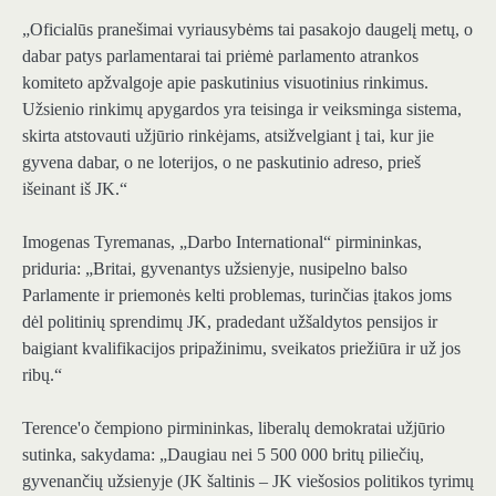
„Oficialūs pranešimai vyriausybėms tai pasakojo daugelį metų, o
dabar patys parlamentarai tai priėmė parlamento atrankos
komiteto apžvalgoje apie paskutinius visuotinius rinkimus.
Užsienio rinkimų apygardos yra teisinga ir veiksminga sistema,
skirta atstovauti užjūrio rinkėjams, atsižvelgiant į tai, kur jie
gyvena dabar, o ne loterijos, o ne paskutinio adreso, prieš
išeinant iš JK.“
Imogenas Tyremanas, „Darbo International“ pirmininkas,
priduria: „Britai, gyvenantys užsienyje, nusipelno balso
Parlamente ir priemonės kelti problemas, turinčias įtakos joms
dėl politinių sprendimų JK, pradedant užšaldytos pensijos ir
baigiant kvalifikacijos pripažinimu, sveikatos priežiūra ir už jos
ribų.“
Terence'o čempiono pirmininkas, liberalų demokratai užjūrio
sutinka, sakydama: „Daugiau nei 5 500 000 britų piliečių,
gyvenančių užsienyje (JK šaltinis – JK viešosios politikos tyrimų