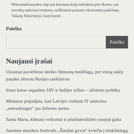
Wirtschaftswunder, taip pat žinomas kaip stebuklas prie Reino, yra
istorikų sukurtas terminas, reiškiantis pokario ekonominį pakilimą
Vakarų Vokietijoje, kurį kurstė…
Paieška
Paieška
Naujausi įrašai
Ukrainai paviešinus streiko filmuotą medžiagą, per vieną naktį
pataikė aštuoni Rusijos tanklaiviai
Irano karas sugadino JAV ir Indijos ryšius – užsienio politika
Ministras pripažįsta, kad Latvijos viešasis IT sektorius
„netvarkingas“ jau šešerius metus
Santa Marta, klimato veiksmai ir plurilateralizmo naujoji galia
Jaunimo muzikos festivalis „Šiauliai gyvai“ kviečia į triukšmingą