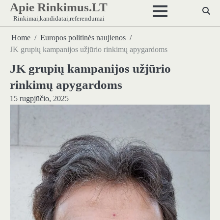
Apie Rinkimus.LT
Skip
to
Rinkimai,kandidatai,referendumai
content
Home
Europos politinės naujienos
JK grupių kampanijos užjūrio rinkimų apygardoms
JK grupių kampanijos užjūrio
rinkimų apygardoms
15 rugpjūčio, 2025