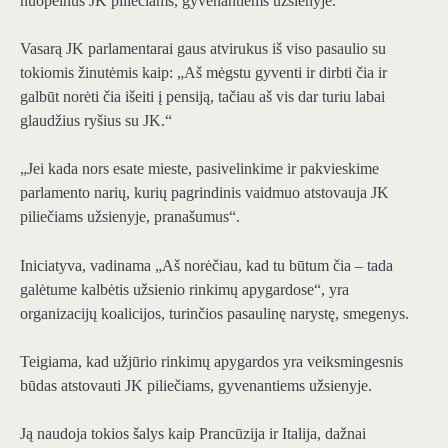
nuopelnus JK piliečiams, gyvenantiems užsienyje.
Vasarą JK parlamentarai gaus atvirukus iš viso pasaulio su
tokiomis žinutėmis kaip: „Aš mėgstu gyventi ir dirbti čia ir
galbūt norėti čia išeiti į pensiją, tačiau aš vis dar turiu labai
glaudžius ryšius su JK.“
„Jei kada nors esate mieste, pasivelinkime ir pakvieskime
parlamento narių, kurių pagrindinis vaidmuo atstovauja JK
piliečiams užsienyje, pranašumus“.
Iniciatyva, vadinama „Aš norėčiau, kad tu būtum čia – tada
galėtume kalbėtis užsienio rinkimų apygardose“, yra
organizacijų koalicijos, turinčios pasaulinę narystę, smegenys.
Teigiama, kad užjūrio rinkimų apygardos yra veiksmingesnis
būdas atstovauti JK piliečiams, gyvenantiems užsienyje.
Ją naudoja tokios šalys kaip Prancūzija ir Italija, dažnai