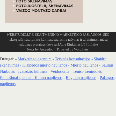
WEBSTUDIO.LT
© SKAITMENINIO MARKETINGO PASLAUGOS. SEO
tekstų rašymas, turinio kūrimas, straipsnių rašymas ir talpinimas į mūsų
valdomas svetaines.the-year]
Apie Rinkimus.LT
| Infinite
News by
Ascendoor
| Powered by
WordPress
.
Draugai: -
Marketingo agentūra
-
Teisinės konsultacijos
-
Skaidrių
skenavimas
-
Klaipedos miesto naujienos
-
Miesto naujienos
-
Saulius
Narbutas
-
Įvaizdžio kūrimas
-
Veidoskaita
-
Teniso treniruotės
-
Pranešimai spaudai -
Kauno naujienos
-
Regionų naujienos
-
Palangos
naujienos