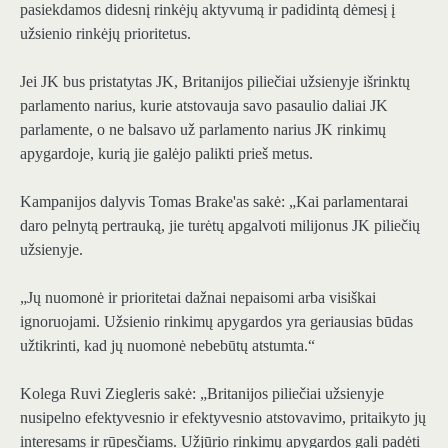
pasiekdamos didesnį rinkėjų aktyvumą ir padidintą dėmesį į
užsienio rinkėjų prioritetus.
Jei JK bus pristatytas JK, Britanijos piliečiai užsienyje išrinktų
parlamento narius, kurie atstovauja savo pasaulio daliai JK
parlamente, o ne balsavo už parlamento narius JK rinkimų
apygardoje, kurią jie galėjo palikti prieš metus.
Kampanijos dalyvis Tomas Brake'as sakė: „Kai parlamentarai
daro pelnytą pertrauką, jie turėtų apgalvoti milijonus JK piliečių
užsienyje.
„Jų nuomonė ir prioritetai dažnai nepaisomi arba visiškai
ignoruojami. Užsienio rinkimų apygardos yra geriausias būdas
užtikrinti, kad jų nuomonė nebebūtų atstumta.“
Kolega Ruvi Ziegleris sakė: „Britanijos piliečiai užsienyje
nusipelno efektyvesnio ir efektyvesnio atstovavimo, pritaikyto jų
interesams ir rūpesčiams. Užjūrio rinkimų apygardos gali padėti