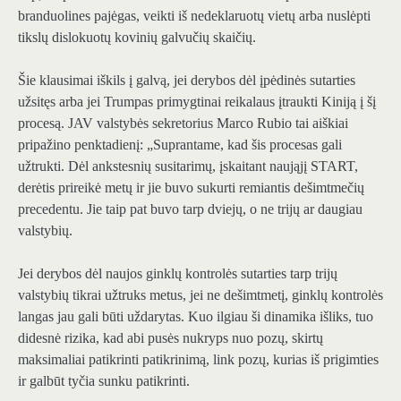
branduolines pajėgas, veikti iš nedeklaruotų vietų arba nuslėpti
tikslų dislokuotų kovinių galvučių skaičių.
Šie klausimai iškils į galvą, jei derybos dėl įpėdinės sutarties
užsitęs arba jei Trumpas primygtinai reikalaus įtraukti Kiniją į šį
procesą. JAV valstybės sekretorius Marco Rubio tai aiškiai
pripažino penktadienį: „Suprantame, kad šis procesas gali
užtrukti. Dėl ankstesnių susitarimų, įskaitant naująjį START,
derėtis prireikė metų ir jie buvo sukurti remiantis dešimtmečių
precedentu. Jie taip pat buvo tarp dviejų, o ne trijų ar daugiau
valstybių.
Jei derybos dėl naujos ginklų kontrolės sutarties tarp trijų
valstybių tikrai užtruks metus, jei ne dešimtmetį, ginklų kontrolės
langas jau gali būti uždarytas. Kuo ilgiau ši dinamika išliks, tuo
didesnė rizika, kad abi pusės nukryps nuo pozų, skirtų
maksimaliai patikrinti patikrinimą, link pozų, kurias iš prigimties
ir galbūt tyčia sunku patikrinti.