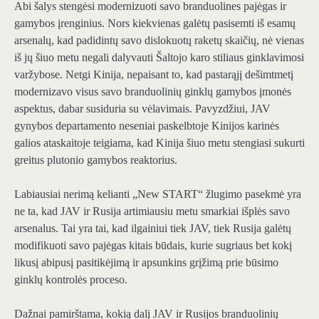
Abi šalys stengėsi modernizuoti savo branduolines pajėgas ir
gamybos įrenginius. Nors kiekvienas galėtų pasisemti iš esamų
arsenalų, kad padidintų savo dislokuotų raketų skaičių, nė vienas
iš jų šiuo metu negali dalyvauti Šaltojo karo stiliaus ginklavimosi
varžybose. Netgi Kinija, nepaisant to, kad pastarąjį dešimtmetį
modernizavo visus savo branduolinių ginklų gamybos įmonės
aspektus, dabar susiduria su vėlavimais. Pavyzdžiui, JAV
gynybos departamento neseniai paskelbtoje Kinijos karinės
galios ataskaitoje teigiama, kad Kinija šiuo metu stengiasi sukurti
greitus plutonio gamybos reaktorius.
Labiausiai nerimą kelianti „New START“ žlugimo pasekmė yra
ne ta, kad JAV ir Rusija artimiausiu metu smarkiai išplės savo
arsenalus. Tai yra tai, kad ilgainiui tiek JAV, tiek Rusija galėtų
modifikuoti savo pajėgas kitais būdais, kurie sugriaus bet kokį
likusį abipusį pasitikėjimą ir apsunkins grįžimą prie būsimo
ginklų kontrolės proceso.
Dažnai pamirštama, kokią dalį JAV ir Rusijos branduolinių