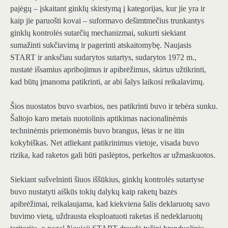
pajėgų – įskaitant ginklų skirstymą į kategorijas, kur jie yra ir
kaip jie paruošti kovai – suformavo dešimtmečius trunkantys
ginklų kontrolės sutarčių mechanizmai, sukurti siekiant
sumažinti sukčiavimą ir pagerinti atskaitomybę. Naujasis
START ir anksčiau sudarytos sutartys, sudarytos 1972 m.,
nustatė išsamius apribojimus ir apibrėžimus, skirtus užtikrinti,
kad būtų įmanoma patikrinti, ar abi šalys laikosi reikalavimų.
Šios nuostatos buvo svarbios, nes patikrinti buvo ir tebėra sunku.
Šaltojo karo metais nuotolinis aptikimas nacionalinėmis
techninėmis priemonėmis buvo brangus, lėtas ir ne itin
kokybiškas. Net atliekant patikrinimus vietoje, visada buvo
rizika, kad raketos gali būti paslėptos, perkeltos ar užmaskuotos.
Siekiant sušvelninti šiuos iššūkius, ginklų kontrolės sutartyse
buvo nustatyti aiškūs tokių dalykų kaip raketų bazės
apibrėžimai, reikalaujama, kad kiekviena šalis deklaruotų savo
buvimo vietą, uždrausta eksploatuoti raketas iš nedeklaruotų