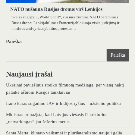
NATO nušauna Rusijos dronus virš Lenkijos
Sveiki sugrįžę į „World Short“, kur mes žiūrime NATO perėmimas
Rusas dronai Lenkijakilimas Prancūzijablokuoja viską judėjimą ir
mirtinus antivyriausybinius protestus…
Paieška
Paieška
Naujausi įrašai
Ukrainai paviešinus streiko filmuotą medžiagą, per vieną naktį
pataikė aštuoni Rusijos tanklaiviai
Irano karas sugadino JAV ir Indijos ryšius – užsienio politika
Ministras pripažįsta, kad Latvijos viešasis IT sektorius
„netvarkingas“ jau šešerius metus
Santa Marta, klimato veiksmai ir plurilateralizmo naujoji galia