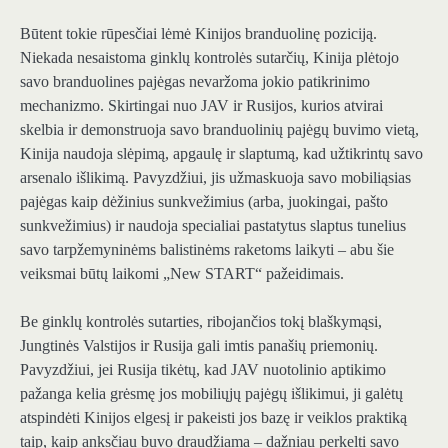
Būtent tokie rūpesčiai lėmė Kinijos branduolinę poziciją.
Niekada nesaistoma ginklų kontrolės sutarčių, Kinija plėtojo
savo branduolines pajėgas nevaržoma jokio patikrinimo
mechanizmo. Skirtingai nuo JAV ir Rusijos, kurios atvirai
skelbia ir demonstruoja savo branduolinių pajėgų buvimo vietą,
Kinija naudoja slėpimą, apgaulę ir slaptumą, kad užtikrintų savo
arsenalo išlikimą. Pavyzdžiui, jis užmaskuoja savo mobiliąsias
pajėgas kaip dėžinius sunkvežimius (arba, juokingai, pašto
sunkvežimius) ir naudoja specialiai pastatytus slaptus tunelius
savo tarpžemyninėms balistinėms raketoms laikyti – abu šie
veiksmai būtų laikomi „New START“ pažeidimais.
Be ginklų kontrolės sutarties, ribojančios tokį blaškymąsi,
Jungtinės Valstijos ir Rusija gali imtis panašių priemonių.
Pavyzdžiui, jei Rusija tikėtų, kad JAV nuotolinio aptikimo
pažanga kelia grėsmę jos mobiliųjų pajėgų išlikimui, ji galėtų
atspindėti Kinijos elgesį ir pakeisti jos bazę ir veiklos praktiką
taip, kaip anksčiau buvo draudžiama – dažniau perkelti savo