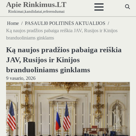
Apie Rinkimus.LT
Skip
to
Rinkimai,kandidatai,referendumai
content
Home
PASAULI0 POLITINĖS AKTUALIJOS
Ką naujos pradžios pabaiga reiškia JAV, Rusijos ir Kinijos
branduoliniams ginklams
Ką naujos pradžios pabaiga reiškia
JAV, Rusijos ir Kinijos
branduoliniams ginklams
9 vasario, 2026