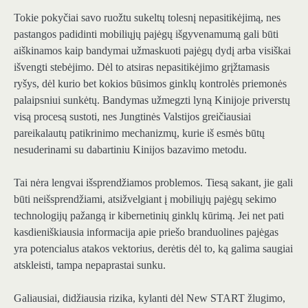
Tokie pokyčiai savo ruožtu sukeltų tolesnį nepasitikėjimą, nes
pastangos padidinti mobiliųjų pajėgų išgyvenamumą gali būti
aiškinamos kaip bandymai užmaskuoti pajėgų dydį arba visiškai
išvengti stebėjimo. Dėl to atsiras nepasitikėjimo grįžtamasis
ryšys, dėl kurio bet kokios būsimos ginklų kontrolės priemonės
palaipsniui sunkėtų. Bandymas užmegzti lyną Kinijoje priverstų
visą procesą sustoti, nes Jungtinės Valstijos greičiausiai
pareikalautų patikrinimo mechanizmų, kurie iš esmės būtų
nesuderinami su dabartiniu Kinijos bazavimo metodu.
Tai nėra lengvai išsprendžiamos problemos. Tiesą sakant, jie gali
būti neišsprendžiami, atsižvelgiant į mobiliųjų pajėgų sekimo
technologijų pažangą ir kibernetinių ginklų kūrimą. Jei net pati
kasdieniškiausia informacija apie priešo branduolines pajėgas
yra potencialus atakos vektorius, derėtis dėl to, ką galima saugiai
atskleisti, tampa nepaprastai sunku.
Galiausiai, didžiausia rizika, kylanti dėl New START žlugimo,