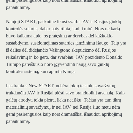
gerai pasirengusios kaip nors dramatiškai išnaudoti apribojimų
panaikinimą.
Naujoji START, paskutinė likusi svarbi JAV ir Rusijos ginklų
kontrolės sutartis, dabar patvirtinta, kad ji mirė. Nors ne kartą
buvo kalbama apie jos pratęsimą ar derybas dėl kažkokio
sustabdymo, susidomėjimas sutarties įamžinimu išaugo. Taip yra
iš dalies dėl didėjančio Vašingtono skepticizmo dėl Rusijos
reikalavimų ir, ko gero, dar svarbiau, JAV prezidento Donaldo
Trumpo pareiškusio noro įgyvendinti naują savo ginklų
kontrolės sistemą, kuri apimtų Kiniją.
Pasitraukus New START, nebėra jokių teisinių suvaržymų,
trukdančių JAV ir Rusijai plėsti savo branduolinį arsenalą. Kaip
galėtų atrodyti tokia plėtra, lieka neaišku. Tačiau yra tam tikrų
materialinių suvaržymų, ir nei JAV, nei Rusija šiuo metu nėra
gerai pasirengusios kaip nors dramatiškai išnaudoti apribojimų
panaikinimą.