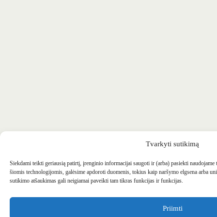
Tvarkyti sutikimą
Siekdami teikti geriausią patirtį, įrenginio informacijai saugoti ir (arba) pasiekti naudojame
šiomis technologijomis, galėsime apdoroti duomenis, tokius kaip naršymo elgsena arba uni
sutikimo atšaukimas gali neigiamai paveikti tam tikras funkcijas ir funkcijas.
Priimti