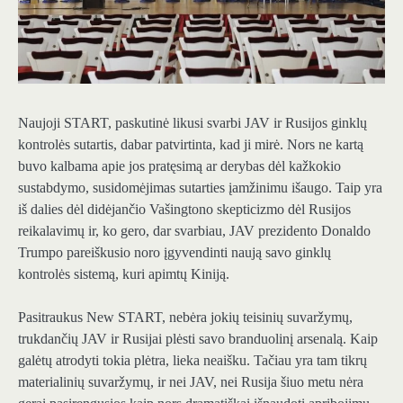
Naujoji START, paskutinė likusi svarbi JAV ir Rusijos ginklų
kontrolės sutartis, dabar patvirtinta, kad ji mirė. Nors ne kartą
buvo kalbama apie jos pratęsimą ar derybas dėl kažkokio
sustabdymo, susidomėjimas sutarties įamžinimu išaugo. Taip yra
iš dalies dėl didėjančio Vašingtono skepticizmo dėl Rusijos
reikalavimų ir, ko gero, dar svarbiau, JAV prezidento Donaldo
Trumpo pareiškusio noro įgyvendinti naują savo ginklų
kontrolės sistemą, kuri apimtų Kiniją.
Pasitraukus New START, nebėra jokių teisinių suvaržymų,
trukdančių JAV ir Rusijai plėsti savo branduolinį arsenalą. Kaip
galėtų atrodyti tokia plėtra, lieka neaišku. Tačiau yra tam tikrų
materialinių suvaržymų, ir nei JAV, nei Rusija šiuo metu nėra