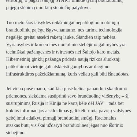
teritorijų, o pagal Naująjį START draudė tyčinį branduolinių
pajėgų slėpimą nuo kitų stebinčių palydovų.
Tuo metu šios taisyklės reikšmingai nepablogino mobiliųjų
branduolinių pajėgų išgyvenamumo, nes turima technologija
negalėjo greitai atsekti raketų lauke. Šiandien taip nebėra.
Vyriausybės ir komercinės nuotolinio stebėjimo galimybės yra
techniškai pažangesnės ir tvirtesnės nei Šaltojo karo metais.
Kibernetinių ginklų pažanga prideda naują rizikos sluoksnį:
patikrinimai vietoje gali atskleisti gamybos ar diegimo
infrastruktūros pažeidžiamumą, kuris vėliau gali būti išnaudotas.
Jei viena pusė mano, kad kita pusė ketina panaudoti skaidrumo
priemones, siekdama sustiprinti savo branduolinę viršenybę – šį
susirūpinimą Rusija ir Kinija ne kartą kėlė dėl JAV – tada bet
kokios informacijos atskleidimas gali kelti rimtą pavojų valstybės
gebėjimui atlaikyti pirmąjį branduolinį smūgį. Racionalus
atsakas būtų visiškai uždaryti branduolines jėgas nuo išorinio
stebėjimo.