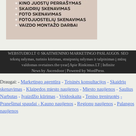
WEBSTUDIO.LT
© SKAITMENINIO MARKETINGO PASLAUGOS. SEO
tekstų rašymas, turinio kūrimas, straipsnių rašymas ir talpinimas į mūsų
valdomas svetaines.the-year]
Apie Rinkimus.LT
| Infinite
News by
Ascendoor
| Powered by
WordPress
.
Draugai: -
Marketingo agentūra
-
Teisinės konsultacijos
-
Skaidrių
skenavimas
-
Klaipedos miesto naujienos
-
Miesto naujienos
-
Saulius
Narbutas
-
Įvaizdžio kūrimas
-
Veidoskaita
-
Teniso treniruotės
-
Pranešimai spaudai -
Kauno naujienos
-
Regionų naujienos
-
Palangos
naujienos