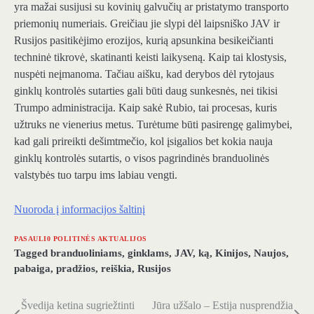
yra mažai susijusi su kovinių galvučių ar pristatymo transporto
priemonių numeriais. Greičiau jie slypi dėl laipsniško JAV ir
Rusijos pasitikėjimo erozijos, kurią apsunkina besikeičianti
techninė tikrovė, skatinanti keisti laikyseną. Kaip tai klostysis,
nuspėti neįmanoma. Tačiau aišku, kad derybos dėl rytojaus
ginklų kontrolės sutarties gali būti daug sunkesnės, nei tikisi
Trumpo administracija. Kaip sakė Rubio, tai procesas, kuris
užtruks ne vienerius metus. Turėtume būti pasirengę galimybei,
kad gali prireikti dešimtmečio, kol įsigalios bet kokia nauja
ginklų kontrolės sutartis, o visos pagrindinės branduolinės
valstybės tuo tarpu ims labiau vengti.
Nuoroda į informacijos šaltinį
PASAULI0 POLITINĖS AKTUALIJOS
Tagged
branduoliniams
,
ginklams
,
JAV
,
ką
,
Kinijos
,
Naujos
,
pabaiga
,
pradžios
,
reiškia
,
Rusijos
Švedija ketina sugriežtinti
Jūra užšalo – Estija nusprendžia
Navigacija