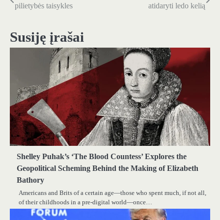
pilietybės taisykles
atidaryti ledo kelią
tarp
įrašų
Susiję įrašai
Shelley Puhak’s ‘The Blood Countess’ Explores the
Geopolitical Scheming Behind the Making of Elizabeth
Bathory
Americans and Brits of a certain age—those who spent much, if not all,
of their childhoods in a pre-digital world—once…