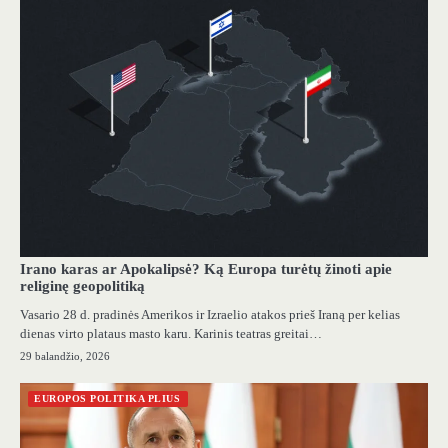
Irano karas ar Apokalipsė? Ką Europa turėtų žinoti apie
religinę geopolitiką
Vasario 28 d. pradinės Amerikos ir Izraelio atakos prieš Iraną per kelias
dienas virto plataus masto karu. Karinis teatras greitai…
29 balandžio, 2026
EUROPOS POLITIKA PLIUS