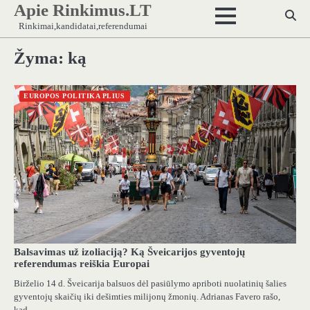
Apie Rinkimus.LT
Skip
to
Rinkimai,kandidatai,referendumai
content
Žyma:
ką
EUROPOS POLITIKA PLIUS
Balsavimas už izoliaciją? Ką Šveicarijos gyventojų
referendumas reiškia Europai
Birželio 14 d. Šveicarija balsuos dėl pasiūlymo apriboti nuolatinių šalies
gyventojų skaičių iki dešimties milijonų žmonių. Adrianas Favero rašo,
kad…