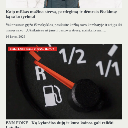
Kaip miškas mažina stresą, perdegimą ir dėmesio išsekimą:
ką sako tyrimai
Vakar sūnus grįžo iš mokyklos, pasikuitė kažką savo kambaryje ir atėjęs iki
manęs sako: „Užsiknisau aš jausti pastovų stresą, atsiskaitymai…
16 kovo, 2026
BALTIJOS ŠALIŲ NAUJIENOS
BNN FOKE | Ką kylančios dujų ir kuro kainos gali reikšti
Latvijai