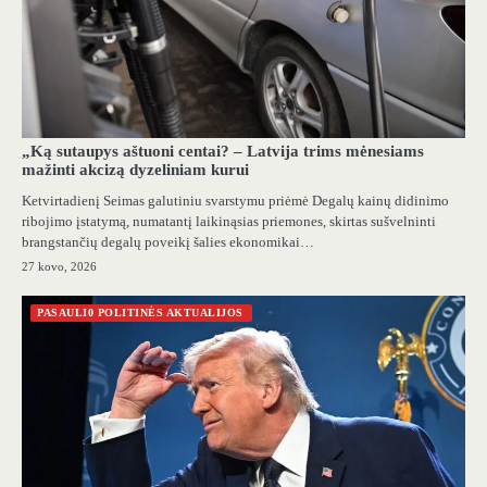
„Ką sutaupys aštuoni centai? – Latvija trims mėnesiams
mažinti akcizą dyzeliniam kurui
Ketvirtadienį Seimas galutiniu svarstymu priėmė Degalų kainų didinimo
ribojimo įstatymą, numatantį laikinąsias priemones, skirtas sušvelninti
brangstančių degalų poveikį šalies ekonomikai…
27 kovo, 2026
PASAULI0 POLITINĖS AKTUALIJOS