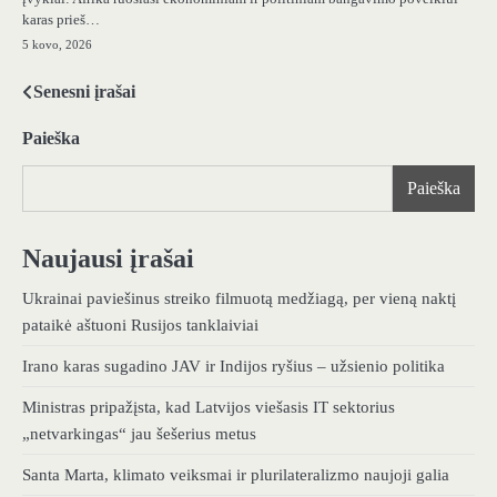
karas prieš…
5 kovo, 2026
Senesni įrašai
Navigacija
tarp
Paieška
įrašų
Paieška
Naujausi įrašai
Ukrainai paviešinus streiko filmuotą medžiagą, per vieną naktį
pataikė aštuoni Rusijos tanklaiviai
Irano karas sugadino JAV ir Indijos ryšius – užsienio politika
Ministras pripažįsta, kad Latvijos viešasis IT sektorius
„netvarkingas“ jau šešerius metus
Santa Marta, klimato veiksmai ir plurilateralizmo naujoji galia