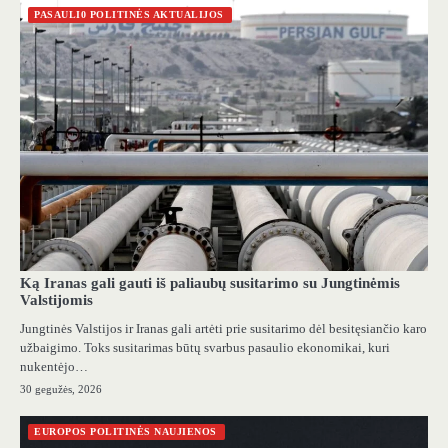
PASAULI0 POLITINĖS AKTUALIJOS
Ką Iranas gali gauti iš paliaubų susitarimo su Jungtinėmis
Valstijomis
Jungtinės Valstijos ir Iranas gali artėti prie susitarimo dėl besitęsiančio karo
užbaigimo. Toks susitarimas būtų svarbus pasaulio ekonomikai, kuri
nukentėjo…
30 gegužės, 2026
EUROPOS POLITINĖS NAUJIENOS