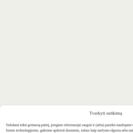
Tvarkyti sutikimą
Siekdami teikti geriausią patirtį, įrenginio informacijai saugoti ir (arba) pasiekti naudojame
šiomis technologijomis, galėsime apdoroti duomenis, tokius kaip naršymo elgsena arba uni