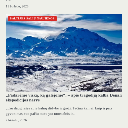
11 birželio, 2026
BALTIJOS ŠALIŲ NAUJIENOS
„Padarėme viską, ką galėjome“, – apie tragediją kalba Denali
ekspedicijos narys
„Esu daug rašęs apie kalnų didybę ir grožį. Tačiau kalnai, kaip ir pats
gyvenimas, tuo pačiu metu yra nuostabūs ir…
2 birželio, 2026