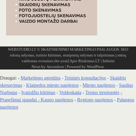
WEBSTUDIO.LT
© SKAITMENINIO MARKETINGO PASLAUGOS. SEO
tekstų rašymas, turinio kūrimas, straipsnių rašymas ir talpinimas į mūsų
valdomas svetaines.the-year]
Apie Rinkimus.LT
| Infinite
News by
Ascendoor
| Powered by
WordPress
.
Draugai: -
Marketingo agentūra
-
Teisinės konsultacijos
-
Skaidrių
skenavimas
-
Klaipedos miesto naujienos
-
Miesto naujienos
-
Saulius
Narbutas
-
Įvaizdžio kūrimas
-
Veidoskaita
-
Teniso treniruotės
-
Pranešimai spaudai -
Kauno naujienos
-
Regionų naujienos
-
Palangos
naujienos