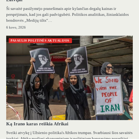
Ši savaitė pasižymėjo pranešimais apie kylančias degalų kainas ir
perspėjimais, kad jos gali padvigubėti. Politikos analitikas, žiniasklaidos
bendrovės „Medijų tilts“…
6 kovo, 2026
PASAULI0 POLITINĖS AKTUALIJOS
Ką Irano karas reiškia Afrikai
Sveiki atvykę į Užsienio politika's Afrikos trumpas. Svarbiausi šios savaitės
įvykiai: Afrika ruošiasi ekonominiam ir politiniam bangavimo poveikiui