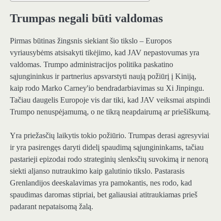
Trumpas negali būti valdomas
Pirmas būtinas žingsnis siekiant šio tikslo – Europos
vyriausybėms atsisakyti tikėjimo, kad JAV nepastovumas yra
valdomas. Trumpo administracijos politika paskatino
sąjungininkus ir partnerius apsvarstyti naują požiūrį į Kiniją,
kaip rodo Marko Carney'io bendradarbiavimas su Xi Jinpingu.
Tačiau daugelis Europoje vis dar tiki, kad JAV veiksmai atspindi
Trumpo nenuspėjamumą, o ne tikrą neapdairumą ar priešiškumą.
Yra priežasčių laikytis tokio požiūrio. Trumpas derasi agresyviai
ir yra pasirengęs daryti didelį spaudimą sąjungininkams, tačiau
pastarieji epizodai rodo strateginių slenksčių suvokimą ir nenorą
siekti aljanso nutraukimo kaip galutinio tikslo. Pastarasis
Grenlandijos deeskalavimas yra pamokantis, nes rodo, kad
spaudimas daromas stipriai, bet galiausiai atitraukiamas prieš
padarant nepataisomą žalą.