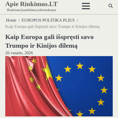
Apie Rinkimus.LT
Skip
to
Rinkimai,kandidatai,referendumai
content
Home
EUROPOS POLITIKA PLIUS
Kaip Europa gali išspręsti savo Trumpo ir Kinijos dilemą
Kaip Europa gali išspręsti savo
Trumpo ir Kinijos dilemą
26 vasario, 2026