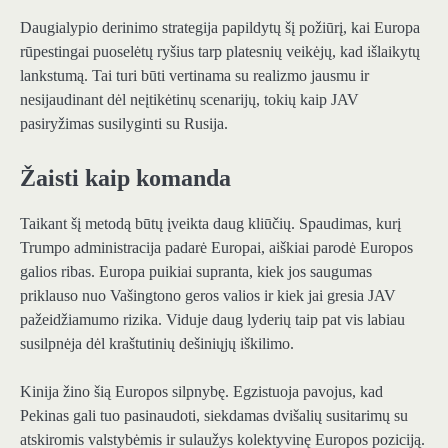
Daugialypio derinimo strategija papildytų šį požiūrį, kai Europa
rūpestingai puoselėtų ryšius tarp platesnių veikėjų, kad išlaikytų
lankstumą. Tai turi būti vertinama su realizmo jausmu ir
nesijaudinant dėl ​​neįtikėtinų scenarijų, tokių kaip JAV
pasiryžimas susilyginti su Rusija.
Žaisti kaip komanda
Taikant šį metodą būtų įveikta daug kliūčių. Spaudimas, kurį
Trumpo administracija padarė Europai, aiškiai parodė Europos
galios ribas. Europa puikiai supranta, kiek jos saugumas
priklauso nuo Vašingtono geros valios ir kiek jai gresia JAV
pažeidžiamumo rizika. Viduje daug lyderių taip pat vis labiau
susilpnėja dėl kraštutinių dešiniųjų iškilimo.
Kinija žino šią Europos silpnybę. Egzistuoja pavojus, kad
Pekinas gali tuo pasinaudoti, siekdamas dvišalių susitarimų su
atskiromis valstybėmis ir sulaužys kolektyvinę Europos poziciją.