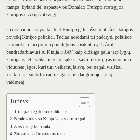
įtampa, kylanti dėl nepastovios Donaldo Trumpo strategijos
Europos ir Azijos atžvilgiu.
Geros naujienos yra tai, kad Europa gali sušvelninti šios įtampos
poveikį Kinijos politikai. Tačiau norėdami tai padaryti, politikos
formuotojai turi priimti paradigmos pasikeitimą. Užuot
bendradarbiavusi su Kinija ir JAV kaip didžiąja galia tarp lygių,
Europa galėtų veiksmingiau išplėtoti savo požiūrį, įsisavindama
vidutinės jėgos, kuri turi veiksmų laisvę, bet negali visiškai
konkuruoti su didžiosiomis galiomis daugumoje sričių,
vaidmenį.
Turinys:
Trumpas negali būti valdomas
Bendravimas su Kinija kaip vidurine galia
Žaisti kaip komanda
Žingsnis po žingsnio metodas