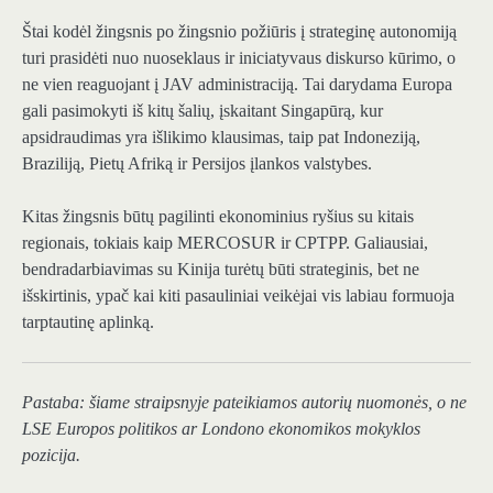
Štai kodėl žingsnis po žingsnio požiūris į strateginę autonomiją
turi prasidėti nuo nuoseklaus ir iniciatyvaus diskurso kūrimo, o
ne vien reaguojant į JAV administraciją. Tai darydama Europa
gali pasimokyti iš kitų šalių, įskaitant Singapūrą, kur
apsidraudimas yra išlikimo klausimas, taip pat Indoneziją,
Braziliją, Pietų Afriką ir Persijos įlankos valstybes.
Kitas žingsnis būtų pagilinti ekonominius ryšius su kitais
regionais, tokiais kaip MERCOSUR ir CPTPP. Galiausiai,
bendradarbiavimas su Kinija turėtų būti strateginis, bet ne
išskirtinis, ypač kai kiti pasauliniai veikėjai vis labiau formuoja
tarptautinę aplinką.
Pastaba: šiame straipsnyje pateikiamos autorių nuomonės, o ne
LSE Europos politikos ar Londono ekonomikos mokyklos
pozicija.