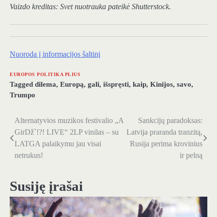
Vaizdo kreditas:
Svet nuotrauka
pateikė Shutterstock.
Nuoroda į informacijos šaltinį
EUROPOS POLITIKA PLIUS
Tagged
dilema
,
Europą
,
gali
,
išspręsti
,
kaip
,
Kinijos
,
savo
,
Trumpo
Alternatyvios muzikos festivalio „A
Sankcijų paradoksas:
Navigacija
GirDž`!?! LIVE“ 2LP vinilas – su
Latvija praranda tranzitą,
tarp
LATGA palaikymu jau visai
Rusija perima krovinius
netrukus!
ir pelną
įrašų
Susiję įrašai