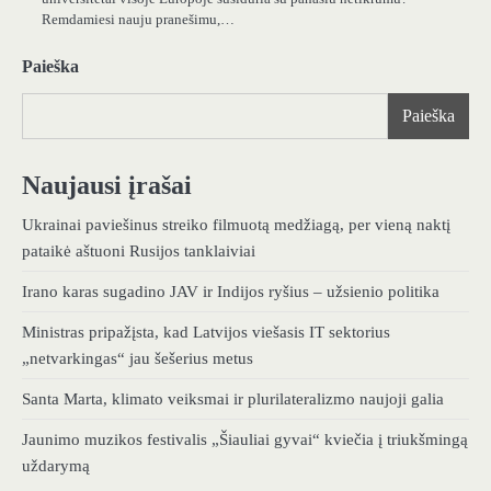
Remdamiesi nauju pranešimu,…
Paieška
Paieška
Naujausi įrašai
Ukrainai paviešinus streiko filmuotą medžiagą, per vieną naktį
pataikė aštuoni Rusijos tanklaiviai
Irano karas sugadino JAV ir Indijos ryšius – užsienio politika
Ministras pripažįsta, kad Latvijos viešasis IT sektorius
„netvarkingas“ jau šešerius metus
Santa Marta, klimato veiksmai ir plurilateralizmo naujoji galia
Jaunimo muzikos festivalis „Šiauliai gyvai“ kviečia į triukšmingą
uždarymą