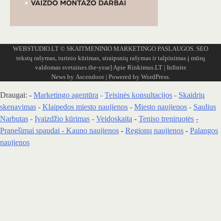
WEBSTUDIO.LT
© SKAITMENINIO MARKETINGO PASLAUGOS. SEO
tekstų rašymas, turinio kūrimas, straipsnių rašymas ir talpinimas į mūsų
valdomas svetaines.the-year]
Apie Rinkimus.LT
| Infinite
News by
Ascendoor
| Powered by
WordPress
.
Draugai: -
Marketingo agentūra
-
Teisinės konsultacijos
-
Skaidrių
skenavimas
-
Klaipedos miesto naujienos
-
Miesto naujienos
-
Saulius
Narbutas
-
Įvaizdžio kūrimas
-
Veidoskaita
-
Teniso treniruotės
-
Pranešimai spaudai -
Kauno naujienos
-
Regionų naujienos
-
Palangos
naujienos