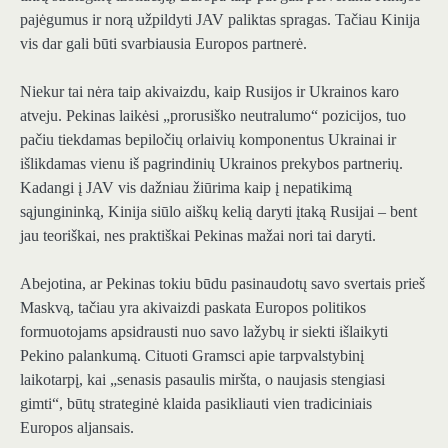
pajėgumus ir norą užpildyti JAV paliktas spragas. Tačiau Kinija
vis dar gali būti svarbiausia Europos partnerė.
Niekur tai nėra taip akivaizdu, kaip Rusijos ir Ukrainos karo
atveju. Pekinas laikėsi „prorusiško neutralumo“ pozicijos, tuo
pačiu tiekdamas bepiločių orlaivių komponentus Ukrainai ir
išlikdamas vienu iš pagrindinių Ukrainos prekybos partnerių.
Kadangi į JAV vis dažniau žiūrima kaip į nepatikimą
sąjungininką, Kinija siūlo aiškų kelią daryti įtaką Rusijai – bent
jau teoriškai, nes praktiškai Pekinas mažai nori tai daryti.
Abejotina, ar Pekinas tokiu būdu pasinaudotų savo svertais prieš
Maskvą, tačiau yra akivaizdi paskata Europos politikos
formuotojams apsidrausti nuo savo lažybų ir siekti išlaikyti
Pekino palankumą. Cituoti Gramsci apie tarpvalstybinį
laikotarpį, kai „senasis pasaulis miršta, o naujasis stengiasi
gimti“, būtų strateginė klaida pasikliauti vien tradiciniais
Europos aljansais.