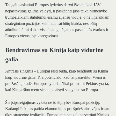
Tai gali paskatinti Europos lyderius daryti išvadą, kad JAV
nepastovumą galima valdyti, ir paskatinti juos teikti pirmenybę
trumpalaikiam stabilumui esamų aljansų viduje, o ne ilgalaikiam
strateginiam pozicijos keitimui. Tai būtų klaida, nes būtų
atitolinti būtini dabar vis labiau ginčijamos pasaulinės tvarkos ir
Europos vietos joje koregavimai.
Bendravimas su Kinija kaip vidurine
galia
Antrasis žingsnis – Europai rasti būdą, kaip bendrauti su Kinija
kaip vidurine galia. Yra potencialo, kad tai pasisektų. Viena iš
priežasčių, kodėl Europos lyderiai šiltai priimami Pekine, yra ta,
kad Kinija šiuo metu siekia pataisyti santykius su Europa.
Šis įsipareigojimas vyksta ne iš stiprybės Europai pozicijų.
Kadangi Pekinas patiria ekonominius priešpriešinius vėjus ir tam
tikrą strateginę izoliaciją, Europa taip pat gali pervertinti Kinijos