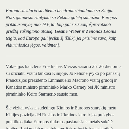
Europa susiduria su dilema bendradarbiaudama su Kinija.
Nors glaudesni santykiai su Pekinu galėtų sumažinti Europos
priklausomybę nuo JAV, tai taip pat rizikuotų išprovokuoti
griežtą Vašingtono atsaką.
Gesine Weber
ir
Zenonas Leonis
teigia, kad Europa gali įveikti šį iššūkį, jei prisiims savo, kaip
viduriniosios jėgos, vaidmenį.
Vokietijos kancleris Friedrichas Merzas vasario 25–26 dienomis
su oficialiu vizitu lankosi Kinijoje. Jo kelionė įvyko po panašių
Prancūzijos prezidento Emmanuelio Macrono vizitų gruodį ir
Kanados ministro pirmininko Marko Carney bei JK ministro
pirmininko Keiro Starmerio sausio mėn.
Šie vizitai vyksta sudėtingu Kinijos ir Europos santykių metu.
Kinijos pozicija dėl Rusijos ir Ukrainos karo ir jos prekybos
praktikos įtaka Europos rinkoms pastaraisiais metais sukėlė
trinties. Tačiau dabar santykiams įtakos turi ir transatlantinė