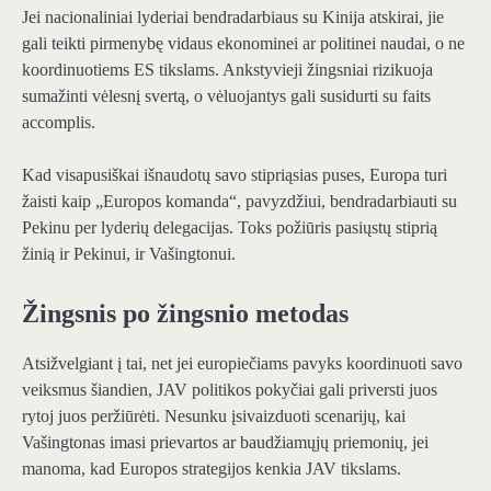
Jei nacionaliniai lyderiai bendradarbiaus su Kinija atskirai, jie
gali teikti pirmenybę vidaus ekonominei ar politinei naudai, o ne
koordinuotiems ES tikslams. Ankstyvieji žingsniai rizikuoja
sumažinti vėlesnį svertą, o vėluojantys gali susidurti su faits
accomplis.
Kad visapusiškai išnaudotų savo stipriąsias puses, Europa turi
žaisti kaip „Europos komanda“, pavyzdžiui, bendradarbiauti su
Pekinu per lyderių delegacijas. Toks požiūris pasiųstų stiprią
žinią ir Pekinui, ir Vašingtonui.
Žingsnis po žingsnio metodas
Atsižvelgiant į tai, net jei europiečiams pavyks koordinuoti savo
veiksmus šiandien, JAV politikos pokyčiai gali priversti juos
rytoj juos peržiūrėti. Nesunku įsivaizduoti scenarijų, kai
Vašingtonas imasi prievartos ar baudžiamųjų priemonių, jei
manoma, kad Europos strategijos kenkia JAV tikslams.