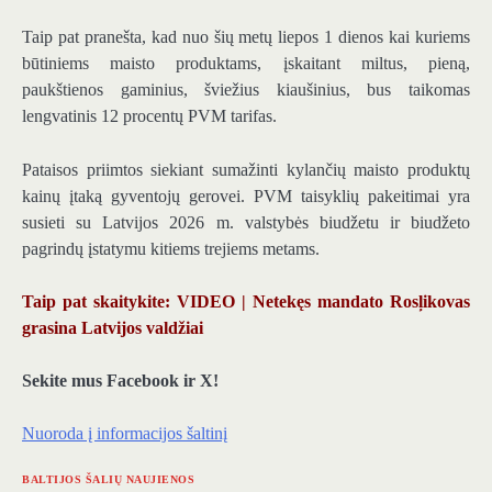
Taip pat pranešta, kad nuo šių metų liepos 1 dienos kai kuriems
būtiniems maisto produktams, įskaitant miltus, pieną,
paukštienos gaminius, šviežius kiaušinius, bus taikomas
lengvatinis 12 procentų PVM tarifas.
Pataisos priimtos siekiant sumažinti kylančių maisto produktų
kainų įtaką gyventojų gerovei. PVM taisyklių pakeitimai yra
susieti su Latvijos 2026 m. valstybės biudžetu ir biudžeto
pagrindų įstatymu kitiems trejiems metams.
Taip pat skaitykite: VIDEO | Netekęs mandato Rosļikovas
grasina Latvijos valdžiai
Sekite mus Facebook ir X!
Nuoroda į informacijos šaltinį
BALTIJOS ŠALIŲ NAUJIENOS