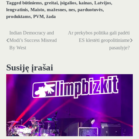
Tagged
būtiniems
,
greitai
,
įsigalios
,
kainas
,
Latvijos
,
lengvatinis
,
Maisto
,
mažesnes
,
nes
,
parduotuvės
,
produktams
,
PVM
,
žada
Indian Democracy and
Ar prekybos politika gali padėti
Navigacija
Modi’s Success Misread
ES klestėti geopolitiniame
tarp
By West
pasaulyje?
įrašų
Susiję įrašai