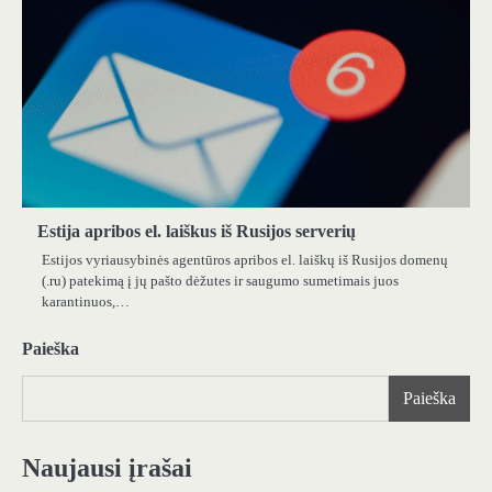
Estija apribos el. laiškus iš Rusijos serverių
Estijos vyriausybinės agentūros apribos el. laiškų iš Rusijos domenų
(.ru) patekimą į jų pašto dėžutes ir saugumo sumetimais juos
karantinuos,…
Paieška
Paieška
Naujausi įrašai