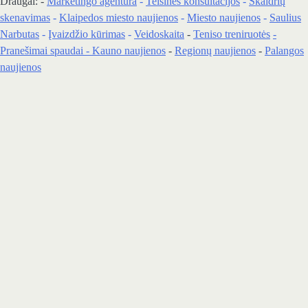
Draugai: -
Marketingo agentūra
-
Teisinės konsultacijos
-
Skaidrių
skenavimas
-
Klaipedos miesto naujienos
-
Miesto naujienos
-
Saulius
Narbutas
-
Įvaizdžio kūrimas
-
Veidoskaita
-
Teniso treniruotės
-
Pranešimai spaudai -
Kauno naujienos
-
Regionų naujienos
-
Palangos
naujienos