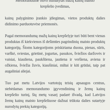
Memorandume buvo numatytas mažų kainų maisto
krepšelio įvedimas,
kainų palyginimo įrankio įdiegimas, vietos produktų dalies
didinimo parduotuvėse priemonės.
Pagal memorandumą mažų kainų krepšelyje turi būti bent vienas
produktas iš kiekvienos iš dešimties pagrindinių maisto produktų
kategorijų. Šioms kategorijoms priskiriama duona, pienas, sūris,
varškė, sviestas, grietinė, jogurtas, pasukos, šviežios daržovės ir
vaisiai, kiauliena, paukštiena, jautiena ir veršiena, aviena ir
ožkiena, šviežia žuvis, kiaušiniai, miltai ir kiti grūdai, taip pat
augaliniai aliejai.
Tuo pat metu Latvijos vartotojų teisių apsaugos centras,
stebėdamas memorandumo įgyvendinimą ir žemų kainų
krepšelio turinį, šių metų vasarį padarė išvadą, kad Latvijos
žemų kainų maisto krepšeliuose dažnai trūksta dalies sutartyje
nurodytų prekių kategorijų.