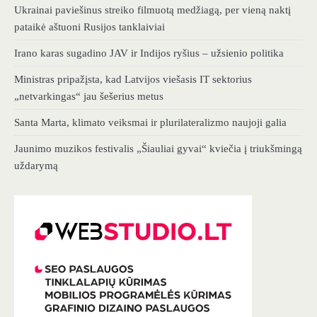
Ukrainai paviešinus streiko filmuotą medžiagą, per vieną naktį
pataikė aštuoni Rusijos tanklaiviai
Irano karas sugadino JAV ir Indijos ryšius – užsienio politika
Ministras pripažįsta, kad Latvijos viešasis IT sektorius
„netvarkingas“ jau šešerius metus
Santa Marta, klimato veiksmai ir plurilateralizmo naujoji galia
Jaunimo muzikos festivalis „Šiauliai gyvai“ kviečia į triukšmingą
uždarymą