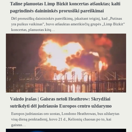
Taline planuotas Limp Bizkit koncertas atšauktas; kalti
pagrindinės dainininkės prorusiški pareiškimai
Dėl prorusiškų dainininkės pareiškimų, įskaitant teiginį, kad „Putinas
yra puikus vaikinas“, buvo atšauktas amerikiečių grupės „Limp Bizkit“
koncertas, planuotas kitų…
Vaizdo įrašas | Gaisras netoli Heathrow: Skrydžiai
sutrikdyti dėl judriausio Europos centro uždarymo
Europos judriausias oro uostas, Londono Heathrowas, bus uždarytas
visą dieną penktadienį, kovo 21 d., Kelionių chaosas po to, kai
gaisras…