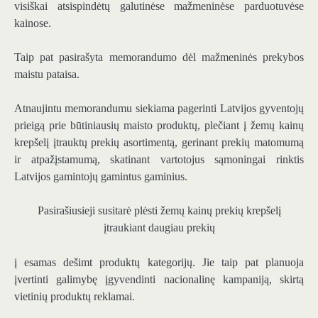
visiškai atsispindėtų galutinėse mažmeninėse parduotuvėse
kainose.
Taip pat pasirašyta memorandumo dėl mažmeninės prekybos
maistu pataisa.
Atnaujintu memorandumu siekiama pagerinti Latvijos gyventojų
prieigą prie būtiniausių maisto produktų, plečiant į žemų kainų
krepšelį įtrauktų prekių asortimentą, gerinant prekių matomumą
ir atpažįstamumą, skatinant vartotojus sąmoningai rinktis
Latvijos gamintojų gamintus gaminius.
Pasirašiusieji susitarė plėsti žemų kainų prekių krepšelį
įtraukiant daugiau prekių
į esamas dešimt produktų kategorijų. Jie taip pat planuoja
įvertinti galimybę įgyvendinti nacionalinę kampaniją, skirtą
vietinių produktų reklamai.