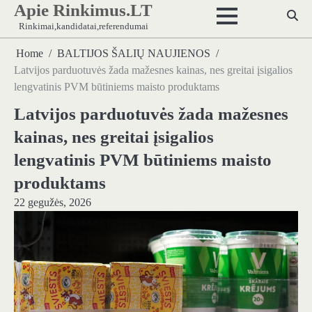
Apie Rinkimus.LT
Skip
to
Rinkimai,kandidatai,referendumai
content
Home
BALTIJOS ŠALIŲ NAUJIENOS
Latvijos parduotuvės žada mažesnes kainas, nes greitai įsigalios
lengvatinis PVM būtiniems maisto produktams
Latvijos parduotuvės žada mažesnes
kainas, nes greitai įsigalios
lengvatinis PVM būtiniems maisto
produktams
22 gegužės, 2026