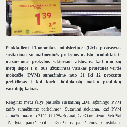
Penktadienį Ekonomikos ministerijoje (EM) pasirašytas
susitarimas su mažmeninės prekybos maisto produktais ir
mažmeninės prekybos sektoriaus atstovais, kad nuo šių
metų liepos 1 d. bus užtikrintas visiškas pridėtinės vertės
mokesčio (PVM) sumažinimo nuo 21 iki 12 procentų
perkėlimas į kai kurių būtiniausių maisto produktų
vartotojų kainas.
Renginio metu šalys pasirašė susitarimą „Dėl sąžiningo PVM
tarifo sumažinimo perkėlimo“. Sutartimi siekiama, kad PVM
sumažinimas nuo 21% iki 12% duonai, šviežiam pienui, šviežiai
atšaldytai paukštienai ir šviežiems paukštienos kiaušiniams