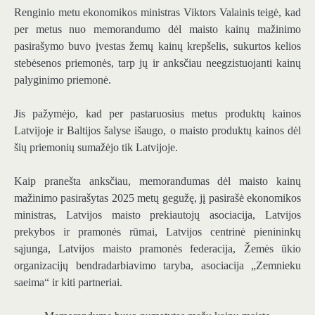
Renginio metu ekonomikos ministras Viktors Valainis teigė, kad
per metus nuo memorandumo dėl maisto kainų mažinimo
pasirašymo buvo įvestas žemų kainų krepšelis, sukurtos kelios
stebėsenos priemonės, tarp jų ir anksčiau neegzistuojanti kainų
palyginimo priemonė.
Jis pažymėjo, kad per pastaruosius metus produktų kainos
Latvijoje ir Baltijos šalyse išaugo, o maisto produktų kainos dėl
šių priemonių sumažėjo tik Latvijoje.
Kaip pranešta anksčiau, memorandumas dėl maisto kainų
mažinimo pasirašytas 2025 metų gegužę, jį pasirašė ekonomikos
ministras, Latvijos maisto prekiautojų asociacija, Latvijos
prekybos ir pramonės rūmai, Latvijos centrinė pienininkų
sąjunga, Latvijos maisto pramonės federacija, Žemės ūkio
organizacijų bendradarbiavimo taryba, asociacija „Zemnieku
saeima“ ir kiti partneriai.