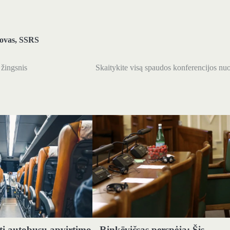
ovas
,
SSRS
 žingsnis
Skaitykite visą spaudos konferencijos nu
sti autobusų apvirtimo
Rinkēvičsas perspėja: Šis