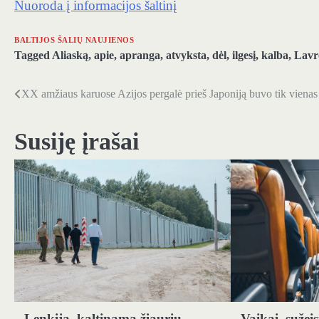
Nuoroda į informacijos šaltinį
BALTIJOS ŠALIŲ NAUJIENOS
Tagged
Aliaską
,
apie
,
apranga
,
atvyksta
,
dėl
,
ilgesį
,
kalba
,
Lavr
XX amžiaus karuose Azijos pergalė prieš Japoniją buvo tik vienas
Navigacija
tarp
Susiję įrašai
įrašų
Lenkija, kaltinama žiauriu
Vaikai, sužei