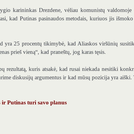
lygio karininkas Drezdene, vėliau komunistų valdomoje
nasi, kad Putinas pasinaudos metodais, kuriuos jis išmoko
kad yra 25 procentų tikimybė, kad Aliaskos viršūnių susiti
nas prieš vieną“, kad praneštų, jog karas tęsis.
ų rezultatą, kuris atsakė, kad rusai niekada nesitiki konkr
turime diskusijų argumentus ir kad mūsų pozicija yra aiški. 
 ir Putinas turi savo planus