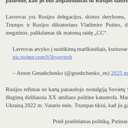
pasirodė, kad jis bus atspausdintas su Rusijos sant
Lavrovas yra Rusijos delegacijos, skirtos derybom
Trumpo ir Rusijos diktatoriaus Vladimiro Putino, dal
megztinio, palikdamas tik matomą raidę „CC“.
Lavrovas atvyko į susitikimą marškinėliais, kuriuos
pic.twitter.com/h5hyuvtrob
– Anton Gerashchenko (@geashchenko_en)
2025 m
Rusijos režimas ne kartą panaudojo nostalgiją Sovietų
žlugimą didžiausia XX amžiaus politine katastrofa. Maskvo
Ukrainą 2022 m. Vasario mėn. Trumpas tikisi, kad jis ga
Prieš pradėdamas politiką, Putin