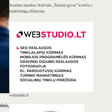
Jaunimo muzikos festivalis „Šiauliai gyvai“ kviečia į
triukšmingą uždarymą
webstudio.lt
inis,