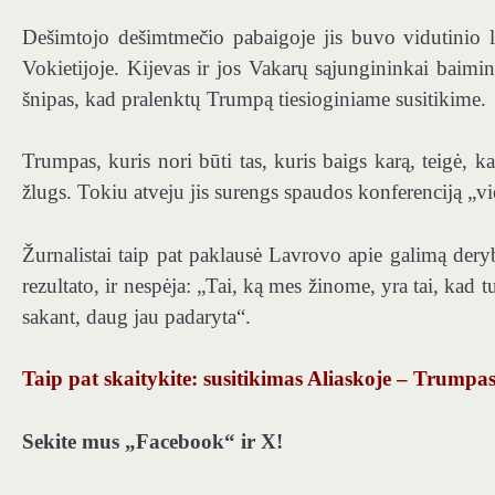
Dešimtojo dešimtmečio pabaigoje jis buvo vidutinio 
Vokietijoje. Kijevas ir jos Vakarų sąjungininkai baimi
šnipas, kad pralenktų Trumpą tiesioginiame susitikime.
Trumpas, kuris nori būti tas, kuris baigs karą, teigė, 
žlugs. Tokiu atveju jis surengs spaudos konferenciją „vie
Žurnalistai taip pat paklausė Lavrovo apie galimą deryb
rezultato, ir nespėja: „Tai, ką mes žinome, yra tai, kad 
sakant, daug jau padaryta“.
Taip pat skaitykite: susitikimas Aliaskoje – Trumpas
Sekite mus „Facebook“ ir X!