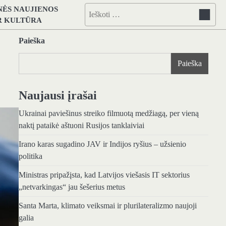
NĖS NAUJIENOS
Ieškoti:
IR KULTŪRA
Paieška
Paieška
Naujausi įrašai
Ukrainai paviešinus streiko filmuotą medžiagą, per vieną
naktį pataikė aštuoni Rusijos tanklaiviai
Irano karas sugadino JAV ir Indijos ryšius – užsienio
politika
Ministras pripažįsta, kad Latvijos viešasis IT sektorius
„netvarkingas“ jau šešerius metus
Santa Marta, klimato veiksmai ir plurilateralizmo naujoji
galia