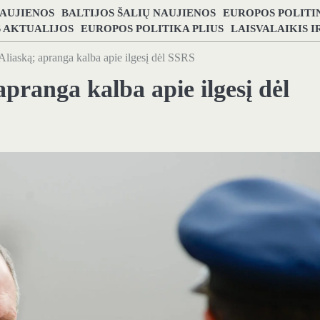
NAUJIENOS
BALTIJOS ŠALIŲ NAUJIENOS
EUROPOS POLITI
S AKTUALIJOS
EUROPOS POLITIKA PLIUS
LAISVALAIKIS 
Aliaską; apranga kalba apie ilgesį dėl SSRS
apranga kalba apie ilgesį dėl