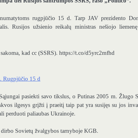
rumpa dėl Rusijos santrumpos SSRS, rašo „Politico“.
s, numatytoms rugpjūčio 15 d. Tarp JAV prezidento Do
is. Rusijos užsienio reikalų ministras nešiojo liemenę
e sakoma, kad сс (SSRS). https://t.co/d5yrc2mfhd
. Rugpjūčio 15 d
 Sąjungai pasiekti savo tikslus, o Putinas 2005 m. Žlugo
s ilgesys grįžti į praeitį taip pat yra susijęs su jos invaz
li perduoti paliaubas Ukrainoje.
as dirbo Sovietų žvalgybos tarnyboje KGB.