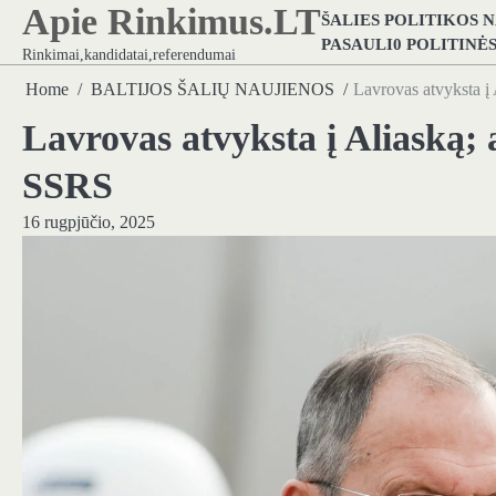
Apie Rinkimus.LT
Skip
ŠALIES POLITIKOS 
to
PASAULI0 POLITINĖ
Rinkimai,kandidatai,referendumai
content
Home
BALTIJOS ŠALIŲ NAUJIENOS
Lavrovas atvyksta į 
Lavrovas atvyksta į Aliaską; 
SSRS
16 rugpjūčio, 2025