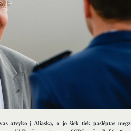
vas atvyko į Aliaską, o jo šiek tiek paslėptas megzt