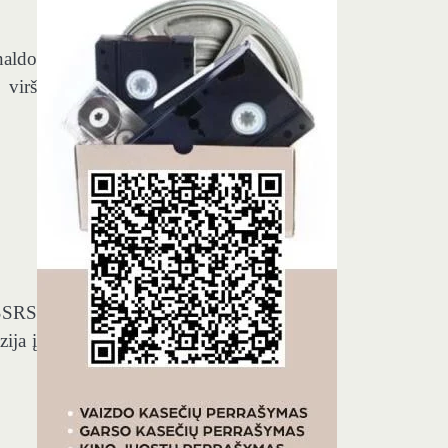
naldo
 virš
 SSRS
ija į