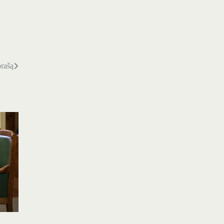
orašą