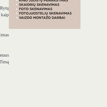
 Rytų
 kaip
kimas
etaus
Tiesą