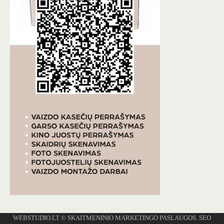
WEBSTUDIO.LT
© SKAITMENINIO MARKETINGO PASLAUGOS. SEO