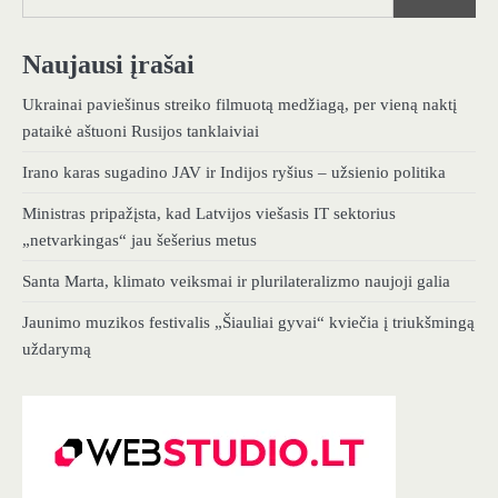
Naujausi įrašai
Ukrainai paviešinus streiko filmuotą medžiagą, per vieną naktį
pataikė aštuoni Rusijos tanklaiviai
Irano karas sugadino JAV ir Indijos ryšius – užsienio politika
Ministras pripažįsta, kad Latvijos viešasis IT sektorius
„netvarkingas“ jau šešerius metus
Santa Marta, klimato veiksmai ir plurilateralizmo naujoji galia
Jaunimo muzikos festivalis „Šiauliai gyvai“ kviečia į triukšmingą
uždarymą