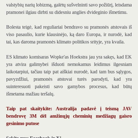
valstybių narių lobizmą, galėtų sušvelninti savo požiūrį, leisdama
pramonei ilgiau dirbti su didesniu anglies dvideginio išmetimu.
Bolesta teigė, kad reguliariai bendravo su pramonės atstovais iš
viso pasaulio, kurie klausinėjo, ką daro Europa, ir nurodė, kad
tai, kas daroma pramonės klimato politikos srityje, yra kvaila.
ES klimato komisaras Wopke'as Hoekstra jau yra sakęs, kad EK
yra atvira galimybei išduoti nemokamus leidimus ilgesniam
laikotarpiui, tačiau taip pat aiškiai nurodė, kad tam bus sąlygos,
pavyzdžiui, pramonės atstovai turės parodyti, kad yra
suinteresuoti pakeisti savo gamybos procesus, kad būtų
išmetama mažiau teršalų.
Taip pat skaitykite: Australija padavė į teismą JAV
bendrovę 3M dėl amžinųjų cheminių medžiagų gaisro
gesinimo putose