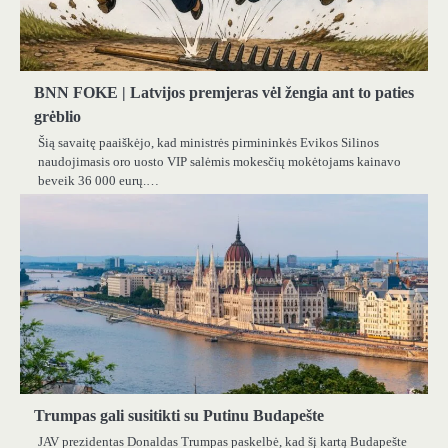
BNN FOKE | Latvijos premjeras vėl žengia ant to paties
grėblio
Šią savaitę paaiškėjo, kad ministrės pirmininkės Evikos Silinos
naudojimasis oro uosto VIP salėmis mokesčių mokėtojams kainavo
beveik 36 000 eurų.…
Trumpas gali susitikti su Putinu Budapešte
JAV prezidentas Donaldas Trumpas paskelbė, kad šį kartą Budapešte