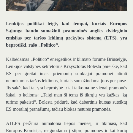
Lenkijos politikai teigė, kad tempai, kuriais Europos
Sąjunga bando sumažinti pramoninės anglies dvideginio
emisijas per taršos leidimų prekybos sistemą (ETS), yra
beprotiški, rašo „Politico“.
Kalbėdamas „Politico“ energetikos ir klimato forume Briuselyje,
Lenkijos valstybės sekretorius Krzysztofas ​​Bolesta pareiškė, kad
ES per greitai imasi priemonių sunkiajai pramonei atimti
nemokamus taršos leidimus, kartais sumažindama juos per pusę.
Jis sakė, kad tai yra beprotybė ir tai taikoma ne vienai pramonės
šakai, o kelioms: „Taigi man ši tema iš tikrųjų yra kažkas, ką
turime pakeisti“. Bolesta pridūrė, kad dabartinis kursas suteiktų
ES moralinį pranašumą, tačiau blokas neturės pramonės.
ATLPS peržiūra numatoma liepos mėnesį, ir tikimasi, kad
Europos Komisija, reaguodama į stiprų pramonės ir kai kurių