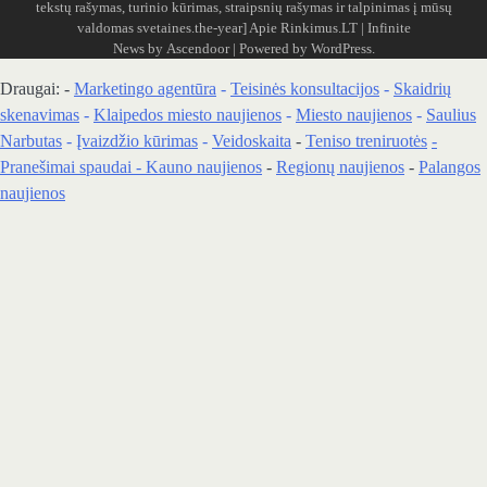
tekstų rašymas, turinio kūrimas, straipsnių rašymas ir talpinimas į mūsų
valdomas svetaines.the-year]
Apie Rinkimus.LT
| Infinite
News by
Ascendoor
| Powered by
WordPress
.
Draugai: -
Marketingo agentūra
-
Teisinės konsultacijos
-
Skaidrių
skenavimas
-
Klaipedos miesto naujienos
-
Miesto naujienos
-
Saulius
Narbutas
-
Įvaizdžio kūrimas
-
Veidoskaita
-
Teniso treniruotės
-
Pranešimai spaudai -
Kauno naujienos
-
Regionų naujienos
-
Palangos
naujienos