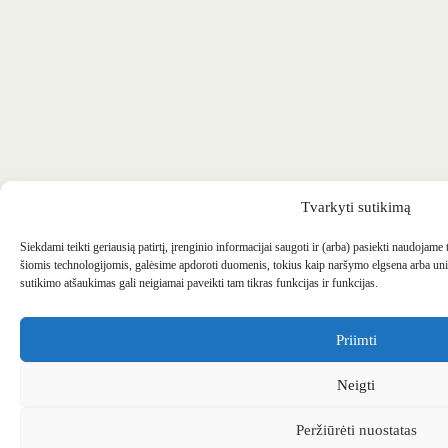
Tvarkyti sutikimą
Siekdami teikti geriausią patirtį, įrenginio informacijai saugoti ir (arba) pasiekti naudojame
šiomis technologijomis, galėsime apdoroti duomenis, tokius kaip naršymo elgsena arba uni
sutikimo atšaukimas gali neigiamai paveikti tam tikras funkcijas ir funkcijas.
Priimti
Neigti
Peržiūrėti nuostatas