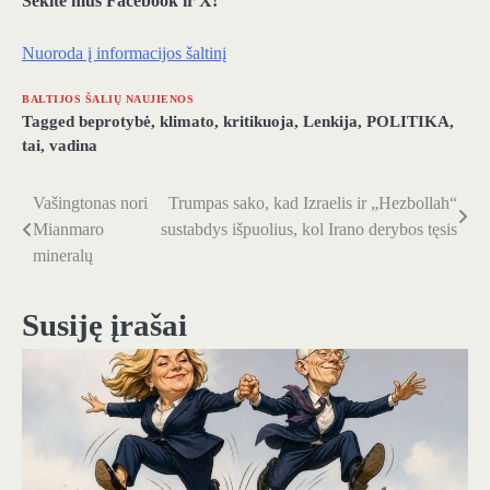
Sekite mus Facebook ir X!
Nuoroda į informacijos šaltinį
BALTIJOS ŠALIŲ NAUJIENOS
Tagged
beprotybė
,
klimato
,
kritikuoja
,
Lenkija
,
POLITIKA
,
tai
,
vadina
Vašingtonas nori
Trumpas sako, kad Izraelis ir „Hezbollah“
Navigacija
Mianmaro
sustabdys išpuolius, kol Irano derybos tęsis
tarp
mineralų
įrašų
Susiję įrašai