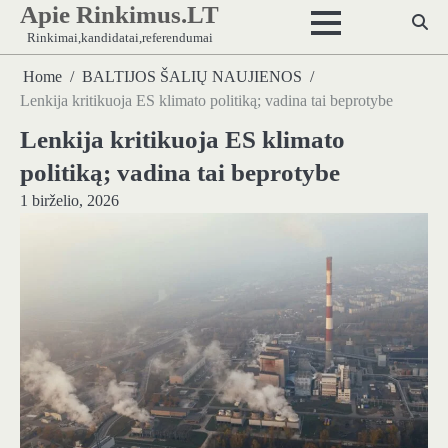
Apie Rinkimus.LT
Skip
to
Rinkimai,kandidatai,referendumai
content
Home
BALTIJOS ŠALIŲ NAUJIENOS
Lenkija kritikuoja ES klimato politiką; vadina tai beprotybe
Lenkija kritikuoja ES klimato
politiką; vadina tai beprotybe
1 birželio, 2026