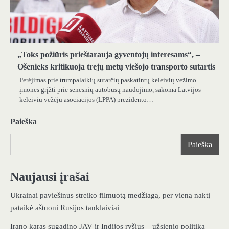
„Toks požiūris prieštarauja gyventojų interesams“, –
Ošenieks kritikuoja trejų metų viešojo transporto sutartis
Perėjimas prie trumpalaikių sutarčių paskatintų keleivių vežimo
įmones grįžti prie senesnių autobusų naudojimo, sakoma Latvijos
keleivių vežėjų asociacijos (LPPA) prezidento…
Paieška
Paieška
Naujausi įrašai
Ukrainai paviešinus streiko filmuotą medžiagą, per vieną naktį
pataikė aštuoni Rusijos tanklaiviai
Irano karas sugadino JAV ir Indijos ryšius – užsienio politika