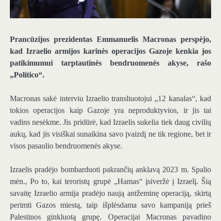
Prancūzijos prezidentas Emmanuelis Macronas perspėjo,
kad Izraelio armijos karinės operacijos Gazoje kenkia jos
patikimumui tarptautinės bendruomenės akyse, rašo
„Politico“.
Macronas sakė interviu Izraelio transliuotojui „12 kanalas“, kad
tokios operacijos kaip Gazoje yra neproduktyvios, ir jis tai
vadins nesėkme. Jis pridūrė, kad Izraelis sukelia tiek daug civilių
aukų, kad jis visiškai sunaikina savo įvaizdį ne tik regione, bet ir
visos pasaulio bendruomenės akyse.
Izraelis pradėjo bombarduoti pakrančių anklavą 2023 m. Spalio
mėn., Po to, kai teroristų grupė „Hamas“ įsiveržė į Izraelį. Šią
savaitę Izraelio armija pradėjo naują antžeminę operaciją, skirtą
perimti Gazos miestą, taip išplėsdama savo kampaniją prieš
Palestinos ginkluotą grupę. Operacijai Macronas pavadino