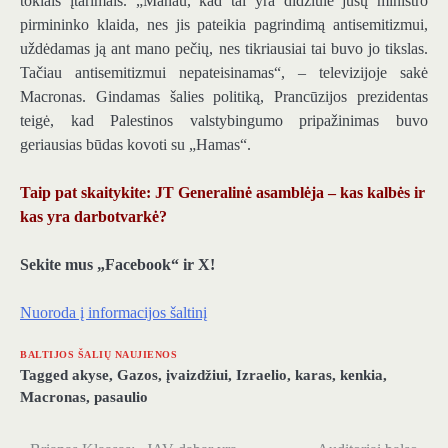
tokiais įtarimais. „Manau, kad tai yra didžiulė jūsų ministro
pirmininko klaida, nes jis pateikia pagrindimą antisemitizmui,
uždėdamas ją ant mano pečių, nes tikriausiai tai buvo jo tikslas.
Tačiau antisemitizmui nepateisinamas“, – televizijoje sakė
Macronas. Gindamas šalies politiką, Prancūzijos prezidentas
teigė, kad Palestinos valstybingumo pripažinimas buvo
geriausias būdas kovoti su „Hamas“.
Taip pat skaitykite: JT Generalinė asamblėja – kas kalbės ir
kas yra darbotvarkė?
Sekite mus „Facebook“ ir X!
Nuoroda į informacijos šaltinį
BALTIJOS ŠALIŲ NAUJIENOS
Tagged
akyse
,
Gazos
,
įvaizdžiui
,
Izraelio
,
karas
,
kenkia
,
Macronas
,
pasaulio