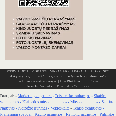
WEBSTUDIO.LT
© SKAITMENINIO MARKETINGO PASLAUGOS. SEO
tekstų rašymas, turinio kūrimas, straipsnių rašymas ir talpinimas į mūsų
valdomas svetaines.the-year]
Apie Rinkimus.LT
| Infinite
News by
Ascendoor
| Powered by
WordPress
.
Draugai: -
Marketingo agentūra
-
Teisinės konsultacijos
-
Skaidrių
skenavimas
-
Klaipedos miesto naujienos
-
Miesto naujienos
-
Saulius
Narbutas
-
Įvaizdžio kūrimas
-
Veidoskaita
-
Teniso treniruotės
-
Pranešimai spaudai -
Kauno naujienos
-
Regionų naujienos
-
Palangos