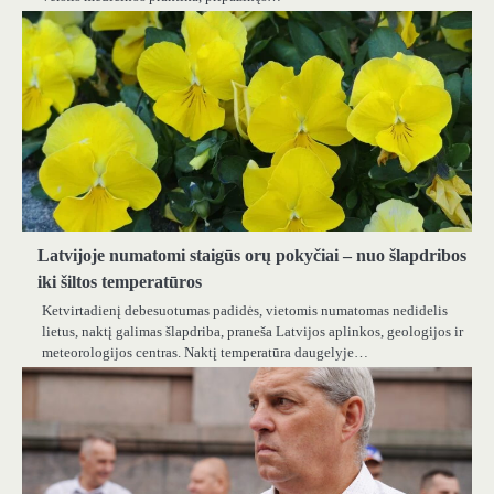
Latvijoje numatomi staigūs orų pokyčiai – nuo ​​šlapdribos
iki šiltos temperatūros
Ketvirtadienį debesuotumas padidės, vietomis numatomas nedidelis
lietus, naktį galimas šlapdriba, praneša Latvijos aplinkos, geologijos ir
meteorologijos centras. Naktį temperatūra daugelyje…