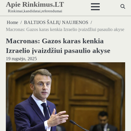
Apie Rinkimus.LT
Skip
to
Rinkimai,kandidatai,referendumai
content
Home
BALTIJOS ŠALIŲ NAUJIENOS
Macronas: Gazos karas kenkia Izraelio įvaizdžiui pasaulio akyse
Macronas: Gazos karas kenkia
Izraelio įvaizdžiui pasaulio akyse
19 rugsėjo, 2025