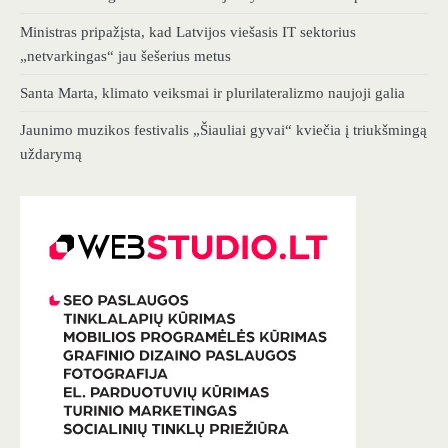
Ministras pripažįsta, kad Latvijos viešasis IT sektorius
„netvarkingas“ jau šešerius metus
Santa Marta, klimato veiksmai ir plurilateralizmo naujoji galia
Jaunimo muzikos festivalis „Šiauliai gyvai“ kviečia į triukšmingą
uždarymą