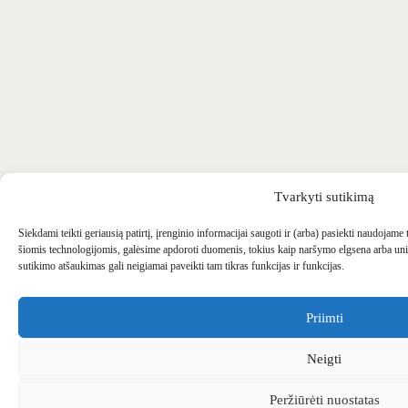
Tvarkyti sutikimą
Siekdami teikti geriausią patirtį, įrenginio informacijai saugoti ir (arba) pasiekti naudojame
šiomis technologijomis, galėsime apdoroti duomenis, tokius kaip naršymo elgsena arba uni
sutikimo atšaukimas gali neigiamai paveikti tam tikras funkcijas ir funkcijas.
Priimti
Neigti
Peržiūrėti nuostatas