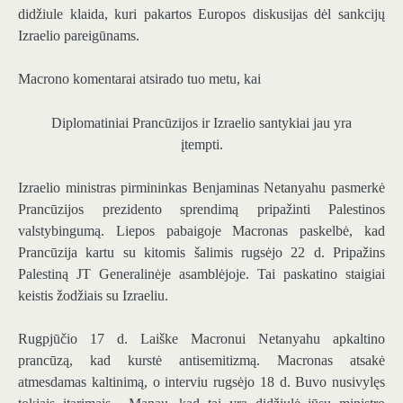
didžiule klaida, kuri pakartos Europos diskusijas dėl sankcijų
Izraelio pareigūnams.
Macrono komentarai atsirado tuo metu, kai
Diplomatiniai Prancūzijos ir Izraelio santykiai jau yra
įtempti.
Izraelio ministras pirmininkas Benjaminas Netanyahu pasmerkė
Prancūzijos prezidento sprendimą pripažinti Palestinos
valstybingumą. Liepos pabaigoje Macronas paskelbė, kad
Prancūzija kartu su kitomis šalimis rugsėjo 22 d. Pripažins
Palestiną JT Generalinėje asamblėjoje. Tai paskatino staigiai
keistis žodžiais su Izraeliu.
Rugpjūčio 17 d. Laiške Macronui Netanyahu apkaltino
prancūzą, kad kurstė antisemitizmą. Macronas atsakė
atmesdamas kaltinimą, o interviu rugsėjo 18 d. Buvo nusivylęs