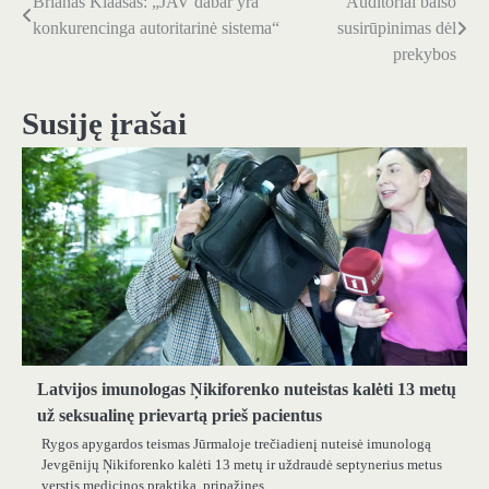
Brianas Klaasas: „JAV dabar yra
Auditoriai balso
Navigacija
konkurencinga autoritarinė sistema“
susirūpinimas dėl
tarp
prekybos
įrašų
Susiję įrašai
Latvijos imunologas Ņikiforenko nuteistas kalėti 13 metų
už seksualinę prievartą prieš pacientus
Rygos apygardos teismas Jūrmaloje trečiadienį nuteisė imunologą
Jevgēnijų Ņikiforenko kalėti 13 metų ir uždraudė septynerius metus
verstis medicinos praktika, pripažinęs…