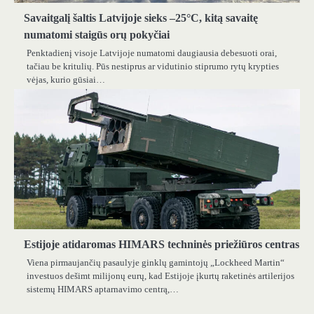
Savaitgalį šaltis Latvijoje sieks –25°C, kitą savaitę
numatomi staigūs orų pokyčiai
Penktadienį visoje Latvijoje numatomi daugiausia debesuoti orai,
tačiau be kritulių. Pūs nestiprus ar vidutinio stiprumo rytų krypties
vėjas, kurio gūsiai…
Estijoje atidaromas HIMARS techninės priežiūros centras
Viena pirmaujančių pasaulyje ginklų gamintojų „Lockheed Martin“
investuos dešimt milijonų eurų, kad Estijoje įkurtų raketinės artilerijos
sistemų HIMARS aptarnavimo centrą,…