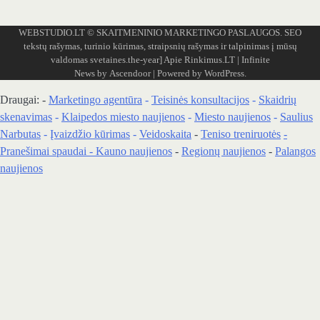
WEBSTUDIO.LT
© SKAITMENINIO MARKETINGO PASLAUGOS. SEO
tekstų rašymas, turinio kūrimas, straipsnių rašymas ir talpinimas į mūsų
valdomas svetaines.the-year]
Apie Rinkimus.LT
| Infinite
News by
Ascendoor
| Powered by
WordPress
.
Draugai: -
Marketingo agentūra
-
Teisinės konsultacijos
-
Skaidrių
skenavimas
-
Klaipedos miesto naujienos
-
Miesto naujienos
-
Saulius
Narbutas
-
Įvaizdžio kūrimas
-
Veidoskaita
-
Teniso treniruotės
-
Pranešimai spaudai -
Kauno naujienos
-
Regionų naujienos
-
Palangos
naujienos