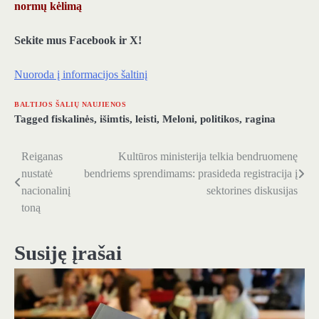
normų kėlimą
Sekite mus Facebook ir X!
Nuoroda į informacijos šaltinį
BALTIJOS ŠALIŲ NAUJIENOS
Tagged
fiskalinės
,
išimtis
,
leisti
,
Meloni
,
politikos
,
ragina
Reiganas
Kultūros ministerija telkia bendruomenę
Navigacija
nustatė
bendriems sprendimams: prasideda registracija į
tarp
nacionalinį
sektorines diskusijas
toną
įrašų
Susiję įrašai