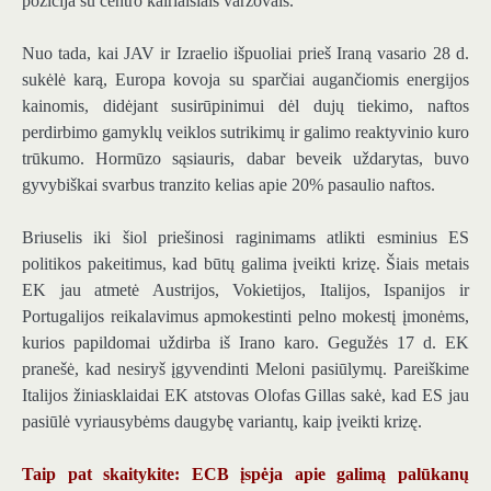
pozicija su centro kairiaisiais varžovais.
Nuo tada, kai JAV ir Izraelio išpuoliai prieš Iraną vasario 28 d.
sukėlė karą, Europa kovoja su sparčiai augančiomis energijos
kainomis, didėjant susirūpinimui dėl dujų tiekimo, naftos
perdirbimo gamyklų veiklos sutrikimų ir galimo reaktyvinio kuro
trūkumo. Hormūzo sąsiauris, dabar beveik uždarytas, buvo
gyvybiškai svarbus tranzito kelias apie 20% pasaulio naftos.
Briuselis iki šiol priešinosi raginimams atlikti esminius ES
politikos pakeitimus, kad būtų galima įveikti krizę. Šiais metais
EK jau atmetė Austrijos, Vokietijos, Italijos, Ispanijos ir
Portugalijos reikalavimus apmokestinti pelno mokestį įmonėms,
kurios papildomai uždirba iš Irano karo. Gegužės 17 d. EK
pranešė, kad nesiryš įgyvendinti Meloni pasiūlymų. Pareiškime
Italijos žiniasklaidai EK atstovas Olofas Gillas sakė, kad ES jau
pasiūlė vyriausybėms daugybę variantų, kaip įveikti krizę.
Taip pat skaitykite: ECB įspėja apie galimą palūkanų