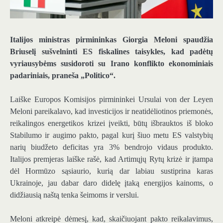
Italijos ministras pirmininkas Giorgia Meloni spaudžia
Briuselį sušvelninti ES fiskalines taisykles, kad padėtų
vyriausybėms susidoroti su Irano konflikto ekonominiais
padariniais, praneša „Politico“.
Laiške Europos Komisijos pirmininkei Ursulai von der Leyen
Meloni pareikalavo, kad investicijos ir neatidėliotinos priemonės,
reikalingos energetikos krizei įveikti, būtų išbrauktos iš bloko
Stabilumo ir augimo pakto, pagal kurį šiuo metu ES valstybių
narių biudžeto deficitas yra 3% bendrojo vidaus produkto.
Italijos premjeras laiške rašė, kad Artimųjų Rytų krizė ir įtampa
dėl Hormūzo sąsiaurio, kurią dar labiau sustiprina karas
Ukrainoje, jau dabar daro didelę įtaką energijos kainoms, o
didžiausią naštą tenka šeimoms ir verslui.
Meloni atkreipė dėmesį, kad, skaičiuojant pakto reikalavimus,