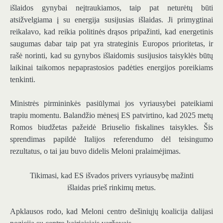
išlaidos gynybai neįtraukiamos, taip pat neturėtų būti
atsižvelgiama į su energija susijusias išlaidas. Ji primygtinai
reikalavo, kad reikia politinės drąsos pripažinti, kad energetinis
saugumas dabar taip pat yra strateginis Europos prioritetas, ir
rašė norinti, kad su gynybos išlaidomis susijusios taisyklės būtų
laikinai taikomos nepaprastosios padėties energijos poreikiams
tenkinti.
Ministrės pirmininkės pasiūlymai jos vyriausybei pateikiami
trapiu momentu. Balandžio mėnesį ES patvirtino, kad 2025 metų
Romos biudžetas pažeidė Briuselio fiskalines taisykles. Šis
sprendimas papildė Italijos referendumo dėl teisingumo
rezultatus, o tai jau buvo didelis Meloni pralaimėjimas.
Tikimasi, kad ES išvados privers vyriausybę mažinti
išlaidas prieš rinkimų metus.
Apklausos rodo, kad Meloni centro dešiniųjų koalicija dalijasi