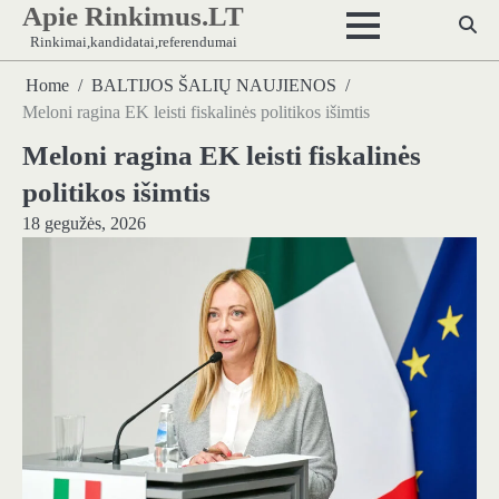
Apie Rinkimus.LT
Skip
to
Rinkimai,kandidatai,referendumai
content
Home
BALTIJOS ŠALIŲ NAUJIENOS
Meloni ragina EK leisti fiskalinės politikos išimtis
Meloni ragina EK leisti fiskalinės
politikos išimtis
18 gegužės, 2026