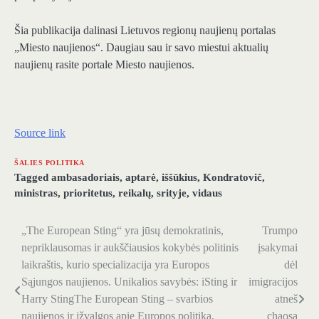
Šia publikacija dalinasi Lietuvos regionų naujienų portalas
„Miesto naujienos“. Daugiau sau ir savo miestui aktualių
naujienų rasite portale Miesto naujienos.
Source link
ŠALIES POLITIKA
Tagged
ambasadoriais
,
aptarė
,
iššūkius
,
Kondratovič
,
ministras
,
prioritetus
,
reikalų
,
srityje
,
vidaus
„The European Sting“ yra jūsų demokratinis,
Trumpo
Navigacija
nepriklausomas ir aukščiausios kokybės politinis
įsakymai
tarp
laikraštis, kurio specializacija yra Europos
dėl
Sąjungos naujienos. Unikalios savybės: iSting ir
imigracijos
įrašų
Harry StingThe European Sting – svarbios
atneš
naujienos ir įžvalgos apie Europos politiką,
chaosą