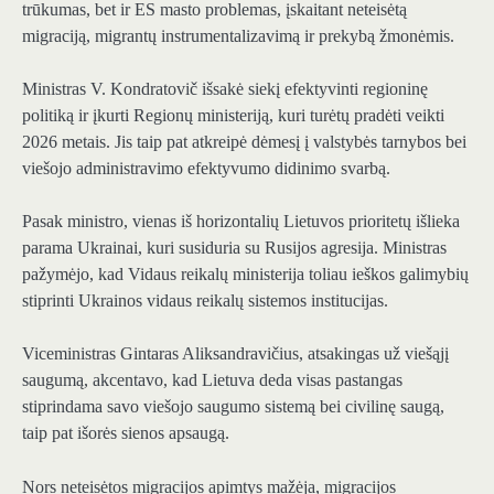
trūkumas, bet ir ES masto problemas, įskaitant neteisėtą
migraciją, migrantų instrumentalizavimą ir prekybą žmonėmis.
Ministras V. Kondratovič išsakė siekį efektyvinti regioninę
politiką ir įkurti Regionų ministeriją, kuri turėtų pradėti veikti
2026 metais. Jis taip pat atkreipė dėmesį į valstybės tarnybos bei
viešojo administravimo efektyvumo didinimo svarbą.
Pasak ministro, vienas iš horizontalių Lietuvos prioritetų išlieka
parama Ukrainai, kuri susiduria su Rusijos agresija. Ministras
pažymėjo, kad Vidaus reikalų ministerija toliau ieškos galimybių
stiprinti Ukrainos vidaus reikalų sistemos institucijas.
Viceministras Gintaras Aliksandravičius, atsakingas už viešąjį
saugumą, akcentavo, kad Lietuva deda visas pastangas
stiprindama savo viešojo saugumo sistemą bei civilinę saugą,
taip pat išorės sienos apsaugą.
Nors neteisėtos migracijos apimtys mažėja, migracijos