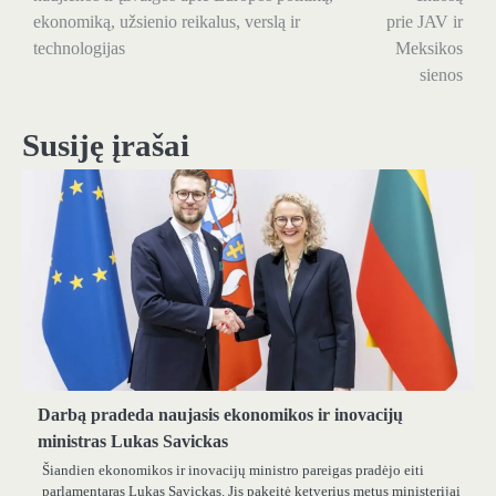
ekonomiką, užsienio reikalus, verslą ir
prie JAV ir
technologijas
Meksikos
sienos
Susiję įrašai
Darbą pradeda naujasis ekonomikos ir inovacijų
ministras Lukas Savickas
Šiandien ekonomikos ir inovacijų ministro pareigas pradėjo eiti
parlamentaras Lukas Savickas. Jis pakeitė ketverius metus ministerijai