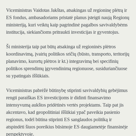
Viceministras Vaidotas Jakštas, atsakingas už regioninę plėtrą ir
ES fondus, ambasadoriams pristatė planus įsteigti naują Regionų
ministeriją, kuri veiktų kaip pagrindinė pagalbos savivaldybėms
institucija, siekiančioms pritraukti investicijas ir gyventojus.
Ši ministerija taip pat būtų atsakinga už regioninės plėtros
koordinavimą, įvairių politikos sričių (būsto, transporto, teritorijų
planavimo, kurortų plėtros ir kt.) integravimą bei specifinių
politikos sprendimų įgyvendinimą regionuose, susiduriančiuose
su ypatingais iššūkiais.
Viceministras pabrėžė būtinybę stiprinti savivaldybių gebėjimus
rengti paraiškas ES investicijoms ir didinti finansavimo
intensyvumą aukštos pridėtinės vertės projektams. Taip pat jis
akcentavo, kad geopolitiniai iššūkiai ypač paveikia pasienio
regionus, todėl būtina stiprinti ES sanglaudos politiką ir
atspindėti šiuos poreikius būsimoje ES daugiametėje finansinėje
perspektyvoje.