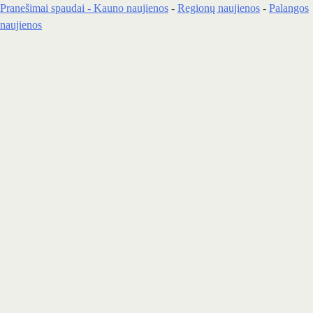
Pranešimai spaudai -
Kauno naujienos
-
Regionų naujienos
-
Palangos
naujienos