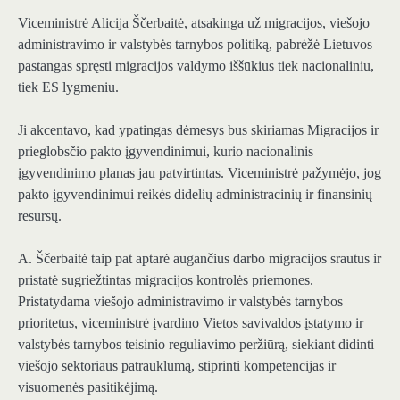
Viceministrė Alicija Ščerbaitė, atsakinga už migracijos, viešojo
administravimo ir valstybės tarnybos politiką, pabrėžė Lietuvos
pastangas spręsti migracijos valdymo iššūkius tiek nacionaliniu,
tiek ES lygmeniu.
Ji akcentavo, kad ypatingas dėmesys bus skiriamas Migracijos ir
prieglobsčio pakto įgyvendinimui, kurio nacionalinis
įgyvendinimo planas jau patvirtintas. Viceministrė pažymėjo, jog
pakto įgyvendinimui reikės didelių administracinių ir finansinių
resursų.
A. Ščerbaitė taip pat aptarė augančius darbo migracijos srautus ir
pristatė sugriežtintas migracijos kontrolės priemones.
Pristatydama viešojo administravimo ir valstybės tarnybos
prioritetus, viceministrė įvardino Vietos savivaldos įstatymo ir
valstybės tarnybos teisinio reguliavimo peržiūrą, siekiant didinti
viešojo sektoriaus patrauklumą, stiprinti kompetencijas ir
visuomenės pasitikėjimą.