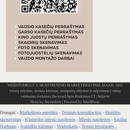
WEBSTUDIO.LT
© SKAITMENINIO MARKETINGO PASLAUGOS. SEO
tekstų rašymas, turinio kūrimas, straipsnių rašymas ir talpinimas į mūsų
valdomas svetaines.the-year]
Apie Rinkimus.LT
| Infinite
News by
Ascendoor
| Powered by
WordPress
.
Draugai: -
Marketingo agentūra
-
Teisinės konsultacijos
-
Skaidrių
skenavimas
-
Klaipedos miesto naujienos
-
Miesto naujienos
-
Saulius
Narbutas
-
Įvaizdžio kūrimas
-
Veidoskaita
-
Teniso treniruotės
-