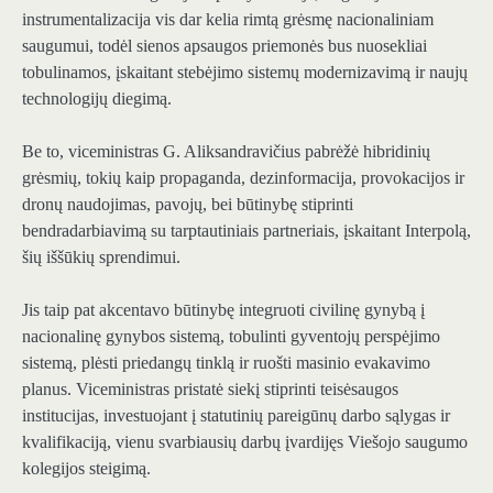
instrumentalizacija vis dar kelia rimtą grėsmę nacionaliniam
saugumui, todėl sienos apsaugos priemonės bus nuosekliai
tobulinamos, įskaitant stebėjimo sistemų modernizavimą ir naujų
technologijų diegimą.
Be to, viceministras G. Aliksandravičius pabrėžė hibridinių
grėsmių, tokių kaip propaganda, dezinformacija, provokacijos ir
dronų naudojimas, pavojų, bei būtinybę stiprinti
bendradarbiavimą su tarptautiniais partneriais, įskaitant Interpolą,
šių iššūkių sprendimui.
Jis taip pat akcentavo būtinybę integruoti civilinę gynybą į
nacionalinę gynybos sistemą, tobulinti gyventojų perspėjimo
sistemą, plėsti priedangų tinklą ir ruošti masinio evakavimo
planus. Viceministras pristatė siekį stiprinti teisėsaugos
institucijas, investuojant į statutinių pareigūnų darbo sąlygas ir
kvalifikaciją, vienu svarbiausių darbų įvardijęs Viešojo saugumo
kolegijos steigimą.