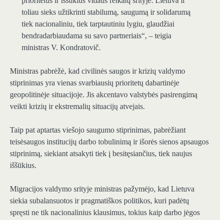
prioritetus ir iššūkius vidaus reikalų srityje. Lietuva ir
toliau sieks užtikrinti stabilumą, saugumą ir solidarumą
tiek nacionaliniu, tiek tarptautiniu lygiu, glaudžiai
bendradarbiaudama su savo partneriais“, – teigia
ministras V. Kondratovič.
Ministras pabrėžė, kad civilinės saugos ir krizių valdymo
stiprinimas yra vienas svarbiausių prioritetų dabartinėje
geopolitinėje situacijoje. Jis akcentavo valstybės pasirengimą
veikti krizių ir ekstremalių situacijų atvejais.
Taip pat aptartas viešojo saugumo stiprinimas, pabrėžiant
teisėsaugos institucijų darbo tobulinimą ir išorės sienos apsaugos
stiprinimą, siekiant atsakyti tiek į besitęsiančius, tiek naujus
iššūkius.
Migracijos valdymo srityje ministras pažymėjo, kad Lietuva
siekia subalansuotos ir pragmatiškos politikos, kuri padėtų
spręsti ne tik nacionalinius klausimus, tokius kaip darbo jėgos