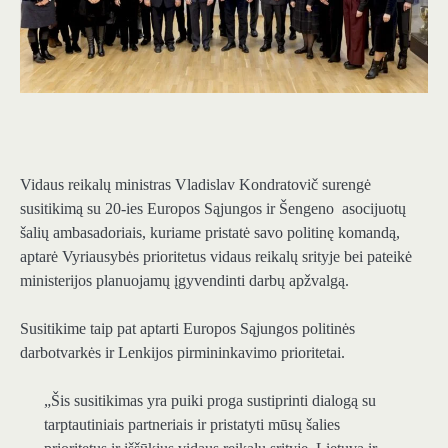
Vidaus reikalų ministras Vladislav Kondratovič surengė
susitikimą su 20-ies Europos Sąjungos ir Šengeno asocijuotų
šalių ambasadoriais, kuriame pristatė savo politinę komandą,
aptarė Vyriausybės prioritetus vidaus reikalų srityje bei pateikė
ministerijos planuojamų įgyvendinti darbų apžvalgą.
Susitikime taip pat aptarti Europos Sąjungos politinės
darbotvarkės ir Lenkijos pirmininkavimo prioritetai.
„Šis susitikimas yra puiki proga sustiprinti dialogą su
tarptautiniais partneriais ir pristatyti mūsų šalies