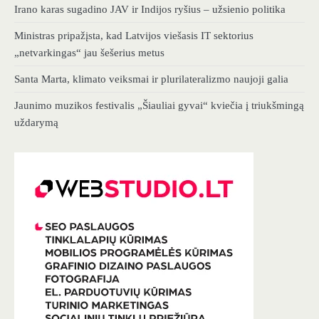
Irano karas sugadino JAV ir Indijos ryšius – užsienio politika
Ministras pripažįsta, kad Latvijos viešasis IT sektorius
„netvarkingas“ jau šešerius metus
Santa Marta, klimato veiksmai ir plurilateralizmo naujoji galia
Jaunimo muzikos festivalis „Šiauliai gyvai“ kviečia į triukšmingą
uždarymą