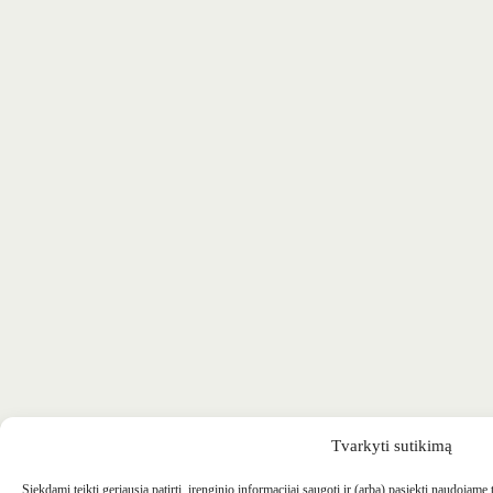
Tvarkyti sutikimą
Siekdami teikti geriausią patirtį, įrenginio informacijai saugoti ir (arba) pasiekti naudojame