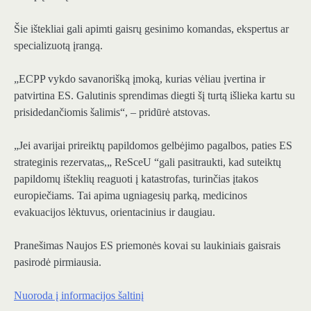
Šie ištekliai gali apimti gaisrų gesinimo komandas, ekspertus ar
specializuotą įrangą.
„ECPP vykdo savanorišką įmoką, kurias vėliau įvertina ir
patvirtina ES. Galutinis sprendimas diegti šį turtą išlieka kartu su
prisidedančiomis šalimis“, – pridūrė atstovas.
„Jei avarijai prireiktų papildomos gelbėjimo pagalbos, paties ES
strateginis rezervatas,„ ReSceU “gali pasitraukti, kad suteiktų
papildomų išteklių reaguoti į katastrofas, turinčias įtakos
europiečiams. Tai apima ugniagesių parką, medicinos
evakuacijos lėktuvus, orientacinius ir daugiau.
Pranešimas Naujos ES priemonės kovai su laukiniais gaisrais
pasirodė pirmiausia.
Nuoroda į informacijos šaltinį