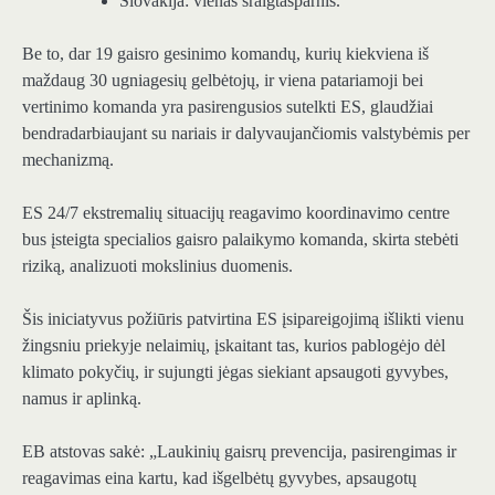
Slovakija: vienas sraigtasparnis.
Be to, dar 19 gaisro gesinimo komandų, kurių kiekviena iš
maždaug 30 ugniagesių gelbėtojų, ir viena patariamoji bei
vertinimo komanda yra pasirengusios sutelkti ES, glaudžiai
bendradarbiaujant su nariais ir dalyvaujančiomis valstybėmis per
mechanizmą.
ES 24/7 ekstremalių situacijų reagavimo koordinavimo centre
bus įsteigta specialios gaisro palaikymo komanda, skirta stebėti
riziką, analizuoti mokslinius duomenis.
Šis iniciatyvus požiūris patvirtina ES įsipareigojimą išlikti vienu
žingsniu priekyje nelaimių, įskaitant tas, kurios pablogėjo dėl
klimato pokyčių, ir sujungti jėgas siekiant apsaugoti gyvybes,
namus ir aplinką.
EB atstovas sakė: „Laukinių gaisrų prevencija, pasirengimas ir
reagavimas eina kartu, kad išgelbėtų gyvybes, apsaugotų