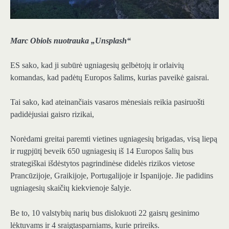
Marc Obiols nuotrauka „Unsplash“
ES sako, kad ji subūrė ugniagesių gelbėtojų ir orlaivių
komandas, kad padėtų Europos šalims, kurias paveikė gaisrai.
Tai sako, kad ateinančiais vasaros mėnesiais reikia pasiruošti
padidėjusiai gaisro rizikai,
Norėdami greitai paremti vietines ugniagesių brigadas, visą liepą
ir rugpjūtį beveik 650 ugniagesių iš 14 Europos šalių bus
strategiškai išdėstytos pagrindinėse didelės rizikos vietose
Prancūzijoje, Graikijoje, Portugalijoje ir Ispanijoje. Jie padidins
ugniagesių skaičių kiekvienoje šalyje.
Be to, 10 valstybių narių bus dislokuoti 22 gaisrų gesinimo
lėktuvams ir 4 sraigtasparniams, kurie prireiks.