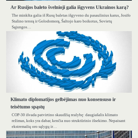
Ar Rusijos baleto švelnioji galia išgyvens Ukrainos karą?
The minkšta galia iš Rusų baletas išgyveno du pasaulinius karus, Josifo
Stalino terorą ir Golodomorą, Šaltojo karo boikotus, Sovietų
Sąjungos…
Klimato diplomatijos gelbėjimas nuo konsensuso ir
teisėtumo spąstų
COP-30 išvada patvirtino skaudžią realybę: daugiašalis klimato
režimas, koks yra dabar, kenčia nuo struktūrinio išsekimo. Nepaisant
ekstremalių oro sąlygų ir…