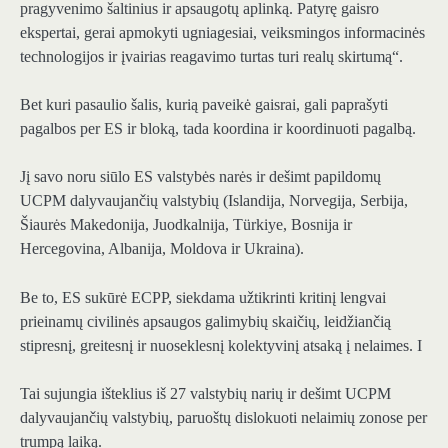
pragyvenimo šaltinius ir apsaugotų aplinką. Patyrę gaisro
ekspertai, gerai apmokyti ugniagesiai, veiksmingos informacinės
technologijos ir įvairias reagavimo turtas turi realų skirtumą“.
Bet kuri pasaulio šalis, kurią paveikė gaisrai, gali paprašyti
pagalbos per ES ir bloką, tada koordina ir koordinuoti pagalbą.
Jį savo noru siūlo ES valstybės narės ir dešimt papildomų
UCPM dalyvaujančių valstybių (Islandija, Norvegija, Serbija,
Šiaurės Makedonija, Juodkalnija, Türkiye, Bosnija ir
Hercegovina, Albanija, Moldova ir Ukraina).
Be to, ES sukūrė ECPP, siekdama užtikrinti kritinį lengvai
prieinamų civilinės apsaugos galimybių skaičių, leidžiančią
stipresnį, greitesnį ir nuoseklesnį kolektyvinį atsaką į nelaimes. I
Tai sujungia išteklius iš 27 valstybių narių ir dešimt UCPM
dalyvaujančių valstybių, paruoštų dislokuoti nelaimių zonose per
trumpą laiką.