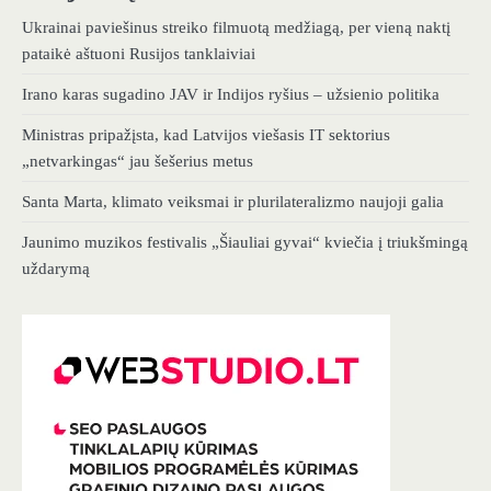
Ukrainai paviešinus streiko filmuotą medžiagą, per vieną naktį
pataikė aštuoni Rusijos tanklaiviai
Irano karas sugadino JAV ir Indijos ryšius – užsienio politika
Ministras pripažįsta, kad Latvijos viešasis IT sektorius
„netvarkingas“ jau šešerius metus
Santa Marta, klimato veiksmai ir plurilateralizmo naujoji galia
Jaunimo muzikos festivalis „Šiauliai gyvai“ kviečia į triukšmingą
uždarymą