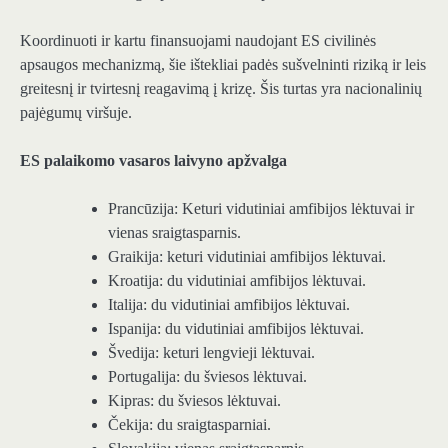
Koordinuoti ir kartu finansuojami naudojant ES civilinės
apsaugos mechanizmą, šie ištekliai padės sušvelninti riziką ir leis
greitesnį ir tvirtesnį reagavimą į krizę. Šis turtas yra nacionalinių
pajėgumų viršuje.
ES palaikomo vasaros laivyno apžvalga
Prancūzija: Keturi vidutiniai amfibijos lėktuvai ir
vienas sraigtasparnis.
Graikija: keturi vidutiniai amfibijos lėktuvai.
Kroatija: du vidutiniai amfibijos lėktuvai.
Italija: du vidutiniai amfibijos lėktuvai.
Ispanija: du vidutiniai amfibijos lėktuvai.
Švedija: keturi lengvieji lėktuvai.
Portugalija: du šviesos lėktuvai.
Kipras: du šviesos lėktuvai.
Čekija: du sraigtasparniai.