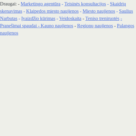
Draugai: -
Marketingo agentūra
-
Teisinės konsultacijos
-
Skaidrių
skenavimas
-
Klaipedos miesto naujienos
-
Miesto naujienos
-
Saulius
Narbutas
-
Įvaizdžio kūrimas
-
Veidoskaita
-
Teniso treniruotės
-
Pranešimai spaudai -
Kauno naujienos
-
Regionų naujienos
-
Palangos
naujienos