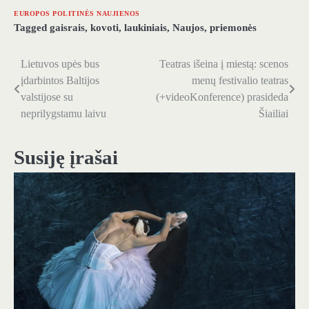
EUROPOS POLITINĖS NAUJIENOS
Tagged
gaisrais
,
kovoti
,
laukiniais
,
Naujos
,
priemonės
Lietuvos upės bus
Teatras išeina į miestą: scenos
Navigacija
įdarbintos Baltijos
menų festivalio teatras
tarp
valstijose su
(+videoKonference) prasideda
neprilygstamu laivu
Šiailiai
įrašų
Susiję įrašai