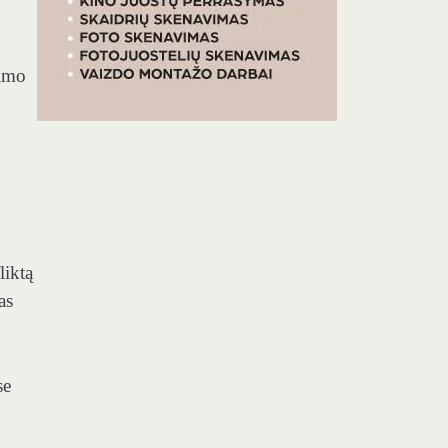
vimo
liktą
as
se