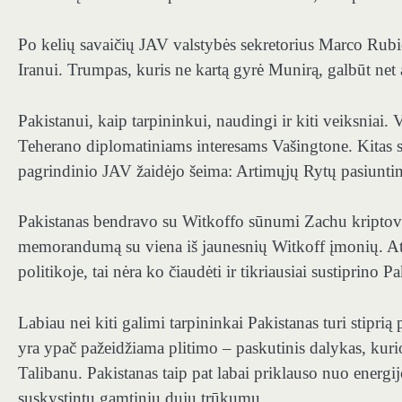
Po kelių savaičių JAV valstybės sekretorius Marco Rubio
Iranui. Trumpas, kuris ne kartą gyrė Munirą, galbūt net
Pakistanui, kaip tarpininkui, naudingi ir kiti veiksniai. 
Teherano diplomatiniams interesams Vašingtone. Kitas s
pagrindinio JAV žaidėjo šeima: Artimųjų Rytų pasiuntin
Pakistanas bendravo su Witkoffo sūnumi Zachu kriptovali
memorandumą su viena iš jaunesnių Witkoff įmonių. Ats
politikoje, tai nėra ko čiaudėti ir tikriausiai sustiprino
Labiau nei kiti galimi tarpininkai Pakistanas turi stiprią 
yra ypač pažeidžiama plitimo – paskutinis dalykas, kurio 
Talibanu. Pakistanas taip pat labai priklauso nuo energij
suskystintų gamtinių dujų trūkumu.