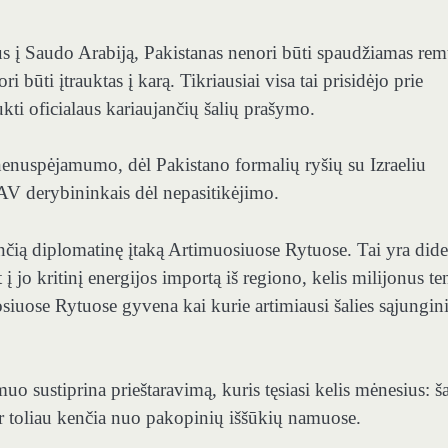
kius į Saudo Arabiją, Pakistanas nenori būti spaudžiamas rem
būti įtrauktas į karą. Tikriausiai visa tai prisidėjo prie
kti oficialaus kariaujančių šalių prašymo.
enuspėjamumo, dėl Pakistano formalių ryšių su Izraeliu
JAV derybininkais dėl nepasitikėjimo.
ančią diplomatinę įtaką Artimuosiuose Rytuose. Tai yra dide
į jo kritinį energijos importą iš regiono, kelis milijonus te
osiuose Rytuose gyvena kai kurie artimiausi šalies sąjungin
o sustiprina prieštaravimą, kuris tęsiasi kelis mėnesius: ša
ir toliau kenčia nuo pakopinių iššūkių namuose.