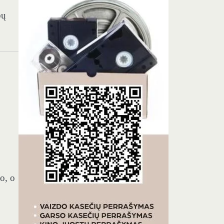
bų
o, o