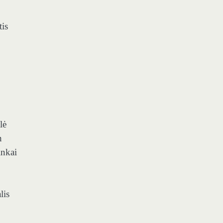
tis
lė
n
inkai
lis