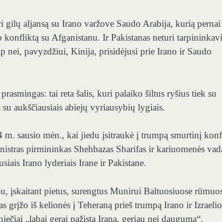
uri gilų aljansą su Irano varžove Saudo Arabija, kurią pernai
o konfliktą su Afganistanu. Ir Pakistanas neturi tarpininka
 nei, pavyzdžiui, Kinija, prisidėjusi prie Irano ir Saudo
asmingas: tai reta šalis, kuri palaiko šiltus ryšius tiek su
 su aukščiausiais abiejų vyriausybių lygiais.
m. sausio mėn., kai jiedu įsitraukė į trumpą smurtinį konf
ministras pirmininkas Shehbazas Sharifas ir kariuomenės vad
ais Irano lyderiais Irane ir Pakistane.
pu, įskaitant pietus, surengtus Munirui Baltuosiuose rūmuo
s grįžo iš kelionės į Teheraną prieš trumpą Irano ir Izraelio
iečiai „labai gerai pažįsta Iraną, geriau nei dauguma“.