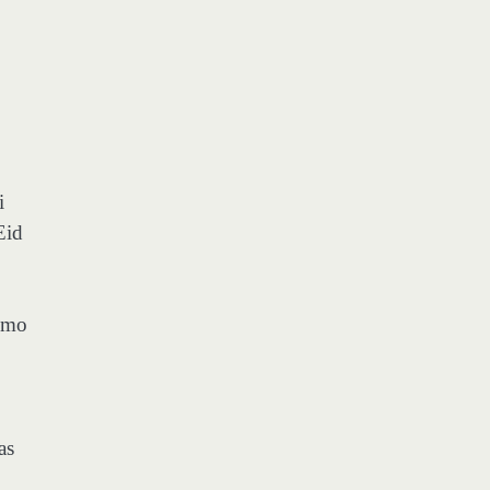
i
Eid
vimo
as