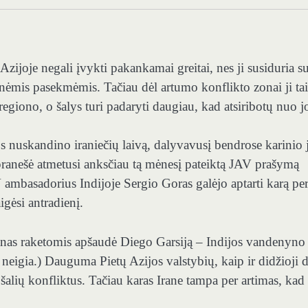
Azijoje negali įvykti pakankamai greitai, nes ji susiduria s
ėmis pasekmėmis. Tačiau dėl artumo konflikto zonai ji ta
 regiono, o šalys turi padaryti daugiau, kad atsiribotų nuo j
 nuskandino iraniečių laivą, dalyvavusį bendrose karinio 
 pranešė atmetusi anksčiau tą mėnesį pateiktą JAV prašymą
 ambasadorius Indijoje Sergio Goras galėjo aptarti karą pe
gėsi antradienį.
anas raketomis apšaudė Diego Garsiją – Indijos vandenyno 
 neigia.) Dauguma Pietų Azijos valstybių, kaip ir didžioji d
tų šalių konfliktus. Tačiau karas Irane tampa per artimas, kad