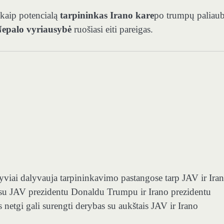
e kaip potencialą
tarpininkas Irano kare
po trumpų paliau
Nepalo vyriausybė
ruošiasi eiti pareigas.
viai dalyvauja tarpininkavimo pastangose ​​tarp JAV ir Iran
osi su JAV prezidentu Donaldu Trumpu ir Irano prezidentu
etgi gali surengti derybas su aukštais JAV ir Irano