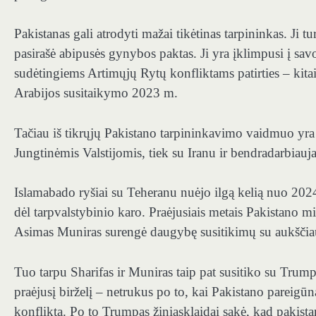
Pakistanas gali atrodyti mažai tikėtinas tarpininkas. Ji t
pasirašė abipusės gynybos paktas. Ji yra įklimpusi į sav
sudėtingiems Artimųjų Rytų konfliktams patirties – kitaip
Arabijos susitaikymo 2023 m.
Tačiau iš tikrųjų Pakistano tarpininkavimo vaidmuo yra pr
Jungtinėmis Valstijomis, tiek su Iranu ir bendradarbiauja
Islamabado ryšiai su Teheranu nuėjo ilgą kelią nuo 2024 
dėl tarpvalstybinio karo. Praėjusiais metais Pakistano 
Asimas Muniras surengė daugybę susitikimų su aukščiausi
Tuo tarpu Sharifas ir Muniras taip pat susitiko su Trum
praėjusį birželį – netrukus po to, kai Pakistano pareigūna
konfliktą. Po to Trumpas žiniasklaidai sakė, kad pakistan