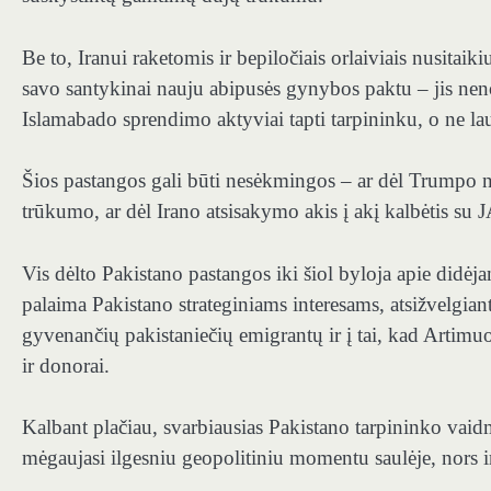
Be to, Iranui raketomis ir bepiločiais orlaiviais nusitai
savo santykinai nauju abipusės gynybos paktu – jis nenori 
Islamabado sprendimo aktyviai tapti tarpininku, o ne lau
Šios pastangos gali būti nesėkmingos – ar dėl Trumpo n
trūkumo, ar dėl Irano atsisakymo akis į akį kalbėtis su 
Vis dėlto Pakistano pastangos iki šiol byloja apie didėj
palaima Pakistano strateginiams interesams, atsižvelgiant 
gyvenančių pakistaniečių emigrantų ir į tai, kad Artimu
ir donorai.
Kalbant plačiau, svarbiausias Pakistano tarpininko vaidmu
mėgaujasi ilgesniu geopolitiniu momentu saulėje, nors 