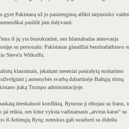
 gyrė Pakistaną už jo pasirengimą atlikti tarpininko vaid
 asmeniškai pasiūlė jam dalyvauti.
Viena iš jų yra biurokratinė, nes Islamabadas atstovauja
usijęs su personalu: Pakistanas glaudžiai bendradarbiavo s
iu Steve'u Witkoffu.
utų klausimais, įskaitant neseniai pasirašytą susitarimo
ižvelgiant į asmenybės svarbą dabartinėje Baltųjų rūmų
 Pakistano įtaką Trumpo administracijoje.
paskatą deeskaluoti konfliktą. Rytuose ji ribojasi su Iranu, 
jai reikia, nes kitur vyksta vadinamasis „atviras karas“ su
os iš Artimųjų Rytų; netrukus gali susidurti su dideliu