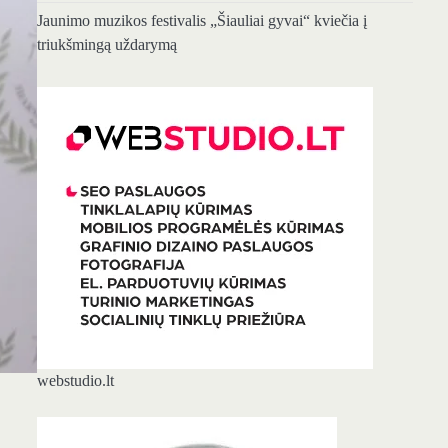
Jaunimo muzikos festivalis „Šiauliai gyvai“ kviečia į
triukšmingą uždarymą
webstudio.lt