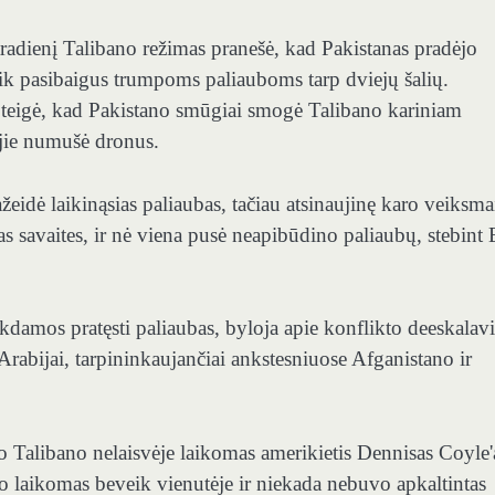
radienį Talibano režimas pranešė, kad Pakistanas pradėjo
 tik pasibaigus trumpoms paliauboms tarp dviejų šalių.
ie teigė, kad Pakistano smūgiai smogė Talibano kariniam
d jie numušė dronus.
eidė laikinąsias paliaubas, tačiau atsinaujinę karo veiksma
as savaites, ir nė viena pusė neapibūdino paliaubų, stebint 
ekdamos pratęsti paliaubas, byloja apie konflikto deeskala
Arabijai, tarpininkaujančiai ankstesniuose Afganistano ir
Talibano nelaisvėje laikomas amerikietis Dennisas Coyle'
vo laikomas beveik vienutėje ir niekada nebuvo apkaltintas