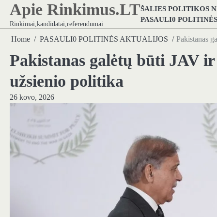
Apie Rinkimus.LT
Skip
ŠALIES POLITIKOS 
to
PASAULI0 POLITINĖ
Rinkimai,kandidatai,referendumai
content
Home
PASAULI0 POLITINĖS AKTUALIJOS
Pakistanas ga
Pakistanas galėtų būti JAV ir
užsienio politika
26 kovo, 2026