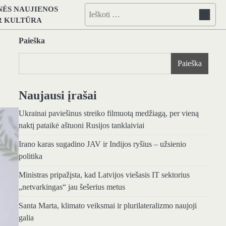
NĖS NAUJIENOS
Ieškoti:
IR KULTŪRA
Paieška
Paieška
Naujausi įrašai
Ukrainai paviešinus streiko filmuotą medžiagą, per vieną
naktį pataikė aštuoni Rusijos tanklaiviai
Irano karas sugadino JAV ir Indijos ryšius – užsienio
politika
Ministras pripažįsta, kad Latvijos viešasis IT sektorius
„netvarkingas“ jau šešerius metus
Santa Marta, klimato veiksmai ir plurilateralizmo naujoji
galia