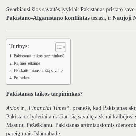
Svarbiausi šios savaitės įvykiai: Pakistanas pristato sav
Pakistano-Afganistano konfliktas
tęsiasi, ir
Naujoji 
Turinys:
Pakistanas taikos tarpininkas?
Ką mes sekame
FP skaitomiausias šią savaitę
Po radaru
Pakistanas taikos tarpininkas?
Axios
ir
„Financial Times“.
pranešė, kad Pakistanas akty
Pakistano lyderiai anksčiau šią savaitę atskirai kalbėj
Masudu Pežeškianu. Pakistanas artimiausiomis dienomis n
pareigūnais Islamabade.