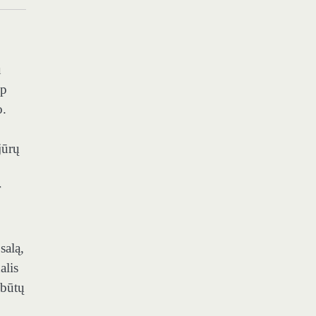
u
ip
o.
jūrų
r
salą,
alis
 būtų