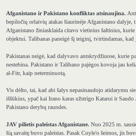
Afganistano ir Pakistano konfliktas atsinaujina.
Ant
bepiločių orlaivių atakas šiaurinėje Afganistano dalyje,
Afganistano žiniasklaida citavo vietinius šaltinius, kur
objektui. Talibanas paneigė šį teiginį, tvirtindamas, ka
Pakistanas neigė, kad dalyvavo antskrydžiuose, kurie paž
nestebina. Pakistano ir Talibano pajėgos kovoja jau keli
al-Fitr, kaip neterminuotą.
Vis dėlto, tai, kad abi šalys nepasinaudojo atidarymu si
iššūkius, ypač kai Irano karas užstrigo Katarui ir Saudo 
Pakistano derybų raundes.
JAV pilietis paleistas Afganistane.
Nuo 2025 m. sausio 
šią savaitę buvo paleistas. Pasak Coyle'o šeimos, jis bu