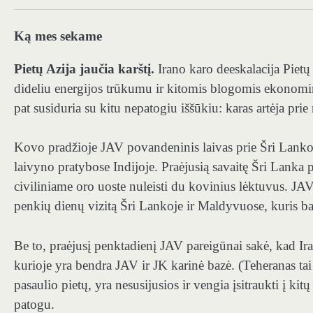
Ką mes sekame
Pietų Azija jaučia karštį.
Irano karo deeskalacija Pietų 
dideliu energijos trūkumu ir kitomis blogomis ekonomin
pat susiduria su kitu nepatogiu iššūkiu: karas artėja prie
Kovo pradžioje JAV povandeninis laivas prie Šri Lankos
laivyno pratybose Indijoje. Praėjusią savaitę Šri Lanka
civiliniame oro uoste nuleisti du kovinius lėktuvus. JAV
penkių dienų vizitą Šri Lankoje ir Maldyvuose, kuris bai
Be to, praėjusį penktadienį JAV pareigūnai sakė, kad Ir
kurioje yra bendra JAV ir JK karinė bazė. (Teheranas tai
pasaulio pietų, yra nesusijusios ir vengia įsitraukti į ki
patogu.