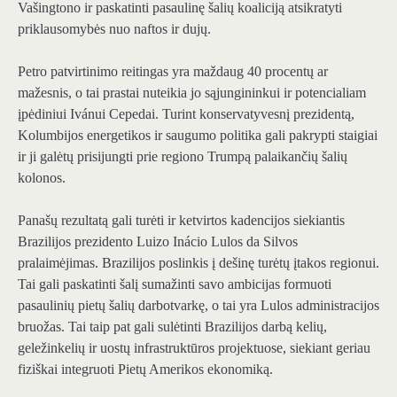
Vašingtono ir paskatinti pasaulinę šalių koaliciją atsikratyti
priklausomybės nuo naftos ir dujų.
Petro patvirtinimo reitingas yra maždaug 40 procentų ar
mažesnis, o tai prastai nuteikia jo sąjungininkui ir potencialiam
įpėdiniui Ivánui Cepedai. Turint konservatyvesnį prezidentą,
Kolumbijos energetikos ir saugumo politika gali pakrypti staigiai
ir ji galėtų prisijungti prie regiono Trumpą palaikančių šalių
kolonos.
Panašų rezultatą gali turėti ir ketvirtos kadencijos siekiantis
Brazilijos prezidento Luizo Inácio Lulos da Silvos
pralaimėjimas. Brazilijos poslinkis į dešinę turėtų įtakos regionui.
Tai gali paskatinti šalį sumažinti savo ambicijas formuoti
pasaulinių pietų šalių darbotvarkę, o tai yra Lulos administracijos
bruožas. Tai taip pat gali sulėtinti Brazilijos darbą kelių,
geležinkelių ir uostų infrastruktūros projektuose, siekiant geriau
fiziškai integruoti Pietų Amerikos ekonomiką.