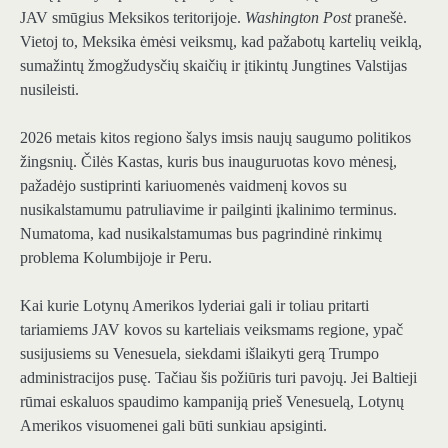
JAV smūgius Meksikos teritorijoje.
Washington Post
pranešė.
Vietoj to, Meksika ėmėsi veiksmų, kad pažabotų kartelių veiklą,
sumažintų žmogžudysčių skaičių ir įtikintų Jungtines Valstijas
nusileisti.
2026 metais kitos regiono šalys imsis naujų saugumo politikos
žingsnių. Čilės Kastas, kuris bus inauguruotas kovo mėnesį,
pažadėjo sustiprinti kariuomenės vaidmenį kovos su
nusikalstamumu patruliavime ir pailginti įkalinimo terminus.
Numatoma, kad nusikalstamumas bus pagrindinė rinkimų
problema Kolumbijoje ir Peru.
Kai kurie Lotynų Amerikos lyderiai gali ir toliau pritarti
tariamiems JAV kovos su karteliais veiksmams regione, ypač
susijusiems su Venesuela, siekdami išlaikyti gerą Trumpo
administracijos pusę. Tačiau šis požiūris turi pavojų. Jei Baltieji
rūmai eskaluos spaudimo kampaniją prieš Venesuelą, Lotynų
Amerikos visuomenei gali būti sunkiau apsiginti.