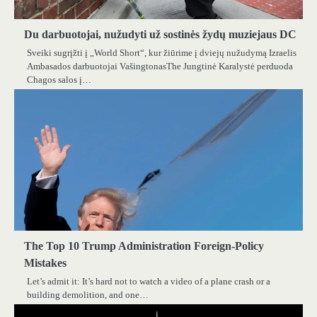
Du darbuotojai, nužudyti už sostinės žydų muziejaus DC
Sveiki sugrįžti į „World Short“, kur žiūrime į dviejų nužudymą Izraelis
Ambasados ​​darbuotojai VašingtonasThe Jungtinė Karalystė perduoda
Chagos salos į…
The Top 10 Trump Administration Foreign-Policy
Mistakes
Let’s admit it: It’s hard not to watch a video of a plane crash or a
building demolition, and one…