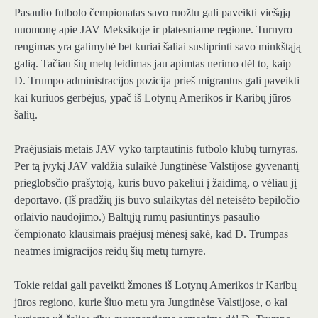
Pasaulio futbolo čempionatas savo ruožtu gali paveikti viešąją
nuomonę apie JAV Meksikoje ir platesniame regione. Turnyro
rengimas yra galimybė bet kuriai šaliai sustiprinti savo minkštąją
galią. Tačiau šių metų leidimas jau apimtas nerimo dėl to, kaip
D. Trumpo administracijos pozicija prieš migrantus gali paveikti
kai kuriuos gerbėjus, ypač iš Lotynų Amerikos ir Karibų jūros
šalių.
Praėjusiais metais JAV vyko tarptautinis futbolo klubų turnyras.
Per tą įvykį JAV valdžia sulaikė Jungtinėse Valstijose gyvenantį
prieglobsčio prašytoją, kuris buvo pakeliui į žaidimą, o vėliau jį
deportavo. (Iš pradžių jis buvo sulaikytas dėl neteisėto bepiločio
orlaivio naudojimo.) Baltųjų rūmų pasiuntinys pasaulio
čempionato klausimais praėjusį mėnesį sakė, kad D. Trumpas
neatmes imigracijos reidų šių metų turnyre.
Tokie reidai gali paveikti žmones iš Lotynų Amerikos ir Karibų
jūros regiono, kurie šiuo metu yra Jungtinėse Valstijose, o kai