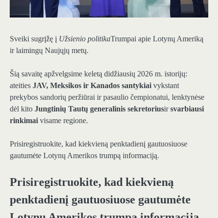
Sveiki sugrįžę į
Užsienio politika
Trumpai apie Lotynų Ameriką
ir laimingų Naujųjų metų.
Šią savaitę apžvelgsime keletą didžiausių 2026 m. istorijų:
ateities
JAV, Meksikos ir Kanados santykiai
vykstant
prekybos sandorių peržiūrai ir pasaulio čempionatui, lenktynėse
dėl kito
Jungtinių Tautų generalinis sekretorius
ir
svarbiausi
rinkimai
visame regione.
Prisiregistruokite, kad kiekvieną penktadienį gautuosiuose
gautumėte Lotynų Amerikos trumpą informaciją.
Prisiregistruokite, kad kiekvieną
penktadienį gautuosiuose gautumėte
Lotynų Amerikos trumpą informaciją.