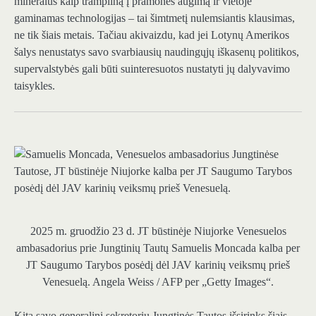
mineralus kaip trampliną į pramonės augimą ir vietoje
gaminamas technologijas – tai šimtmetį nulemsiantis klausimas,
ne tik šiais metais. Tačiau akivaizdu, kad jei Lotynų Amerikos
šalys nenustatys savo svarbiausių naudingųjų iškasenų politikos,
supervalstybės gali būti suinteresuotos nustatyti jų dalyvavimo
taisykles.
2025 m. gruodžio 23 d. JT būstinėje Niujorke Venesuelos
ambasadorius prie Jungtinių Tautų Samuelis Moncada kalba per
JT Saugumo Tarybos posėdį dėl JAV karinių veiksmų prieš
Venesuelą.
Angela Weiss / AFP per „Getty Images“.
Kitą savo generalinį sekretorių Jungtinės Tautos išsirinks šiais