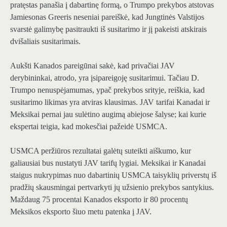
pratęstas panašia į dabartinę formą, o Trumpo prekybos atstovas
Jamiesonas Greeris neseniai pareiškė, kad Jungtinės Valstijos
svarstė galimybę pasitraukti iš susitarimo ir jį pakeisti atskirais
dvišaliais susitarimais.
Aukšti Kanados pareigūnai sakė, kad privačiai JAV
derybininkai, atrodo, yra įsipareigoję susitarimui. Tačiau D.
Trumpo nenuspėjamumas, ypač prekybos srityje, reiškia, kad
susitarimo likimas yra atviras klausimas. JAV tarifai Kanadai ir
Meksikai pernai jau sulėtino augimą abiejose šalyse; kai kurie
ekspertai teigia, kad mokesčiai pažeidė USMCA.
USMCA peržiūros rezultatai galėtų suteikti aiškumo, kur
galiausiai bus nustatyti JAV tarifų lygiai. Meksikai ir Kanadai
staigus nukrypimas nuo dabartinių USMCA taisyklių priverstų iš
pradžių skausmingai pertvarkyti jų užsienio prekybos santykius.
Maždaug 75 procentai Kanados eksporto ir 80 procentų
Meksikos eksporto šiuo metu patenka į JAV.