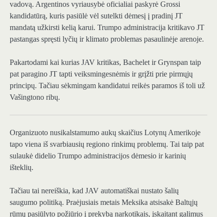
vadovą. Argentinos vyriausybė oficialiai paskyrė Grossi
kandidatūrą, kuris pasiūlė vėl sutelkti dėmesį į pradinį JT
mandatą užkirsti kelią karui. Trumpo administracija kritikavo JT
pastangas spręsti lyčių ir klimato problemas pasaulinėje arenoje.
Pakartodami kai kurias JAV kritikas, Bachelet ir Grynspan taip
pat paragino JT tapti veiksmingesnėmis ir grįžti prie pirmųjų
principų. Tačiau sėkmingam kandidatui reikės paramos iš toli už
Vašingtono ribų.
Organizuoto nusikalstamumo aukų skaičius Lotynų Amerikoje
tapo viena iš svarbiausių regiono rinkimų problemų. Tai taip pat
sulaukė didelio Trumpo administracijos dėmesio ir karinių
išteklių.
Tačiau tai nereiškia, kad JAV automatiškai nustato šalių
saugumo politiką. Praėjusiais metais Meksika atsisakė Baltųjų
rūmų pasiūlyto požiūrio į prekybą narkotikais, įskaitant galimus