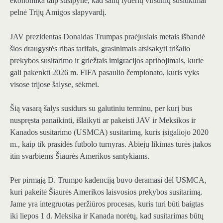
ekonomika taip susipynė, kad šalių lyderių viršūnių susitikimai
pelnė Trijų Amigos slapyvardį.
JAV prezidentas Donaldas Trumpas praėjusiais metais išbandė
šios draugystės ribas tarifais, grasinimais atsisakyti trišalio
prekybos susitarimo ir griežtais imigracijos apribojimais, kurie
gali pakenkti 2026 m. FIFA pasaulio čempionato, kuris vyks
visose trijose šalyse, sėkmei.
Šią vasarą šalys susidurs su galutiniu terminu, per kurį bus
nuspręsta panaikinti, išlaikyti ar pakeisti JAV ir Meksikos ir
Kanados susitarimo (USMCA) susitarimą, kuris įsigaliojo 2020
m., kaip tik prasidės futbolo turnyras. Abiejų likimas turės įtakos
itin svarbiems Šiaurės Amerikos santykiams.
Per pirmąją D. Trumpo kadenciją buvo deramasi dėl USMCA,
kuri pakeitė Šiaurės Amerikos laisvosios prekybos susitarimą.
Jame yra integruotas peržiūros procesas, kuris turi būti baigtas
iki liepos 1 d. Meksika ir Kanada norėtų, kad susitarimas būtų