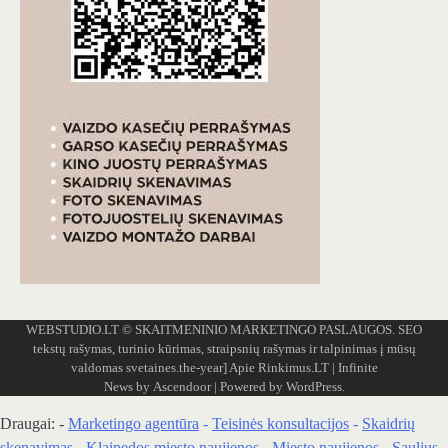
WEBSTUDIO.LT
© SKAITMENINIO MARKETINGO PASLAUGOS. SEO
tekstų rašymas, turinio kūrimas, straipsnių rašymas ir talpinimas į mūsų
valdomas svetaines.the-year]
Apie Rinkimus.LT
| Infinite
News by
Ascendoor
| Powered by
WordPress
.
Draugai: -
Marketingo agentūra
-
Teisinės konsultacijos
-
Skaidrių
skenavimas
-
Klaipedos miesto naujienos
-
Miesto naujienos
-
Saulius