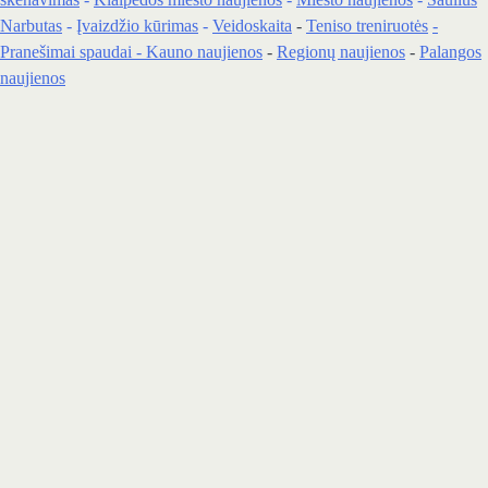
Narbutas
-
Įvaizdžio kūrimas
-
Veidoskaita
-
Teniso treniruotės
-
Pranešimai spaudai -
Kauno naujienos
-
Regionų naujienos
-
Palangos
naujienos