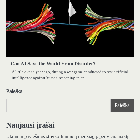
Can AI Save the World From Disorder?
A little over a year ago, during a war game conducted to test artificial
intelligence against human reasoning in an…
Paieška
Paieška
Naujausi įrašai
Ukrainai paviešinus streiko filmuotą medžiagą, per vieną naktį