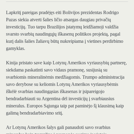
Lapkritį pareigas pradėjęs eiti Bolivijos prezidentas Rodrigo
Pazas siekia atverti šalies ličio atsargas daugiau privačių
investicijų. Tuo tarpu Brazilijos įstatymų leidžiamoji valdžia
svarsto svarbių naudingųjų iškasenų politikos projektą, pagal
kurį dalis šalies žaliavų būtų nukreipiama į vietines perdirbimo
gamyklas.
Kinija pristato save kaip Lotynų Amerikos vyriausybių partnerę,
siekdama paskatinti savo vidaus pramonę, susijusią su
svarbiomis mineralinėmis medžiagomis. Trumpo administracija
savo derybose su keliomis Lotynų Amerikos vyriausybėmis
iškėlė svarbias naudingąsias iškasenas ir įsipareigojo
bendradarbiauti su Argentina dėl investicijų į svarbiausius
mineralus. Europos Sąjunga taip pat paminėjo šį klausimą kaip
galimą bendradarbiavimo sritį.
Ar Lotynų Amerikos šalys gali panaudoti savo svarbius