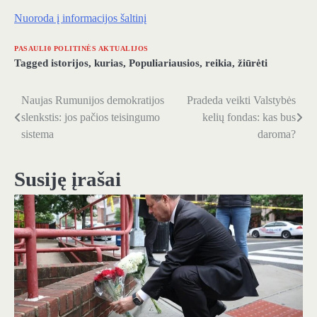
Nuoroda į informacijos šaltinį
PASAULI0 POLITINĖS AKTUALIJOS
Tagged
istorijos
,
kurias
,
Populiariausios
,
reikia
,
žiūrėti
Naujas Rumunijos demokratijos
Pradeda veikti Valstybės
Navigacija
slenkstis: jos pačios teisingumo
kelių fondas: kas bus
tarp
sistema
daroma?
įrašų
Susiję įrašai