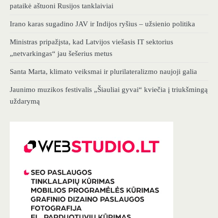
pataikė aštuoni Rusijos tanklaiviai
Irano karas sugadino JAV ir Indijos ryšius – užsienio politika
Ministras pripažįsta, kad Latvijos viešasis IT sektorius
„netvarkingas“ jau šešerius metus
Santa Marta, klimato veiksmai ir plurilateralizmo naujoji galia
Jaunimo muzikos festivalis „Šiauliai gyvai“ kviečia į triukšmingą
uždarymą