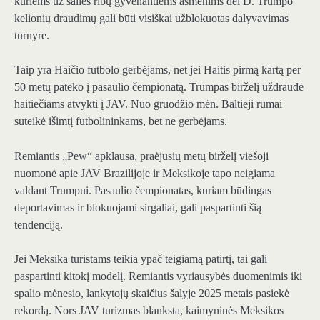
kuriems už šalies ribų gyvenantiems asmenims dėl D. Trumpo
kelionių draudimų gali būti visiškai užblokuotas dalyvavimas
turnyre.
Taip yra Haičio futbolo gerbėjams, net jei Haitis pirmą kartą per
50 metų pateko į pasaulio čempionatą. Trumpas birželį uždraudė
haitiečiams atvykti į JAV. Nuo gruodžio mėn. Baltieji rūmai
suteikė išimtį futbolininkams, bet ne gerbėjams.
Remiantis „Pew“ apklausa, praėjusių metų birželį viešoji
nuomonė apie JAV Brazilijoje ir Meksikoje tapo neigiama
valdant Trumpui. Pasaulio čempionatas, kuriam būdingas
deportavimas ir blokuojami sirgaliai, gali paspartinti šią
tendenciją.
Jei Meksika turistams teikia ypač teigiamą patirtį, tai gali
paspartinti kitokį modelį. Remiantis vyriausybės duomenimis iki
spalio mėnesio, lankytojų skaičius šalyje 2025 metais pasiekė
rekordą. Nors JAV turizmas blanksta, kaimyninės Meksikos