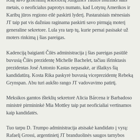
metais, o neoficialus paprotys numato, kad Lotynų Amerikos ir
Karibų jūros regiono eilė paskirti lyderį. Pastaraisiais mėnesiais
JT taip pat vis dažniau raginama paskirti savo pirmąją moterį
generaline sekretore. Lula yra tarp tų, kurie pernai pasisakė už
moters rinkimą į šias pareigas.
Kadenciją baigianti Čilės administracija į šias pareigas pasiūlė
buvusią Čilės prezidentę Michelle Bachelet, tačiau išrinktasis
prezidentas José Antonio Kastas nepasakė, ar išlaikys šią
kandidatūrą. Kosta Rika paskyrė buvusią viceprezidentę Rebeką
Grynspan. Abu turi aukšto rango JT vadovavimo patirtį.
Meksikos gamtos išteklių sekretorė Alicia Bárcena ir Barbadoso
ministrė pirmininkė Mia Mottley taip pat neoficialiai vertinamos
kaip kandidatės.
Tuo tarpu D. Trumpo administracija atsisakė kandidato į vyrą:
Rafaelį Grossi, argentinietį JT branduolinės saugos tarnybos