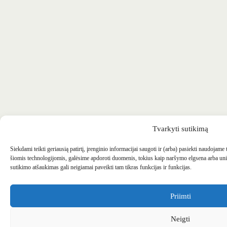
Tvarkyti sutikimą
Siekdami teikti geriausią patirtį, įrenginio informacijai saugoti ir (arba) pasiekti naudojame
šiomis technologijomis, galėsime apdoroti duomenis, tokius kaip naršymo elgsena arba uni
sutikimo atšaukimas gali neigiamai paveikti tam tikras funkcijas ir funkcijas.
Priimti
Neigti