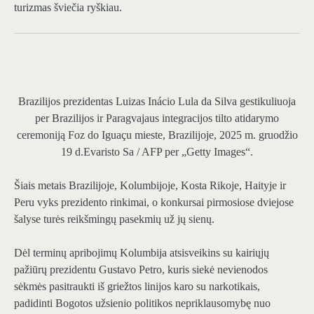
turizmas šviečia ryškiau.
Brazilijos prezidentas Luizas Inácio Lula da Silva gestikuliuoja
per Brazilijos ir Paragvajaus integracijos tilto atidarymo
ceremoniją Foz do Iguaçu mieste, Brazilijoje, 2025 m. gruodžio
19 d.
Evaristo Sa / AFP per „Getty Images“.
Šiais metais Brazilijoje, Kolumbijoje, Kosta Rikoje, Haityje ir
Peru vyks prezidento rinkimai, o konkursai pirmosiose dviejose
šalyse turės reikšmingų pasekmių už jų sienų.
Dėl terminų apribojimų Kolumbija atsisveikins su kairiųjų
pažiūrų prezidentu Gustavo Petro, kuris siekė nevienodos
sėkmės pasitraukti iš griežtos linijos karo su narkotikais,
padidinti Bogotos užsienio politikos nepriklausomybę nuo