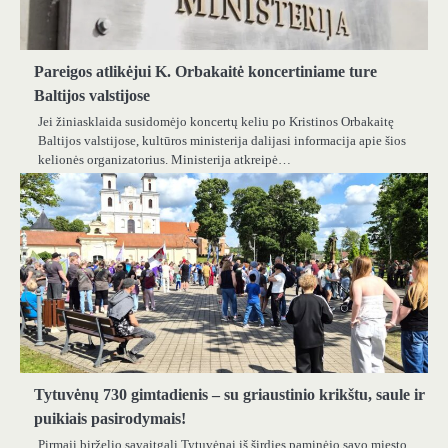
Pareigos atlikėjui K. Orbakaitė koncertiniame ture
Baltijos valstijose
Jei žiniasklaida susidomėjo koncertų keliu po Kristinos Orbakaitę
Baltijos valstijose, kultūros ministerija dalijasi informacija apie šios
kelionės organizatorius. Ministerija atkreipė…
Tytuvėnų 730 gimtadienis – su griaustinio krikštu, saule ir
puikiais pasirodymais!
Pirmąjį birželio savaitgalį Tytuvėnai iš širdies paminėjo savo miesto