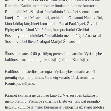
Rolandui Kazlui, menininkui ir šiuolaikinio meno kuratoriui
Raimundui Malašauskui, šiuolaikinio šokio bei scenos meno
kūrėjai Gintarei Masteikaitei, architektui Gintautui Natkevičiui,
kino kritikų kūrybinei komandai – Rasai Paukštytei, Živilei
Pipinytei bei Linui Vildžiūnui, kompozitoriui Giedriui
Puskunigiui, menininkei, šiuolaikinio meno kūrėjai Anastasiai
Sosunovai bei literatūrologui Marijui Šidlauskui.
Šiuos laureatus iš 60 pasiūlytų pretendentų atrinko Vyriausybės
kultūros ir meno premijų komisija (toliau – Komisija).
Kultūros ministerijos parengtas Vyriausybės nutarimas dėl
premijų skyrimo priimtas šių metų vasario 11 d. remiantis
Komisijos siūlymu.
Kasmet skiriama ne daugiau kaip 12 Vyriausybės kultūros ir
meno premijų. Premijos skiriamos Lietuvos, taip pat pasaulio
lietuvių kultūros ir meno kūrėjams ir veikėjams už svarų indėlį į