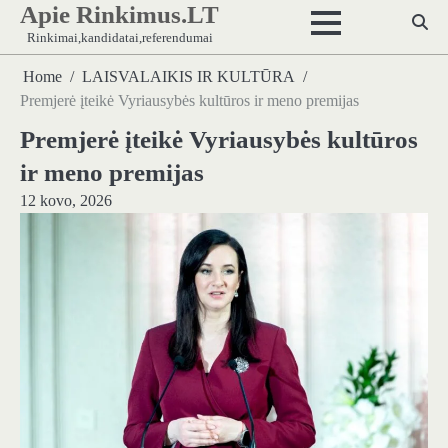
Apie Rinkimus.LT
Skip
to
Rinkimai,kandidatai,referendumai
content
Home
LAISVALAIKIS IR KULTŪRA
Premjerė įteikė Vyriausybės kultūros ir meno premijas
Premjerė įteikė Vyriausybės kultūros
ir meno premijas
12 kovo, 2026