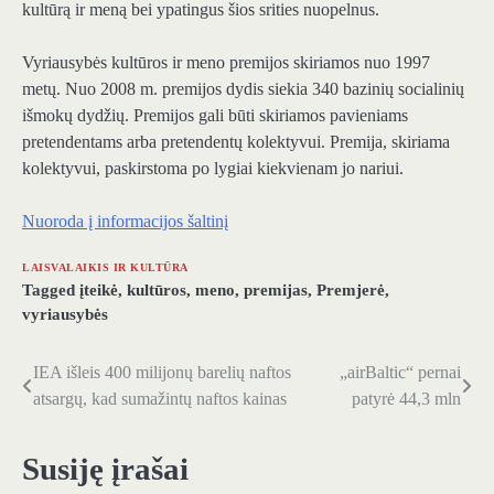
kultūrą ir meną bei ypatingus šios srities nuopelnus.
Vyriausybės kultūros ir meno premijos skiriamos nuo 1997
metų. Nuo 2008 m. premijos dydis siekia 340 bazinių socialinių
išmokų dydžių. Premijos gali būti skiriamos pavieniams
pretendentams arba pretendentų kolektyvui. Premija, skiriama
kolektyvui, paskirstoma po lygiai kiekvienam jo nariui.
Nuoroda į informacijos šaltinį
LAISVALAIKIS IR KULTŪRA
Tagged
įteikė
,
kultūros
,
meno
,
premijas
,
Premjerė
,
vyriausybės
IEA išleis 400 milijonų barelių naftos
„airBaltic“ pernai
Navigacija
atsargų, kad sumažintų naftos kainas
patyrė 44,3 mln
tarp
įrašų
Susiję įrašai