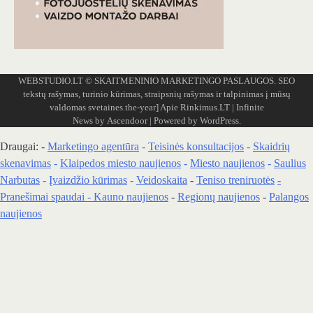
WEBSTUDIO.LT
© SKAITMENINIO MARKETINGO PASLAUGOS. SEO
tekstų rašymas, turinio kūrimas, straipsnių rašymas ir talpinimas į mūsų
valdomas svetaines.the-year]
Apie Rinkimus.LT
| Infinite
News by
Ascendoor
| Powered by
WordPress
.
Draugai: -
Marketingo agentūra
-
Teisinės konsultacijos
-
Skaidrių
skenavimas
-
Klaipedos miesto naujienos
-
Miesto naujienos
-
Saulius
Narbutas
-
Įvaizdžio kūrimas
-
Veidoskaita
-
Teniso treniruotės
-
Pranešimai spaudai -
Kauno naujienos
-
Regionų naujienos
-
Palangos
naujienos