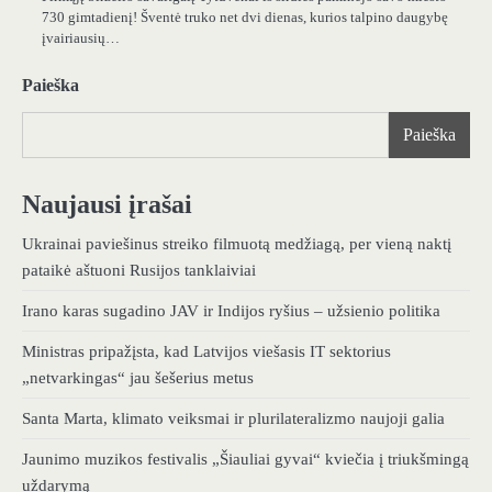
730 gimtadienį! Šventė truko net dvi dienas, kurios talpino daugybę
įvairiausių…
Paieška
Paieška
Naujausi įrašai
Ukrainai paviešinus streiko filmuotą medžiagą, per vieną naktį
pataikė aštuoni Rusijos tanklaiviai
Irano karas sugadino JAV ir Indijos ryšius – užsienio politika
Ministras pripažįsta, kad Latvijos viešasis IT sektorius
„netvarkingas“ jau šešerius metus
Santa Marta, klimato veiksmai ir plurilateralizmo naujoji galia
Jaunimo muzikos festivalis „Šiauliai gyvai“ kviečia į triukšmingą
uždarymą