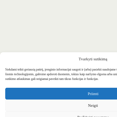
Tvarkyti sutikimą
Siekdami teikti geriausią patirtį, įrenginio informacijai saugoti ir (arba) pasiekti naudojame
šiomis technologijomis, galėsime apdoroti duomenis, tokius kaip naršymo elgsena arba uni
sutikimo atšaukimas gali neigiamai paveikti tam tikras funkcijas ir funkcijas.
Priimti
Neigti