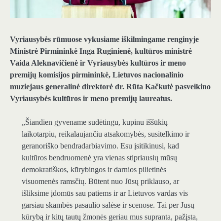
Vyriausybės rūmuose vykusiame iškilmingame renginyje
Ministrė Pirmininkė Inga Ruginienė, kultūros ministrė
Vaida Aleknavičienė ir Vyriausybės kultūros ir meno
premijų komisijos pirmininkė, Lietuvos nacionalinio
muziejaus generalinė direktorė dr. Rūta Kačkutė pasveikino
Vyriausybės kultūros ir meno premijų laureatus.
„Šiandien gyvename sudėtingu, kupinu iššūkių
laikotarpiu, reikalaujančiu atsakomybės, susitelkimo ir
geranoriško bendradarbiavimo. Esu įsitikinusi, kad
kultūros bendruomenė yra vienas stipriausių mūsų
demokratiškos, kūrybingos ir darnios pilietinės
visuomenės ramsčių. Būtent nuo Jūsų priklauso, ar
išliksime įdomūs sau patiems ir ar Lietuvos vardas vis
garsiau skambės pasaulio salėse ir scenose. Tai per Jūsų
kūrybą ir kitų tautų žmonės geriau mus supranta, pažįsta,