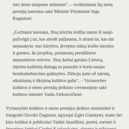
mes jiems tampame artimesni“, – sveikindama šių metų
premijų laureatus sakė Ministrė Pirmininkė Inga
Ruginienė.
„Gerbiami laureatai, Jūsų kūryba leidžia mums iš naujo
pažvelgti į tai, kas atrodė pažįstama, ir atrasti tai, kas dar
nepasakyta: nuo kūrybos, įkvėptos mūsų krašto istorijos
ir gamtos, iki projektų, pristatomų prestižinėse
tarptautinėse erdvėse. Jūsų darbai garsina Lietuvą,
stiprina kultūrinį dialogą su pasauliu ir kuria naujas
bendradarbiavimo galimybes. Dėkoju jums už talentą,
atkaklumą ir tikėjimą kultūros galia“, – Vyriausybės
kultūros ir meno premijų įteikimo ceremonijoje sakė
kultūros ministrė Vaida Aleknavičienė.
Vyriausybės kultūros ir meno premijos įteiktos menininkei ir
fotografei Dovilei Dagienei, tapytojai Eglei Gineitytei, teatro bei
kino kritikui ir publicistui Vaidui Jauniškiui, poetei, eseistei ir
literatūros kritikei Giedrei Kazlauskaitei, aktoriui ir režisieriui