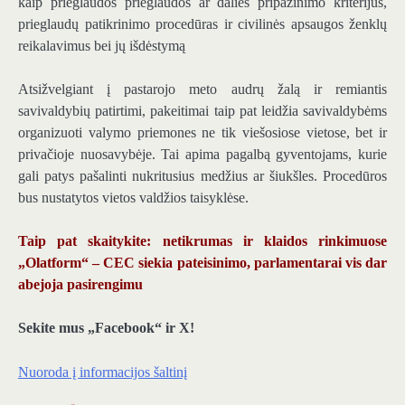
kaip prieglaudos prieglaudos ar dalies pripažinimo kriterijus,
prieglaudų patikrinimo procedūras ir civilinės apsaugos ženklų
reikalavimus bei jų išdėstymą
Atsižvelgiant į pastarojo meto audrų žalą ir remiantis
savivaldybių patirtimi, pakeitimai taip pat leidžia savivaldybėms
organizuoti valymo priemones ne tik viešosiose vietose, bet ir
privačioje nuosavybėje. Tai apima pagalbą gyventojams, kurie
gali patys pašalinti nukritusius medžius ar šiukšles. Procedūros
bus nustatytos vietos valdžios taisyklėse.
Taip pat skaitykite: netikrumas ir klaidos rinkimuose
„Olatform“ – CEC siekia pateisinimo, parlamentarai vis dar
abejoja pasirengimu
Sekite mus „Facebook“ ir X!
Nuoroda į informacijos šaltinį