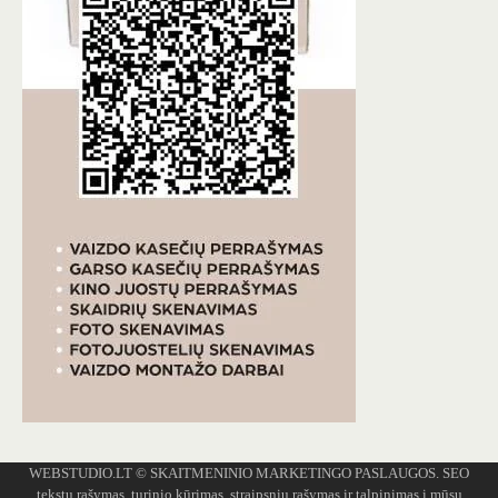
WEBSTUDIO.LT
© SKAITMENINIO MARKETINGO PASLAUGOS. SEO
tekstų rašymas, turinio kūrimas, straipsnių rašymas ir talpinimas į mūsų