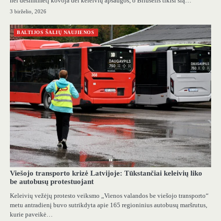
nei dešimtmetį kovoja dėl keleivių apsaugos, o Briuselis tikisi šią…
3 birželio, 2026
BALTIJOS ŠALIŲ NAUJIENOS
Viešojo transporto krizė Latvijoje: Tūkstančiai keleivių liko
be autobusų protestuojant
Keleivių vežėjų protesto veiksmo „Vienos valandos be viešojo transporto“
metu antradienį buvo sutrikdyta apie 165 regioninius autobusų maršrutus,
kurie paveikė…