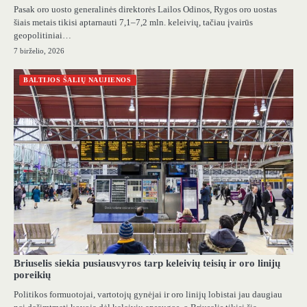
Pasak oro uosto generalinės direktorės Lailos Odinos, Rygos oro uostas
šiais metais tikisi aptarnauti 7,1–7,2 mln. keleivių, tačiau įvairūs
geopolitiniai…
7 birželio, 2026
BALTIJOS ŠALIŲ NAUJIENOS
Briuselis siekia pusiausvyros tarp keleivių teisių ir oro linijų
poreikių
Politikos formuotojai, vartotojų gynėjai ir oro linijų lobistai jau daugiau