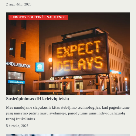
2 rugpjūčio, 2025
EUROPOS POLITINĖS NAUJIENOS
Susirūpinimas dėl keleivių teisių
Mes naudojame slapukus ir kitas stebėjimo technologijas, kad pagerintume
jūsų naršymo patirtį mūsų svetainėje, parodytume jums individualizuotą
turinį ir tikslinius…
5 birželio, 2025