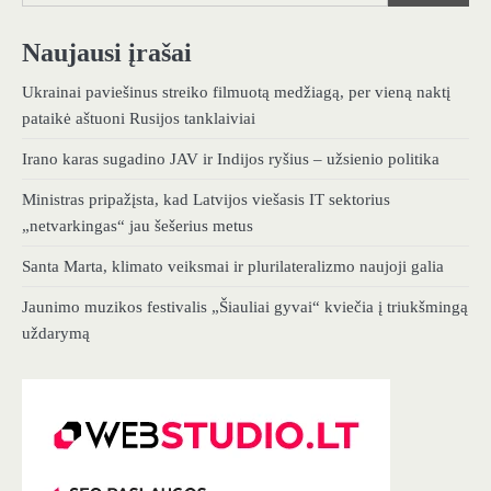
Naujausi įrašai
Ukrainai paviešinus streiko filmuotą medžiagą, per vieną naktį
pataikė aštuoni Rusijos tanklaiviai
Irano karas sugadino JAV ir Indijos ryšius – užsienio politika
Ministras pripažįsta, kad Latvijos viešasis IT sektorius
„netvarkingas“ jau šešerius metus
Santa Marta, klimato veiksmai ir plurilateralizmo naujoji galia
Jaunimo muzikos festivalis „Šiauliai gyvai“ kviečia į triukšmingą
uždarymą