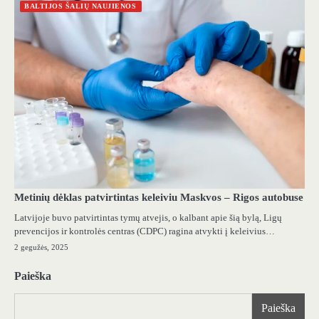
BALTIJOS ŠALIŲ NAUJIENOS
Metinių dėklas patvirtintas keleiviu Maskvos – Rigos autobuse
Latvijoje buvo patvirtintas tymų atvejis, o kalbant apie šią bylą, Ligų
prevencijos ir kontrolės centras (CDPC) ragina atvykti į keleivius…
2 gegužės, 2025
Paieška
Paieška