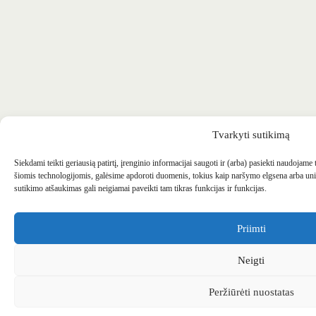
Tvarkyti sutikimą
Siekdami teikti geriausią patirtį, įrenginio informacijai saugoti ir (arba) pasiekti naudojame
šiomis technologijomis, galėsime apdoroti duomenis, tokius kaip naršymo elgsena arba uni
sutikimo atšaukimas gali neigiamai paveikti tam tikras funkcijas ir funkcijas.
Priimti
Neigti
Peržiūrėti nuostatas