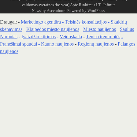
valdomas svetaines.the-year]
Apie Rinkimus.LT
| Infinite
News by
Ascendoor
| Powered by
WordPress
.
Draugai: -
Marketingo agentūra
-
Teisinės konsultacijos
-
Skaidrių
skenavimas
-
Klaipedos miesto naujienos
-
Miesto naujienos
-
Saulius
Narbutas
-
Įvaizdžio kūrimas
-
Veidoskaita
-
Teniso treniruotės
-
Pranešimai spaudai -
Kauno naujienos
-
Regionų naujienos
-
Palangos
naujienos