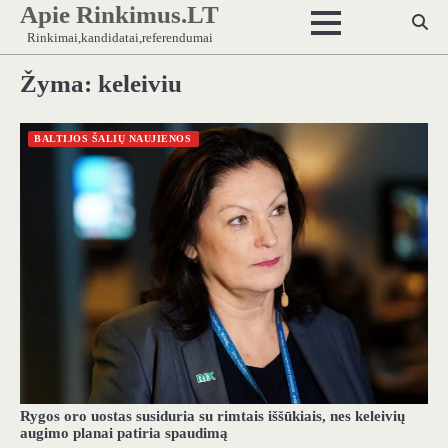
Apie Rinkimus.LT
Skip
to
Rinkimai,kandidatai,referendumai
content
Žyma:
keleiviu
BALTIJOS ŠALIŲ NAUJIENOS
Rygos oro uostas susiduria su rimtais iššūkiais, nes keleivių
augimo planai patiria spaudimą