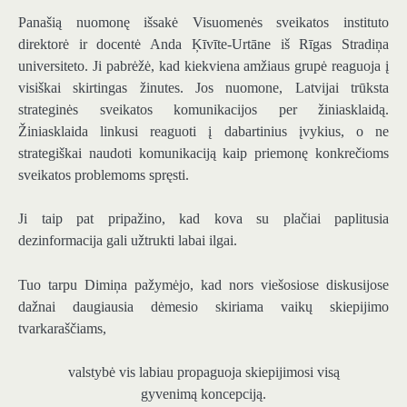
Panašią nuomonę išsakė Visuomenės sveikatos instituto
direktorė ir docentė Anda Ķīvīte-Urtāne iš Rīgas Stradiņa
universiteto. Ji pabrėžė, kad kiekviena amžiaus grupė reaguoja į
visiškai skirtingas žinutes. Jos nuomone, Latvijai trūksta
strateginės sveikatos komunikacijos per žiniasklaidą.
Žiniasklaida linkusi reaguoti į dabartinius įvykius, o ne
strategiškai naudoti komunikaciją kaip priemonę konkrečioms
sveikatos problemoms spręsti.
Ji taip pat pripažino, kad kova su plačiai paplitusia
dezinformacija gali užtrukti labai ilgai.
Tuo tarpu Dimiņa pažymėjo, kad nors viešosiose diskusijose
dažnai daugiausia dėmesio skiriama vaikų skiepijimo
tvarkaraščiams,
valstybė vis labiau propaguoja skiepijimosi visą
gyvenimą koncepciją.