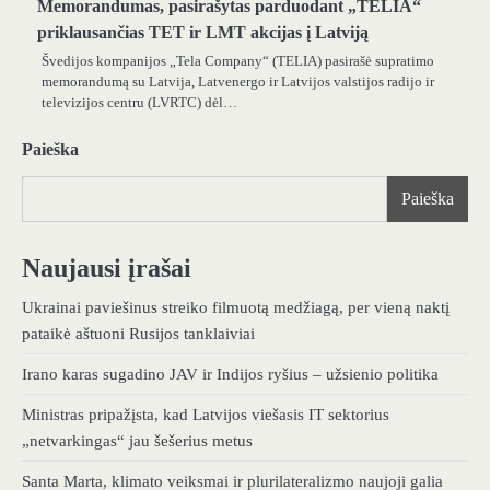
Memorandumas, pasirašytas parduodant „TELIA“
priklausančias TET ir LMT akcijas į Latviją
Švedijos kompanijos „Tela Company“ (TELIA) pasirašė supratimo
memorandumą su Latvija, Latvenergo ir Latvijos valstijos radijo ir
televizijos centru (LVRTC) dėl…
Paieška
Paieška
Naujausi įrašai
Ukrainai paviešinus streiko filmuotą medžiagą, per vieną naktį
pataikė aštuoni Rusijos tanklaiviai
Irano karas sugadino JAV ir Indijos ryšius – užsienio politika
Ministras pripažįsta, kad Latvijos viešasis IT sektorius
„netvarkingas“ jau šešerius metus
Santa Marta, klimato veiksmai ir plurilateralizmo naujoji galia