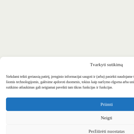
Tvarkyti sutikimą
Siekdami teikti geriausią patirtį, įrenginio informacijai saugoti ir (arba) pasiekti naudojame
šiomis technologijomis, galėsime apdoroti duomenis, tokius kaip naršymo elgsena arba uni
sutikimo atšaukimas gali neigiamai paveikti tam tikras funkcijas ir funkcijas.
Priimti
Neigti
Peržiūrėti nuostatas