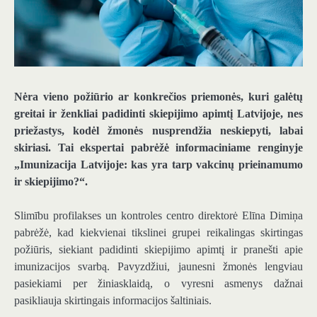
Nėra vieno požiūrio ar konkrečios priemonės, kuri galėtų
greitai ir ženkliai padidinti skiepijimo apimtį Latvijoje, nes
priežastys, kodėl žmonės nusprendžia neskiepyti, labai
skiriasi. Tai ekspertai pabrėžė informaciniame renginyje
„Imunizacija Latvijoje: kas yra tarp vakcinų prieinamumo
ir skiepijimo?“.
Slimību profilakses un kontroles centro direktorė Elīna Dimiņa
pabrėžė, kad kiekvienai tikslinei grupei reikalingas skirtingas
požiūris, siekiant padidinti skiepijimo apimtį ir pranešti apie
imunizacijos svarbą. Pavyzdžiui, jaunesni žmonės lengviau
pasiekiami per žiniasklaidą, o vyresni asmenys dažnai
pasikliauja skirtingais informacijos šaltiniais.