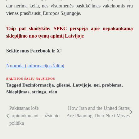
dar nerimą kelia, nes visuomenės pasitikėjimas vakcinomis yra
vienas prasčiausių Europos Sąjungoje.
Taip pat skaitykite: SPKC perspėja apie nepakankamą
skiepijimo nuo tymų apimtį Latvijoje
Sekite mus Facebook ir X!
Nuoroda į informacijos šaltinį
BALTIJOS ŠALIŲ NAUJIENOS
Tagged
Dezinformacija
,
gilesnė
,
Latvijoje
,
nei
,
problema
,
Skiepijimas
,
stringa
,
vien
Pakistanas lošė
How Iran and the United States
Navigacija
tarpininkaujant – užsienio
Are Planning Their Next Moves
tarp
politika
įrašų