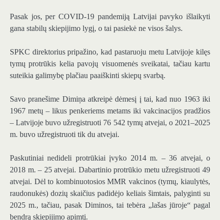
Pasak jos, per COVID-19 pandemiją Latvijai pavyko išlaikyti
gana stabilų skiepijimo lygį, o tai pasiekė ne visos šalys.
SPKC direktorius pripažino, kad pastaruoju metu Latvijoje kilęs
tymų protrūkis kelia pavojų visuomenės sveikatai, tačiau kartu
suteikia galimybę plačiau paaiškinti skiepų svarbą.
Savo pranešime Dimiņa atkreipė dėmesį į tai, kad nuo 1963 iki
1967 metų – likus penkeriems metams iki vakcinacijos pradžios
– Latvijoje buvo užregistruoti 76 542 tymų atvejai, o 2021–2025
m. buvo užregistruoti tik du atvejai.
Paskutiniai nedideli protrūkiai įvyko 2014 m. – 36 atvejai, o
2018 m. – 25 atvejai. Dabartinio protrūkio metu užregistruoti 49
atvejai. Dėl to kombinuotosios MMR vakcinos (tymų, kiaulytės,
raudonukės) dozių skaičius padidėjo keliais šimtais, palyginti su
2025 m., tačiau, pasak Diminos, tai tebėra „lašas jūroje“ pagal
bendrą skiepijimo apimtį.