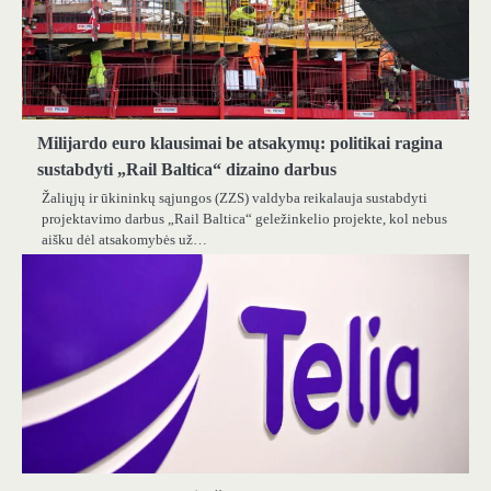
Milijardo euro klausimai be atsakymų: politikai ragina
sustabdyti „Rail Baltica“ dizaino darbus
Žaliųjų ir ūkininkų sąjungos (ZZS) valdyba reikalauja sustabdyti
projektavimo darbus „Rail Baltica“ geležinkelio projekte, kol nebus
aišku dėl atsakomybės už…