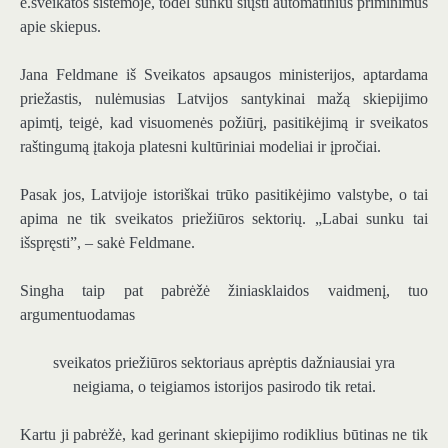
e.sveikatos sistemoje, todėl sunku siųsti automatinius priminimus
apie skiepus.
Jana Feldmane iš Sveikatos apsaugos ministerijos, aptardama
priežastis, nulėmusias Latvijos santykinai mažą skiepijimo
apimtį, teigė, kad visuomenės požiūrį, pasitikėjimą ir sveikatos
raštingumą įtakoja platesni kultūriniai modeliai ir įpročiai.
Pasak jos, Latvijoje istoriškai trūko pasitikėjimo valstybe, o tai
apima ne tik sveikatos priežiūros sektorių. „Labai sunku tai
išspręsti”, – sakė Feldmane.
Singha taip pat pabrėžė žiniasklaidos vaidmenį, tuo
argumentuodamas
sveikatos priežiūros sektoriaus aprėptis dažniausiai yra
neigiama, o teigiamos istorijos pasirodo tik retai.
Kartu ji pabrėžė, kad gerinant skiepijimo rodiklius būtinas ne tik