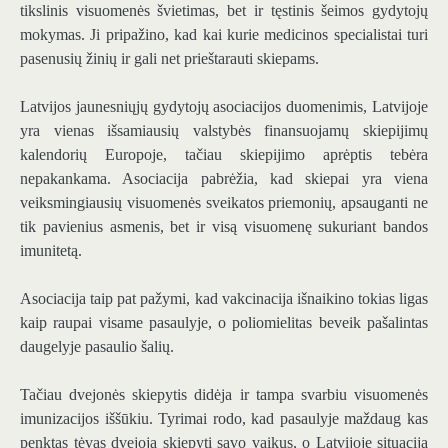
tikslinis visuomenės švietimas, bet ir tęstinis šeimos gydytojų
mokymas. Ji pripažino, kad kai kurie medicinos specialistai turi
pasenusių žinių ir gali net prieštarauti skiepams.
Latvijos jaunesniųjų gydytojų asociacijos duomenimis, Latvijoje
yra vienas išsamiausių valstybės finansuojamų skiepijimų
kalendorių Europoje, tačiau skiepijimo aprėptis tebėra
nepakankama. Asociacija pabrėžia, kad skiepai yra viena
veiksmingiausių visuomenės sveikatos priemonių, apsauganti ne
tik pavienius asmenis, bet ir visą visuomenę sukuriant bandos
imunitetą.
Asociacija taip pat pažymi, kad vakcinacija išnaikino tokias ligas
kaip raupai visame pasaulyje, o poliomielitas beveik pašalintas
daugelyje pasaulio šalių.
Tačiau dvejonės skiepytis didėja ir tampa svarbiu visuomenės
imunizacijos iššūkiu. Tyrimai rodo, kad pasaulyje maždaug kas
penktas tėvas dvejoja skiepyti savo vaikus, o Latvijoje situacija