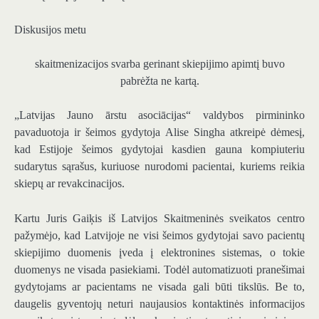
Diskusijos metu
skaitmenizacijos svarba gerinant skiepijimo apimtį buvo
pabrėžta ne kartą.
„Latvijas Jauno ārstu asociācijas“ valdybos pirmininko
pavaduotoja ir šeimos gydytoja Alise Singha atkreipė dėmesį,
kad Estijoje šeimos gydytojai kasdien gauna kompiuteriu
sudarytus sąrašus, kuriuose nurodomi pacientai, kuriems reikia
skiepų ar revakcinacijos.
Kartu Juris Gaiķis iš Latvijos Skaitmeninės sveikatos centro
pažymėjo, kad Latvijoje ne visi šeimos gydytojai savo pacientų
skiepijimo duomenis įveda į elektronines sistemas, o tokie
duomenys ne visada pasiekiami. Todėl automatizuoti pranešimai
gydytojams ar pacientams ne visada gali būti tikslūs. Be to,
daugelis gyventojų neturi naujausios kontaktinės informacijos