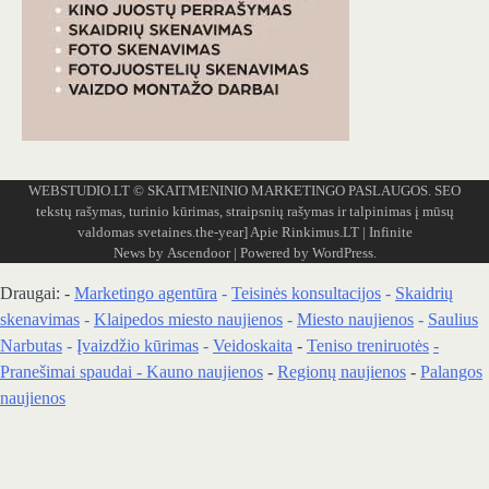
WEBSTUDIO.LT
© SKAITMENINIO MARKETINGO PASLAUGOS. SEO
tekstų rašymas, turinio kūrimas, straipsnių rašymas ir talpinimas į mūsų
valdomas svetaines.the-year]
Apie Rinkimus.LT
| Infinite
News by
Ascendoor
| Powered by
WordPress
.
Draugai: -
Marketingo agentūra
-
Teisinės konsultacijos
-
Skaidrių
skenavimas
-
Klaipedos miesto naujienos
-
Miesto naujienos
-
Saulius
Narbutas
-
Įvaizdžio kūrimas
-
Veidoskaita
-
Teniso treniruotės
-
Pranešimai spaudai -
Kauno naujienos
-
Regionų naujienos
-
Palangos
naujienos