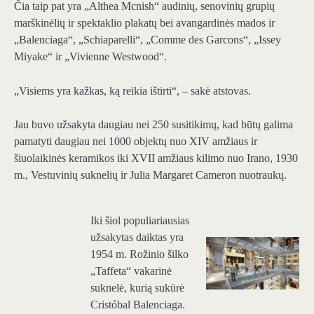
Čia taip pat yra „Althea Mcnish“ audinių, senovinių grupių
marškinėlių ir spektaklio plakatų bei avangardinės mados ir
„Balenciaga“, „Schiaparelli“, „Comme des Garcons“, „Issey
Miyake“ ir „Vivienne Westwood“.
„Visiems yra kažkas, ką reikia ištirti“, – sakė atstovas.
Jau buvo užsakyta daugiau nei 250 susitikimų, kad būtų galima
pamatyti daugiau nei 1000 objektų nuo XIV amžiaus ir
šiuolaikinės keramikos iki XVII amžiaus kilimo nuo Irano, 1930
m., Vestuvinių suknelių ir Julia Margaret Cameron nuotraukų.
Iki šiol populiariausias
užsakytas daiktas yra
1954 m. Rožinio šilko
„Taffeta“ vakarinė
suknelė, kurią sukūrė
Cristóbal Balenciaga.