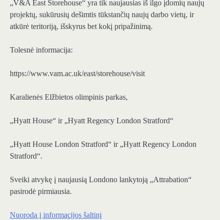
„V&A East Storehouse“ yra tik naujausias iš ilgo įdomių naujų
projektų, sukūrusių dešimtis tūkstančių naujų darbo vietų, ir
atkūrė teritoriją, išskyrus bet kokį pripažinimą.
Tolesnė informacija:
https://www.vam.ac.uk/east/storehouse/visit
Karalienės Elžbietos olimpinis parkas,
„Hyatt House“ ir „Hyatt Regency London Stratford“
„Hyatt House London Stratford“ ir „Hyatt Regency London
Stratford“.
Sveiki atvykę į naujausią Londono lankytoją „Attrabation“
pasirodė pirmiausia.
Nuoroda į informacijos šaltinį