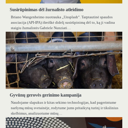
Susirūpinimas dėl žurnalisto atleidimo
Briano Wangenheimo nuotrauka „Unsplash“. Tarptautinė spaudos
asociacija (API-IPA) išreiškė didelį susirūpinimą dėl to, ką ji vadina
staigiu žurnalistės Gabriele Nunziati…
Gyvūnų gerovės gerinimo kampanija
Naudojame slapukus ir kitas sekimo technologijas, kad pagerintume
naršymą mūsų svetainėje, rodytume jums pritaikytą turinį ir tikslinius
skelbimus, analizuotume mūsų…