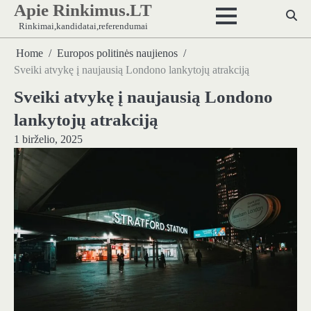
Apie Rinkimus.LT
Skip
to
Rinkimai,kandidatai,referendumai
content
Home
Europos politinės naujienos
Sveiki atvykę į naujausią Londono lankytojų atrakciją
Sveiki atvykę į naujausią Londono
lankytojų atrakciją
1 birželio, 2025