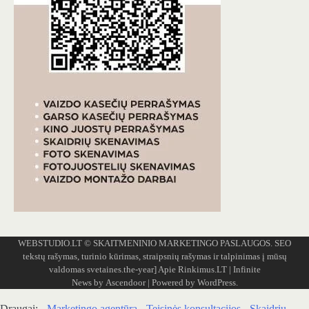
WEBSTUDIO.LT
© SKAITMENINIO MARKETINGO PASLAUGOS. SEO
tekstų rašymas, turinio kūrimas, straipsnių rašymas ir talpinimas į mūsų
valdomas svetaines.the-year]
Apie Rinkimus.LT
| Infinite
News by
Ascendoor
| Powered by
WordPress
.
Draugai: -
Marketingo agentūra
-
Teisinės konsultacijos
-
Skaidrių