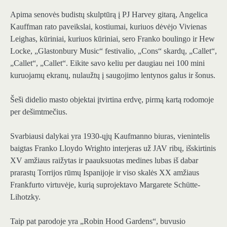
Apima senovės budistų skulptūrą į PJ Harvey gitarą, Angelica
Kauffman rato paveikslai, kostiumai, kuriuos dėvėjo Vivienas
Leighas, kūriniai, kuriuos kūriniai, sero Franko boulingo ir Hew
Locke, „Glastonbury Music“ festivalio, „Cons“ skardų, „Callet“,
„Callet“, „Callet“. Eikite savo keliu per daugiau nei 100 mini
kuruojamų ekranų, nulaužtų į saugojimo lentynos galus ir šonus.
Šeši didelio masto objektai įtvirtina erdvę, pirmą kartą rodomoje
per dešimtmečius.
Svarbiausi dalykai yra 1930-ųjų Kaufmanno biuras, vienintelis
baigtas Franko Lloydo Wrighto interjeras už JAV ribų, išskirtinis
XV amžiaus raižytas ir paauksuotas medines lubas iš dabar
prarastų Torrijos rūmų Ispanijoje ir viso skalės XX amžiaus
Frankfurto virtuvėje, kurią suprojektavo Margarete Schütte-
Lihotzky.
Taip pat parodoje yra „Robin Hood Gardens“, buvusio