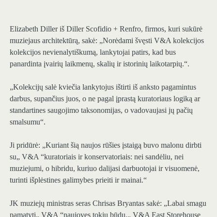
Elizabeth Diller iš Diller Scofidio + Renfro, firmos, kuri sukūrė
muziejaus architektūrą, sakė: „Norėdami švęsti V&A kolekcijos
kolekcijos nevienalytiškumą, lankytojai patirs, kad bus
panardinta įvairių laikmenų, skalių ir istorinių laikotarpių.“.
„Kolekcijų salė kviečia lankytojus ištirti iš anksto pagamintus
darbus, supančius juos, o ne pagal įprastą kuratoriaus logiką ar
standartines saugojimo taksonomijas, o vadovaujasi jų pačių
smalsumu“.
Ji pridūrė: „Kuriant šią naujos rūšies įstaigą buvo malonu dirbti
su„ V&A “kuratoriais ir konservatoriais: nei sandėliu, nei
muziejumi, o hibridu, kuriuo dalijasi darbuotojai ir visuomenė,
turinti išplėstines galimybes prieiti ir mainai.“
JK muziejų ministras seras Chrisas Bryantas sakė: „Labai smagu
pamatyti„ V&A “naujoves tokiu būdu.„ V&A East Storehouse