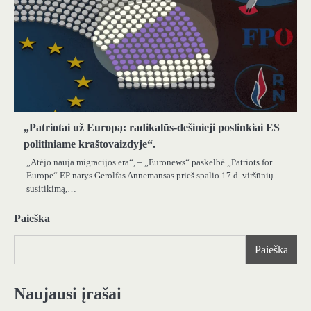
„Patriotai už Europą: radikalūs-dešinieji poslinkiai ES
politiniame kraštovaizdyje“.
„Atėjo nauja migracijos era“, – „Euronews“ paskelbė „Patriots for
Europe“ EP narys Gerolfas Annemansas prieš spalio 17 d. viršūnių
susitikimą,…
Paieška
Paieška
Naujausi įrašai