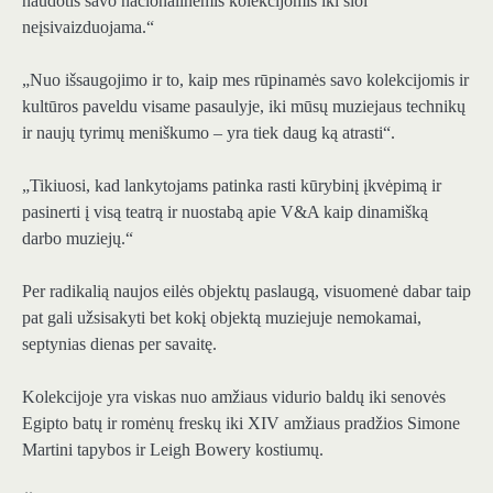
naudotis savo nacionalinėmis kolekcijomis iki šiol
neįsivaizduojama.“
„Nuo išsaugojimo ir to, kaip mes rūpinamės savo kolekcijomis ir
kultūros paveldu visame pasaulyje, iki mūsų muziejaus technikų
ir naujų tyrimų meniškumo – yra tiek daug ką atrasti“.
„Tikiuosi, kad lankytojams patinka rasti kūrybinį įkvėpimą ir
pasinerti į visą teatrą ir nuostabą apie V&A kaip dinamišką
darbo muziejų.“
Per radikalią naujos eilės objektų paslaugą, visuomenė dabar taip
pat gali užsisakyti bet kokį objektą muziejuje nemokamai,
septynias dienas per savaitę.
Kolekcijoje yra viskas nuo amžiaus vidurio baldų iki senovės
Egipto batų ir romėnų freskų iki XIV amžiaus pradžios Simone
Martini tapybos ir Leigh Bowery kostiumų.