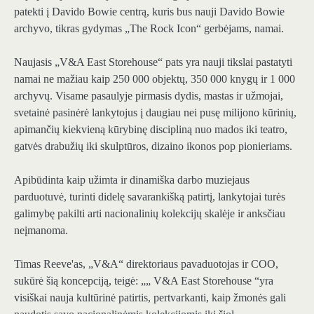
patekti į Davido Bowie centrą, kuris bus nauji Davido Bowie
archyvo, tikras gydymas „The Rock Icon“ gerbėjams, namai.
Naujasis „V&A East Storehouse“ pats yra nauji tikslai pastatyti
namai ne mažiau kaip 250 000 objektų, 350 000 knygų ir 1 000
archyvų. Visame pasaulyje pirmasis dydis, mastas ir užmojai,
svetainė pasinėrė lankytojus į daugiau nei pusę milijono kūrinių,
apimančių kiekvieną kūrybinę discipliną nuo mados iki teatro,
gatvės drabužių iki skulptūros, dizaino ikonos pop pionieriams.
Apibūdinta kaip užimta ir dinamiška darbo muziejaus
parduotuvė, turinti didelę savarankišką patirtį, lankytojai turės
galimybę pakilti arti nacionalinių kolekcijų skalėje ir anksčiau
neįmanoma.
Timas Reeve'as, „V&A“ direktoriaus pavaduotojas ir COO,
sukūrė šią koncepciją, teigė: „„ V&A East Storehouse “yra
visiškai nauja kultūrinė patirtis, pertvarkanti, kaip žmonės gali