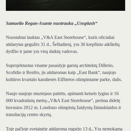
Samuelio Regan-Asante nuotrauka „Unsplash“
Nuostabiai lauktas „V&A East Storehouse“, kuris oficialiai
atidarytas gegužės 31 d., Šeštadienį, yra 30 krepšinio aikštelių
dydžio ir jame yra visų daiktų vadovas.
Suprojektuotas visame pasaulyje garsių architektų Dillerio,
Scofidio ir Renfro, jis atidaromas kaip „East Bank“, naujojo
kultūros kvartalo karalienės Elžbietos olimpiniame parke, dalis.
Naujo naujojo muziejaus patirtis, apimanti keturis lygius ir 16
000 kvadratinių metrų-„V&A East Storehouse“, perima didelę
buvusios 2012 m. Londono olimpinių žaidynių žiniasklaidos ir
transliacijų centro skyrių.
Toje pačioje svetainėje atidaroma rugsėjo 13 d., Yra nemokama