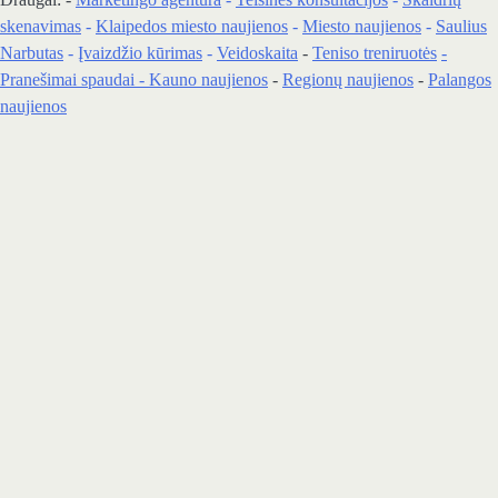
skenavimas
-
Klaipedos miesto naujienos
-
Miesto naujienos
-
Saulius
Narbutas
-
Įvaizdžio kūrimas
-
Veidoskaita
-
Teniso treniruotės
-
Pranešimai spaudai -
Kauno naujienos
-
Regionų naujienos
-
Palangos
naujienos