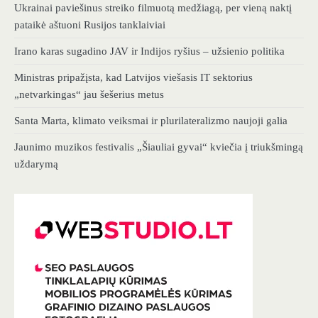
Ukrainai paviešinus streiko filmuotą medžiagą, per vieną naktį
pataikė aštuoni Rusijos tanklaiviai
Irano karas sugadino JAV ir Indijos ryšius – užsienio politika
Ministras pripažįsta, kad Latvijos viešasis IT sektorius
„netvarkingas“ jau šešerius metus
Santa Marta, klimato veiksmai ir plurilateralizmo naujoji galia
Jaunimo muzikos festivalis „Šiauliai gyvai“ kviečia į triukšmingą
uždarymą