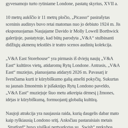
gyvenamojo turto rytiniame Londone, pastatų skyrius, XVII a.
10 metrų aukščio ir 11 metrų pločio, „Picasso“ pasirašytas
sceninis audinys buvo retai matomas nuo jo debiuto 1924 m. Jis
eksponuojamas Naujajame Davido ir Molly Lowell Borthwick
galerijoje, pastatytoje, kad būtų parodyta „V&A“ stulbinanti
didžiųjų akmenų tekstilės ir teatro scenos audinių kolekcija.
„V&A East Storehouse“ yra pirmasis iš dviejų naujų „V&A
East“ kultūros vietų, atidaromų Rytų Londone. Antrasis, „V&A
East“ muziejus, planuojama atidaryti 2026 m. Pavasarį ir
švenčiama kurti ir kūrybiškumo galią atnešti pokyčių. Sukurtas
su jaunais žmonėmis ir įsišaknijęs Rytų Londono paveldo,
„V&A East“ muziejuje šiuo metu atkreipia dėmesį į žmones,
idėjas ir kūrybiškumą, formuojantį globalią kultūrą.
Naujoji atrakcija yra naujausia raida, kurią daugelis dabar mato
kaip ryškiausią Londono sritį. Anksčiau pastaraisiais metais
„Stratford“ buvo visiškai pertvarkytas su „Swish“ prekybos