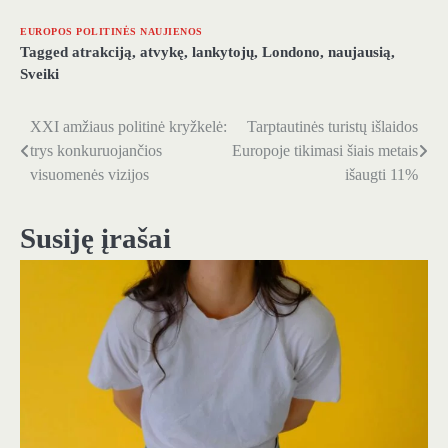
EUROPOS POLITINĖS NAUJIENOS
Tagged
atrakciją
,
atvykę
,
lankytojų
,
Londono
,
naujausią
,
Sveiki
XXI amžiaus politinė kryžkelė:
Tarptautinės turistų išlaidos
Navigacija
trys konkuruojančios
Europoje tikimasi šiais metais
tarp
visuomenės vizijos
išaugti 11%
įrašų
Susiję įrašai