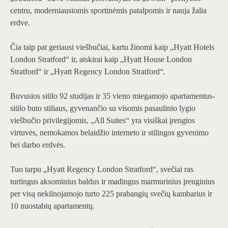
centru, moderniausiomis sportinėmis patalpomis ir nauja žalia
erdve.
Čia taip pat geriausi viešbučiai, kartu žinomi kaip „Hyatt Hotels
London Stratford“ ir, atskirai kaip „Hyatt House London
Stratford“ ir „Hyatt Regency London Stratford“.
Buvusios siūlo 92 studijas ir 35 vieno miegamojo apartamentus-
siūlo buto stiliaus, gyvenančio su visomis pasaulinio lygio
viešbučio privilegijomis, „All Suites“ yra visiškai įrengtos
virtuvės, nemokamos belaidžio interneto ir stilingos gyvenimo
bei darbo erdvės.
Tuo tarpu „Hyatt Regency London Stratford“, svečiai ras
turtingus aksominius baldus ir madingus marmurinius įrenginius
per visą nekilnojamojo turto 225 prabangių svečių kambarius ir
10 nuostabių apartamentų.