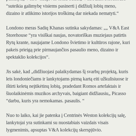
“suteikia galimybę visiems pasinerti į didžiulį lobių meno,
dizaino ir atlikimo istorijos troškimą dar niekada nematyti.“
Londono meras Sadiq Khanas sutinka sakydamas: „„ V&A East
Storehouse “yra visiškai naujas, novatoriškas muziejaus patirtis
Rytų krante, naujajame Londono švietimo ir kultūros rajone, kuri
pakeis prieigą prie pirmaujančios pasaulio meno, dizaino ir
spektaklio kolekcijos“.
Jis sakė, kad „didžiuojasi palaikydamas šį svarbų projektą, kuris
leis londoniečiams ir lankytojams pirmą kartą eiti užkulisiuose ir
ištirti keletą neįtikėtinų lobių, pradedant Romos artefaktais ir
šiuolaikinėmis muzikos archyvais, baigiant didžiausiu„ Picasso
“darbu, kuris yra nemokamas. pasaulis. “
Nuo to laiko, kai jie patenka į Centrinės Weston kolekcijų salę,
lankytojai yra sutinkami su nuostabiais vaizdais visais
lygmenimis, apsuptas V&A kolekcijų skerspjūvio.