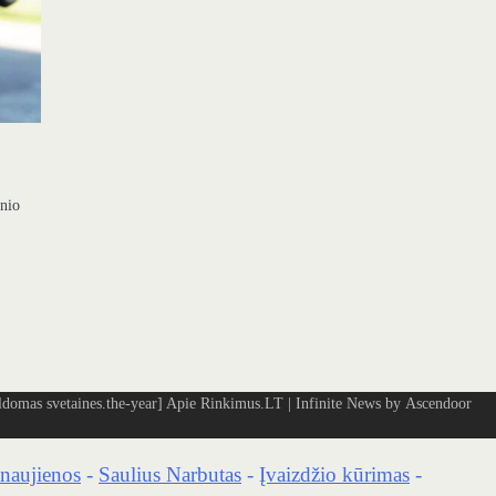
inio
omas svetaines.the-year]
Apie Rinkimus.LT
| Infinite News by
Ascendoor
naujienos
-
Saulius Narbutas
-
Įvaizdžio kūrimas
-