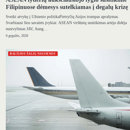
Filipinuose dėmesys sutelkiamas į degalų krizę
Sveiki atvykę į Užsienio politikaPietryčių Azijos trumpas aprašymas.
Svarbiausi šios savaitės įvykiai: ASEAN viršūnių susitikimas artėja didėja
nusivylimas JAV, Aung…
6 gegužės, 2026
BALTIJOS ŠALIŲ NAUJIENOS