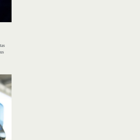
tas
tus