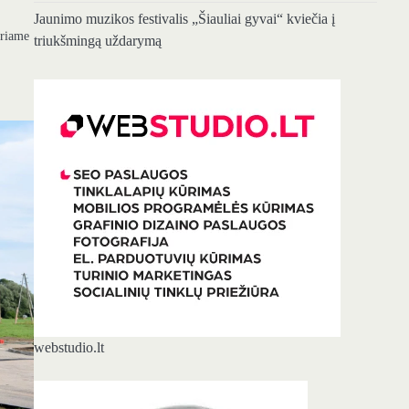
Jaunimo muzikos festivalis „Šiauliai gyvai“ kviečia į
uriame
triukšmingą uždarymą
webstudio.lt