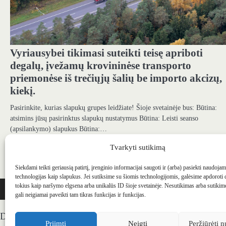
Vyriausybei tikimasi suteikti teisę apriboti
degalų, įvežamų krovininėse transporto
priemonėse iš trečiųjų šalių be importo akcizų,
kiekį.
Pasirinkite, kurias slapukų grupes leidžiate! Šioje svetainėje bus: Būtina:
atsimins jūsų pasirinktus slapukų nustatymus Būtina: Leisti seanso
(apsilankymo) slapukus Būtina:…
31 spalio, 2025
Tvarkyti sutikimą
Senesni įrašai
Navigacija
Siekdami teikti geriausią patirtį, įrenginio informacijai saugoti ir (arba) pasiekti naudoja
technologijas kaip slapukus. Jei sutiksime su šiomis technologijomis, galėsime apdoroti
tarp
WEBSTUDIO.LT
© SKAITMENINIO MARKETINGO PASLAUGOS. SEO tekstų r
tokius kaip naršymo elgsena arba unikalūs ID šioje svetainėje. Nesutikimas arba sutiki
gali neigiamai paveikti tam tikras funkcijas ir funkcijas.
įrašų
Draugai: -
Marketingo agentūra
-
Teisinės konsultacijos
-
S
Priimti
Neigti
Peržiūrėti n