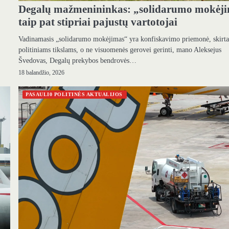
Degalų mažmenininkas: „solidarumo mokėj
taip pat stipriai pajustų vartotojai
Vadinamasis „solidarumo mokėjimas“ yra konfiskavimo priemonė, skirt
politiniams tikslams, o ne visuomenės gerovei gerinti, mano Aleksejus
Švedovas, Degalų prekybos bendrovės…
18 balandžio, 2026
PASAULI0 POLITINĖS AKTUALIJOS