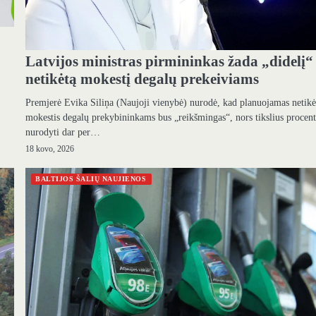
Latvijos ministras pirmininkas žada „didelį“
netikėtą mokestį degalų prekeiviams
Premjerė Evika Siliņa (Naujoji vienybė) nurodė, kad planuojamas netikė
mokestis degalų prekybininkams bus „reikšmingas“, nors tikslius procen
nurodyti dar per…
18 kovo, 2026
BALTIJOS ŠALIŲ NAUJIENOS