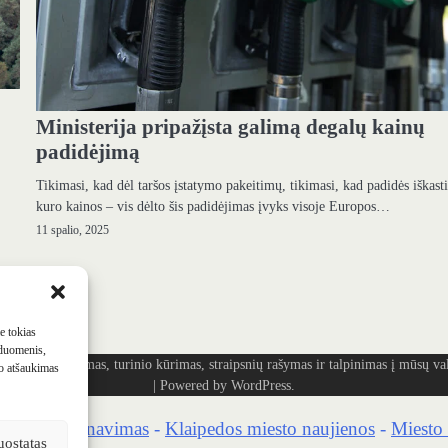
Ministerija pripažįsta galimą degalų kainų
padidėjimą
Tikimasi, kad dėl taršos įstatymo pakeitimų, tikimasi, kad padidės iškast
kuro kainos – vis dėlto šis padidėjimas įvyks visoje Europos…
11 spalio, 2025
me tokias
 duomenis,
ašymas, turinio kūrimas, straipsnių rašymas ir talpinimas į mūsų vald
mo atšaukimas
| Powered by
WordPress
.
kaidrių skenavimas
-
Klaipedos miesto naujienos
-
Miesto 
uostatas