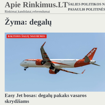
Apie Rinkimus.LT
Skip
ŠALIES POLITIKOS 
to
PASAULI0 POLITINĖ
Rinkimai,kandidatai,referendumai
content
Žyma:
degalų
BALTIJOS ŠALIŲ NAUJIENOS
Easy Jet bosas: degalų pakaks vasaros
skrydžiams