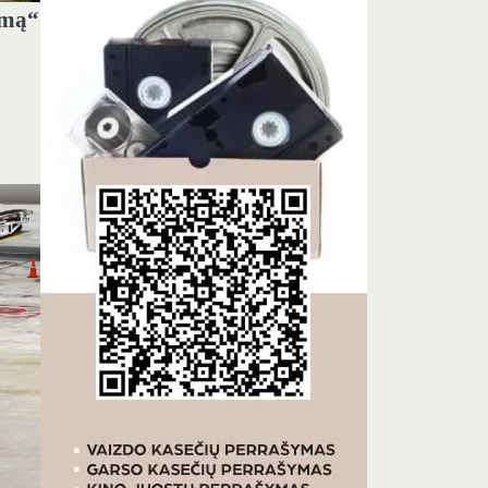
imą“
a