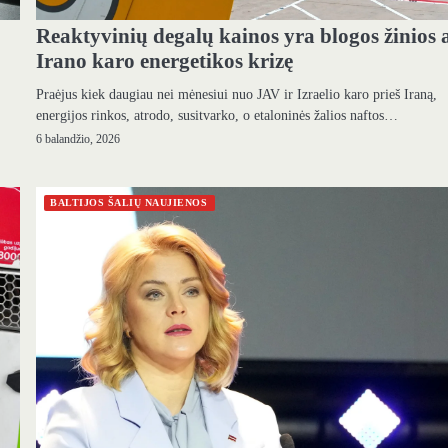
Reaktyvinių degalų kainos yra blogos žinios 
Irano karo energetikos krizę
Praėjus kiek daugiau nei mėnesiui nuo JAV ir Izraelio karo prieš Iraną,
energijos rinkos, atrodo, susitvarko, o etaloninės žalios naftos…
6 balandžio, 2026
BALTIJOS ŠALIŲ NAUJIENOS