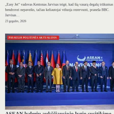
„Easy Jet“ vadovas Kentonas Jarvisas teigė, kad šią vasarą degalų trūkumas
bendrovei nepaveiks, tačiau keliautojai vėluoja rezervuoti, praneša BBC.
Jarvisas…
23 gegužės, 2026
PASAULI0 POLITINĖS AKTUALIJOS
ASEAN lyderių aukščiausiojo lygio susitikime