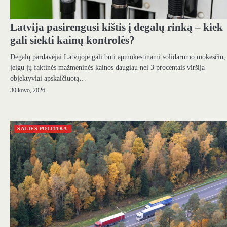
Latvija pasirengusi kištis į degalų rinką – kiek
gali siekti kainų kontrolės?
Degalų pardavėjai Latvijoje gali būti apmokestinami solidarumo mokesčiu,
jeigu jų faktinės mažmeninės kainos daugiau nei 3 procentais viršija
objektyviai apskaičiuotą…
30 kovo, 2026
ŠALIES POLITIKA