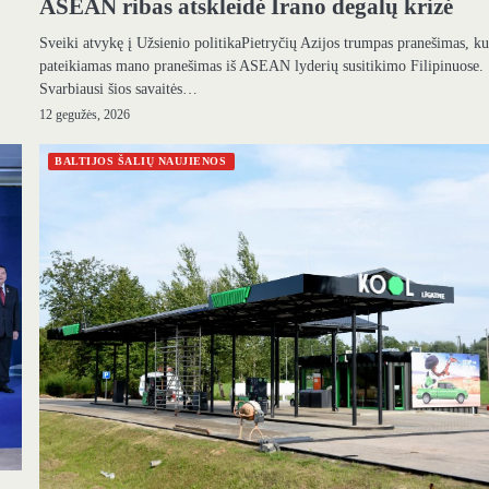
ASEAN ribas atskleidė Irano degalų krizė
Sveiki atvykę į Užsienio politikaPietryčių Azijos trumpas pranešimas, k
pateikiamas mano pranešimas iš ASEAN lyderių susitikimo Filipinuose.
Svarbiausi šios savaitės…
12 gegužės, 2026
BALTIJOS ŠALIŲ NAUJIENOS