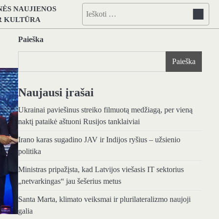
NĖS NAUJIENOS
Ieškoti:
IR KULTŪRA
Paieška
Paieška
Naujausi įrašai
Ukrainai paviešinus streiko filmuotą medžiagą, per vieną
naktį pataikė aštuoni Rusijos tanklaiviai
Irano karas sugadino JAV ir Indijos ryšius – užsienio
politika
Ministras pripažįsta, kad Latvijos viešasis IT sektorius
„netvarkingas“ jau šešerius metus
Santa Marta, klimato veiksmai ir plurilateralizmo naujoji
galia