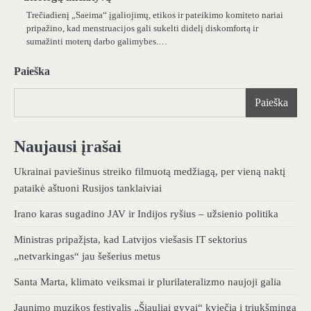
Trečiadienį „Saeima“ įgaliojimų, etikos ir pateikimo komiteto nariai
pripažino, kad menstruacijos gali sukelti didelį diskomfortą ir
sumažinti moterų darbo galimybes.…
Paieška
Paieška
Naujausi įrašai
Ukrainai paviešinus streiko filmuotą medžiagą, per vieną naktį
pataikė aštuoni Rusijos tanklaiviai
Irano karas sugadino JAV ir Indijos ryšius – užsienio politika
Ministras pripažįsta, kad Latvijos viešasis IT sektorius
„netvarkingas“ jau šešerius metus
Santa Marta, klimato veiksmai ir plurilateralizmo naujoji galia
Jaunimo muzikos festivalis „Šiauliai gyvai“ kviečia į triukšmingą