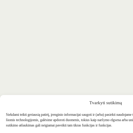
Tvarkyti sutikimą
Siekdami teikti geriausią patirtį, įrenginio informacijai saugoti ir (arba) pasiekti naudojame
šiomis technologijomis, galėsime apdoroti duomenis, tokius kaip naršymo elgsena arba uni
sutikimo atšaukimas gali neigiamai paveikti tam tikras funkcijas ir funkcijas.