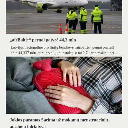
„airBaltic“ pernai patyrė 44,3 mln
Latvijos nacionalinė oro linijų bendrovė „airBaltic“ pernai pranešė
apie 44,337 mln. eurų grynųjų nuostolių, o tai 2,7 karto mažiau nei…
Jokios paramos Saeima už mokamų menstruacinių
atostogų iniciatyvą