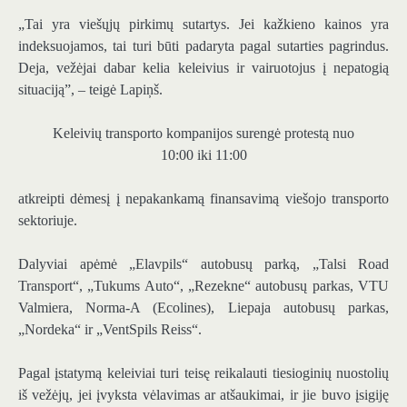
„Tai yra viešųjų pirkimų sutartys. Jei kažkieno kainos yra
indeksuojamos, tai turi būti padaryta pagal sutarties pagrindus.
Deja, vežėjai dabar kelia keleivius ir vairuotojus į nepatogią
situaciją”, – teigė Lapiņš.
Keleivių transporto kompanijos surengė protestą nuo
10:00 iki 11:00
atkreipti dėmesį į nepakankamą finansavimą viešojo transporto
sektoriuje.
Dalyviai apėmė „Elavpils“ autobusų parką, „Talsi Road
Transport“, „Tukums Auto“, „Rezekne“ autobusų parkas, VTU
Valmiera, Norma-A (Ecolines), Liepaja autobusų parkas,
„Nordeka“ ir „VentSpils Reiss“.
Pagal įstatymą keleiviai turi teisę reikalauti tiesioginių nuostolių
iš vežėjų, jei įvyksta vėlavimas ar atšaukimai, ir jie buvo įsigiję