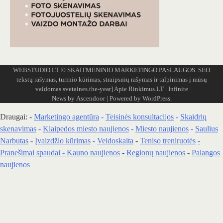
WEBSTUDIO.LT
© SKAITMENINIO MARKETINGO PASLAUGOS. SEO
tekstų rašymas, turinio kūrimas, straipsnių rašymas ir talpinimas į mūsų
valdomas svetaines.the-year]
Apie Rinkimus.LT
| Infinite
News by
Ascendoor
| Powered by
WordPress
.
Draugai: -
Marketingo agentūra
-
Teisinės konsultacijos
-
Skaidrių
skenavimas
-
Klaipedos miesto naujienos
-
Miesto naujienos
-
Saulius
Narbutas
-
Įvaizdžio kūrimas
-
Veidoskaita
-
Teniso treniruotės
-
Pranešimai spaudai -
Kauno naujienos
-
Regionų naujienos
-
Palangos
naujienos