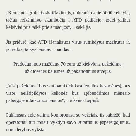
„Remiantis grubiais skaičiavimais, nukentėjo apie 5000 keleivių,
tačiau reikšmingo skambučių į ATD padidėjo, todėl galbūt
keleiviai prisitaikė prie situacijos“, – sakė jis.
Jis pridūrė, kad ATD išanalizuos visus sutrikdytus maršrutus ir,
jei reikia, taikys baudas – baudas –
Pradedant nuo maždaug 70 eurų už kiekvieną pažeidimą,
už didesnes bausmes už pakartotinius atvejus.
„Visi pažeidimai bus vertinami tiek kasdien, tiek kas mėnesį, nes
visos neišsipildytos kelionės bus apibendrintos mėnesio
pabaigoje ir taikomos baudos“, – aiškino Lapiņš.
Paklaustas apie galimą kompromisą su vežėjais, jis pabrėžė, kad
operatoriai turi toliau vykdyti savo sutartinius įsipareigojimus,
nors derybos vyksta.