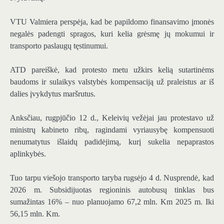
VTU Valmiera perspėja, kad be papildomo finansavimo įmonės
negalės padengti spragos, kuri kelia grėsmę jų mokumui ir
transporto paslaugų tęstinumui.
ATD pareiškė, kad protesto metu užkirs kelią sutartinėms
baudoms ir sulaikys valstybės kompensaciją už praleistus ar iš
dalies įvykdytus maršrutus.
Anksčiau, rugpjūčio 12 d., Keleivių vežėjai jau protestavo už
ministrų kabineto ribų, ragindami vyriausybę kompensuoti
nenumatytus išlaidų padidėjimą, kurį sukelia nepaprastos
aplinkybės.
Tuo tarpu viešojo transporto taryba rugsėjo 4 d. Nusprendė, kad
2026 m. Subsidijuotas regioninis autobusų tinklas bus
sumažintas 16% – nuo planuojamo 67,2 mln. Km 2025 m. Iki
56,15 mln. Km.