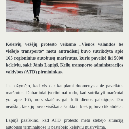
Keleivių vežėjų protesto veiksmo „Vienos valandos be
viešojo transporto“ metu antradienį buvo sutrikdyta apie
165 regioninius autobusų maršrutus, kurie paveikė iki 5000
keleivių, sakė Jānis Lapiņš, Kelių transporto administracijos
valdybos (ATD) pirmininkas.
Jis pažymėjo, kad vis dar kaupiami duomenys apie paveiktus
maršrutus. Dabartiniai įvertinimai rodo, kad sutrikdyti maršrutai
yra apie 165, nors skaičius gali kilti dienos pabaigoje. Dar
neaišku, kiek jų buvo visiškai atšaukta ir kiek jų buvo tik atidėta.
Lapiņš paaiškino, kad ATD protesto metu stebėjo situaciją
autobusų terminaluose ir pastebėjo keleivių nusivylimą.