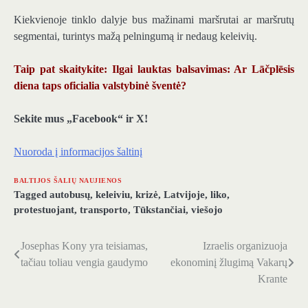
Kiekvienoje tinklo dalyje bus mažinami maršrutai ar maršrutų
segmentai, turintys mažą pelningumą ir nedaug keleivių.
Taip pat skaitykite: Ilgai lauktas balsavimas: Ar Lāčplēsis
diena taps oficialia valstybinė šventė?
Sekite mus „Facebook“ ir X!
Nuoroda į informacijos šaltinį
BALTIJOS ŠALIŲ NAUJIENOS
Tagged
autobusų
,
keleiviu
,
krizė
,
Latvijoje
,
liko
,
protestuojant
,
transporto
,
Tūkstančiai
,
viešojo
Josephas Kony yra teisiamas,
Izraelis organizuoja
Navigacija
tačiau toliau vengia gaudymo
ekonominį žlugimą Vakarų
tarp
Krante
įrašų