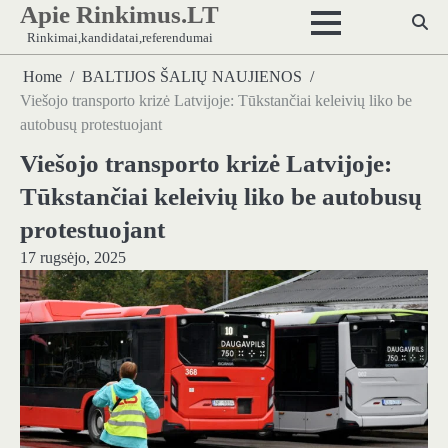
Apie Rinkimus.LT
Skip
to
Rinkimai,kandidatai,referendumai
content
Home
BALTIJOS ŠALIŲ NAUJIENOS
Viešojo transporto krizė Latvijoje: Tūkstančiai keleivių liko be
autobusų protestuojant
Viešojo transporto krizė Latvijoje:
Tūkstančiai keleivių liko be autobusų
protestuojant
17 rugsėjo, 2025