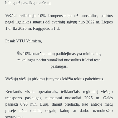
bilietą už paveiktą maršrutą.
Vežėjai reikalauja 10% kompensacijos už nuostolius, patirtus
pagal ilgalaikes sutartis dėl avarinių sąlygų nuo 2022 m. Liepos
1 d. Iki 2025 m. Rugpjūčio 31 d.
Pasak VTU Valmiera,
Šis 10% sutarčių kainų padidėjimas yra minimalus,
reikalingas norint sumažinti nuostolius ir leisti tęsti
paslaugas.
Viešųjų viešųjų pirkimų įstatymas leidžia tokius pakeitimus.
Remiantis visais operatoriais, teikiančiais regioninį viešojo
transporto paslaugas, numatomi nuostoliai 2025 m. Galės
pasiekti 6,95 mln. Eurų, darant prielaidą, kad antroje metų
pusėje nėra didelių degalų kainų ar darbo užmokesčio
svyravimų.