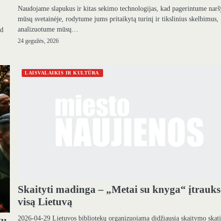
Naudojame slapukus ir kitas sekimo technologijas, kad pagerintume nar
mūsų svetainėje, rodytume jums pritaikytą turinį ir tikslinius skelbimus,
analizuotume mūsų…
ad
24 gegužės, 2026
LAISVALAIKIS IR KULTŪRA
Skaityti madinga – „Metai su knyga“ įtrauks
visą Lietuvą
2026-04-29 Lietuvos bibliotekų organizuojama didžiausia skaitymo skat
tų