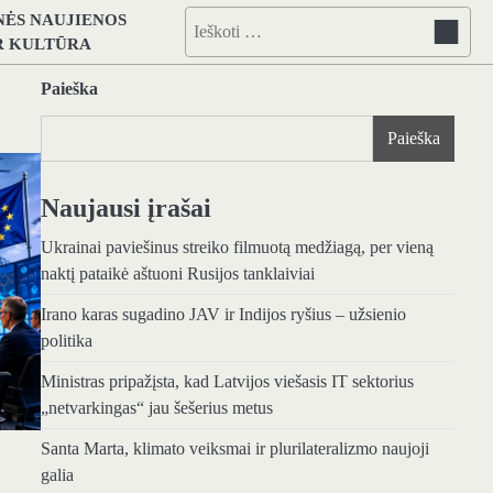
NĖS NAUJIENOS
Ieškoti:
IR KULTŪRA
Paieška
Paieška
Naujausi įrašai
Ukrainai paviešinus streiko filmuotą medžiagą, per vieną
naktį pataikė aštuoni Rusijos tanklaiviai
Irano karas sugadino JAV ir Indijos ryšius – užsienio
politika
Ministras pripažįsta, kad Latvijos viešasis IT sektorius
„netvarkingas“ jau šešerius metus
Santa Marta, klimato veiksmai ir plurilateralizmo naujoji
galia