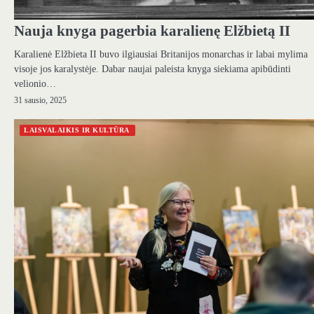
Nauja knyga pagerbia karalienę Elžbietą II
Karalienė Elžbieta II buvo ilgiausiai Britanijos monarchas ir labai mylima
visoje jos karalystėje. Dabar naujai paleista knyga siekiama apibūdinti
velionio…
31 sausio, 2025
LAISVALAIKIS IR KULTŪRA