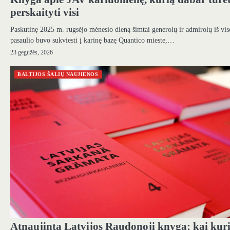
perskaityti visi
Paskutinę 2025 m. rugsėjo mėnesio dieną šimtai generolų ir admirolų iš vis
pasaulio buvo sukviesti į karinę bazę Quantico mieste,…
23 gegužės, 2026
BALTIJOS ŠALIŲ NAUJIENOS
Atnaujinta Latvijos Raudonoji knyga: kai kur