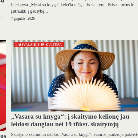
iniciatyva „Metai su knyga“ kviečia mėgautis skaitymu ištisus metus ir
įsitraukti į gausybę…
o
7 gegužės, 2026
LAISVALAIKIS IR KULTŪRA
„Vasara su knyga“: į skaitymo kelionę jau
leidosi daugiau nei 19 tūkst. skaitytojų
Skaitymo skatinimo iššūkis „Vasara su knyga“, vasaros pradžioje pakviet
ios