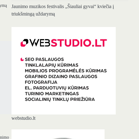
šymą
Jaunimo muzikos festivalis „Šiauliai gyvai“ kviečia į
triukšmingą uždarymą
webstudio.lt
inimo