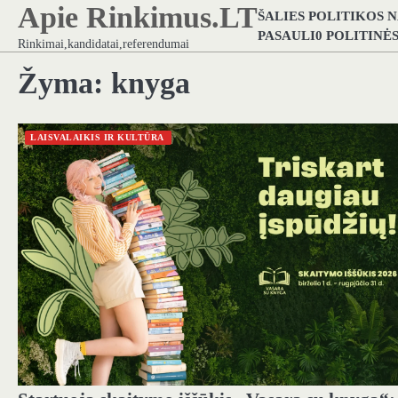
Apie Rinkimus.LT
Skip
ŠALIES POLITIKOS 
to
PASAULI0 POLITINĖ
Rinkimai,kandidatai,referendumai
content
Žyma:
knyga
LAISVALAIKIS IR KULTŪRA