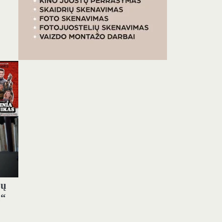
jų
ų“