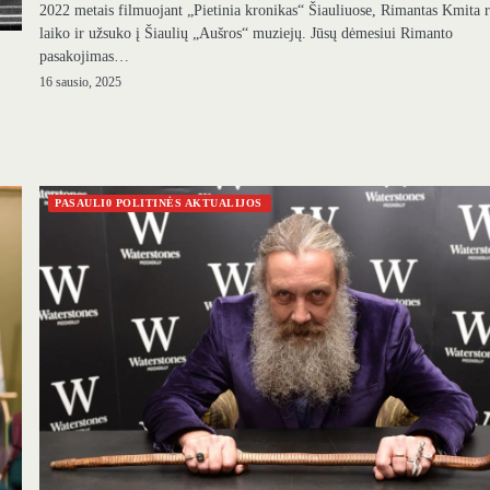
2022 metais filmuojant „Pietinia kronikas“ Šiauliuose, Rimantas Kmita 
laiko ir užsuko į Šiaulių „Aušros“ muziejų. Jūsų dėmesiui Rimanto
pasakojimas…
16 sausio, 2025
PASAULI0 POLITINĖS AKTUALIJOS