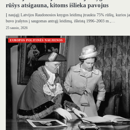
rūšys atsigauna, kitoms išlieka pavojus
Į naująjį Latvijos Raudonosios knygos leidimą įtraukta 75% rūšių, kurios j
buvo įrašytos į saugomas antrąjį leidimą, išleistą 1996–2003 m.,…
25 sausio, 2026
EUROPOS POLITINĖS NAUJIENOS