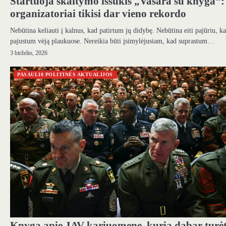
Startuoja skaitymo iššūkis „Vasara su knyga“:
organizatoriai tikisi dar vieno rekordo
Nebūtina keliauti į kalnus, kad patirtum jų didybę. Nebūtina eiti pajūriu, k
pajustum vėją plaukuose. Nereikia būti įsimylėjusiam, kad suprastum…
3 birželio, 2026
PASAULI0 POLITINĖS AKTUALIJOS
Knyga apie JAV kariuomenę, kurią dabar turė