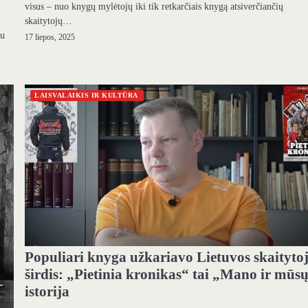
visus – nuo knygų mylėtojų iki tik retkarčiais knygą atsiverčiančių
skaitytojų…
au
17 liepos, 2025
LAISVALAIKIS IR KULTŪRA
Populiari knyga užkariavo Lietuvos skaityto
širdis: „Pietinia kronikas“ tai „Mano ir mūs
istorija