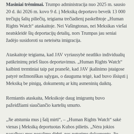
Masiniai trėmimai.
Trumpo administracija nuo 2025 m. sausio
20 d. iki 2026 m. kovo 9 d. į Meksiką deportavo beveik 13 000
trečiųjų šalių piliečių, teigiama trečiadienį paskelbtoje „Human
Rights Watch“ ataskaitoje. Nei Vašingtonas, nei Meksikas viešai
neatskleidė šių deportacijų detalių, nors Trumpas jau seniai
žadėjo susidoroti su neteisėta imigracija.
Ataskaitoje teigiama, kad JAV vyriausybė neatliko individualių
patikrinimų prieš šiuos deportavimus. „Human Rights Watch“
kalbinti tremtiniai taip pat pranešė, kad JAV įkalinimo įstaigose
patyrė nežmoniškas sąlygas, o dauguma teigė, kad buvo išsiųsti į
Meksiką be pinigų, dokumentų ar kitų asmeninių daiktų.
Remiantis ataskaita, Meksikoje daug imigrantų buvo
pažeidžiami siaučiančio kartelių smurto.
„Jie atstumia mus į šalį mirti“, – „Human Rights Watch“ sakė
vienas į Meksiką deportuotas Kubos pilietis. „Nėra jokios
pagalbos; mes negalime dirbti, nes neturime dokumentų. Jie