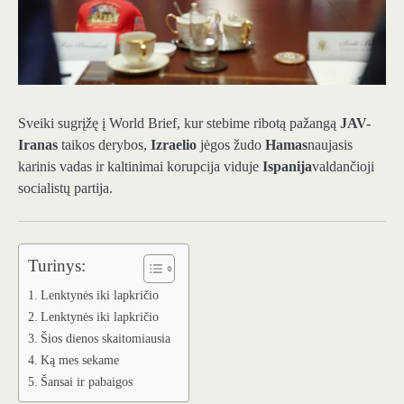
Sveiki sugrįžę į World Brief, kur stebime ribotą pažangą
JAV-
Iranas
taikos derybos,
Izraelio
jėgos žudo
Hamas
naujasis
karinis vadas ir kaltinimai korupcija viduje
Ispanija
valdančioji
socialistų partija.
Turinys:
Lenktynės iki lapkričio
Lenktynės iki lapkričio
Šios dienos skaitomiausia
Ką mes sekame
Šansai ir pabaigos