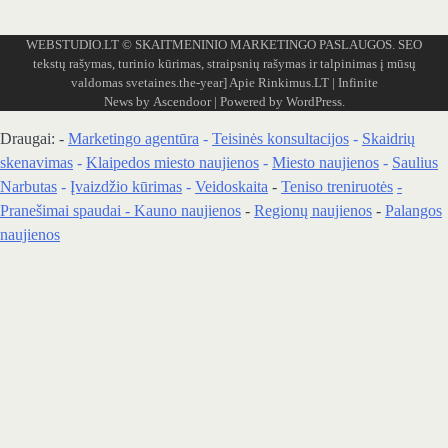
WEBSTUDIO.LT
© SKAITMENINIO MARKETINGO PASLAUGOS. SEO
tekstų rašymas, turinio kūrimas, straipsnių rašymas ir talpinimas į mūsų
valdomas svetaines.the-year]
Apie Rinkimus.LT
| Infinite
News by
Ascendoor
| Powered by
WordPress
.
Draugai: -
Marketingo agentūra
-
Teisinės konsultacijos
-
Skaidrių
skenavimas
-
Klaipedos miesto naujienos
-
Miesto naujienos
-
Saulius
Narbutas
-
Įvaizdžio kūrimas
-
Veidoskaita
-
Teniso treniruotės
-
Pranešimai spaudai -
Kauno naujienos
-
Regionų naujienos
-
Palangos
naujienos