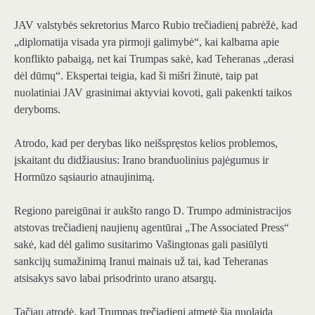
JAV valstybės sekretorius Marco Rubio trečiadienį pabrėžė, kad
„diplomatija visada yra pirmoji galimybė“, kai kalbama apie
konflikto pabaigą, net kai Trumpas sakė, kad Teheranas „derasi
dėl dūmų“. Ekspertai teigia, kad ši mišri žinutė, taip pat
nuolatiniai JAV grasinimai aktyviai kovoti, gali pakenkti taikos
deryboms.
Atrodo, kad per derybas liko neišspręstos kelios problemos,
įskaitant du didžiausius: Irano branduolinius pajėgumus ir
Hormūzo sąsiaurio atnaujinimą.
Regiono pareigūnai ir aukšto rango D. Trumpo administracijos
atstovas trečiadienį naujienų agentūrai „The Associated Press“
sakė, kad dėl galimo susitarimo Vašingtonas gali pasiūlyti
sankcijų sumažinimą Iranui mainais už tai, kad Teheranas
atsisakys savo labai prisodrinto urano atsargų.
Tačiau atrodė, kad Trumpas trečiadienį atmetė šią nuolaidą