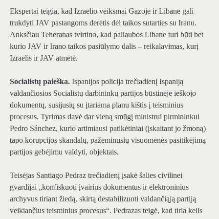
Ekspertai teigia, kad Izraelio veiksmai Gazoje ir Libane gali
trukdyti JAV pastangoms derėtis dėl taikos sutarties su Iranu.
Anksčiau Teheranas tvirtino, kad paliaubos Libane turi būti bet
kurio JAV ir Irano taikos pasiūlymo dalis – reikalavimas, kurį
Izraelis ir JAV atmetė.
Socialistų paieška.
Ispanijos policija trečiadienį Ispaniją
valdančiosios Socialistų darbininkų partijos būstinėje ieškojo
dokumentų, susijusių su įtariama planu kištis į teisminius
procesus. Tyrimas davė dar vieną smūgį ministrui pirmininkui
Pedro Sánchez, kurio artimiausi patikėtiniai (įskaitant jo žmoną)
tapo korupcijos skandalų, pažeminusių visuomenės pasitikėjimą
partijos gebėjimu valdyti, objektais.
Teisėjas Santiago Pedraz trečiadienį įsakė šalies civilinei
gvardijai „konfiskuoti įvairius dokumentus ir elektroninius
archyvus tiriant žiedą, skirtą destabilizuoti valdančiąją partiją
veikiančius teisminius procesus“. Pedrazas teigė, kad tiria kelis