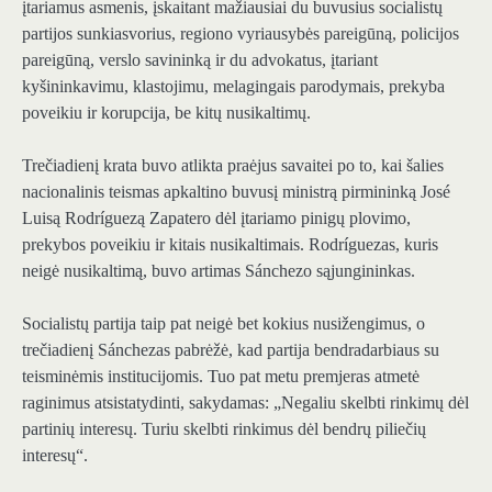
įtariamus asmenis, įskaitant mažiausiai du buvusius socialistų
partijos sunkiasvorius, regiono vyriausybės pareigūną, policijos
pareigūną, verslo savininką ir du advokatus, įtariant
kyšininkavimu, klastojimu, melagingais parodymais, prekyba
poveikiu ir korupcija, be kitų nusikaltimų.
Trečiadienį krata buvo atlikta praėjus savaitei po to, kai šalies
nacionalinis teismas apkaltino buvusį ministrą pirmininką José
Luisą Rodríguezą Zapatero dėl įtariamo pinigų plovimo,
prekybos poveikiu ir kitais nusikaltimais. Rodríguezas, kuris
neigė nusikaltimą, buvo artimas Sánchezo sąjungininkas.
Socialistų partija taip pat neigė bet kokius nusižengimus, o
trečiadienį Sánchezas pabrėžė, kad partija bendradarbiaus su
teisminėmis institucijomis. Tuo pat metu premjeras atmetė
raginimus atsistatydinti, sakydamas: „Negaliu skelbti rinkimų dėl
partinių interesų. Turiu skelbti rinkimus dėl bendrų piliečių
interesų“.