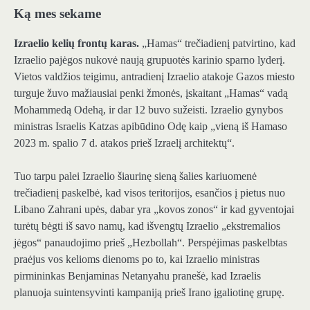
Ką mes sekame
Izraelio kelių frontų karas.
„Hamas“ trečiadienį patvirtino, kad
Izraelio pajėgos nukovė naują grupuotės karinio sparno lyderį.
Vietos valdžios teigimu, antradienį Izraelio atakoje Gazos miesto
turguje žuvo mažiausiai penki žmonės, įskaitant „Hamas“ vadą
Mohammedą Odehą, ir dar 12 buvo sužeisti. Izraelio gynybos
ministras Israelis Katzas apibūdino Odę kaip „vieną iš Hamaso
2023 m. spalio 7 d. atakos prieš Izraelį architektų“.
Tuo tarpu palei Izraelio šiaurinę sieną šalies kariuomenė
trečiadienį paskelbė, kad visos teritorijos, esančios į pietus nuo
Libano Zahrani upės, dabar yra „kovos zonos“ ir kad gyventojai
turėtų bėgti iš savo namų, kad išvengtų Izraelio „ekstremalios
jėgos“ panaudojimo prieš „Hezbollah“. Perspėjimas paskelbtas
praėjus vos kelioms dienoms po to, kai Izraelio ministras
pirmininkas Benjaminas Netanyahu pranešė, kad Izraelis
planuoja suintensyvinti kampaniją prieš Irano įgaliotinę grupę.