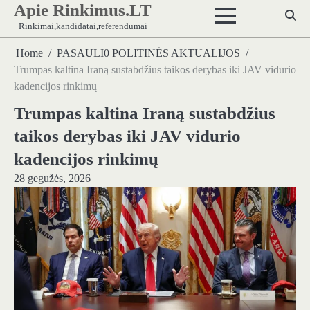
Apie Rinkimus.LT
Skip
to
Rinkimai,kandidatai,referendumai
content
Home
PASAULI0 POLITINĖS AKTUALIJOS
Trumpas kaltina Iraną sustabdžius taikos derybas iki JAV vidurio
kadencijos rinkimų
Trumpas kaltina Iraną sustabdžius
taikos derybas iki JAV vidurio
kadencijos rinkimų
28 gegužės, 2026