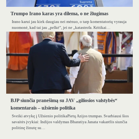
Trumpo Irano karas yra dilema, o ne žlugimas
Irano karui jau kiek daugiau nei mėnuo, o tarp komentatorių vyrauja
nuomonė, kad tai jau „pelkė“, jei ne „katastrofa. Kritikai…
BJP siunčia pranešimą su JAV „giliosios valstybės“
komentarais – užsienio politika
Sveiki atvykę į Užsienio politikaPietų Azijos trumpas. Svarbiausi šios
savaitės įvykiai: Indijos valdymas Bharatiya Janata vakarėlis siunčia
politinę žinutę su…