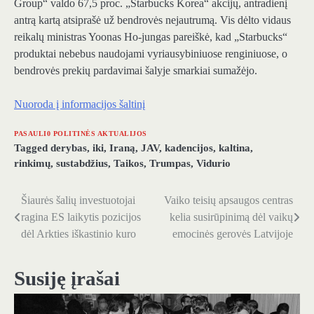
Group“ valdo 67,5 proc. „Starbucks Korea“ akcijų, antradienį
antrą kartą atsiprašė už bendrovės nejautrumą. Vis dėlto vidaus
reikalų ministras Yoonas Ho-jungas pareiškė, kad „Starbucks“
produktai nebebus naudojami vyriausybiniuose renginiuose, o
bendrovės prekių pardavimai šalyje smarkiai sumažėjo.
Nuoroda į informacijos šaltinį
PASAULI0 POLITINĖS AKTUALIJOS
Tagged
derybas
,
iki
,
Iraną
,
JAV
,
kadencijos
,
kaltina
,
rinkimų
,
sustabdžius
,
Taikos
,
Trumpas
,
Vidurio
Šiaurės šalių investuotojai
Vaiko teisių apsaugos centras
Navigacija
ragina ES laikytis pozicijos
kelia susirūpinimą dėl vaikų
tarp
dėl Arkties iškastinio kuro
emocinės gerovės Latvijoje
įrašų
Susiję įrašai