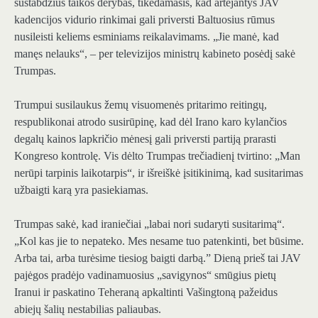
sustabdžius taikos derybas, tikėdamasis, kad artėjantys JAV
kadencijos vidurio rinkimai gali priversti Baltuosius rūmus
nusileisti keliems esminiams reikalavimams. „Jie manė, kad
manęs nelauks“, – per televizijos ministrų kabineto posėdį sakė
Trumpas.
Trumpui susilaukus žemų visuomenės pritarimo reitingų,
respublikonai atrodo susirūpinę, kad dėl Irano karo kylančios
degalų kainos lapkričio mėnesį gali priversti partiją prarasti
Kongreso kontrolę. Vis dėlto Trumpas trečiadienį tvirtino: „Man
nerūpi tarpinis laikotarpis“, ir išreiškė įsitikinimą, kad susitarimas
užbaigti karą yra pasiekiamas.
Trumpas sakė, kad iraniečiai „labai nori sudaryti susitarimą“.
„Kol kas jie to nepateko. Mes nesame tuo patenkinti, bet būsime.
Arba tai, arba turėsime tiesiog baigti darbą.” Dieną prieš tai JAV
pajėgos pradėjo vadinamuosius „savigynos“ smūgius pietų
Iranui ir paskatino Teheraną apkaltinti Vašingtoną pažeidus
abiejų šalių nestabilias paliaubas.