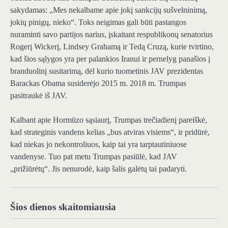
sakydamas: „Mes nekalbame apie jokį sankcijų sušvelninimą,
jokių pinigų, nieko“. Toks neigimas gali būti pastangos
nuraminti savo partijos narius, įskaitant respublikonų senatorius
Rogerį Wickerį, Lindsey Grahamą ir Tedą Cruzą, kurie tvirtino,
kad šios sąlygos yra per palankios Iranui ir pernelyg panašios į
branduolinį susitarimą, dėl kurio tuometinis JAV prezidentas
Barackas Obama susiderėjo 2015 m. 2018 m. Trumpas
pasitraukė iš JAV.
Kalbant apie Hormūzo sąsiaurį, Trumpas trečiadienį pareiškė,
kad strateginis vandens kelias „bus atviras visiems“, ir pridūrė,
kad niekas jo nekontroliuos, kaip tai yra tarptautiniuose
vandenyse. Tuo pat metu Trumpas pasiūlė, kad JAV
„prižiūrėtų“. Jis nenurodė, kaip šalis galėtų tai padaryti.
Šios dienos skaitomiausia