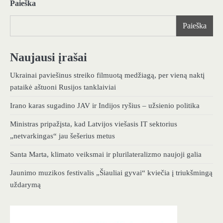
Paieška
Paieška
Naujausi įrašai
Ukrainai paviešinus streiko filmuotą medžiagą, per vieną naktį
pataikė aštuoni Rusijos tanklaiviai
Irano karas sugadino JAV ir Indijos ryšius – užsienio politika
Ministras pripažįsta, kad Latvijos viešasis IT sektorius
„netvarkingas“ jau šešerius metus
Santa Marta, klimato veiksmai ir plurilateralizmo naujoji galia
Jaunimo muzikos festivalis „Šiauliai gyvai“ kviečia į triukšmingą
uždarymą