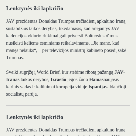
Lenktynės iki lapkričio
JAV prezidentas Donaldas Trumpas trečiadienį apkaltino Iraną
sustabdžius taikos derybas, tikėdamasis, kad artėjantys JAV
kadencijos vidurio rinkimai gali priversti Baltuosius rūmus
nusileisti keliems esminiams reikalavimams. „Jie manė, kad
manęs nelauks“, – per televizijos ministrų kabineto posėdį sakė
Trumpas.
Sveiki sugrįžę į World Brief, kur stebime ribotą pažangą
JAV-
Iranas
taikos derybos,
Izraelio
jėgos žudo
Hamas
naujasis
karinis vadas ir kaltinimai korupcija viduje
Ispanija
valdančioji
socialistų partija.
Lenktynės iki lapkričio
JAV prezidentas Donaldas Trumpas trečiadienį apkaltino Iraną