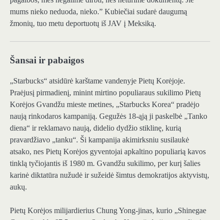
mums nieko neduoda, nieko.” Kubiečiai sudarė daugumą
žmonių, tuo metu deportuotų iš JAV į Meksiką.
Šansai ir pabaigos
„Starbucks“ atsidūrė karštame vandenyje Pietų Korėjoje.
Praėjusį pirmadienį, minint mirtino populiaraus sukilimo Pietų
Korėjos Gvandžu mieste metines, „Starbucks Korea“ pradėjo
naują rinkodaros kampaniją. Gegužės 18-ąją ji paskelbė „Tanko
diena“ ir reklamavo naują, didelio dydžio stiklinę, kurią
pravardžiavo „tanku“. Ši kampanija akimirksniu susilaukė
atsako, nes Pietų Korėjos gyventojai apkaltino populiarią kavos
tinklą tyčiojantis iš 1980 m. Gvandžu sukilimo, per kurį šalies
karinė diktatūra nužudė ir sužeidė šimtus demokratijos aktyvistų,
aukų.
Pietų Korėjos milijardierius Chung Yong-jinas, kurio „Shinegae