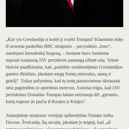
„Kur yra Grenlandija ir kodėl ji svarbi Trumpui? Klausimas kilęs
iš neseniai paskelbto BBC straipsnio – pavyzdinio „fono“,
naudojant žurnalistinį žargoną, – kuriame buvo bandoma
suprasti naujausią JAV prezidento pastangą užimti salą. Tekste
blaiviai paaiškinama, kad „padidėjo susidomėjimas Grenlandijos
gamtos ištekliais, įskaitant retųjų žemių mineralus, uraną ir
geležį“. Toliau pažymima, kad tų turtų pasisavinimas tikriausiai
nėra pagrindinis jo apsėdimo motyvas. Autoriai teigia, kad JAV
prezidentas Donaldas Trumpas labiau nerimauja dėl „grėsmės,
kurią regione jis jaučia iš Rusijos ir Kinijos“.
Atnaujintoje straipsnio versijoje apibendrinta Trumpo kalba
Davose, Šveicarija, šią savaitę, įskaitant jo teiginį, kad „aš