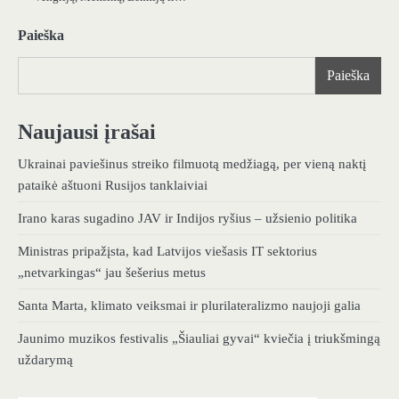
Paieška
Paieška
Naujausi įrašai
Ukrainai paviešinus streiko filmuotą medžiagą, per vieną naktį
pataikė aštuoni Rusijos tanklaiviai
Irano karas sugadino JAV ir Indijos ryšius – užsienio politika
Ministras pripažįsta, kad Latvijos viešasis IT sektorius
„netvarkingas“ jau šešerius metus
Santa Marta, klimato veiksmai ir plurilateralizmo naujoji galia
Jaunimo muzikos festivalis „Šiauliai gyvai“ kviečia į triukšmingą
uždarymą