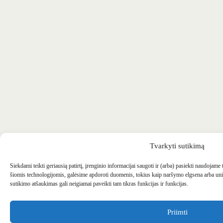
Tvarkyti sutikimą
Siekdami teikti geriausią patirtį, įrenginio informacijai saugoti ir (arba) pasiekti naudojame
šiomis technologijomis, galėsime apdoroti duomenis, tokius kaip naršymo elgsena arba uni
sutikimo atšaukimas gali neigiamai paveikti tam tikras funkcijas ir funkcijas.
Priimti