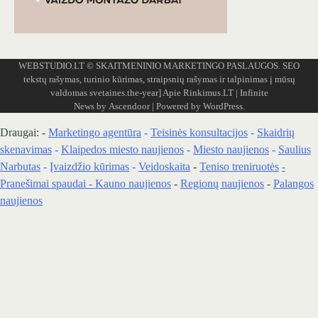
WEBSTUDIO.LT
© SKAITMENINIO MARKETINGO PASLAUGOS. SEO
tekstų rašymas, turinio kūrimas, straipsnių rašymas ir talpinimas į mūsų
valdomas svetaines.the-year]
Apie Rinkimus.LT
| Infinite
News by
Ascendoor
| Powered by
WordPress
.
Draugai: -
Marketingo agentūra
-
Teisinės konsultacijos
-
Skaidrių
skenavimas
-
Klaipedos miesto naujienos
-
Miesto naujienos
-
Saulius
Narbutas
-
Įvaizdžio kūrimas
-
Veidoskaita
-
Teniso treniruotės
-
Pranešimai spaudai -
Kauno naujienos
-
Regionų naujienos
-
Palangos
naujienos