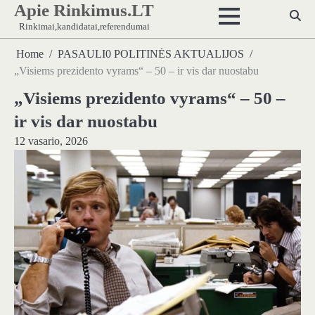
Apie Rinkimus.LT
Skip
to
Rinkimai,kandidatai,referendumai
content
Home
PASAULI0 POLITINĖS AKTUALIJOS
„Visiems prezidento vyrams“ – 50 – ir vis dar nuostabu
„Visiems prezidento vyrams“ – 50 –
ir vis dar nuostabu
12 vasario, 2026