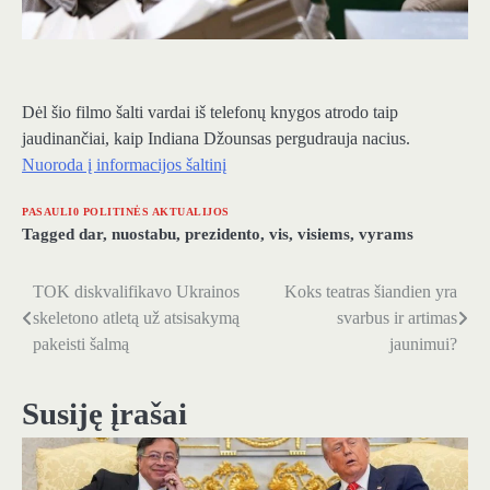
Dėl šio filmo šalti vardai iš telefonų knygos atrodo taip
jaudinančiai, kaip Indiana Džounsas pergudrauja nacius.
Nuoroda į informacijos šaltinį
PASAULI0 POLITINĖS AKTUALIJOS
Tagged
dar
,
nuostabu
,
prezidento
,
vis
,
visiems
,
vyrams
TOK diskvalifikavo Ukrainos
Koks teatras šiandien yra
Navigacija
skeletono atletą už atsisakymą
svarbus ir artimas
tarp
pakeisti šalmą
jaunimui?
įrašų
Susiję įrašai