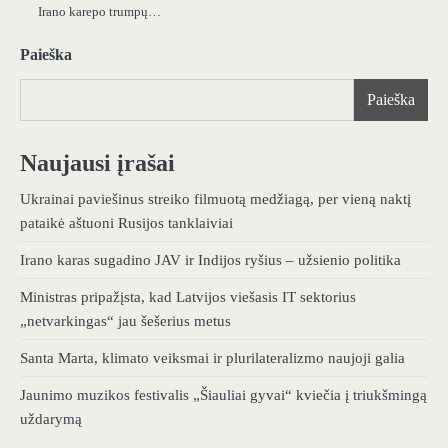
Irano karepo trumpų…
Paieška
Paieška
Naujausi įrašai
Ukrainai paviešinus streiko filmuotą medžiagą, per vieną naktį
pataikė aštuoni Rusijos tanklaiviai
Irano karas sugadino JAV ir Indijos ryšius – užsienio politika
Ministras pripažįsta, kad Latvijos viešasis IT sektorius
„netvarkingas“ jau šešerius metus
Santa Marta, klimato veiksmai ir plurilateralizmo naujoji galia
Jaunimo muzikos festivalis „Šiauliai gyvai“ kviečia į triukšmingą
uždarymą