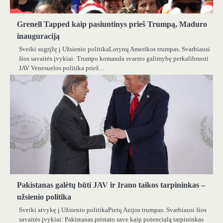
Grenell Tapped kaip pasiuntinys prieš Trumpą, Maduro
inauguraciją
Sveiki sugrįžę į Užsienio politikaLotynų Amerikos trumpas. Svarbiausi
šios savaitės įvykiai: Trumpo komanda svarsto galimybę perkalibruoti
JAV Venesuelos politika prieš…
Pakistanas galėtų būti JAV ir Irano taikos tarpininkas –
užsienio politika
Sveiki atvykę į Užsienio politikaPietų Azijos trumpas. Svarbiausi šios
savaitės įvykiai: Pakistanas pristato save kaip potencialą tarpininkas