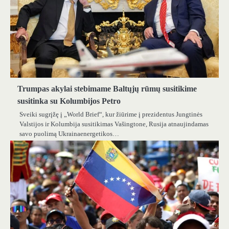
Trumpas akylai stebimame Baltųjų rūmų susitikime
susitinka su Kolumbijos Petro
Sveiki sugrįžę į „World Brief“, kur žiūrime į prezidentus Jungtinės
Valstijos ir Kolumbija susitikimas Vašingtone, Rusija atnaujindamas
savo puolimą Ukrainaenergetikos…