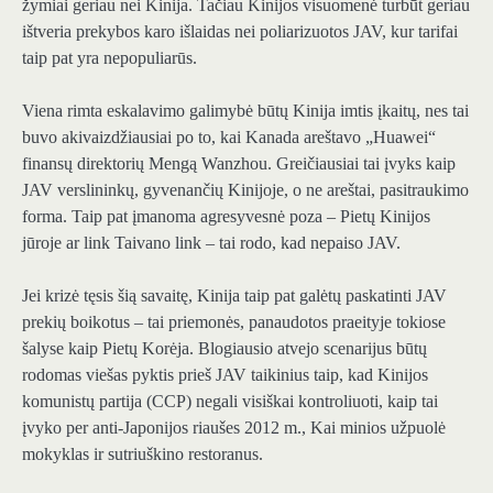
žymiai geriau nei Kinija. Tačiau Kinijos visuomenė turbūt geriau
ištveria prekybos karo išlaidas nei poliarizuotos JAV, kur tarifai
taip pat yra nepopuliarūs.
Viena rimta eskalavimo galimybė būtų Kinija imtis įkaitų, nes tai
buvo akivaizdžiausiai po to, kai Kanada areštavo „Huawei“
finansų direktorių Mengą Wanzhou. Greičiausiai tai įvyks kaip
JAV verslininkų, gyvenančių Kinijoje, o ne areštai, pasitraukimo
forma. Taip pat įmanoma agresyvesnė poza – Pietų Kinijos
jūroje ar link Taivano link – tai rodo, kad nepaiso JAV.
Jei krizė tęsis šią savaitę, Kinija taip pat galėtų paskatinti JAV
prekių boikotus – tai priemonės, panaudotos praeityje tokiose
šalyse kaip Pietų Korėja. Blogiausio atvejo scenarijus būtų
rodomas viešas pyktis prieš JAV taikinius taip, kad Kinijos
komunistų partija (CCP) negali visiškai kontroliuoti, kaip tai
įvyko per anti-Japonijos riaušes 2012 m., Kai minios užpuolė
mokyklas ir sutriuškino restoranus.