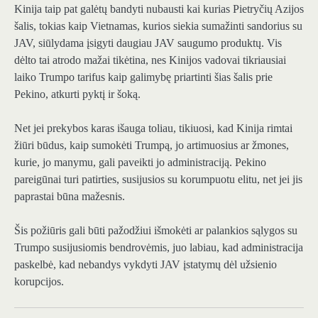
Kinija taip pat galėtų bandyti nubausti kai kurias Pietryčių Azijos
šalis, tokias kaip Vietnamas, kurios siekia sumažinti sandorius su
JAV, siūlydama įsigyti daugiau JAV saugumo produktų. Vis
dėlto tai atrodo mažai tikėtina, nes Kinijos vadovai tikriausiai
laiko Trumpo tarifus kaip galimybę priartinti šias šalis prie
Pekino, atkurti pyktį ir šoką.
Net jei prekybos karas išauga toliau, tikiuosi, kad Kinija rimtai
žiūri būdus, kaip sumokėti Trumpą, jo artimuosius ar žmones,
kurie, jo manymu, gali paveikti jo administraciją. Pekino
pareigūnai turi patirties, susijusios su korumpuotu elitu, net jei jis
paprastai būna mažesnis.
Šis požiūris gali būti pažodžiui išmokėti ar palankios sąlygos su
Trumpo susijusiomis bendrovėmis, juo labiau, kad administracija
paskelbė, kad nebandys vykdyti JAV įstatymų dėl užsienio
korupcijos.