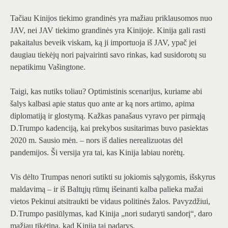
Tačiau Kinijos tiekimo grandinės yra mažiau priklausomos nuo
JAV, nei JAV tiekimo grandinės yra Kinijoje. Kinija gali rasti
pakaitalus beveik viskam, ką ji importuoja iš JAV, ypač jei
daugiau tiekėjų nori paįvairinti savo rinkas, kad susidorotų su
nepatikimu Vašingtone.
Taigi, kas nutiks toliau? Optimistinis scenarijus, kuriame abi
šalys kalbasi apie status quo ante ar ką nors artimo, apima
diplomatiją ir glostymą. Kažkas panašaus vyravo per pirmąją
D.Trumpo kadenciją, kai prekybos susitarimas buvo pasiektas
2020 m. Sausio mėn. – nors iš dalies nerealizuotas dėl
pandemijos. Ši versija yra tai, kas Kinija labiau norėtų.
Vis dėlto Trumpas nenori sutikti su jokiomis sąlygomis, išskyrus
maldavimą – ir iš Baltųjų rūmų išeinanti kalba palieka mažai
vietos Pekinui atsitraukti be vidaus politinės žalos. Pavyzdžiui,
D.Trumpo pasiūlymas, kad Kinija „nori sudaryti sandorį“, daro
mažiau tikėtina, kad Kinija tai padarys.