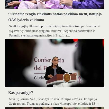
Suriname rengia rinkimus naftos pakilimo metu, naujojo
OAS lyderio vaidmuo
Sveiki sugrįžę Užsienio politikaLotynų Amerikos trumpa. Svarbiausi
šią savaitę: Surinamas rengiami rinkimai, Argentina pasitraukia iš
Pasaulio sveikatos organizacijos ir Brazilija…
Kas pasaulyje?
Savaitę, sausio 24 d., išbandykite save: Kinijos kovos su korupcija
žygis tęsiasi, Trumpas peržengia ribas Mineapolyje, o Indija ir ES…