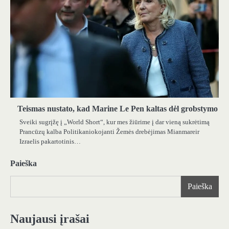
Teismas nustato, kad Marine Le Pen kaltas dėl grobstymo
Sveiki sugrįžę į „World Short“, kur mes žiūrime į dar vieną sukrėtimą
Prancūzų kalba Politikaniokojanti Žemės drebėjimas Mianmareir
Izraelis pakartotinis…
Paieška
Paieška
Naujausi įrašai