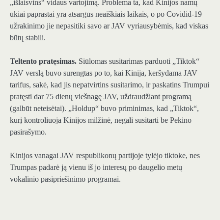
„išlaisvins“ vidaus vartojimą. Problema ta, kad Kinijos namų
ūkiai paprastai yra atsargūs neaiškiais laikais, o po Covidid-19
užrakinimo jie nepasitiki savo ar JAV vyriausybėmis, kad viskas
būtų stabili.
Teltento pratęsimas.
Siūlomas susitarimas parduoti „Tiktok“
JAV verslą buvo surengtas po to, kai Kinija, keršydama JAV
tarifus, sakė, kad jis nepatvirtins susitarimo, ir paskatins Trumpui
pratęsti dar 75 dienų viešnagę JAV, uždraudžiant programą
(galbūt neteisėtai). „Holdup“ buvo priminimas, kad „Tiktok“,
kurį kontroliuoja Kinijos milžinė, negali susitarti be Pekino
pasirašymo.
Kinijos vanagai JAV respublikonų partijoje tylėjo tiktoke, nes
Trumpas padarė ją vienu iš jo interesų po daugelio metų
vokalinio pasipriešinimo programai.