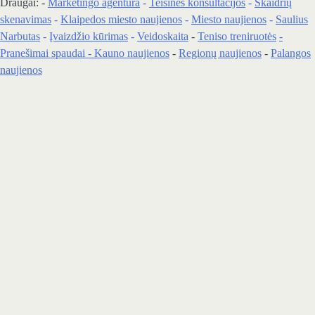
Draugai: -
Marketingo agentūra
-
Teisinės konsultacijos
-
Skaidrių
skenavimas
-
Klaipedos miesto naujienos
-
Miesto naujienos
-
Saulius
Narbutas
-
Įvaizdžio kūrimas
-
Veidoskaita
-
Teniso treniruotės
-
Pranešimai spaudai -
Kauno naujienos
-
Regionų naujienos
-
Palangos
naujienos