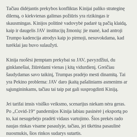
Tačiau didėjantis prekybos konfliktas Kinijai paliko strateginę
dilemą, o kiekvienas galimas požiūris yra rizikingas ir
skausmingas. Kinijos politinė vadovybė padarė tą pačią klaidą,
kaip ir daugelis JAV institucijų žmonių: jie manė, kad antroji
Trumpo kadencija atrodys kaip jo pirmoji, nesuvokdama, kad
turėklai jau buvo sulaužyti.
Kinija ruošėsi įtemptam prekybai su JAV, pavyzdžiui, du
ginklanešiai, žiūrėdami vienas į kitą vidurdienį. Greičiau
šaudydamas savo taikinį, Trumpas pradėjo mesti dinamitą. Tai
yra Pekino problema: JAV daro įkaitą pašaliniams asmenims ar
sąjungininkams, tačiau tai taip pat gali susprogdinti Kiniją.
Jei tarifai imsis visiško veiksmo, scenarijus niekam nėra geras.
Po „Covid-19“ pandemijos Kinija labiau pasinėrė į eksportą po
to, kai nesugebėjo pradėti vidaus vartojimo. Šios prekės rado
naujas rinkas visame pasaulyje, tačiau, jei tikėtina pasaulinė
nuosmukis, šios rinkos sudarys sutartis.