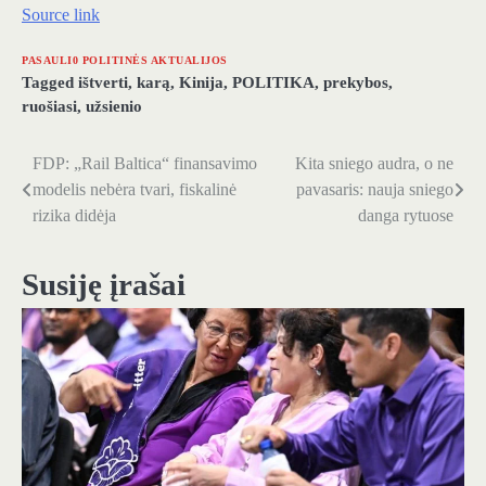
Source link
PASAULI0 POLITINĖS AKTUALIJOS
Tagged
ištverti
,
karą
,
Kinija
,
POLITIKA
,
prekybos
,
ruošiasi
,
užsienio
FDP: „Rail Baltica“ finansavimo
Kita sniego audra, o ne
Navigacija
modelis nebėra tvari, fiskalinė
pavasaris: nauja sniego
tarp
rizika didėja
danga rytuose
įrašų
Susiję įrašai