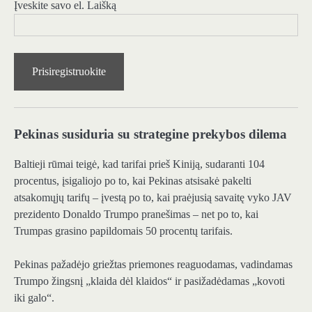
Įveskite savo el. Laišką
Prisiregistruokite
Pekinas susiduria su strategine prekybos dilema
Baltieji rūmai teigė, kad tarifai prieš Kiniją, sudaranti 104
procentus, įsigaliojo po to, kai Pekinas atsisakė pakelti
atsakomųjų tarifų – įvestą po to, kai praėjusią savaitę vyko JAV
prezidento Donaldo Trumpo pranešimas – net po to, kai
Trumpas grasino papildomais 50 procentų tarifais.
Pekinas pažadėjo griežtas priemones reaguodamas, vadindamas
Trumpo žingsnį „klaida dėl klaidos“ ir pasižadėdamas „kovoti
iki galo“.