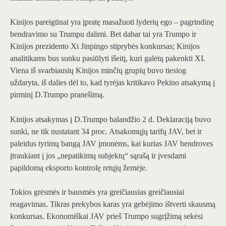
Kinijos pareigūnai yra įpratę masažuoti lyderių ego – pagrindinę
bendravimo su Trumpu dalimi. Bet dabar tai yra Trumpo ir
Kinijos prezidento Xi Jinpingo stiprybės konkursas; Kinijos
analitikams bus sunku pasiūlyti išeitį, kuri galėtų pakenkti XI.
Viena iš svarbiausių Kinijos minčių grupių buvo tiesiog
uždaryta, iš dalies dėl to, kad tyrėjas kritikavo Pekino atsakymą į
pirminį D.Trumpo pranešimą.
Kinijos atsakymas į D.Trumpo balandžio 2 d. Deklaraciją buvo
sunki, ne tik nustatant 34 proc. Atsakomųjų tarifų JAV, bet ir
paleidus tyrimų bangą JAV įmonėms, kai kurias JAV bendroves
įtraukiant į jos „nepatikimų subjektų“ sąrašą ir įvesdami
papildomą eksporto kontrolę retųjų žemėje.
Tokios grėsmės ir bausmės yra greičiausias greičiausiai
reagavimas. Tikras prekybos karas yra gebėjimo ištverti skausmą
konkursas. Ekonomiškai JAV prieš Trumpo sugrįžimą sekėsi