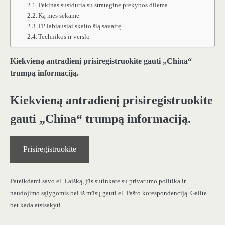
Pekinas susiduria su strategine prekybos dilema
Ką mes sekame
FP labiausiai skaito šią savaitę
Technikos ir verslo
Kiekvieną antradienį prisiregistruokite gauti „China“
trumpą informaciją.
Kiekvieną antradienį prisiregistruokite
gauti „China“ trumpą informaciją.
Prisiregistruokite
Pateikdami savo el. Laišką, jūs sutinkate su privatumo politika ir
naudojimo sąlygomis bei iš mūsų gauti el. Pašto korespondenciją. Galite
bet kada atsisakyti.