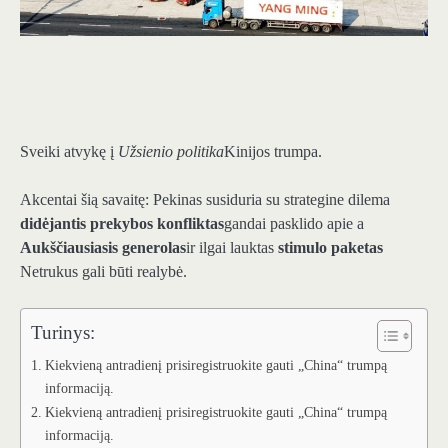
Sveiki atvykę į
Užsienio politika
Kinijos trumpa.
Akcentai šią savaitę: Pekinas susiduria su strategine dilema
didėjantis prekybos konfliktas
gandai pasklido apie a
Aukščiausiasis generolas
ir ilgai lauktas
stimulo paketas
Netrukus gali būti realybė.
Turinys:
Kiekvieną antradienį prisiregistruokite gauti „China“ trumpą
informaciją.
Kiekvieną antradienį prisiregistruokite gauti „China“ trumpą
informaciją.