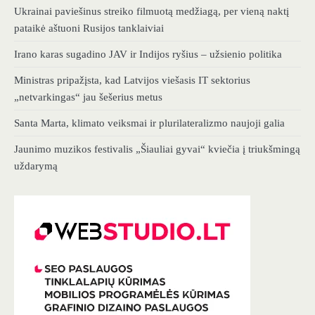
Ukrainai paviešinus streiko filmuotą medžiagą, per vieną naktį
pataikė aštuoni Rusijos tanklaiviai
Irano karas sugadino JAV ir Indijos ryšius – užsienio politika
Ministras pripažįsta, kad Latvijos viešasis IT sektorius
„netvarkingas“ jau šešerius metus
Santa Marta, klimato veiksmai ir plurilateralizmo naujoji galia
Jaunimo muzikos festivalis „Šiauliai gyvai“ kviečia į triukšmingą
uždarymą