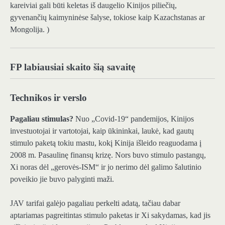
kareiviai gali būti keletas iš daugelio Kinijos piliečių,
gyvenančių kaimyninėse šalyse, tokiose kaip Kazachstanas ar
Mongolija. )
FP labiausiai skaito šią savaitę
Technikos ir verslo
Pagaliau stimulas?
Nuo „Covid-19“ pandemijos, Kinijos
investuotojai ir vartotojai, kaip ūkininkai, laukė, kad gautų
stimulo paketą tokiu mastu, kokį Kinija išleido reaguodama į
2008 m. Pasaulinę finansų krizę. Nors buvo stimulo pastangų,
Xi noras dėl „gerovės-ISM“ ir jo nerimo dėl galimo šalutinio
poveikio jie buvo palyginti maži.
JAV tarifai galėjo pagaliau perkelti adatą, tačiau dabar
aptariamas pagreitintas stimulo paketas ir Xi sakydamas, kad jis