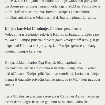
praneša, kad cituojami keli šaltiniai. Liu jis vadovavo prekybos
deryboms per pirmąją Trumpo kadenciją ir 2023 m. Pasitraukė iš
biuro. Tačiau susidorojimas buvo nukreiptas į pensininkus
politikus anksčiau, o šeimos nariai dažnai yra pirmas žingsnis.
Kinijos kareiviai Ukrainoje.
Ukrainos prezidentas
Volodymyras Zelensky sukvietė Kinijos ambasadorių Kijeve po
to, kai du Kinijos piliečiai buvo sugauti kovojant už Rusiją, ir jis
teigė, kad Ukraina turi įrodymų, kad Rusijos gretose yra daug
daugiau Kinijos kareivių.
Kinija, teikianti darbo jėgą Rusijai, būtų pagrindinis
eskalavimas, tačiau atrodo mažai tikėtina. Daug labiau tikėtina,
kad užfiksuoti Kinijos piliečiai buvo samdiniai, kuriuos naudoja
vienas iš daugelio privačių karinių rangovų (PMC), kurį naudoja
Rusija.
Tie PMC dažnai įdarbina kareivius iš Centrinės Azijos, tačiau jų
esami darbo jėgos baseinai gali būti nusausinti – arba šie