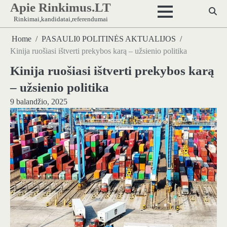
Apie Rinkimus.LT
Skip
to
Rinkimai,kandidatai,referendumai
content
Home
PASAULI0 POLITINĖS AKTUALIJOS
Kinija ruošiasi ištverti prekybos karą – užsienio politika
Kinija ruošiasi ištverti prekybos karą
– užsienio politika
9 balandžio, 2025