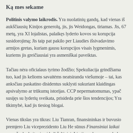
Ką mes sekame
Politinis valymo laikrodis.
Yra nuolatinių gandų, kad vienas iš
aukščiausių Kinijos generolų, jis, jis Weidongas, tiriamas. Jis, 67
metų, yra XI lojalistas, palaikęs lyderio kovos su korupcija
susidorojimą; Jis taip pat pakilo per Liaudies išsivadavimo
armijos gretas, kuriam gausu korupcijos visais lygmenimis,
kuriems jis greičiausiai yra asmeniškai paveiktas.
Tačiau nėra oficialaus tyrimo žodžio; Spekuliacija grindžiama
tuo, kad jis kelioms savaitėms neatsiranda viešumoje – tai, kas
anksčiau paskatino disidentus suklysti sukuriant klaidingas
apsivalymo ar trūkumų istorijas. CCP nepermatomumas, ypač
susijęs su lyderių sveikata, prisideda prie šios tendencijos; Yra
tikimybė, kad jis tiesiog blogai.
Vienas tikslas yra tikras: Liu Tianran, finansininkas ir buvusio
premjero Liu viceprezidento Liu He sūnus
Finansiniai laikai