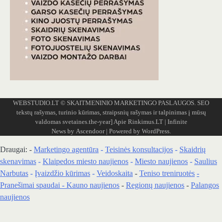
WEBSTUDIO.LT
© SKAITMENINIO MARKETINGO PASLAUGOS. SEO
tekstų rašymas, turinio kūrimas, straipsnių rašymas ir talpinimas į mūsų
valdomas svetaines.the-year]
Apie Rinkimus.LT
| Infinite
News by
Ascendoor
| Powered by
WordPress
.
Draugai: -
Marketingo agentūra
-
Teisinės konsultacijos
-
Skaidrių
skenavimas
-
Klaipedos miesto naujienos
-
Miesto naujienos
-
Saulius
Narbutas
-
Įvaizdžio kūrimas
-
Veidoskaita
-
Teniso treniruotės
-
Pranešimai spaudai -
Kauno naujienos
-
Regionų naujienos
-
Palangos
naujienos