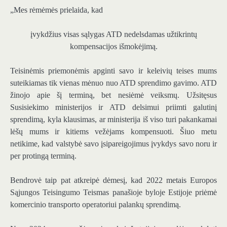
„Mes rėmėmės prielaida, kad
įvykdžius visas sąlygas ATD nedelsdamas užtikrintų
kompensacijos išmokėjimą.
Teisinėmis priemonėmis apginti savo ir keleivių teises mums
suteikiamas tik vienas mėnuo nuo ATD sprendimo gavimo. ATD
žinojo apie šį terminą, bet nesiėmė veiksmų. Užsitęsus
Susisiekimo ministerijos ir ATD delsimui priimti galutinį
sprendimą, kyla klausimas, ar ministerija iš viso turi pakankamai
lėšų mums ir kitiems vežėjams kompensuoti. Šiuo metu
netikime, kad valstybė savo įsipareigojimus įvykdys savo noru ir
per protingą terminą.
Bendrovė taip pat atkreipė dėmesį, kad 2022 metais Europos
Sąjungos Teisingumo Teismas panašioje byloje Estijoje priėmė
komercinio transporto operatoriui palankų sprendimą.