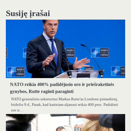
įrašų
Susiję įrašai
NATO reikia 400% padidėjusio oro ir priešraketinės
gynybos, Rutte raginti paraginti
NATO generalinis sekretorius Markas Rutte'as Londone pirmadienį,
birželio 9 d., Pasak, kad kariniam aljansui reikia 400 proc. Padidinti
oro ir…