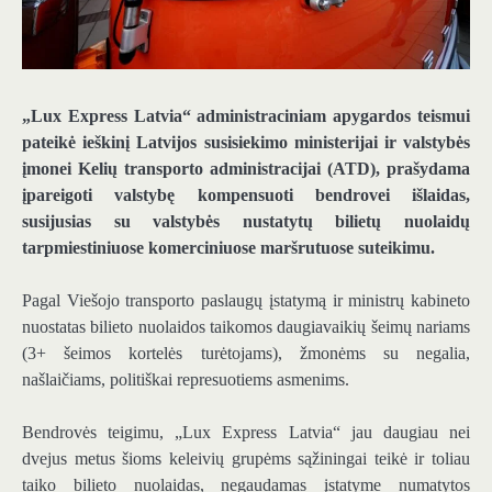
„Lux Express Latvia“ administraciniam apygardos teismui
pateikė ieškinį Latvijos susisiekimo ministerijai ir valstybės
įmonei Kelių transporto administracijai (ATD), prašydama
įpareigoti valstybę kompensuoti bendrovei išlaidas,
susijusias su valstybės nustatytų bilietų nuolaidų
tarpmiestiniuose komerciniuose maršrutuose suteikimu.
Pagal Viešojo transporto paslaugų įstatymą ir ministrų kabineto
nuostatas bilieto nuolaidos taikomos daugiavaikių šeimų nariams
(3+ šeimos kortelės turėtojams), žmonėms su negalia,
našlaičiams, politiškai represuotiems asmenims.
Bendrovės teigimu, „Lux Express Latvia“ jau daugiau nei
dvejus metus šioms keleivių grupėms sąžiningai teikė ir toliau
taiko bilieto nuolaidas, negaudamas įstatyme numatytos