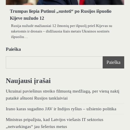
Trumpas liepia Putinui „sustoti“ po Rusijos išpuolio
Kijeve nužudo 12
Rusija nužudė mažiausiai 12 žmonių per išpuolį prieš Kijevas su
raketomis ir dronais – didžiausia šiais metais Ukrainos sostinės
išpuoliu…
Paieška
Paieška
Naujausi įrašai
Ukrainai paviešinus streiko filmuotą medžiagą, per vieną naktį
pataikė aštuoni Rusijos tanklaiviai
Irano karas sugadino JAV ir Indijos ryšius – užsienio politika
Ministras pripažįsta, kad Latvijos viešasis IT sektorius
„netvarkingas“ jau šešerius metus