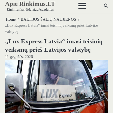
Apie Rinkimus.LT
Skip
to
Rinkimai,kandidatai,referendumai
content
Home
BALTIJOS ŠALIŲ NAUJIENOS
„Lux Express Latvia“ imasi teisinių veiksmų prieš Latvijos
valstybę
„Lux Express Latvia“ imasi teisinių
veiksmų prieš Latvijos valstybę
11 gegužės, 2026