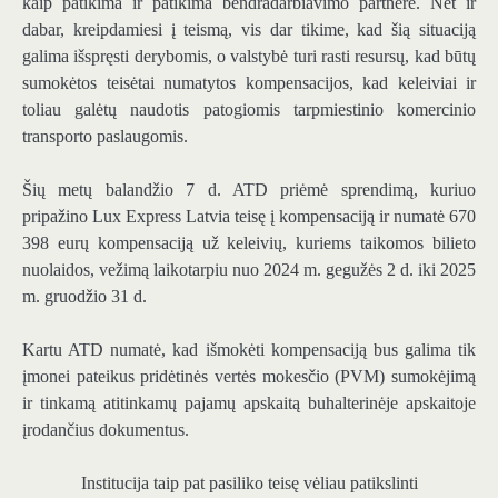
kaip patikima ir patikima bendradarbiavimo partnerė. Net ir
dabar, kreipdamiesi į teismą, vis dar tikime, kad šią situaciją
galima išspręsti derybomis, o valstybė turi rasti resursų, kad būtų
sumokėtos teisėtai numatytos kompensacijos, kad keleiviai ir
toliau galėtų naudotis patogiomis tarpmiestinio komercinio
transporto paslaugomis.
Šių metų balandžio 7 d. ATD priėmė sprendimą, kuriuo
pripažino Lux Express Latvia teisę į kompensaciją ir numatė 670
398 eurų kompensaciją už keleivių, kuriems taikomos bilieto
nuolaidos, vežimą laikotarpiu nuo 2024 m. gegužės 2 d. iki 2025
m. gruodžio 31 d.
Kartu ATD numatė, kad išmokėti kompensaciją bus galima tik
įmonei pateikus pridėtinės vertės mokesčio (PVM) sumokėjimą
ir tinkamą atitinkamų pajamų apskaitą buhalterinėje apskaitoje
įrodančius dokumentus.
Institucija taip pat pasiliko teisę vėliau patikslinti