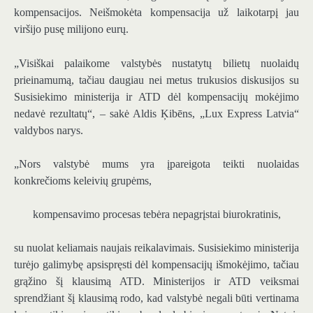
kompensacijos. Neišmokėta kompensacija už laikotarpį jau
viršijo pusę milijono eurų.
„Visiškai palaikome valstybės nustatytų bilietų nuolaidų
prieinamumą, tačiau daugiau nei metus trukusios diskusijos su
Susisiekimo ministerija ir ATD dėl kompensacijų mokėjimo
nedavė rezultatų“, – sakė Aldis Ķibēns, „Lux Express Latvia“
valdybos narys.
„Nors valstybė mums yra įpareigota teikti nuolaidas
konkrečioms keleivių grupėms,
kompensavimo procesas tebėra nepagrįstai biurokratinis,
su nuolat keliamais naujais reikalavimais. Susisiekimo ministerija
turėjo galimybę apsispręsti dėl kompensacijų išmokėjimo, tačiau
grąžino šį klausimą ATD. Ministerijos ir ATD veiksmai
sprendžiant šį klausimą rodo, kad valstybė negali būti vertinama