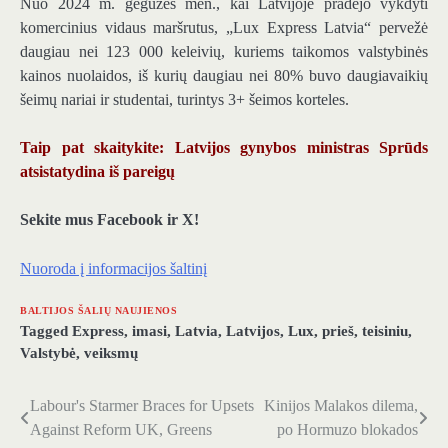
Nuo 2024 m. gegužės mėn., kai Latvijoje pradėjo vykdyti
komercinius vidaus maršrutus, „Lux Express Latvia“ pervežė
daugiau nei 123 000 keleivių, kuriems taikomos valstybinės
kainos nuolaidos, iš kurių daugiau nei 80% buvo daugiavaikių
šeimų nariai ir studentai, turintys 3+ šeimos korteles.
Taip pat skaitykite: Latvijos gynybos ministras Sprūds
atsistatydina iš pareigų
Sekite mus Facebook ir X!
Nuoroda į informacijos šaltinį
BALTIJOS ŠALIŲ NAUJIENOS
Tagged
Express
,
imasi
,
Latvia
,
Latvijos
,
Lux
,
prieš
,
teisiniu
,
Valstybė
,
veiksmų
Labour's Starmer Braces for Upsets
Kinijos Malakos dilema,
Navigacija
Against Reform UK, Greens
po Hormuzo blokados
tarp