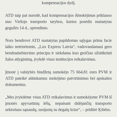
kompensacijos dydį.
ATD taip pat nurodė, kad kompensacijos išmokėjimas priklauso
nuo Viešojo transporto tarybos, kurios posėdis numatytas
gegužės 14 d., sprendimo.
Nors bendrovė ATD nustatytas papildomas sąlygas prima facie
laiko neteisėtomis, „Lux Express Latvia“, vadovaudamasi gero
bendradarbiavimo principu ir siekdama kuo greičiau užsitikrinti
žalos atlyginimą, įvykdė visus institucijos reikalavimus.
Įmonė į valstybės biudžetą sumokėjo 75 664,81 euro PVM ir
ATD pateikė atitinkamus mokėjimo patvirtinimus bei apskaitos
dokumentus.
„Mes įvykdėme visus ATD reikalavimus ir sumokėjome PVM iš
įmonės apyvartinių lėšų, nepaisant didėjančių transporto
sektoriaus sąnaudų, susijusių su degalų krize“, – pridūrė Ķibēns.