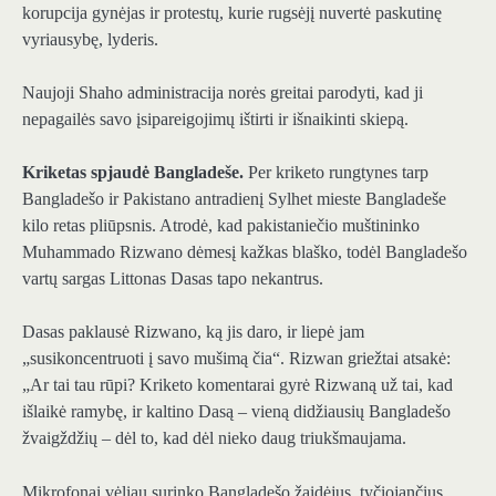
korupcija gynėjas ir protestų, kurie rugsėjį nuvertė paskutinę
vyriausybę, lyderis.
Naujoji Shaho administracija norės greitai parodyti, kad ji
nepagailės savo įsipareigojimų ištirti ir išnaikinti skiepą.
Kriketas spjaudė Bangladeše.
Per kriketo rungtynes ​​tarp
Bangladešo ir Pakistano antradienį Sylhet mieste Bangladeše
kilo retas pliūpsnis. Atrodė, kad pakistaniečio muštininko
Muhammado Rizwano dėmesį kažkas blaško, todėl Bangladešo
vartų sargas Littonas Dasas tapo nekantrus.
Dasas paklausė Rizwano, ką jis daro, ir liepė jam
„susikoncentruoti į savo mušimą čia“. Rizwan griežtai atsakė:
„Ar tai tau rūpi? Kriketo komentarai gyrė Rizwaną už tai, kad
išlaikė ramybę, ir kaltino Dasą – vieną didžiausių Bangladešo
žvaigždžių – dėl to, kad dėl nieko daug triukšmaujama.
Mikrofonai vėliau surinko Bangladešo žaidėjus, tyčiojančius