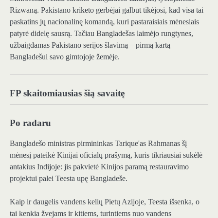
Rizwaną. Pakistano kriketo gerbėjai galbūt tikėjosi, kad visa tai
paskatins jų nacionalinę komandą, kuri pastaraisiais mėnesiais
patyrė didelę sausrą. Tačiau Bangladešas laimėjo rungtynes,
užbaigdamas Pakistano serijos šlavimą – pirmą kartą
Bangladešui savo gimtojoje žemėje.
FP skaitomiausias šią savaitę
Po radaru
Bangladešo ministras pirmininkas Tarique'as Rahmanas šį
mėnesį pateikė Kinijai oficialų prašymą, kuris tikriausiai sukėlė
antakius Indijoje: jis pakvietė Kinijos paramą restauravimo
projektui palei Teesta upę Bangladeše.
Kaip ir daugelis vandens kelių Pietų Azijoje, Teesta išsenka, o
tai kenkia žvejams ir kitiems, turintiems nuo vandens