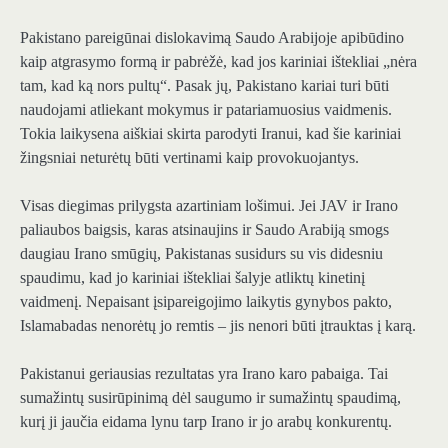
Pakistano pareigūnai dislokavimą Saudo Arabijoje apibūdino
kaip atgrasymo formą ir pabrėžė, kad jos kariniai ištekliai „nėra
tam, kad ką nors pultų“. Pasak jų, Pakistano kariai turi būti
naudojami atliekant mokymus ir patariamuosius vaidmenis.
Tokia laikysena aiškiai skirta parodyti Iranui, kad šie kariniai
žingsniai neturėtų būti vertinami kaip provokuojantys.
Visas diegimas prilygsta azartiniam lošimui. Jei JAV ir Irano
paliaubos baigsis, karas atsinaujins ir Saudo Arabiją smogs
daugiau Irano smūgių, Pakistanas susidurs su vis didesniu
spaudimu, kad jo kariniai ištekliai šalyje atliktų kinetinį
vaidmenį. Nepaisant įsipareigojimo laikytis gynybos pakto,
Islamabadas nenorėtų jo remtis – jis nenori būti įtrauktas į karą.
Pakistanui geriausias rezultatas yra Irano karo pabaiga. Tai
sumažintų susirūpinimą dėl saugumo ir sumažintų spaudimą,
kurį ji jaučia eidama lynu tarp Irano ir jo arabų konkurentų.