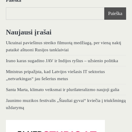
Paieška
Paieška
Naujausi įrašai
Ukrainai paviešinus streiko filmuotą medžiagą, per vieną naktį
pataikė aštuoni Rusijos tanklaiviai
Irano karas sugadino JAV ir Indijos ryšius – užsienio politika
Ministras pripažįsta, kad Latvijos viešasis IT sektorius
„netvarkingas“ jau šešerius metus
Santa Marta, klimato veiksmai ir plurilateralizmo naujoji galia
Jaunimo muzikos festivalis „Šiauliai gyvai“ kviečia į triukšmingą
uždarymą