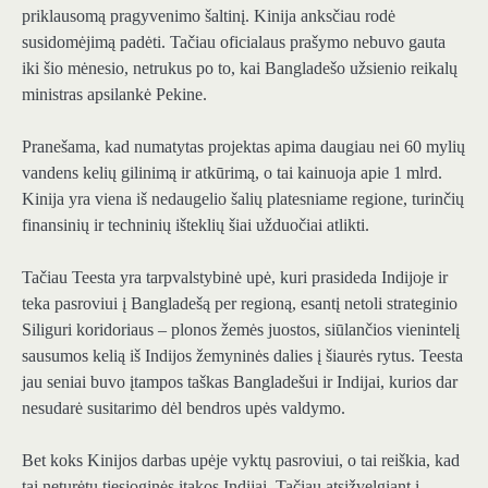
priklausomą pragyvenimo šaltinį. Kinija anksčiau rodė
susidomėjimą padėti. Tačiau oficialaus prašymo nebuvo gauta
iki šio mėnesio, netrukus po to, kai Bangladešo užsienio reikalų
ministras apsilankė Pekine.
Pranešama, kad numatytas projektas apima daugiau nei 60 mylių
vandens kelių gilinimą ir atkūrimą, o tai kainuoja apie 1 mlrd.
Kinija yra viena iš nedaugelio šalių platesniame regione, turinčių
finansinių ir techninių išteklių šiai užduočiai atlikti.
Tačiau Teesta yra tarpvalstybinė upė, kuri prasideda Indijoje ir
teka pasroviui į Bangladešą per regioną, esantį netoli strateginio
Siliguri koridoriaus – plonos žemės juostos, siūlančios vienintelį
sausumos kelią iš Indijos žemyninės dalies į šiaurės rytus. Teesta
jau seniai buvo įtampos taškas Bangladešui ir Indijai, kurios dar
nesudarė susitarimo dėl bendros upės valdymo.
Bet koks Kinijos darbas upėje vyktų pasroviui, o tai reiškia, kad
tai neturėtų tiesioginės įtakos Indijai. Tačiau atsižvelgiant į