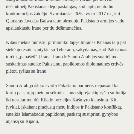
dešimtmetį Pakistanas dėjo pastangas, kad taptų neutraliu
konkurencijos žaidėju. Svarbiausias lūžis įvyko 2017 m., kai
Qamaras Javedas Bajwa tapo pirmuoju Pakistano armijos vadu,
apsilankiusiu Irane per du dešimtmečius.
Kitais metais ministru pirmininku tapęs Imranas Khanas taip pat
siekė geresnių santykių su Teheranu, sakydamas, kad Pakistanas
turėtų „panašėti“ į Iraną. Irano ir Saudo Arabijos suartėjimo
susitarimas suteikė Pakistanui papildomos diplomatinės erdvės
plėtoti ryšius su Iranu.
Saudo Arabija išliko svarbi Pakistano partnerė, nepaisant kai
kurių pastarųjų metų nesėkmių – nuo ​​stiprėjančių ryšių su Indija
iki nesutarimų dėl Rijado pozicijos Kašmyro klausimu. Kiti
įvykiai, įskaitant praėjusių metų Indijos ir Pakistano konfliktą,
suteikia Islamabadui papildomų paskatų sustiprinti gynybos
aljansą su Rijadu.