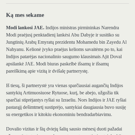
Ką mes sekame
Modi lankosi JAE.
Indijos ministras pirmininkas Narendra
Modi praėjusį penktadienį lankėsi Abu Dabyje ir susitiko su
Jungtinių Arabų Emyratų prezidentu Mohamedu bin Zayedu Al
Nahyanu. Kelionė įvyko praėjus kelioms savaitėms po to, kai
Indijos patarėjas nacionalinio saugumo klausimais Ajit Doval
apsilankė JAE. Modi biuras paskelbė išsamų ir išsamų
pareiškimą apie vizitą ir dvišalę partnerystę.
Iš tiesų, ši partnerystė yra vienas sparčiausiai augančių Indijos
santykių Artimuosiuose Rytuose, kurį, be abejo, užgožia tik
sparčiai stiprėjantys ryšiai su Izraeliu. Nors Indijos ir JAE ryšiai
pastarąjį dešimtmetį sustiprėjo, santykiai daugiausia buvo susiję
su energetikos ir kitokiu ekonominiu bendradarbiavimu.
Dovalio vizitas ir šių dviejų šalių sausio mėnesį duoti pažadai