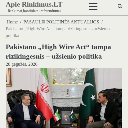
Apie Rinkimus.LT
Skip
to
Rinkimai,kandidatai,referendumai
content
Home
PASAULI0 POLITINĖS AKTUALIJOS
Pakistano „High Wire Act“ tampa rizikingesnis – užsienio
politika
Pakistano „High Wire Act“ tampa
rizikingesnis – užsienio politika
20 gegužės, 2026