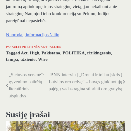
jautrumą aplink upę ir jos strateginę vietą, jau nekalbant apie
strateginę Naujojo Delio konkurenciją su Pekinu, Indijos
pareigūnai nepastebės.
Nuoroda į informacijos šaltinį
PASAULI0 POLITINĖS AKTUALIJOS
Tagged
Act
,
High
,
Pakistano
,
POLITIKA
,
rizikingesnis
,
tampa
,
užsienio
,
Wire
„Sietuvos versmė“:
BNN interviu | „Dronai ir toliau įskris į
Navigacija
gyvenimo patirčių
Latvijos oro erdvę“ – buvęs ginkluotųjų
tarp
literatūrinis
pajėgų vadas ragina stiprinti oro gynybą
atspindys
įrašų
Susiję įrašai