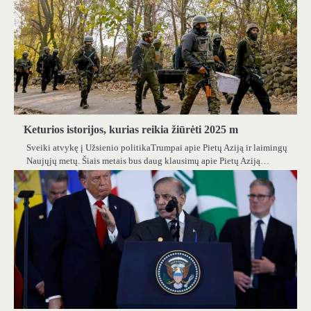
Keturios istorijos, kurias reikia žiūrėti 2025 m
Sveiki atvykę į Užsienio politikaTrumpai apie Pietų Aziją ir laimingų
Naujųjų metų. Šiais metais bus daug klausimų apie Pietų Aziją…