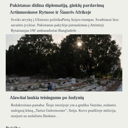
Pakistanas didina diplomatiją, ginklų pardavimą
Artimuosiuose Rytuose ir Šiaurės Afrikoje
Sveiki atvykę į Užsienio politikaPietų Azijos trumpas. Svarbiausi šios
savaitės įvykiai: Pakistanas pakylėja įsitraukimas į Artimieji
Rytainaujas JAV ambasadoriai Bangladeše…
Alawitai laukia teisingumo po žudynių
Redaktoriaus pastaba: Šioje istorijoje yra a grafika Vaizdas, rodantis
sudegusį kūną.„Tartus Gubernorate“, Sirija. Kovo pradžioje milicija,
susijusi su nušalintu Basharo…