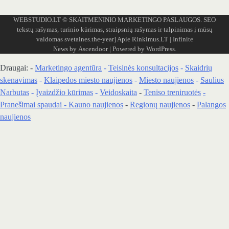
WEBSTUDIO.LT
© SKAITMENINIO MARKETINGO PASLAUGOS. SEO
tekstų rašymas, turinio kūrimas, straipsnių rašymas ir talpinimas į mūsų
valdomas svetaines.the-year]
Apie Rinkimus.LT
| Infinite
News by
Ascendoor
| Powered by
WordPress
.
Draugai: -
Marketingo agentūra
-
Teisinės konsultacijos
-
Skaidrių
skenavimas
-
Klaipedos miesto naujienos
-
Miesto naujienos
-
Saulius
Narbutas
-
Įvaizdžio kūrimas
-
Veidoskaita
-
Teniso treniruotės
-
Pranešimai spaudai -
Kauno naujienos
-
Regionų naujienos
-
Palangos
naujienos