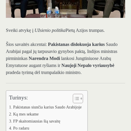
Sveiki atvykę į
Užsienio politika
Pietų Azijos trumpas.
Šios savaitės akcentai:
Pakistanas dislokuoja karius
Saudo
Arabijai pagal jų tarpusavio gynybos paktą, Indijos ministras
pirmininkas
Narendra Modi
lankosi Jungtiniuose Arabų
Emyratuose augant ryšiams ir
Naujoji Nepalo vyriausybė
pradeda tyrimą dėl trumpalaikio ministro.
Turinys:
Pakistanas siunčia karius Saudo Arabijoje
Ką mes sekame
FP skaitomiausias šią savaitę
Po radaru