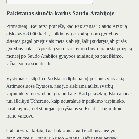
Pakistanas siunčia karius Saudo Arabijoje
Pirmadienį „Reuters“ pranešė, kad Pakistanas į Saudo Arabiją
dislokavo 8 000 karių, naikintuvų eskadrą ir oro gynybos
sistemą pagal praėjusiais metais abiejų šalių sudarytą abipusės
gynybos paktą. Apie dalį šio dislokavimo buvo pranešta praėjusį
mėnesį po Saudo Arabijos gynybos ministerijos pareiškimo,
tačiau su mažiau detalių.
Vystymas sustiprina Pakistano diplomatinį pusiausvyros aktą
Artimuosiuose Rytuose, nes juo siekiama atlikti svarbų
tarpininkavimo vaidmenį Irano kare. Kad pasisektų, Islamabadas
turi išlaikyti Teherano, kaip neutralaus ir patikimo tarpininko,
pasitikėjimą, net stiprėjant jo ryšiams su Rijadu, pagrindiniu
Irano varžovu.
Gali atrodyti keista, kad Pakistanas gali rasti pusiausvyrą
santykiuose su Iranu ir Saudo Arabija. Tačiau per beveik