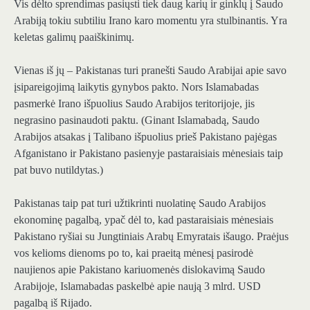
Vis dėlto sprendimas pasiųsti tiek daug karių ir ginklų į Saudo
Arabiją tokiu subtiliu Irano karo momentu yra stulbinantis. Yra
keletas galimų paaiškinimų.
Vienas iš jų – Pakistanas turi pranešti Saudo Arabijai apie savo
įsipareigojimą laikytis gynybos pakto. Nors Islamabadas
pasmerkė Irano išpuolius Saudo Arabijos teritorijoje, jis
negrasino pasinaudoti paktu. (Ginant Islamabadą, Saudo
Arabijos atsakas į Talibano išpuolius prieš Pakistano pajėgas
Afganistano ir Pakistano pasienyje pastaraisiais mėnesiais taip
pat buvo nutildytas.)
Pakistanas taip pat turi užtikrinti nuolatinę Saudo Arabijos
ekonominę pagalbą, ypač dėl to, kad pastaraisiais mėnesiais
Pakistano ryšiai su Jungtiniais Arabų Emyratais išaugo. Praėjus
vos kelioms dienoms po to, kai praeitą mėnesį pasirodė
naujienos apie Pakistano kariuomenės dislokavimą Saudo
Arabijoje, Islamabadas paskelbė apie naują 3 mlrd. USD
pagalbą iš Rijado.