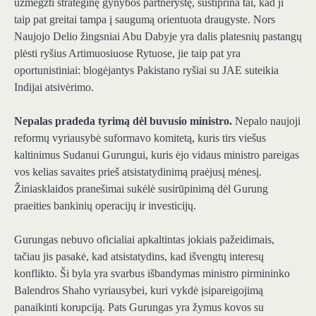
užmegzti strateginę gynybos partnerystę, sustiprina tai, kad ji
taip pat greitai tampa į saugumą orientuota draugyste. Nors
Naujojo Delio žingsniai Abu Dabyje yra dalis platesnių pastangų
plėsti ryšius Artimuosiuose Rytuose, jie taip pat yra
oportunistiniai: blogėjantys Pakistano ryšiai su JAE suteikia
Indijai atsivėrimo.
Nepalas pradeda tyrimą dėl buvusio ministro.
Nepalo naujoji
reformų vyriausybė suformavo komitetą, kuris tirs viešus
kaltinimus Sudanui Gurungui, kuris ėjo vidaus ministro pareigas
vos kelias savaites prieš atsistatydinimą praėjusį mėnesį.
Žiniasklaidos pranešimai sukėlė susirūpinimą dėl Gurung
praeities bankinių operacijų ir investicijų.
Gurungas nebuvo oficialiai apkaltintas jokiais pažeidimais,
tačiau jis pasakė, kad atsistatydins, kad išvengtų interesų
konflikto. Ši byla yra svarbus išbandymas ministro pirmininko
Balendros Shaho vyriausybei, kuri vykdė įsipareigojimą
panaikinti korupciją. Pats Gurungas yra žymus kovos su