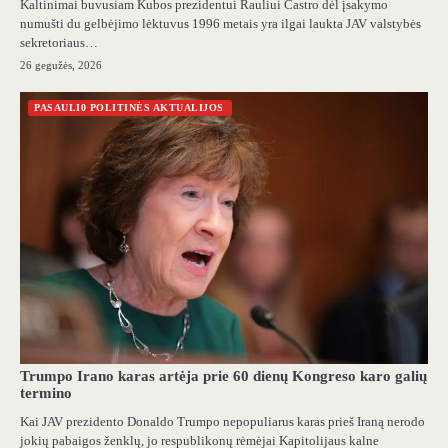
Kaltinimai buvusiam Kubos prezidentui Rauliui Castro dėl įsakymo
numušti du gelbėjimo lėktuvus 1996 metais yra ilgai laukta JAV valstybės
sekretoriaus…
26 gegužės, 2026
PASAULI0 POLITINĖS AKTUALIJOS
Trumpo Irano karas artėja prie 60 dienų Kongreso karo galių
termino
Kai JAV prezidento Donaldo Trumpo nepopuliarus karas prieš Iraną nerodo
jokių pabaigos ženklų, jo respublikonų rėmėjai Kapitolijaus kalne