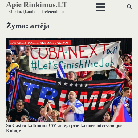
Apie Rinkimus.LT
Skip
to
Rinkimai,kandidatai,referendumai
content
Žyma:
artėja
PASAULI0 POLITINĖS AKTUALIJOS
Su Castro kaltinimu JAV artėja prie karinės intervencijos
Kuboje