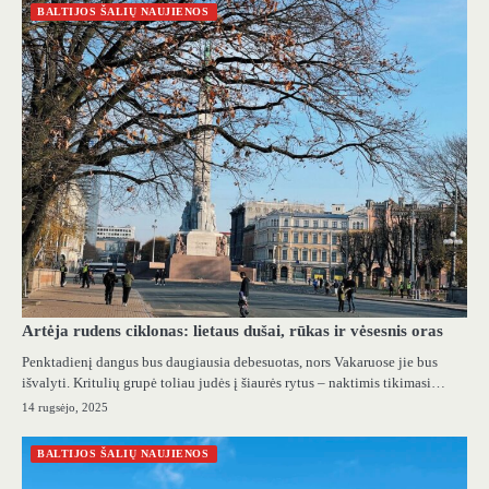
BALTIJOS ŠALIŲ NAUJIENOS
Artėja rudens ciklonas: lietaus dušai, rūkas ir vėsesnis oras
Penktadienį dangus bus daugiausia debesuotas, nors Vakaruose jie bus
išvalyti. Kritulių grupė toliau judės į šiaurės rytus – naktimis tikimasi…
14 rugsėjo, 2025
BALTIJOS ŠALIŲ NAUJIENOS