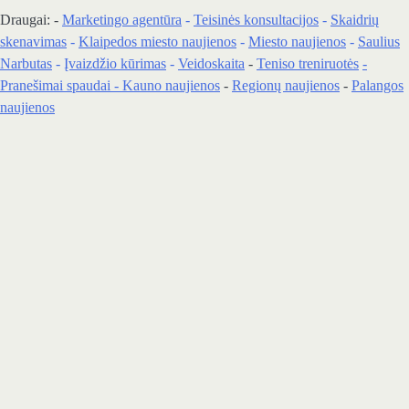
Draugai: -
Marketingo agentūra
-
Teisinės konsultacijos
-
Skaidrių
skenavimas
-
Klaipedos miesto naujienos
-
Miesto naujienos
-
Saulius
Narbutas
-
Įvaizdžio kūrimas
-
Veidoskaita
-
Teniso treniruotės
-
Pranešimai spaudai -
Kauno naujienos
-
Regionų naujienos
-
Palangos
naujienos