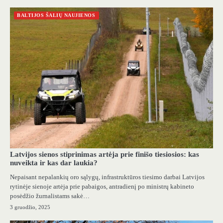
BALTIJOS ŠALIŲ NAUJIENOS
Latvijos sienos stiprinimas artėja prie finišo tiesiosios: kas
nuveikta ir kas dar laukia?
Nepaisant nepalankių oro sąlygų, infrastruktūros tiesimo darbai Latvijos
rytinėje sienoje artėja prie pabaigos, antradienį po ministrų kabineto
posėdžio žurnalistams sakė…
3 gruodžio, 2025