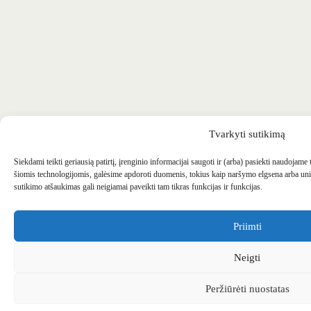
Tvarkyti sutikimą
Siekdami teikti geriausią patirtį, įrenginio informacijai saugoti ir (arba) pasiekti naudojame
šiomis technologijomis, galėsime apdoroti duomenis, tokius kaip naršymo elgsena arba uni
sutikimo atšaukimas gali neigiamai paveikti tam tikras funkcijas ir funkcijas.
Priimti
Neigti
Peržiūrėti nuostatas