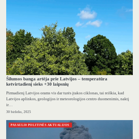
Šilumos banga artėja prie Latvijos – temperatūra
ketvirtadienį sieks +30 laipsnių
Pirmadienį Latvijos orams vis dar turės įtakos ciklonas, tai reiškia, kad
Latvijos aplinkos, geologijos ir meteorologijos centro duomenimis, naktį
ir…
30 birželio, 2025
PASAULI0 POLITINĖS AKTUALIJOS