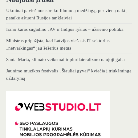
Ukrainai paviešinus streiko filmuotą medžiagą, per vieną naktį
pataikė aštuoni Rusijos tanklaiviai
Irano karas sugadino JAV ir Indijos ryšius – užsienio politika
Ministras pripažįsta, kad Latvijos viešasis IT sektorius
„netvarkingas“ jau šešerius metus
Santa Marta, klimato veiksmai ir plurilateralizmo naujoji galia
Jaunimo muzikos festivalis „Šiauliai gyvai“ kviečia į triukšmingą
uždarymą