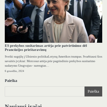
ES prekybos susitarimas artėja prie patvirtinimo dėl
Prancūzijos prieštaravimų
Sveiki sugrįžę į Užsienio politikaLotynų Amerikos trumpas. Svarbiausi šios
savaitės įvykiai: Mercosur artėja prie pagrindinio prekybos susitarimo
sudarymo Urugvajus– surengtas…
6 gruodžio, 2024
Paieška
Paieška
Naujausi įrašai