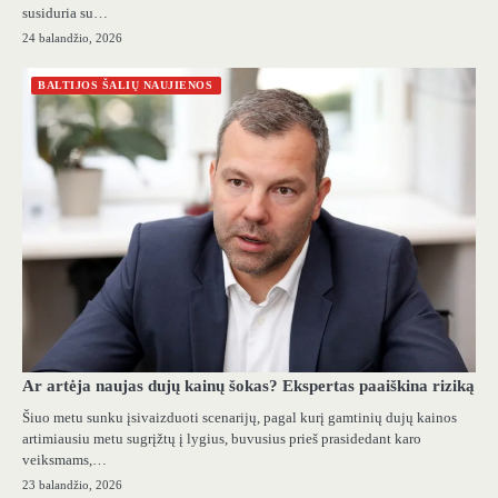
susiduria su…
24 balandžio, 2026
BALTIJOS ŠALIŲ NAUJIENOS
Ar artėja naujas dujų kainų šokas? Ekspertas paaiškina riziką
Šiuo metu sunku įsivaizduoti scenarijų, pagal kurį gamtinių dujų kainos
artimiausiu metu sugrįžtų į lygius, buvusius prieš prasidedant karo
veiksmams,…
23 balandžio, 2026