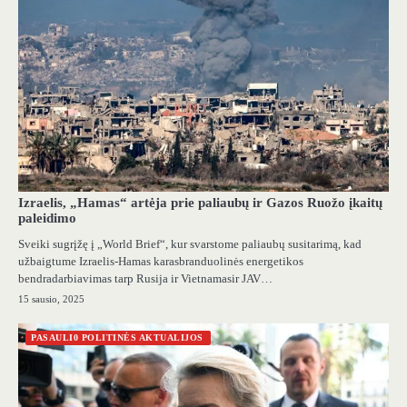
Izraelis, „Hamas“ artėja prie paliaubų ir Gazos Ruožo įkaitų
paleidimo
Sveiki sugrįžę į „World Brief“, kur svarstome paliaubų susitarimą, kad
užbaigtume Izraelis-Hamas karasbranduolinės energetikos
bendradarbiavimas tarp Rusija ir Vietnamasir JAV…
15 sausio, 2025
PASAULI0 POLITINĖS AKTUALIJOS