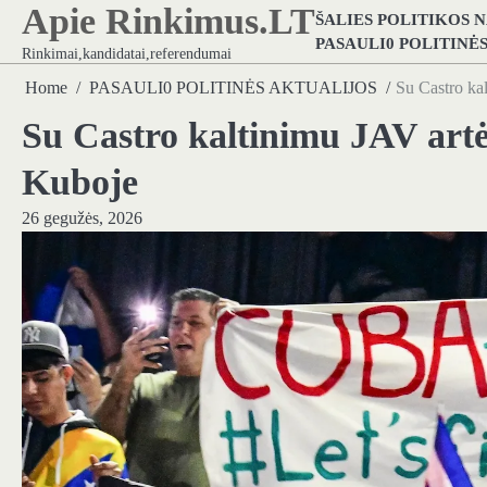
Apie Rinkimus.LT
Skip
ŠALIES POLITIKOS 
to
PASAULI0 POLITINĖ
Rinkimai,kandidatai,referendumai
content
Home
PASAULI0 POLITINĖS AKTUALIJOS
Su Castro kal
Su Castro kaltinimu JAV artėj
Kuboje
26 gegužės, 2026