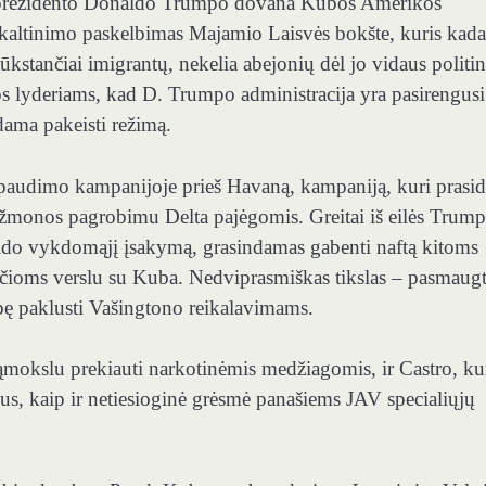
ir prezidento Donaldo Trumpo dovana Kubos Amerikos
is kaltinimo paskelbimas Majamio Laisvės bokšte, kuris kada
stančiai imigrantų, nekelia abejonių dėl jo vidaus politin
bos lyderiams, kad D. Trumpo administracija yra pasirengusi
kdama pakeisti režimą.
 spaudimo kampanijoje prieš Havaną, kampaniją, kuri prasid
 žmonos pagrobimu Delta pajėgomis. Greitai iš eilės Trump
eido vykdomąjį įsakymą, grasindamas gabenti naftą kitoms
nčioms verslu su Kuba. Nedviprasmiškas tikslas – pasmaugt
bę paklusti Vašingtono reikalavimams.
ąmokslu prekiauti narkotinėmis medžiagomis, ir Castro, ku
s, ​​kaip ir netiesioginė grėsmė panašiems JAV specialiųjų