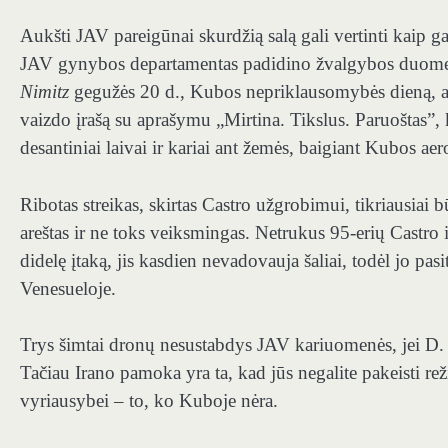
Aukšti JAV pareigūnai skurdžią salą gali vertinti kaip ga
JAV gynybos departamentas padidino žvalgybos duomen
Nimitz
gegužės 20 d., Kubos nepriklausomybės dieną, a
vaizdo įrašą su aprašymu „Mirtina. Tikslus. Paruoštas”, 
desantiniai laivai ir kariai ant žemės, baigiant Kubos ae
Ribotas streikas, skirtas Castro užgrobimui, tikriausiai 
areštas ir ne toks veiksmingas. Netrukus 95-erių Castro iš
didelę įtaką, jis kasdien nevadovauja šaliai, todėl jo 
Venesueloje.
Trys šimtai dronų nesustabdys JAV kariuomenės, jei D
Tačiau Irano pamoka yra ta, kad jūs negalite pakeisti rež
vyriausybei – to, ko Kuboje nėra.