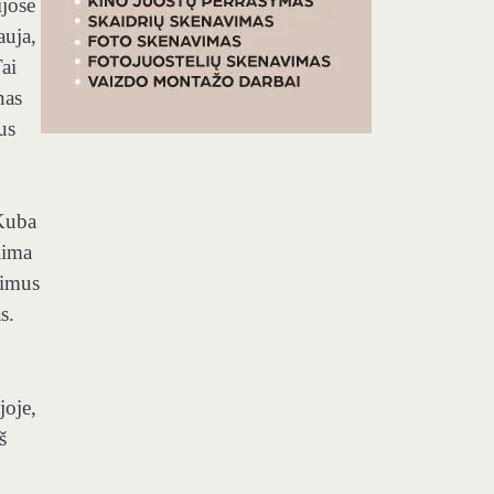
ijose
auja,
ai
nas
us
 Kuba
iima
kimus
s.
joje,
š