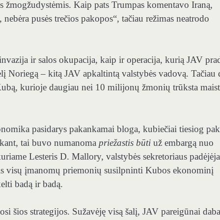
mis žmogžudystėmis. Kaip pats Trumpas komentavo Iraną,
 nebėra pusės trečios pakopos“, tačiau režimas neatrodo
nvazija ir salos okupacija, kaip ir operacija, kurią JAV pra
 Noriegą – kitą JAV apkaltintą valstybės vadovą. Tačiau 
ubą, kurioje daugiau nei 10 milijonų žmonių trūksta maist
nomika pasidarys pakankamai bloga, kubiečiai tiesiog paki
ą sakant, tai buvo numanoma
priežastis būti
už embargą nuo
iame Lesteris D. Mallory, valstybės sekretoriaus padėjėja
imtis visų įmanomų priemonių susilpninti Kubos ekonominį
lti badą ir badą.
si šios strategijos. Sužavėję visą šalį, JAV pareigūnai daba