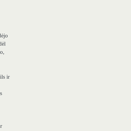
dėjo
dėl
o,
ls ir
s
r