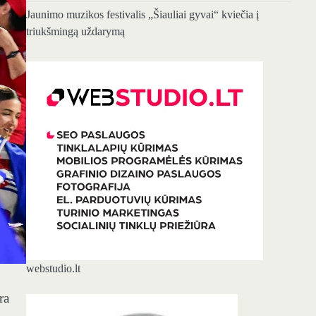
Jaunimo muzikos festivalis „Šiauliai gyvai“ kviečia į
triukšmingą uždarymą
webstudio.lt
ra