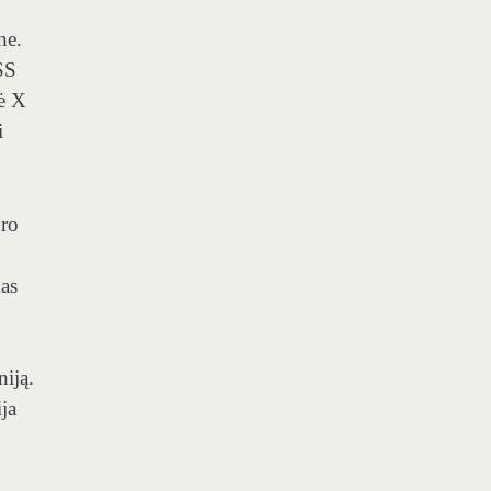
ne.
SS
ė X
i
uro
mas
iją.
ija