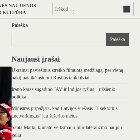
NĖS NAUJIENOS
Ieškoti:
IR KULTŪRA
Paieška
Paieška
Naujausi įrašai
Ukrainai paviešinus streiko filmuotą medžiagą, per vieną
naktį pataikė aštuoni Rusijos tanklaiviai
Irano karas sugadino JAV ir Indijos ryšius – užsienio
politika
Ministras pripažįsta, kad Latvijos viešasis IT sektorius
„netvarkingas“ jau šešerius metus
Santa Marta, klimato veiksmai ir plurilateralizmo naujoji
galia