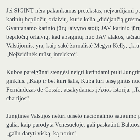
Jei SIGINT nėra pakankamas pretekstas, neįvardijami par
karinių bepiločių orlaivių, kurie kelia „didėjančią grės
Gvantanamo karinio jūrų laivyno stotį; JAV karinio jūrų 
bepiločių orlaivių, kad apsigintų nuo JAV atakos, tačia
Valstijomis, yra, kaip sakė žurnalistė Megyn Kelly, „kr
„Neįžeidinėk mūsų intelekto“.
Kubos pareigūnai stengėsi neigti ketindami pulti Jungtine
ginklus. „Kaip ir bet kuri šalis, Kuba turi teisę gintis nu
Fernándezas de Cossío, atsakydamas į
Axios
istorija. „T
chartijos“.
Jungtinės Valstijos neturi teisėto nacionalinio saugumo
galia, kaip parodyta Venesueloje, gali paskatinti Baltuo
„galiu daryti viską, ką noriu“.