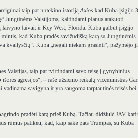
eigūnai taip pat nutekino istoriją
Axios
kad Kuba įsigijo 
mę“ Jungtinėms Valstijoms, kaltindami planus atakuoti
laivyno laivai; ir Key West, Florida. Kuba galbūt įsigijo
u mintis, kad Kuba pradės savižudišką karą su Jungtinėmis
ūva kvailysčių“. Kuba „negali niekam grasinti“, pažymėjo ji
s Valstijas, taip pat tvirtindami savo teisę į gynybinius
o išorės agresijos“, – rašė užsienio reikalų viceministras Car
ai vadinama savigyna ir yra saugoma tarptautinės teisės bei
 pagrindo pradėti karą prieš Kubą. Tačiau didžiulė JAV kari
sius rūmus patikėti, kad, kaip sakė pats Trumpas, su Kuba