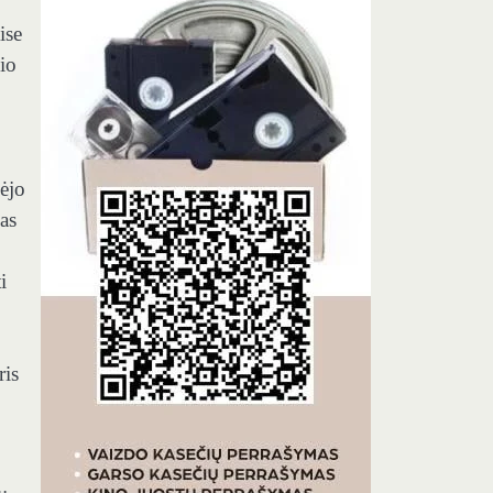
ise
io
ėjo
as
i
ris