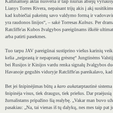
Kaltinamieji aktai nusveria ir taip niūrias abiejų vyria
Lianys Torres Rivera, nepaisant trijų akis į akį susitik
kad kubiečiai pakeistų savo valdymo formą ir vadovavimą,
yra raudonos linijos“, – sakė Torresas
Kalnas
. Per dram
Ratcliffe'as Kubos žvalgybos pareigūnams iškėlė ultima
arba patirti pasekmes.
Tuo tarpu JAV pareigūnai sustiprino viešus karinių veik
kelia „neįprastą ir nepaprastą grėsmę“ Jungtinėms Valsti
bei Rusijos ir Kinijos vardu renka signalų žvalgybos du
Havanoje gegužės viduryje Ratcliffe'as pareikalavo, k
Bet jei šnipinėjimas būtų a
karo auka
tarptautinė sistem
šnipinėja visus, tiek draugus, tiek priešus. Dar praėjusi
žurnalistams pripažino šią realybę. „Vakar man buvo už
pasakiau: „Na, tai vienas iš tų dalykų, nes mes taip pat 