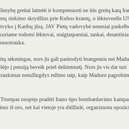
limybę greitai laimėti ir kompensuoti ne itin greitą karą Ira
ų rinkimo skrydžius prie Kubos krantų, o lėktuvnešis U
tvyko į Karibų jūrą. JAV Pietų vadovybė neseniai paskelb
kuriame rodomi lėktuvai, sraigtasparniai, tankai, desantinia
ronuotrauka.
būtų sėkmingas, nors jis gali pasirodyti brangesnis nei Mad
ėjo į pensiją beveik prieš dešimtmetį. Nors jis vis dar turi
pasitraukimas nesužlugdys režimo taip, kaip Maduro pagrobi
. Trumpas nuspręs pradėti Irano tipo bombardavimo kampan
imo iš oro, net kai vietoje yra didžiulė, organizuota opozic