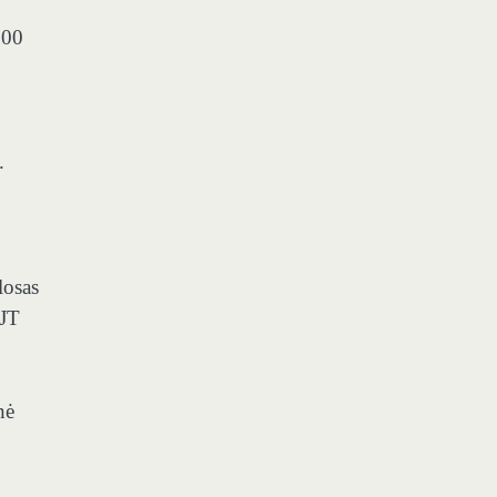
300
.
losas
 JT
nė