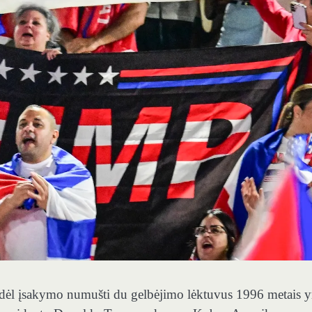
 dėl įsakymo numušti du gelbėjimo lėktuvus 1996 metais y