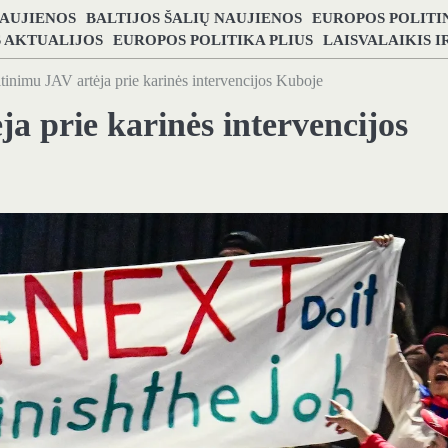
NAUJIENOS
BALTIJOS ŠALIŲ NAUJIENOS
EUROPOS POLITI
S AKTUALIJOS
EUROPOS POLITIKA PLIUS
LAISVALAIKIS 
tinimu JAV artėja prie karinės intervencijos Kuboje
a prie karinės intervencijos