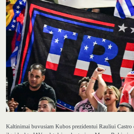
Kaltinimai buvusiam Kubos prezidentui Rauliui Castro