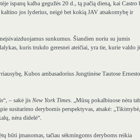
ėje ispanų kalba gegužės 20 d., tą pačią dieną, kai Castro
kaltino jos lyderius, neigė bet kokią JAV atsakomybę ir
 neįsivaizduojamus sunkumus. Šiandien noriu su jumis
alykas, kuris trukdo geresnei ateičiai, yra tie, kurie valdo 
vyriausybę, Kubos ambasadorius Jungtinėse Tautose Ernest
s“, – sakė jis
New York Times
. „Mūsų pokalbiuose nėra ta
pie susitarimo derybomis perspektyvas, atsakė: „Tikimybė
kalų, nėra didelė“.
 turėtų būti įmanomas, tačiau sėkmingoms deryboms reikia