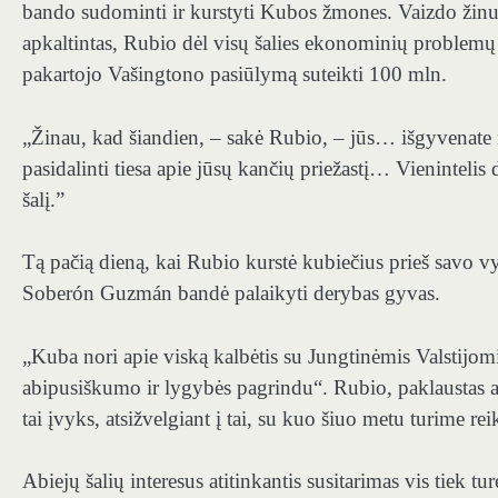
bando sudominti ir kurstyti Kubos žmones. Vaizdo žinut
apkaltintas, Rubio dėl visų šalies ekonominių problemų 
pakartojo Vašingtono pasiūlymą suteikti 100 mln.
„Žinau, kad šiandien, – sakė Rubio, – jūs… išgyvenate
pasidalinti tiesa apie jūsų kančių priežastį… Vienintelis d
šalį.”
Tą pačią dieną, kai Rubio kurstė kubiečius prieš savo 
Soberón Guzmán bandė palaikyti derybas gyvas.
„Kuba nori apie viską kalbėtis su Jungtinėmis Valstijomi
abipusiškumo ir lygybės pagrindu“. Rubio, paklaustas a
tai įvyks, atsižvelgiant į tai, su kuo šiuo metu turime rei
Abiejų šalių interesus atitinkantis susitarimas vis tiek