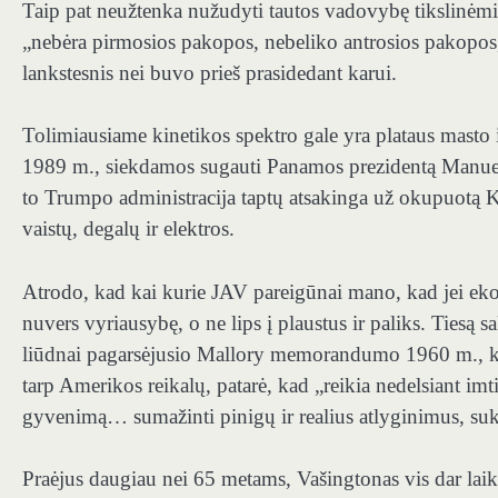
Taip pat neužtenka nužudyti tautos vadovybę tikslinė
„nebėra pirmosios pakopos, nebeliko antrosios pakopos,
lankstesnis nei buvo prieš prasidedant karui.
Tolimiausiame kinetikos spektro gale yra plataus masto i
1989 m., siekdamos sugauti Panamos prezidentą Manuelį
to Trumpo administracija taptų atsakinga už okupuotą K
vaistų, degalų ir elektros.
Atrodo, kad kai kurie JAV pareigūnai mano, kad jei eko
nuvers vyriausybę, o ne lips į plaustus ir paliks. Ties
liūdnai pagarsėjusio Mallory memorandumo 1960 m., kur
tarp Amerikos reikalų, patarė, kad „reikia nedelsiant 
gyvenimą… sumažinti pinigų ir realius atlyginimus, suke
Praėjus daugiau nei 65 metams, Vašingtonas vis dar laiko