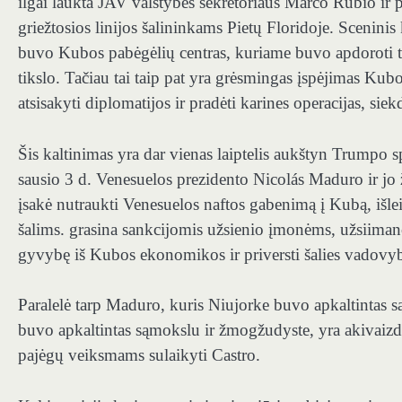
ilgai laukta JAV valstybės sekretoriaus Marco Rubio 
griežtosios linijos šalininkams Pietų Floridoje. Scenin
buvo Kubos pabėgėlių centras, kuriame buvo apdoroti tūk
tikslo. Tačiau tai taip pat yra grėsmingas įspėjimas Ku
atsisakyti diplomatijos ir pradėti karines operacijas, sie
Šis kaltinimas yra dar vienas laiptelis aukštyn Trumpo
sausio 3 d. Venesuelos prezidento Nicolás Maduro ir jo
įsakė nutraukti Venesuelos naftos gabenimą į Kubą, išl
šalims. grasina sankcijomis užsienio įmonėms, užsiima
gyvybę iš Kubos ekonomikos ir priversti šalies vadovy
Paralelė tarp Maduro, kuris Niujorke buvo apkaltintas s
buvo apkaltintas sąmokslu ir žmogžudyste, yra akivaizdu
pajėgų veiksmams sulaikyti Castro.