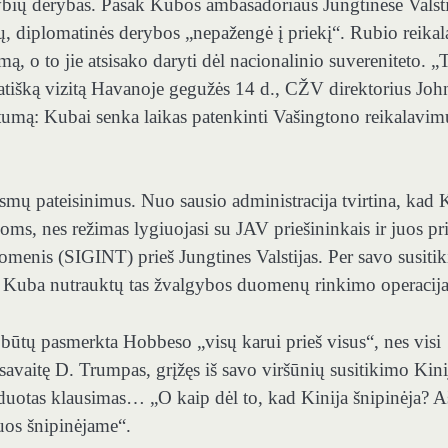
usybių derybas. Pasak Kubos ambasadoriaus Jungtinėse Valst
imų, diplomatinės derybos „nepažengė į priekį“. Rubio reikal
 o to jie atsisako daryti dėl nacionalinio suvereniteto. „T
atišką vizitą Havanoje gegužės 14 d., CŽV direktorius Joh
tumą: Kubai senka laikas patenkinti Vašingtono reikalavim
smų pateisinimus. Nuo sausio administracija tvirtina, kad
joms, nes režimas lygiuojasi su JAV priešininkais ir juos pr
omenis (SIGINT) prieš Jungtines Valstijas. Per savo susiti
ad Kuba nutrauktų tas žvalgybos duomenų rinkimo operacija
a būtų pasmerkta Hobbeso „visų karui prieš visus“, nes visi
ą savaitę D. Trumpas, grįžęs iš savo viršūnių susitikimo Kini
duotas klausimas… „O kaip dėl to, kad Kinija šnipinėja? A
juos šnipinėjame“.