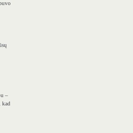
 buvo
jūsų
o
bu –
, kad