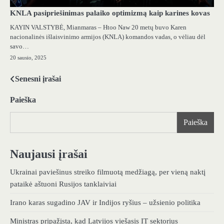
KNLA pasipriešinimas palaiko optimizmą kaip karines kovas
KAYIN VALSTYBĖ, Mianmaras – Htoo Naw 20 metų buvo Karen
nacionalinės išlaisvinimo armijos (KNLA) komandos vadas, o vėliau dėl
savo…
20 sausio, 2025
Senesni įrašai
Navigacija
tarp
Paieška
įrašų
Paieška
Naujausi įrašai
Ukrainai paviešinus streiko filmuotą medžiagą, per vieną naktį
pataikė aštuoni Rusijos tanklaiviai
Irano karas sugadino JAV ir Indijos ryšius – užsienio politika
Ministras pripažįsta, kad Latvijos viešasis IT sektorius