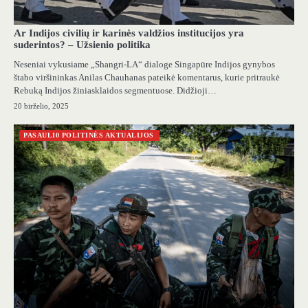
Ar Indijos civilių ir karinės valdžios institucijos yra
suderintos? – Užsienio politika
Neseniai vykusiame „Shangri-LA“ dialoge Singapūre Indijos gynybos
štabo viršininkas Anilas Chauhanas pateikė komentarus, kurie pritraukė
Rebuką Indijos žiniasklaidos segmentuose. Didžioji…
20 birželio, 2025
PASAULI0 POLITINĖS AKTUALIJOS