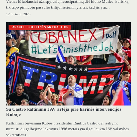
Vienas iš labiausiai užsispyrusių nesusipratimų dėl Elono Musko, kuris ką
tik tapo pirmuoju pasaulio trilijonieriumi, yra tai, kad jis yra…
12 birželio, 2026
PASAULI0 POLITINĖS AKTUALIJOS
Su Castro kaltinimu JAV artėja prie karinės intervencijos
Kuboje
Kaltinimai buvusiam Kubos prezidentui Rauliui Castro dėl įsakymo
numušti du gelbėjimo lėktuvus 1996 metais yra ilgai laukta JAV valstybės
sekretoriaus…