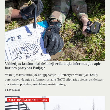
Vokietijos kraštutiniai dešinieji reikalauja informacijos apie
karines pratybas Estijoje
Vokietijos kraštutinių dešiniųjų partija „Alternatyva Vokietijai“ (AfD)
pareikalavo daugiau informacijos apie NATO silpnąsias vietas, atskleistas
per karines pratybas, sukeldama susirūpinimą,…
1 kovo, 2026
BALTIJOS ŠALIŲ NAUJIENOS