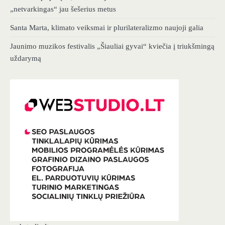
„netvarkingas“ jau šešerius metus
Santa Marta, klimato veiksmai ir plurilateralizmo naujoji galia
Jaunimo muzikos festivalis „Šiauliai gyvai“ kviečia į triukšmingą
uždarymą