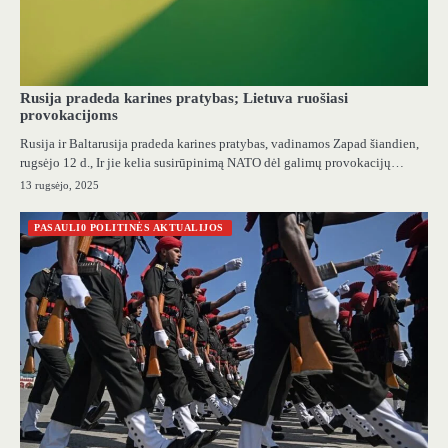
Rusija pradeda karines pratybas; Lietuva ruošiasi
provokacijoms
Rusija ir Baltarusija pradeda karines pratybas, vadinamos Zapad šiandien,
rugsėjo 12 d., Ir jie kelia susirūpinimą NATO dėl galimų provokacijų…
13 rugsėjo, 2025
PASAULI0 POLITINĖS AKTUALIJOS