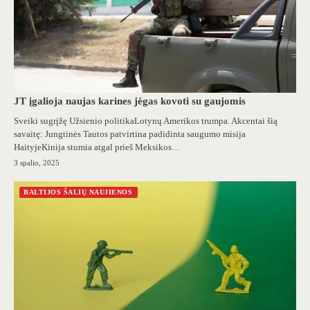
JT įgalioja naujas karines jėgas kovoti su gaujomis
Sveiki sugrįžę Užsienio politikaLotynų Amerikos trumpa. Akcentai šią
savaitę: Jungtinės Tautos patvirtina padidinta saugumo misija
HaityjeKinija stumia atgal prieš Meksikos…
3 spalio, 2025
BALTIJOS ŠALIŲ NAUJIENOS