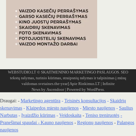
WEBSTUDIO.LT
© SKAITMENINIO MARKETINGO PASLAUGOS. SEO
tekstų rašymas, turinio kūrimas, straipsnių rašymas ir talpinimas į mūsų
valdomas svetaines.the-year]
Apie Rinkimus.LT
| Infinite
News by
Ascendoor
| Powered by
WordPress
.
Draugai: -
Marketingo agentūra
-
Teisinės konsultacijos
-
Skaidrių
skenavimas
-
Klaipedos miesto naujienos
-
Miesto naujienos
-
Saulius
Narbutas
-
Įvaizdžio kūrimas
-
Veidoskaita
-
Teniso treniruotės
-
Pranešimai spaudai -
Kauno naujienos
-
Regionų naujienos
-
Palangos
naujienos