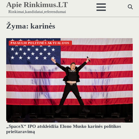
Apie Rinkimus.LT
Skip
to
Rinkimai,kandidatai,referendumai
content
Žyma:
karinės
PASAULI0 POLITINĖS AKTUALIJOS
„SpaceX“ IPO atskleidžia Elono Musko karinės politikos
prieštaravimą