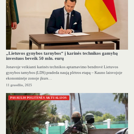
„Lietuvos gynybos tarnybos“ į karinės technikos gamybą
investuos beveik 50 mln. eurų
Jonavoje veikianti karinės technikos aptarnavimo bendrovė Lietuvos
gynybos tarnybos (LDS) pradeda naują plėtros etapą – Kauno laisvojoje
ekonominėje zonoje įkurs…
11 gruodžio, 2025
PASAULI0 POLITINĖS AKTUALIJOS