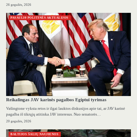
26 gegužės, 2026
PASAULI0 POLITINĖS AKTUALIJOS
Reikalingas JAV karinės pagalbos Egiptui tyrimas
Vašingtone vyksta retos ir ilgai lauktos diskusijos apie tai, ar JAV karinė
pagalba iš tikrųjų atitinka JAV interesus. Nuo senatorės…
20 gegužės, 2026
BALTIJOS ŠALIŲ NAUJIENOS