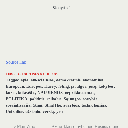
Skaityti toliau
Source link
EUROPOS POLITINĖS NAUJIENOS
Tagged
apie
,
aukščiausios
,
demokratinis
,
ekonomika
,
European
,
Europos
,
Harry
,
iSting
,
įžvalgos
,
jūsų
,
kokybės
,
kurio
,
laikraštis
,
NAUJIENOS
,
nepriklausomas
,
POLITIKA
,
politinis
,
reikalus
,
Sąjungos
,
savybės
,
specializacija
,
Sting
,
StingThe
,
svarbios
,
technologijas
,
Unikalios
,
užsienio
,
verslą
,
yra
The Man Who
JAV priklausomybė nuo Rusijos urano