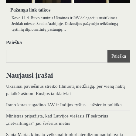
Pažanga link taikos
Kovo 11 d. Buvo esminis Ukrainos ir JAV delegacijų susitikimas
Jeddah mieste, Saudo Arabijoje. Diskusijos pažymėjo reikšmingą
tęstinių diplomatinių pastangų…
Paieška
Paieška
Naujausi įrašai
Ukrainai paviešinus streiko filmuotą medžiagą, per vieną naktį
pataikė aštuoni Rusijos tanklaiviai
Irano karas sugadino JAV ir Indijos ryšius – užsienio politika
Ministras pripažįsta, kad Latvijos viešasis IT sektorius
„netvarkingas“ jau šešerius metus
Santa Marta, klimato veiksmai ir plurilateralizmo naujoji galia