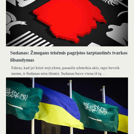
Sudanas: Žmogaus teisėmis pagrįstos tarptautinės tvarkos
išbandymas
Faktas, kad jei krizė neįvyksta, pasaulis užmerkia akis, tapo beveik
memu, ir Sudanas nėra išimtis. Sudanas buvo viena iš tų…