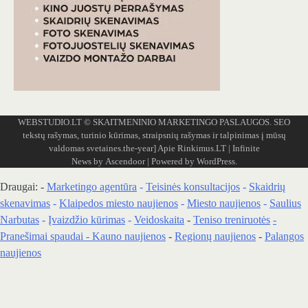
WEBSTUDIO.LT
© SKAITMENINIO MARKETINGO PASLAUGOS. SEO
tekstų rašymas, turinio kūrimas, straipsnių rašymas ir talpinimas į mūsų
valdomas svetaines.the-year]
Apie Rinkimus.LT
| Infinite
News by
Ascendoor
| Powered by
WordPress
.
Draugai: -
Marketingo agentūra
-
Teisinės konsultacijos
-
Skaidrių
skenavimas
-
Klaipedos miesto naujienos
-
Miesto naujienos
-
Saulius
Narbutas
-
Įvaizdžio kūrimas
-
Veidoskaita
-
Teniso treniruotės
-
Pranešimai spaudai -
Kauno naujienos
-
Regionų naujienos
-
Palangos
naujienos