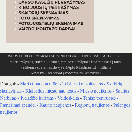
WEBSTUDIO.LT
© SKAITMENINIO MARKETINGO PASLAUGOS. SEO
tekstų rašymas, turinio kūrimas, straipsnių rašymas ir talpinimas į mūsų
valdomas svetaines.the-year]
Apie Rinkimus.LT
| Infinite
News by
Ascendoor
| Powered by
WordPress
.
Draugai: -
Marketingo agentūra
-
Teisinės konsultacijos
-
Skaidrių
skenavimas
-
Klaipedos miesto naujienos
-
Miesto naujienos
-
Saulius
Narbutas
-
Įvaizdžio kūrimas
-
Veidoskaita
-
Teniso treniruotės
-
Pranešimai spaudai -
Kauno naujienos
-
Regionų naujienos
-
Palangos
naujienos