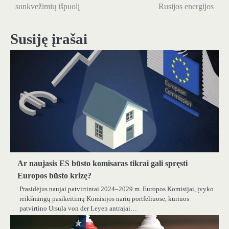
tarp
sunkvežimių išpuolį
Rusijos energijos
įrašų
Susiję įrašai
Ar naujasis ES būsto komisaras tikrai gali spręsti
Europos būsto krizę?
Prasidėjus naujai patvirtintai 2024–2029 m. Europos Komisijai, įvyko
reikšmingų pasikeitimų Komisijos narių portfeliuose, kuriuos
patvirtino Ursula von der Leyen antrajai…