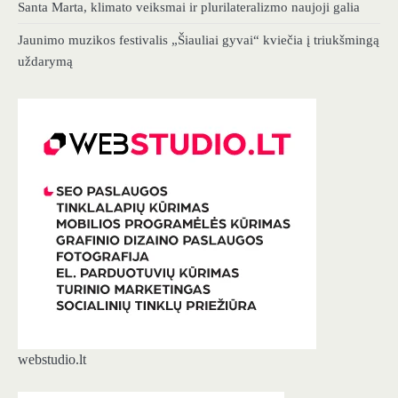
Santa Marta, klimato veiksmai ir plurilateralizmo naujoji galia
Jaunimo muzikos festivalis „Šiauliai gyvai“ kviečia į triukšmingą
uždarymą
webstudio.lt