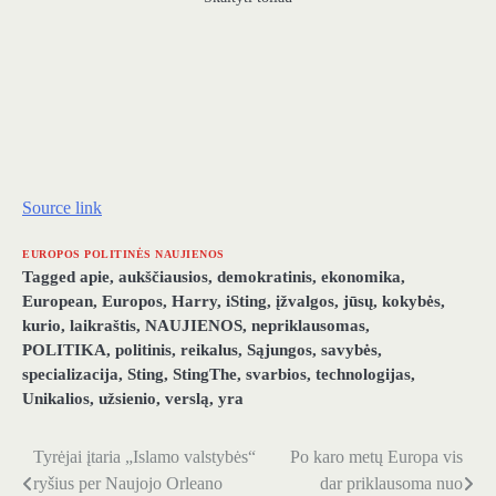
Source link
EUROPOS POLITINĖS NAUJIENOS
Tagged
apie
,
aukščiausios
,
demokratinis
,
ekonomika
,
European
,
Europos
,
Harry
,
iSting
,
įžvalgos
,
jūsų
,
kokybės
,
kurio
,
laikraštis
,
NAUJIENOS
,
nepriklausomas
,
POLITIKA
,
politinis
,
reikalus
,
Sąjungos
,
savybės
,
specializacija
,
Sting
,
StingThe
,
svarbios
,
technologijas
,
Unikalios
,
užsienio
,
verslą
,
yra
Tyrėjai įtaria „Islamo valstybės“
Po karo metų Europa vis
Navigacija
ryšius per Naujojo Orleano
dar priklausoma nuo