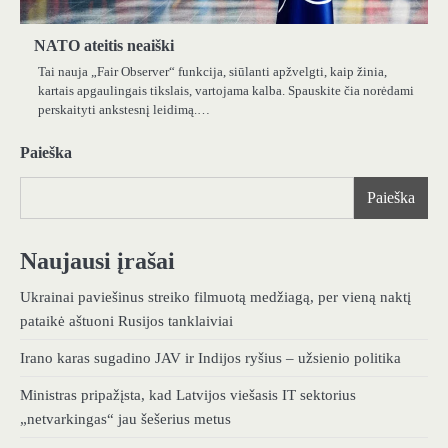
NATO ateitis neaiški
Tai nauja „Fair Observer“ funkcija, siūlanti apžvelgti, kaip žinia,
kartais apgaulingais tikslais, vartojama kalba. Spauskite čia norėdami
perskaityti ankstesnį leidimą.…
Paieška
Paieška
Naujausi įrašai
Ukrainai paviešinus streiko filmuotą medžiagą, per vieną naktį
pataikė aštuoni Rusijos tanklaiviai
Irano karas sugadino JAV ir Indijos ryšius – užsienio politika
Ministras pripažįsta, kad Latvijos viešasis IT sektorius
„netvarkingas“ jau šešerius metus