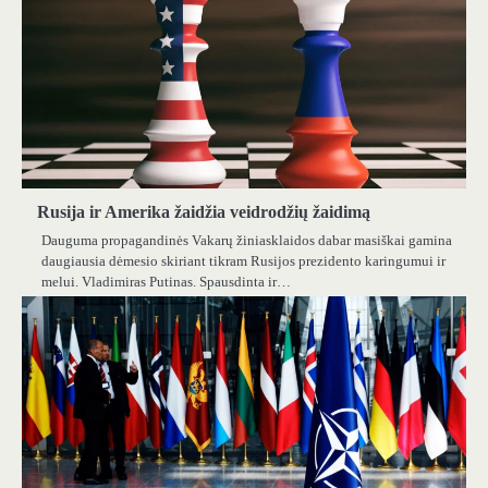
Rusija ir Amerika žaidžia veidrodžių žaidimą
Dauguma propagandinės Vakarų žiniasklaidos dabar masiškai gamina
daugiausia dėmesio skiriant tikram Rusijos prezidento karingumui ir
melui. Vladimiras Putinas. Spausdinta ir…